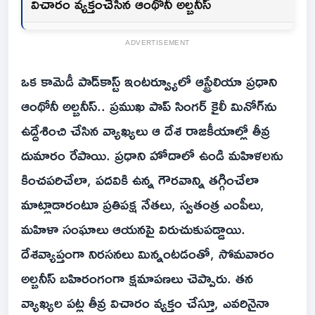
విచారం వ్యక్తంచేసిన ఆంథోనీ అల్బనీస్
ADVERTISEMENT
ఒక కామెడీ పాడ్‌కాస్ట్‌ ఇంటర్వ్యూలో ఆస్ట్రేలియా ప్రధాని
ఆంథోనీ అల్బనీస్.. ప్రముఖ పాప్ సింగర్ కైలీ మినోగ్‌ను
ఉద్దేశించి చేసిన వ్యాఖ్యలు ఆ దేశ రాజకీయాల్లో తీవ్ర
దుమారం రేపాయి. ప్రధాని హోదాలో ఉండి మహిళలను
కించపరిచేలా, పదవికి ఉన్న గౌరవాన్ని తగ్గించేలా
మాట్లాడారంటూ ప్రతిపక్ష నేతలు, స్వతంత్ర ఎంపీలు,
మహిళా సంఘాలు ఆయనపై విరుచుకుపడ్డాయి.
దేశవ్యాప్తంగా నిరసనలు మిన్నంటడంతో, సోమవారం
అల్బనీస్ బహిరంగంగా క్షమాపణలు చెప్పారు. తన
వ్యాఖ్యల పట్ల తీవ్ర విచారం వ్యక్తం చేస్తూ, ఎవరినైనా