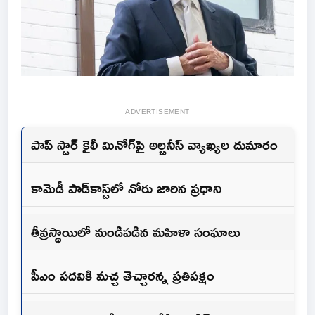
ADVERTISEMENT
పాప్ స్టార్ కైలీ మినోగ్‌పై అల్బనీస్ వ్యాఖ్యల దుమారం
కామెడీ పాడ్‌కాస్ట్‌లో నోరు జారిన ప్రధాని
తీవ్రస్థాయిలో మండిపడిన మహిళా సంఘాలు
పీఎం పదవికి మచ్చ తెచ్చారన్న ప్రతిపక్షం