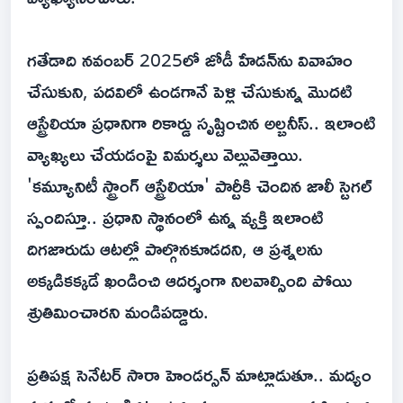
గతేడాది నవంబర్ 2025లో జోడీ హేడన్‌ను వివాహం
చేసుకుని, పదవిలో ఉండగానే పెళ్లి చేసుకున్న మొదటి
ఆస్ట్రేలియా ప్రధానిగా రికార్డు సృష్టించిన అల్బనీస్.. ఇలాంటి
వ్యాఖ్యలు చేయడంపై విమర్శలు వెల్లువెత్తాయి.
'కమ్యూనిటీ స్ట్రాంగ్ ఆస్ట్రేలియా' పార్టీకి చెందిన జాలీ స్టెగల్
స్పందిస్తూ.. ప్రధాని స్థానంలో ఉన్న వ్యక్తి ఇలాంటి
దిగజారుడు ఆటల్లో పాల్గొనకూడదని, ఆ ప్రశ్నలను
అక్కడికక్కడే ఖండించి ఆదర్శంగా నిలవాల్సింది పోయి
శ్రుతిమించారని మండిపడ్డారు.
ప్రతిపక్ష సెనేటర్ సారా హెండర్సన్ మాట్లాడుతూ.. మద్యం