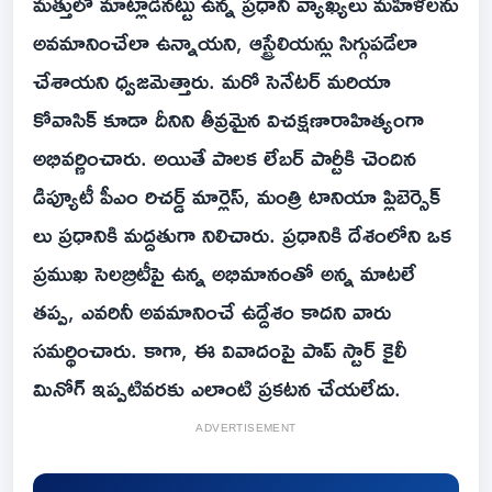
మత్తులో మాట్లాడినట్టు ఉన్న ప్రధాని వ్యాఖ్యలు మహిళలను
అవమానించేలా ఉన్నాయని, ఆస్ట్రేలియన్లు సిగ్గుపడేలా
చేశాయని ధ్వజమెత్తారు. మరో సెనేటర్ మరియా
కోవాసిక్ కూడా దీనిని తీవ్రమైన విచక్షణారాహిత్యంగా
అభివర్ణించారు. అయితే పాలక లేబర్ పార్టీకి చెందిన
డిప్యూటీ పీఎం రిచర్డ్ మార్లెస్, మంత్రి టానియా ప్లిబెర్సెక్
లు ప్రధానికి మద్దతుగా నిలిచారు. ప్రధానికి దేశంలోని ఒక
ప్రముఖ సెలబ్రిటీపై ఉన్న అభిమానంతో అన్న మాటలే
తప్ప, ఎవరినీ అవమానించే ఉద్దేశం కాదని వారు
సమర్థించారు. కాగా, ఈ వివాదంపై పాప్ స్టార్ కైలీ
మినోగ్ ఇప్పటివరకు ఎలాంటి ప్రకటన చేయలేదు.
ADVERTISEMENT