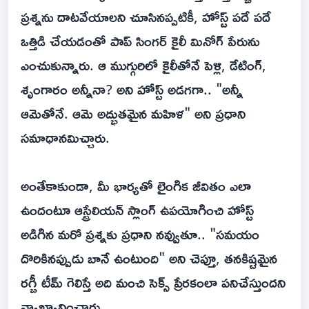
ప్రశ్నను దాటవేయాలని చూసినప్పటికీ, హోస్ట్ పదే పదే
ఒత్తిడి చేయడంతో పాప్ సింగర్ కైలీ మినోగ్ పేరును
ఎంచుకున్నారు. ఆ ముగ్గురిలో కైలీతోనే పెళ్లి, డేటింగ్,
శృంగారం అన్నీనా? అని హోస్ట్ అడగగా.. "అన్నీ
ఆమెతోనే. ఆమె అద్భుతమైన మహిళ" అని ప్రధాని
సమాధానమిచ్చారు.
అంతేకాకుండా, మీ భార్యతో లైంగిక జీవితం ఎలా
ఉందంటూ ఆస్ట్రేలియన్ స్లాంగ్ ఉపయోగించి హోస్ట్
అడిగిన మరో ప్రశ్నకు ప్రధాని నవ్వుతూ.. "సమయం
దొరికినప్పుడు బానే ఉంటుంది" అని చెప్తూ, తనకిష్టమైన
రగ్బీ టీమ్ గెలిస్తే అది మంచి సెక్స్ ప్రేరకంలా పనిచేస్తుందని
వ్యాఖ్యానించారు.