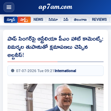
న్యూస్
షార్ట్స్
NEWS
సినిమా
ఏపీ
తెలంగాణ
REVIEWS
పాప్ సింగర్‌పై ఆస్ట్రేలియా పీఎం హాట్ కామెంట్స్:
విమర్శల తుపానుతో క్షమాపణలు చెప్పిన
అల్బనీస్!
07-07-2026 Tue 09:21
International