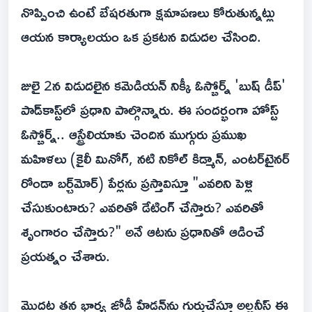
నొప్పించి ఉంటే బేషరతుగా క్షమాపణలు కోరుతున్నట్లు
ఆయన కార్యాలయం ఒక ప్రకటన విడుదల చేసింది.
జులై 2న విడుదలైన కమెడియన్ నిక్కీ ఓస్బోర్న్ 'బుష్ డీప్'
పాడ్‌కాస్ట్‌లో ప్రధాని పాల్గొన్నారు. ఈ సందర్భంగా హోస్ట్
ఓస్బోర్న్.. ఆస్ట్రేలియాకు చెందిన ముగ్గురు ప్రముఖ
మహిళలు (కైలీ మినోగ్, నటి నికోల్ కిడ్మాన్, ఎంటర్‌టైనర్
రోండా బర్చ్‌మోర్) పేర్లను ప్రస్తావిస్తూ "ఎవరిని పెళ్లి
చేసుకుంటారు? ఎవరితో డేటింగ్ చేస్తారు? ఎవరితో
శృంగారం చేస్తారు?" అనే ఆటను ప్రధానితో ఆడించే
ప్రయత్నం చేశారు.
మొదట తన భార్య జోడీ హేడన్‌ను గుర్తుచేస్తూ అల్బనీస్ ఈ