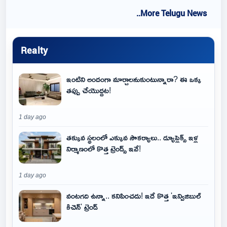
..More Telugu News
Realty
ఇంటిని అందంగా మార్చాలనుకుంటున్నారా? ఈ ఒక్క
తప్పు చేయొద్దట!
1 day ago
తక్కువ స్థలంలో ఎక్కువ సౌకర్యాలు.. డ్యూప్లెక్స్ ఇళ్ల
నిర్మాణంలో కొత్త ట్రెండ్స్ ఇవే!
1 day ago
వంటగది ఉన్నా.. కనిపించదు! ఇదే కొత్త 'ఇన్విజిబుల్
కిచెన్' ట్రెండ్