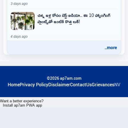
3 days ago
చిన్న ఇళ్ల కోసం బెస్ట్ ఐడియా.. ఈ 10 హ్యాంగింగ్
ప్లాంట్స్‌తో ఇంటికి కొత్త లుక్!
4 days ago
..more
©2026 ap7am.com
Home
Privacy Policy
Disclaimer
ContactUs
Grievances
NV
Want a better experience?
Install ap7am PWA app