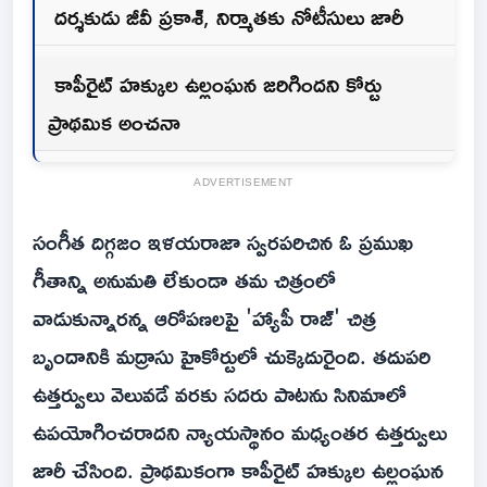
దర్శకుడు జీవీ ప్రకాశ్, నిర్మాతకు నోటీసులు జారీ
కాపీరైట్ హక్కుల ఉల్లంఘన జరిగిందని కోర్టు
ప్రాథమిక అంచనా
ADVERTISEMENT
సంగీత దిగ్గజం ఇళయరాజా స్వరపరిచిన ఓ ప్రముఖ
గీతాన్ని అనుమతి లేకుండా తమ చిత్రంలో
వాడుకున్నారన్న ఆరోపణలపై 'హ్యాపీ రాజ్' చిత్ర
బృందానికి మద్రాసు హైకోర్టులో చుక్కెదురైంది. తదుపరి
ఉత్తర్వులు వెలువడే వరకు సదరు పాటను సినిమాలో
ఉపయోగించరాదని న్యాయస్థానం మధ్యంతర ఉత్తర్వులు
జారీ చేసింది. ప్రాథమికంగా కాపీరైట్ హక్కుల ఉల్లంఘన