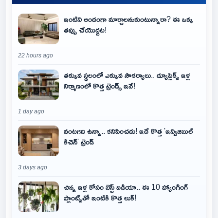
ఇంటిని అందంగా మార్చాలనుకుంటున్నారా? ఈ ఒక్క
తప్పు చేయొద్దట!
22 hours ago
తక్కువ స్థలంలో ఎక్కువ సౌకర్యాలు.. డ్యూప్లెక్స్ ఇళ్ల
నిర్మాణంలో కొత్త ట్రెండ్స్ ఇవే!
1 day ago
వంటగది ఉన్నా.. కనిపించదు! ఇదే కొత్త 'ఇన్విజిబుల్
కిచెన్' ట్రెండ్
3 days ago
చిన్న ఇళ్ల కోసం బెస్ట్ ఐడియా.. ఈ 10 హ్యాంగింగ్
ప్లాంట్స్‌తో ఇంటికి కొత్త లుక్!