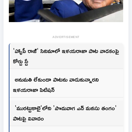
ADVERTISEMENT
'హ్యాపీ రాజ్' సినిమాలో ఇళయరాజా పాట వాడకంపై
కోర్టు స్టే
అనుమతి లేకుండా పాటను వాడుకున్నారని
ఇళయరాజా పిటిషన్
'మురట్టుకాలై'లోని 'పొదువాగ ఎన్ మనసు తంగం'
పాటపై వివాదం