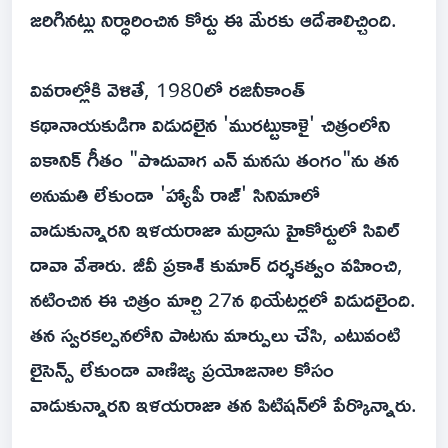
జరిగినట్లు నిర్ధారించిన కోర్టు ఈ మేరకు ఆదేశాలిచ్చింది.
వివరాల్లోకి వెళితే, 1980లో రజినీకాంత్
కథానాయకుడిగా విడుదలైన 'మురట్టుకాళై' చిత్రంలోని
ఐకానిక్ గీతం "పొదువాగ ఎన్ మనసు తంగం"ను తన
అనుమతి లేకుండా 'హ్యాపీ రాజ్' సినిమాలో
వాడుకున్నారని ఇళయరాజా మద్రాసు హైకోర్టులో సివిల్
దావా వేశారు. జీవీ ప్రకాశ్ కుమార్ దర్శకత్వం వహించి,
నటించిన ఈ చిత్రం మార్చి 27న థియేటర్లలో విడుదలైంది.
తన స్వరకల్పనలోని పాటను మార్పులు చేసి, ఎటువంటి
లైసెన్స్ లేకుండా వాణిజ్య ప్రయోజనాల కోసం
వాడుకున్నారని ఇళయరాజా తన పిటిషన్‌లో పేర్కొన్నారు.