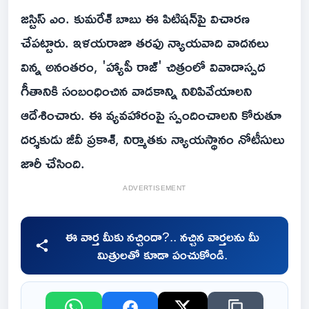
జస్టిస్ ఎం. కుమరేశ్ బాబు ఈ పిటిషన్‌పై విచారణ
చేపట్టారు. ఇళయరాజా తరఫు న్యాయవాది వాదనలు
విన్న అనంతరం, 'హ్యాపీ రాజ్' చిత్రంలో వివాదాస్పద
గీతానికి సంబంధించిన వాడకాన్ని నిలిపివేయాలని
ఆదేశించారు. ఈ వ్యవహారంపై స్పందించాలని కోరుతూ
దర్శకుడు జీవీ ప్రకాశ్, నిర్మాతకు న్యాయస్థానం నోటీసులు
జారీ చేసింది.
ADVERTISEMENT
ఈ వార్త మీకు నచ్చిందా?.. నచ్చిన వార్తలను మీ
మిత్రులతో కూడా పంచుకోండి.