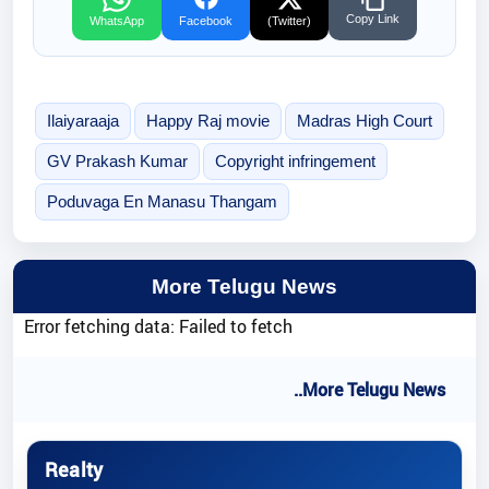
Copy Link
WhatsApp
Facebook
(Twitter)
Ilaiyaraaja
Happy Raj movie
Madras High Court
GV Prakash Kumar
Copyright infringement
Poduvaga En Manasu Thangam
More Telugu News
Error fetching data: Failed to fetch
..More Telugu News
Realty