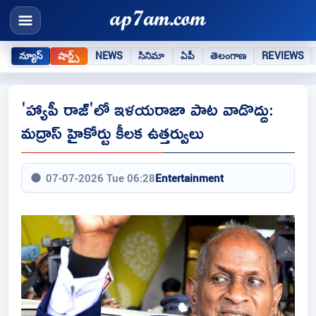
న్యూస్
షార్ట్స్
NEWS
సినిమా
ఏపీ
తెలంగాణ
REVIEWS
'హ్యాపీ రాజ్'లో ఇళయరాజా పాట వాడొద్దు:
మద్రాస్ హైకోర్టు కీలక ఉత్తర్వులు
07-07-2026 Tue 06:28
Entertainment