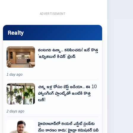
ADVERTISEMENT
Realty
వంటగది ఉన్నా.. కనిపించదు! ఇదే కొత్త
'ఇన్విజిబుల్ కిచెన్' ట్రెండ్
1 day ago
చిన్న ఇళ్ల కోసం బెస్ట్ ఐడియా.. ఈ 10
హ్యాంగింగ్ ప్లాంట్స్‌తో ఇంటికి కొత్త
లుక్!
2 days ago
హైదరాబాద్‌లో రియల్ ఎస్టేట్ స్లంప్‌కు
మేం కారణం కాదు: హైడ్రా కమిషనర్ ఏవీ