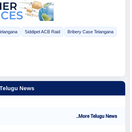
elangana
Siddipet ACB Raid
Bribery Case Telangana
 Telugu News
..More Telugu News