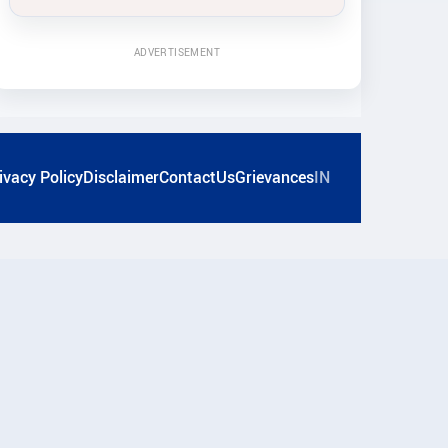
ADVERTISEMENT
ivacy Policy
Disclaimer
ContactUs
Grievances
IN