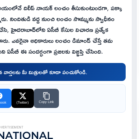
లయంలోనే దిలీప్ నాయక్ లంచం తీసుకుంటుండగా, పక్కా
ారు. నిందితుడి వద్ద నుంచి లంచం సొమ్మును స్వాధీనం
చేసి, హైదరాబాద్‌లోని ఏసీబీ కేసుల విచారణ ప్రత్యేక
ించారు. ఎవరైనా అధికారులు లంచం డిమాండ్ చేస్తే తమ
సీబీ ఈ సందర్భంగా ప్రజలకు విజ్ఞప్తి చేసింది.
చిన వార్తలను మీ మిత్రులతో కూడా పంచుకోండి.
Copy Link
book
(Twitter)
DVERTISEMENT