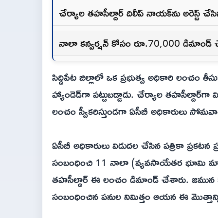
చేర్యాల తహసీల్దార్ దిలీప్ నాయక్‌ను అరెస్ట్ చే
నాలా కన్వర్షన్ కోసం రూ.70,000 డిమాండ్ చ
సిద్దిపేట జిల్లాలో ఒక ప్రభుత్వ అధికారి లంచం త
హ్యాండెడ్‌గా పట్టుబడ్డాడు. చేర్యాల తహసీల్దార్‌
లంచం స్వీకరిస్తుండగా ఏసీబీ అధికారులు సోమవారం
ఏసీబీ అధికారులు విడుదల చేసిన పత్రికా ప్రకటన ప
సంబంధించి 11 నాలా (వ్యవసాయేతర భూమి మార్పిడ
తహసీల్దార్ ఈ లంచం డిమాండ్ చేశారు. జమున 
సంబంధించిన పనుల నిమిత్తం ఆయన ఈ మొత్తాన్ని