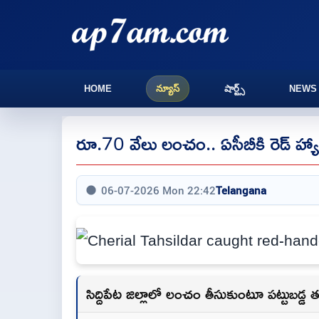
HOME
న్యూస్
షార్ట్స్
NEWS
రూ.70 వేలు లంచం.. ఏసీబీకి రెడ్ హ్యాం
06-07-2026 Mon 22:42
Telangana
సిద్దిపేట జిల్లాలో లంచం తీసుకుంటూ పట్టుబడ్డ త