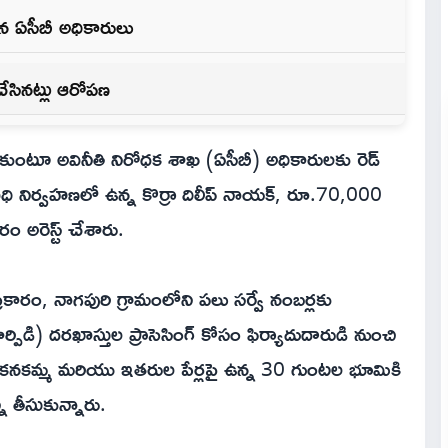
సిన ఏసీబీ అధికారులు
ేసినట్లు ఆరోపణ
ీసుకుంటూ అవినీతి నిరోధక శాఖ (ఏసీబీ) అధికారులకు రెడ్
గా విధి నిర్వహణలో ఉన్న కొర్రా దిలీప్ నాయక్, రూ.70,000
 అరెస్ట్ చేశారు.
్రకారం, నాగపురి గ్రామంలోని పలు సర్వే నంబర్లకు
ి) దరఖాస్తుల ప్రాసెసింగ్ కోసం ఫిర్యాదుదారుడి నుంచి
కనకమ్మ మరియు ఇతరుల పేర్లపై ఉన్న 30 గుంటల భూమికి
 తీసుకున్నారు.