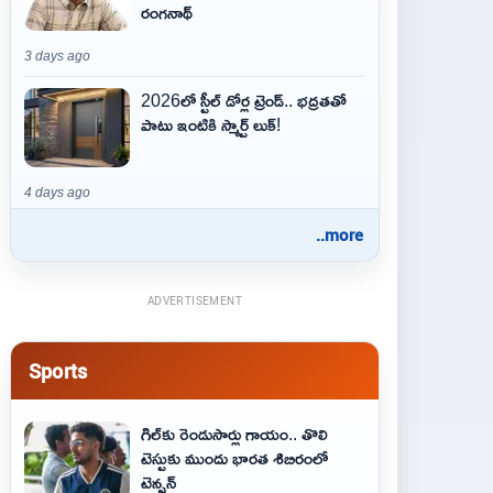
రంగనాథ్
3 days ago
2026లో స్టీల్ డోర్ల ట్రెండ్.. భద్రతతో
పాటు ఇంటికి స్మార్ట్ లుక్!
4 days ago
..more
ADVERTISEMENT
Sports
గిల్‌కు రెండుసార్లు గాయం.. తొలి
టెస్టుకు ముందు భారత శిబిరంలో
టెన్షన్