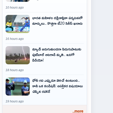
10 hours ago
భారత మహిళల దక్షిణాఫ్రికా పర్యటనలో
మార్పులు.. కొత్తగా టీ20 సిరీస్ ఖరారు
16 hours ago
మ్యాచ్ జరుగుతుండగా పిడుగుపాటుకు
ఫుట్‌బాల్ ఆటగాడి మృతి.. ఇదిగో
వీడియో!
18 hours ago
ధోనీ గది ఎప్పుడూ తెరిచే ఉంటుంది..
కానీ ఒక కండిషన్: ఆసక్తికర విషయాలు
చెప్పిన రహానే
19 hours ago
..more