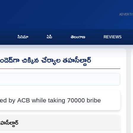
ADVERT
సినిమా
ఏపీ
తెలంగాణ
REVIEWS
డెడ్‌గా చిక్కిన చేర్యాల తహసీల్దార్
హసీల్దార్