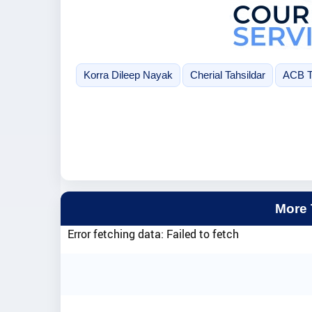
Korra Dileep Nayak
Cherial Tahsildar
ACB T
More
Error fetching data: Failed to fetch