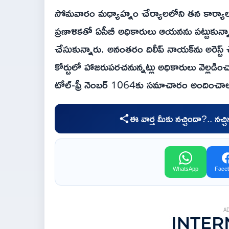
సోమవారం మధ్యాహ్నం చేర్యాలలోని తన కార్యా
ప్రణాళికతో ఏసీబీ అధికారులు ఆయనను పట్టుకున్న
చేసుకున్నారు. అనంతరం దిలీప్ నాయక్‌ను అరెస్ట్ 
కోర్టులో హాజరుపరచనున్నట్లు అధికారులు వెల్లడ
టోల్-ఫ్రీ నెంబర్ 1064కు సమాచారం అందించాలని ఏ
ఈ వార్త మీకు నచ్చిందా?.. నచ్
WhatsApp
Face
A