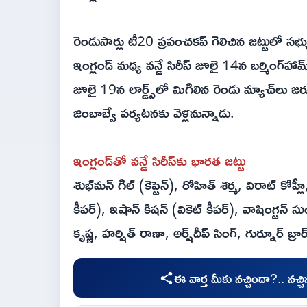
రెండుసార్లు టీ20 ప్రపంచకప్ గెలిచిన జట్టులో సభ
ఇంగ్లండ్ మధ్య వన్డే సిరీస్ జూలై 14న బర్మింగ్‌హా
జూలై 19న లార్డ్స్‌లో మిగిలిన రెండు మ్యాచ్‌లు
జింబాబ్వే పర్యటనకు వెళ్లనున్నాడు.
ఇంగ్లండ్‌తో వన్డే సిరీస్‌కు భారత జట్టు
శుభ్‌మన్ గిల్ (కెప్టెన్), రోహిత్ శర్మ, విరాట్ కోహ్ల
కీపర్), ఇషాన్ కిషన్ (వికెట్ కీపర్), వాషింగ్టన్ సుందర
కృష్ణ, హర్షిత్ రాణా, అర్ష్‌దీప్ సింగ్, గుర్నూర్ బ్
ఈ వార్త మీకు నచ్చిందా?.. నచ్