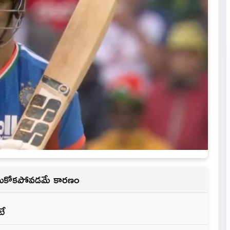
ోలుకోకపోవడమే కారణం
ూబే