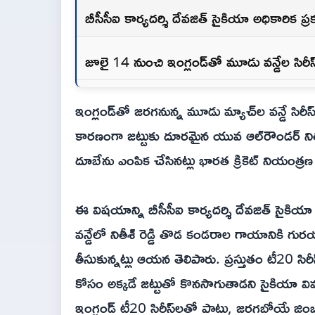
బీసీసీఐ కార్యదర్శి దేవజిత్ సైకియా అధికారిక ప్
జూలై 14 నుంచి ఇంగ్లండ్‌తో మూడు వన్డేల సిరీ
ఇంగ్లండ్‌తో జరగనున్న మూడు మ్యాచ్‌ల వన్డే సిర
కారణంగా జట్టుకు దూరమైన యువ ఆల్‌రౌండర్ నితీశ్
దూబేను ఎంపిక చేసినట్లు భారత క్రికెట్ నియంత్రణ
ఈ విషయాన్ని బీసీసీఐ కార్యదర్శి దేవజిత్ సైకియా
వన్డేలో నితీశ్‌ రెడ్డి తొడ కండరాల గాయానికి 
తీసుకున్నట్లు ఆయన తెలిపారు. ప్రస్తుతం టీ20 సిరీ
కోసం అక్కడే జట్టుతో కొనసాగుతాడని సైకియా వివ
ఇంగ్లండ్ టీ20 సిరీస్‌లతో పాటు, జరగబోయే జ