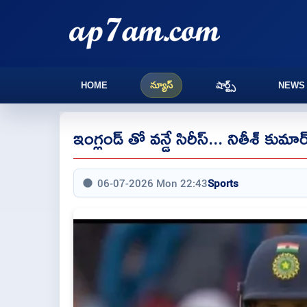
HOME
న్యూస్
షార్ట్స్
NEWS
ఇంగ్లండ్ తో వన్డే సిరీస్... నితీశ్ కుమా
06-07-2026 Mon 22:43
Sports