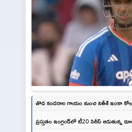
తొడ కండరాల గాయం నుంచి నితీశ్ ఇంకా క
ప్రస్తుతం ఇంగ్లండ్‌లో టీ20 సిరీస్ ఆడుతున్న ద