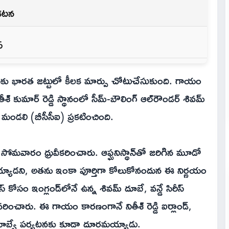
రకటన
స్
ీస్‌కు భారత జట్టులో కీలక మార్పు చోటుచేసుకుంది. గాయం
 కుమార్ రెడ్డి స్థానంలో సీమ్-బౌలింగ్ ఆల్‌రౌండర్ శివమ్
 మండలి (బీసీసీఐ) ప్రకటించింది.
 సోమవారం ధ్రువీకరించారు. ఆఫ్ఘనిస్థాన్‌తో జరిగిన మూడో
గురయ్యాడని, అతను ఇంకా పూర్తిగా కోలుకోనందున ఈ నిర్ణయం
స్ కోసం ఇంగ్లండ్‌లోనే ఉన్న శివమ్ దూబే, వన్డే సిరీస్
రించారు. ఈ గాయం కారణంగానే నితీశ్ రెడ్డి ఐర్లాండ్,
ింబాబ్వే పర్యటనకు కూడా దూరమయ్యాడు.