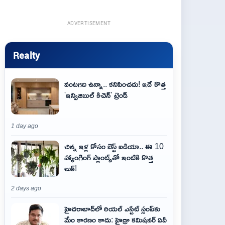
ADVERTISEMENT
Realty
వంటగది ఉన్నా.. కనిపించదు! ఇదే కొత్త
'ఇన్విజిబుల్ కిచెన్' ట్రెండ్
1 day ago
చిన్న ఇళ్ల కోసం బెస్ట్ ఐడియా.. ఈ 10
హ్యాంగింగ్ ప్లాంట్స్‌తో ఇంటికి కొత్త
లుక్!
2 days ago
హైదరాబాద్‌లో రియల్ ఎస్టేట్ స్లంప్‌కు
మేం కారణం కాదు: హైడ్రా కమిషనర్ ఏవీ