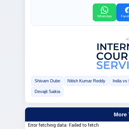
WhatsApp
Face
A
Shivam Dube
Nitish Kumar Reddy
India vs
Devajit Saikia
More
Error fetching data: Failed to fetch