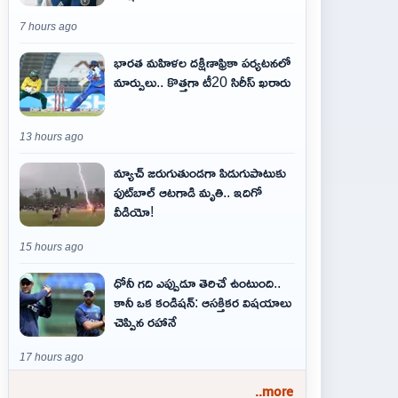
7 hours ago
భారత మహిళల దక్షిణాఫ్రికా పర్యటనలో
మార్పులు.. కొత్తగా టీ20 సిరీస్ ఖరారు
13 hours ago
మ్యాచ్ జరుగుతుండగా పిడుగుపాటుకు
ఫుట్‌బాల్ ఆటగాడి మృతి.. ఇదిగో
వీడియో!
15 hours ago
ధోనీ గది ఎప్పుడూ తెరిచే ఉంటుంది..
కానీ ఒక కండిషన్: ఆసక్తికర విషయాలు
చెప్పిన రహానే
17 hours ago
..more