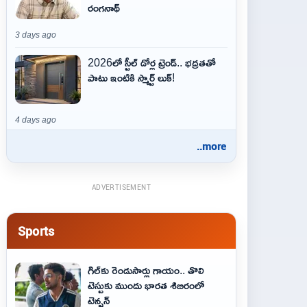
రంగనాథ్
3 days ago
2026లో స్టీల్ డోర్ల ట్రెండ్.. భద్రతతో
పాటు ఇంటికి స్మార్ట్ లుక్!
4 days ago
..more
ADVERTISEMENT
Sports
గిల్‌కు రెండుసార్లు గాయం.. తొలి
టెస్టుకు ముందు భారత శిబిరంలో
టెన్షన్