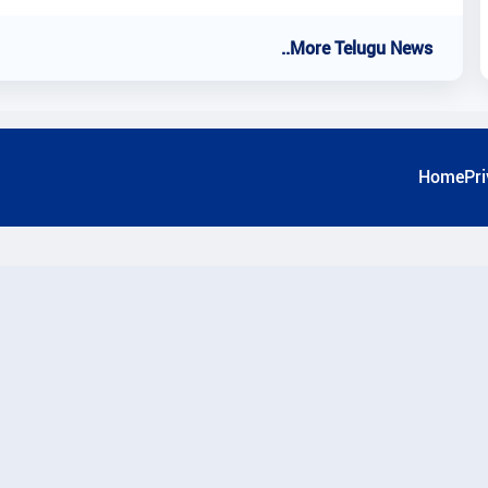
..More Telugu News
Home
Pri