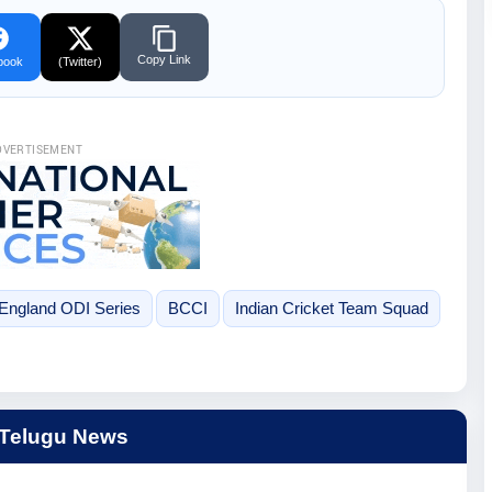
Copy Link
book
(Twitter)
DVERTISEMENT
 England ODI Series
BCCI
Indian Cricket Team Squad
 Telugu News