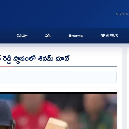
ADVERT
సినిమా
ఏపీ
తెలంగాణ
REVIEWS
ర్ రెడ్డి స్థానంలో శివమ్ దూబే