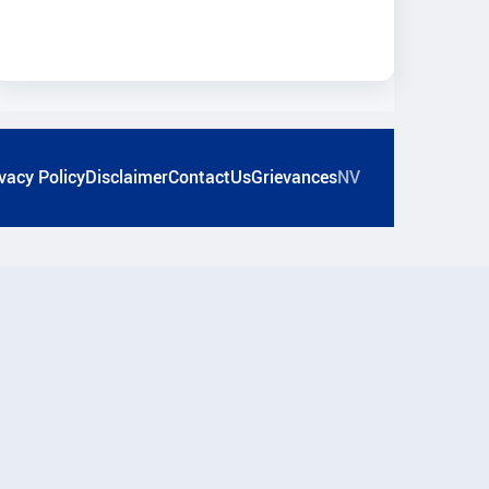
vacy Policy
Disclaimer
ContactUs
Grievances
NV