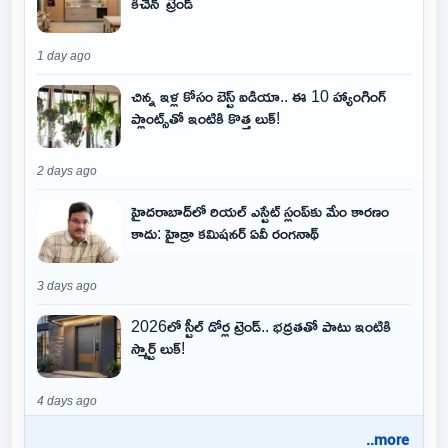
కిచెన్' ట్రెండ్
1 day ago
చిన్న ఇళ్ల కోసం బెస్ట్ ఐడియా.. ఈ 10 హ్యాంగింగ్
ప్లాంట్స్‌తో ఇంటికి కొత్త లుక్!
2 days ago
హైదరాబాద్‌లో రియల్ ఎస్టేట్ స్లంప్‌కు మేం కారణం
కాదు: హైడ్రా కమిషనర్ ఏవీ రంగనాథ్
3 days ago
2026లో స్టీల్ డోర్ల ట్రెండ్.. భద్రతతో పాటు ఇంటికి
స్మార్ట్ లుక్!
4 days ago
..more