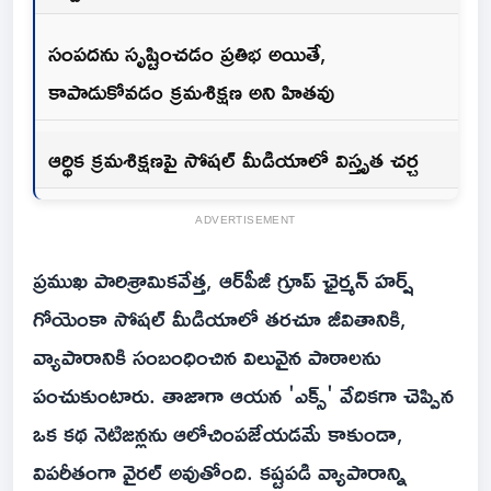
సంపదను సృష్టించడం ప్రతిభ అయితే,
కాపాడుకోవడం క్రమశిక్షణ అని హితవు
ఆర్థిక క్రమశిక్షణపై సోషల్ మీడియాలో విస్తృత చర్చ
ADVERTISEMENT
ప్రముఖ పారిశ్రామికవేత్త, ఆర్‌పీజీ గ్రూప్ ఛైర్మన్ హర్ష్
గోయెంకా సోషల్ మీడియాలో తరచూ జీవితానికి,
వ్యాపారానికి సంబంధించిన విలువైన పాఠాలను
పంచుకుంటారు. తాజాగా ఆయన 'ఎక్స్' వేదికగా చెప్పిన
ఒక కథ నెటిజన్లను ఆలోచింపజేయడమే కాకుండా,
విపరీతంగా వైరల్ అవుతోంది. కష్టపడి వ్యాపారాన్ని