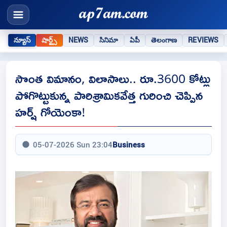
న్యూస్
షార్ట్స్
NEWS
సినిమా
ఏపీ
తెలంగాణ
REVIEWS
సొంత విమానం, విలాసాలు.. రూ.3600 కోట్లు
పోగొట్టుకున్న పారిశ్రామికవేత్త గురించి చెప్పిన
హర్ష్ గోయెంకా!
05-07-2026 Sun 23:04
Business