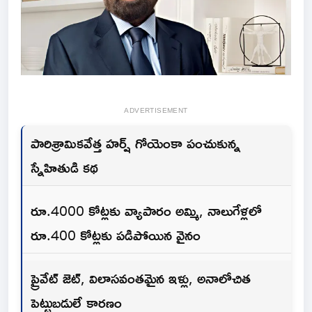
ADVERTISEMENT
పారిశ్రామికవేత్త హర్ష్ గోయెంకా పంచుకున్న
స్నేహితుడి కథ
రూ.4000 కోట్లకు వ్యాపారం అమ్మి, నాలుగేళ్లలో
రూ.400 కోట్లకు పడిపోయిన వైనం
ప్రైవేట్ జెట్, విలాసవంతమైన ఇళ్లు, అనాలోచిత
పెట్టుబడులే కారణం