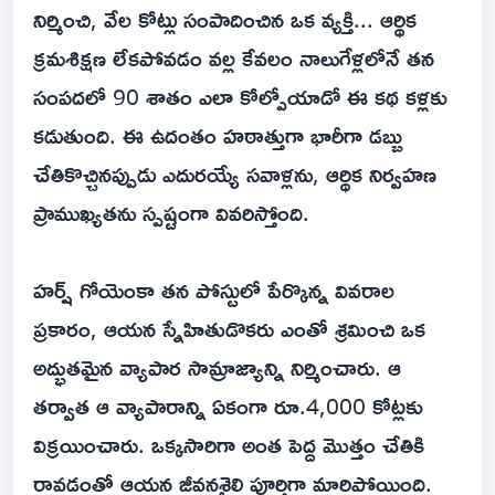
నిర్మించి, వేల కోట్లు సంపాదించిన ఒక వ్యక్తి... ఆర్థిక
క్రమశిక్షణ లేకపోవడం వల్ల కేవలం నాలుగేళ్లలోనే తన
సంపదలో 90 శాతం ఎలా కోల్పోయాడో ఈ కథ కళ్లకు
కడుతుంది. ఈ ఉదంతం హఠాత్తుగా భారీగా డబ్బు
చేతికొచ్చినప్పుడు ఎదురయ్యే సవాళ్లను, ఆర్థిక నిర్వహణ
ప్రాముఖ్యతను స్పష్టంగా వివరిస్తోంది.
హర్ష్ గోయెంకా తన పోస్టులో పేర్కొన్న వివరాల
ప్రకారం, ఆయన స్నేహితుడొకరు ఎంతో శ్రమించి ఒక
అద్భుతమైన వ్యాపార సామ్రాజ్యాన్ని నిర్మించారు. ఆ
తర్వాత ఆ వ్యాపారాన్ని ఏకంగా రూ.4,000 కోట్లకు
విక్రయించారు. ఒక్కసారిగా అంత పెద్ద మొత్తం చేతికి
రావడంతో ఆయన జీవనశైలి పూర్తిగా మారిపోయింది.