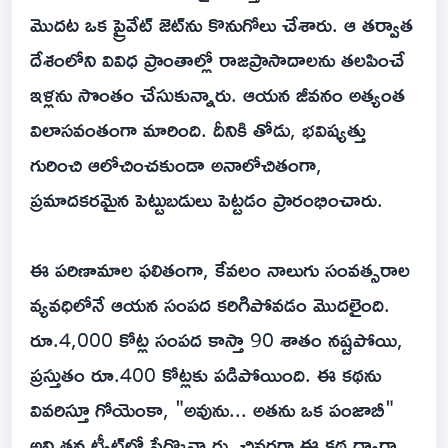
మొదట ఒక ప్రైవేట్ జెట్‌ను కొనుగోలు చేశారు. ఆ తర్వాత
దేశంలోని వివిధ ప్రాంతాల్లో రాజప్రాసాదాలను తలపించే
ఇళ్లను సొంతం చేసుకున్నారు. ఆయన జీవనం అత్యంత
విలాసవంతంగా మారింది. దీనికి తోడు, భవిష్యత్తు
గురించి ఆలోచించకుండా అనాలోచితంగా,
ప్రమాదకరమైన పెట్టుబడులు పెట్టడం ప్రారంభించారు.
ఈ పరిణామాల ఫలితంగా, కేవలం నాలుగు సంవత్సరాల
వ్యవధిలోనే ఆయన సంపద కరిగిపోవడం మొదలైంది.
రూ.4,000 కోట్ల సంపద కాస్తా 90 శాతం నష్టపోయి,
ప్రస్తుతం రూ.400 కోట్లకు పడిపోయింది. ఈ కథను
వివరిస్తూ గోయెంకా, "అవును... అతను ఒక పంజాబీ"
అని తన ట్వీట్‌లో పేర్కొన్నారు. చివరగా ఈ కథ ద్వారా