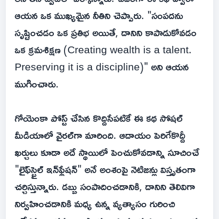
ఆయన ఒక ముఖ్యమైన నీతిని చెప్పారు. "సంపదను
సృష్టించడం ఒక ప్రతిభ అయితే, దానిని కాపాడుకోవడం
ఒక క్రమశిక్షణ (Creating wealth is a talent.
Preserving it is a discipline)" అని ఆయన
ముగించారు.
గోయెంకా పోస్ట్ చేసిన కొద్దిసేపటికే ఈ కథ సోషల్
మీడియాలో వైరల్‌గా మారింది. ఆదాయం పెరిగేకొద్దీ
ఖర్చులు కూడా అదే స్థాయిలో పెంచుకోవడాన్ని సూచించే
"లైఫ్‌స్టైల్ ఇన్‌ఫ్లేషన్" అనే అంశంపై నెటిజన్లు విస్తృతంగా
చర్చిస్తున్నారు. డబ్బు సంపాదించడానికి, దానిని తెలివిగా
నిర్వహించడానికి మధ్య ఉన్న వ్యత్యాసం గురించి