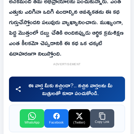
అనేకమంది తమ అభిప్రాయాలను పంచుకున్నారు. ఎంత
ఎత్తుకు ఎదిగినా ఒదిగి ఉండాల్సిన ఆవశ్యకతను ఈ కథ
గుర్తుచేస్తోందని పలువురు వ్యాఖ్యానించారు. ముఖ్యంగా,
పెద్ద మొత్తంలో డబ్బు చేతికి అందినప్పుడు ఆర్థిక క్రమశిక్షణ
ఎంత కీలకమో చెప్పడానికి ఈ కథ ఒక చక్కటి
ఉదాహరణగా నిలుస్తోంది.
ADVERTISEMENT
ఈ వార్త మీకు నచ్చిందా?.. నచ్చిన వార్తలను మీ
మిత్రులతో కూడా పంచుకోండి.
Copy Link
WhatsApp
Facebook
(Twitter)