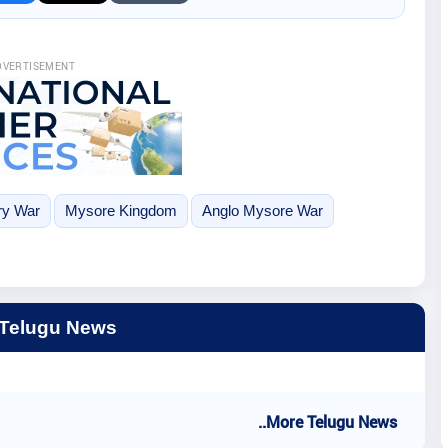
DVERTISEMENT
ry War
Mysore Kingdom
Anglo Mysore War
 Telugu News
..More Telugu News