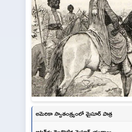
అమెరికా స్వాతంత్య్రంలో మైసూర్ పాత్ర
బ్రిటన్‌ను దెబ్బకొట్టిన మైసూర్ యుద్ధాలు