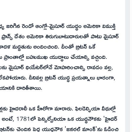
జరిగిన రెండో ఆంగ్లో-మైసూర్ యుద్ధం అమెరికా విముక్తి
్రాన్స్ దేశం అమెరికా తిరుగుబాటుదారులతో పాటు మైసూర్
దళ మద్దతును అందించింది. దీంతో బ్రిటన్ ఒకే
రాంతాల్లో బహుముఖ యుద్ధాలు చేయాల్సి వచ్చింది.
లను మైసూర్ థియేటర్‌లోనే మోహరించాల్సి రావడం వల్ల,
లేకపోయారు. దీనివల్ల బ్రిటన్ యుద్ధ ప్రయత్నాలు భారంగా,
జయానికి దారితీశాయి.
 హైదరాలీ ఒక హీరోగా మారారు. ఫిలడెల్ఫియా వీధుల్లో
ా అంటే, 1781లో పెన్సిల్వేనియా ఒక యుద్ధనౌకకు 'హైదర్
బ్రిటన్‌కు చెందిన పెద్ద యుద్ధనౌక 'జనరల్ మాంక్'ను ఓడించి