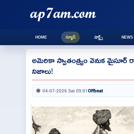
HOME
న్యూస్
షార్ట్స్
NEWS
అమెరికా స్వాతంత్య్రం వెనుక మైసూర్ ర
నిజాలు!
04-07-2026 Sat 09:01
Offbeat