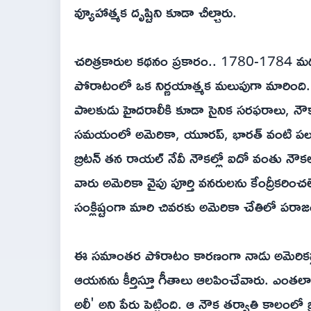
వ్యూహాత్మక దృష్టిని కూడా చీల్చారు.
చరిత్రకారుల కథనం ప్రకారం.. 1780-1784 మధ్య 
పోరాటంలో ఒక నిర్ణయాత్మక మలుపుగా మారింది. ఫ
పాలకుడు హైదరాలీకి కూడా సైనిక సరఫరాలు, నౌకా
సమయంలో అమెరికా, యూరప్, భారత్ వంటి పలు ప్
బ్రిటన్ తన రాయల్ నేవీ నౌకల్లో ఐదో వంతు నౌక
వారు అమెరికా వైపు పూర్తి వనరులను కేంద్రీకరించ
సంక్లిష్టంగా మారి చివరకు అమెరికా చేతిలో పరా
ఈ సమాంతర పోరాటం కారణంగా నాడు అమెరికన్లకు
ఆయనను కీర్తిస్తూ గీతాలు ఆలపించేవారు. ఎంతల
అలీ' అని పేరు పెట్టింది. ఆ నౌక తర్వాతి కాలంలో 