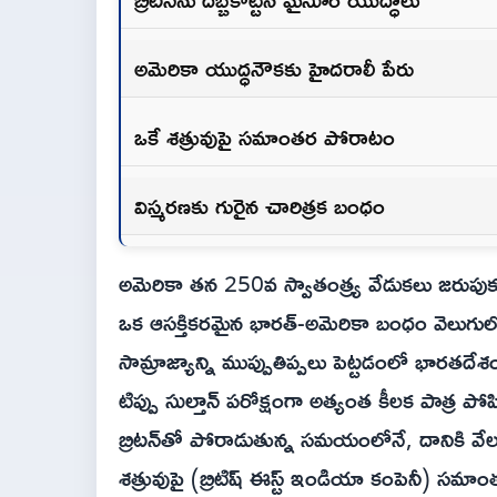
అమెరికా యుద్ధనౌకకు హైదరాలీ పేరు
ఒకే శత్రువుపై సమాంతర పోరాటం
విస్మరణకు గురైన చారిత్రక బంధం
అమెరికా తన 250వ స్వాతంత్య్ర వేడుకలు జరుపుకు
ఒక ఆసక్తికరమైన భారత్-అమెరికా బంధం వెలుగులోకి
సామ్రాజ్యాన్ని ముప్పుతిప్పలు పెట్టడంలో భార
టిప్పు సుల్తాన్ పరోక్షంగా అత్యంత కీలక పాత్ర పో
బ్రిటన్‌తో పోరాడుతున్న సమయంలోనే, దానికి వ
శత్రువుపై (బ్రిటిష్ ఈస్ట్ ఇండియా కంపెనీ) సమాంత