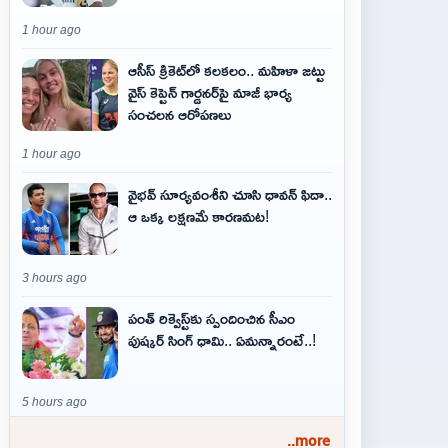
1 hour ago
ఆసీస్ క్రికెట్‌లో కలకలం.. మహిళా జట్టు
వైస్ కెప్టెన్ గార్డనర్‌పై మాజీ భార్య
సంచలన ఆరోపణలు
1 hour ago
వైభవ్‌ సూర్యవంశీని చూసి ధావన్‌ ఫిదా..
ఆ ఒక్క లక్షణమే కారణమట!
3 hours ago
పంత్ రిక్వెస్ట్‌కు స్పందించిన సీఎం
పుష్కర్ సింగ్ ధామి.. ఏమ‌న్నారంటే..!
5 hours ago
..more