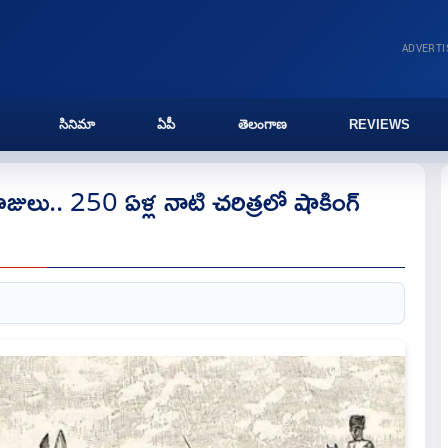
ADVERT
సినిమా
ఏపీ
తెలంగాణ
REVIEWS
ాజులు.. 250 ఏళ్ల నాటి చరిత్రలో షాకింగ్