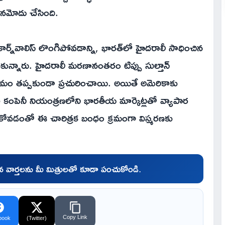
 నమోదు చేసింది.
 కార్న్‌వాలిస్ లొంగిపోవడాన్ని, భారత్‌లో హైదరాలీ సాధించిన
ుకున్నారు. హైదరాలీ మరణానంతరం టిప్పు సుల్తాన్
క్రమం తప్పకుండా ప్రచురించాయి. అయితే అమెరికాకు
డియా కంపెనీ నియంత్రణలోని భారతీయ మార్కెట్లతో వ్యాపార
ుకోవడంతో ఈ చారిత్రక బంధం క్రమంగా విస్మరణకు
చిన వార్తలను మీ మిత్రులతో కూడా పంచుకోండి.
Copy Link
book
(Twitter)