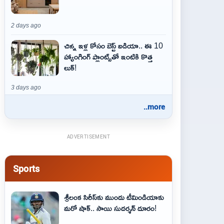
2 days ago
చిన్న ఇళ్ల కోసం బెస్ట్ ఐడియా.. ఈ 10
హ్యాంగింగ్ ప్లాంట్స్‌తో ఇంటికి కొత్త
లుక్!
3 days ago
..more
ADVERTISEMENT
Sports
శ్రీలంక సిరీస్‌కు ముందు టీమిండియాకు
మరో షాక్‌.. సాయి సుదర్శన్‌ దూరం!