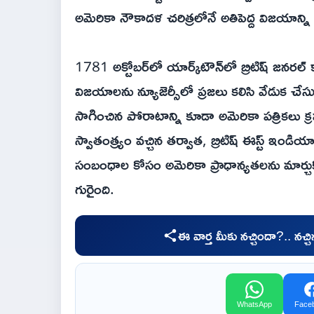
అమెరికా నౌకాదళ చరిత్రలోనే అతిపెద్ద విజయాన్ని
1781 అక్టోబర్‌లో యార్క్‌టౌన్‌లో బ్రిటిష్ జనరల్
విజయాలను న్యూజెర్సీలో ప్రజలు కలిసి వేడుక చేస
సాగించిన పోరాటాన్ని కూడా అమెరికా పత్రికలు 
స్వాతంత్య్రం వచ్చిన తర్వాత, బ్రిటిష్ ఈస్ట్ ఇం
సంబంధాల కోసం అమెరికా ప్రాధాన్యతలను మార్చ
గురైంది.
ఈ వార్త మీకు నచ్చిందా?.. నచ్
WhatsApp
Face