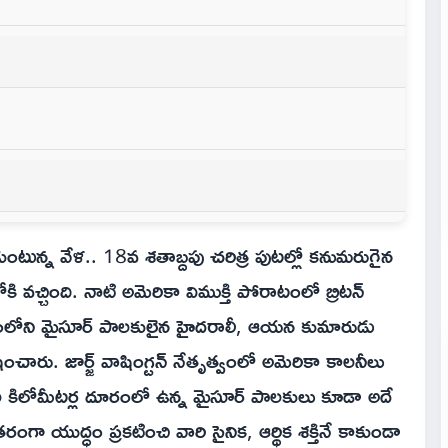
ంటున్న వేళ.. 18వ శతాబ్దపు చరిత్ర పుటల్లో కనుమరుగైన
 వచ్చింది. నాటి అమెరికా విముక్తి పోరాటంలో బ్రిటన్
తదేశంలోని మైసూర్ పాలకులైన హైదరాలీ, ఆయన కుమారుడు
షించారు. జార్జ్ వాషింగ్టన్ నేతృత్వంలో అమెరికా కాలనీలు
ేల కిలోమీటర్ల దూరంలో ఉన్న మైసూర్ పాలకులు కూడా అదే
రంగా యుద్ధం ప్రకటించి వారి సైనిక, ఆర్థిక శక్తినే కాకుండా