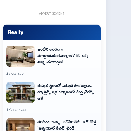
ADVERTISEMENT
Realty
ఇంటిని అందంగా
మార్చాలనుకుంటున్నారా? ఈ ఒక్క
తప్పు చేయొద్దట!
1 hour ago
తక్కువ స్థలంలో ఎక్కువ సౌకర్యాలు..
డ్యూప్లెక్స్ ఇళ్ల నిర్మాణంలో కొత్త ట్రెండ్స్
ఇవే!
17 hours ago
వంటగది ఉన్నా.. కనిపించదు! ఇదే కొత్త
'ఇన్విజిబుల్ కిచెన్' ట్రెండ్