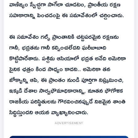
వాణిజ్యం స్వేచ్ఛగా సాగేలా చూడటం, ప్రాంతీయ రక్షణ
సహకారాన్ని పెంచడంపై ఈ సమావేశంలో చర్చించారు.
ఈ సమావేశం గల్ఫ్ ప్రాంతానికి చట్టపరమైన రక్షణను
గానీ, భద్రతను గానీ కల్పించలేదని ఘరీబాబాది
కొట్టిపారేశారు. పశ్చిమ ఆసియాలో భద్రత అనేది అమెరికా
సైనిక ఛత్రం కింద సాధ్యం కాదని.. అమెరికా తన
జోక్యాన్ని ఆపి, ఈ ప్రాంతం నుండి పూర్తిగా నిష్క్రమించి,
ఇక్కడి దేశాల సార్వభౌమాధికారాన్ని, నూతన భౌగోళిక
రాజకీయ పరిస్థితులను గౌరవించినప్పుడే నిజమైన శాంతి
సిద్ధిస్తుందని ఆయన వ్యాఖ్యానించారు.
ADVERTISEMENT