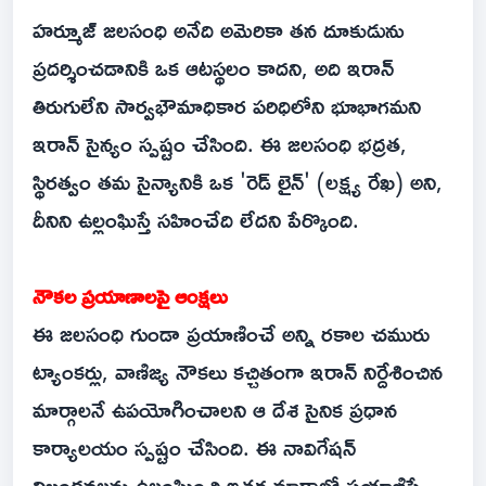
హర్మూజ్ జలసంధి అనేది అమెరికా తన దూకుడును
ప్రదర్శించడానికి ఒక ఆటస్థలం కాదని, అది ఇరాన్
తిరుగులేని సార్వభౌమాధికార పరిధిలోని భూభాగమని
ఇరాన్ సైన్యం స్పష్టం చేసింది. ఈ జలసంధి భద్రత,
స్థిరత్వం తమ సైన్యానికి ఒక 'రెడ్ లైన్' (లక్ష్య రేఖ) అని,
దీనిని ఉల్లంఘిస్తే సహించేది లేదని పేర్కొంది.
నౌకల ప్రయాణాలపై ఆంక్షలు
ఈ జలసంధి గుండా ప్రయాణించే అన్ని రకాల చమురు
ట్యాంకర్లు, వాణిజ్య నౌకలు కచ్చితంగా ఇరాన్ నిర్దేశించిన
మార్గాలనే ఉపయోగించాలని ఆ దేశ సైనిక ప్రధాన
కార్యాలయం స్పష్టం చేసింది. ఈ నావిగేషన్
నిబంధనలను ఉల్లంఘించి ఇతర మార్గాల్లో ప్రయాణిస్తే,