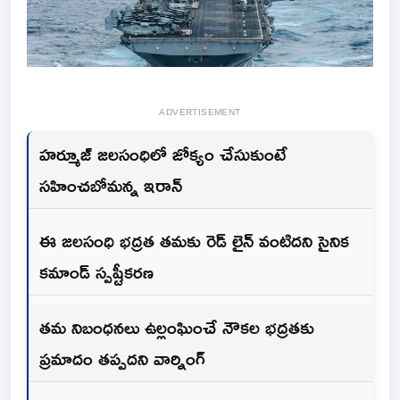
ADVERTISEMENT
హర్మూజ్ జలసంధిలో జోక్యం చేసుకుంటే
సహించబోమన్న ఇరాన్
ఈ జలసంధి భద్రత తమకు రెడ్ లైన్ వంటిదని సైనిక
కమాండ్ స్పష్టీకరణ
తమ నిబంధనలు ఉల్లంఘించే నౌకల భద్రతకు
ప్రమాదం తప్పదని వార్నింగ్