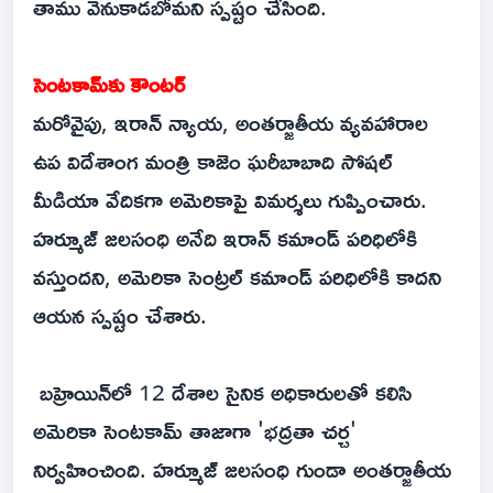
తాము వెనుకాడబోమని స్పష్టం చేసింది.
సెంటకామ్‌కు కౌంటర్
మరోవైపు, ఇరాన్ న్యాయ, అంతర్జాతీయ వ్యవహారాల
ఉప విదేశాంగ మంత్రి కాజెం ఘరీబాబాది సోషల్
మీడియా వేదికగా అమెరికాపై విమర్శలు గుప్పించారు.
హర్మూజ్ జలసంధి అనేది ఇరాన్ కమాండ్ పరిధిలోకి
వస్తుందని, అమెరికా సెంట్రల్ కమాండ్ పరిధిలోకి కాదని
ఆయన స్పష్టం చేశారు.
బహ్రెయిన్‌లో 12 దేశాల సైనిక అధికారులతో కలిసి
అమెరికా సెంటకామ్ తాజాగా 'భద్రతా చర్చ'
నిర్వహించింది. హర్మూజ్ జలసంధి గుండా అంతర్జాతీయ