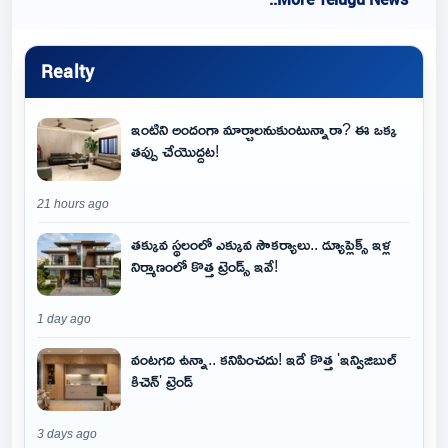
Realty
ఇంటిని అందంగా మార్చాలనుకుంటున్నారా? ఈ ఒక్క
తప్పు చేయొద్దట!
21 hours ago
తక్కువ స్థలంలో ఎక్కువ సౌకర్యాలు.. డ్యూప్లెక్స్ ఇళ్ల
నిర్మాణంలో కొత్త ట్రెండ్స్ ఇవే!
1 day ago
వంటగది ఉన్నా.. కనిపించదు! ఇదే కొత్త 'ఇన్విజిబుల్
కిచెన్' ట్రెండ్
3 days ago