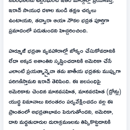
ఇరాన్ సాయుధ దళాల నుండి తక్షణ చర్యలు
ఉంటాయని, తద్వారా ఆయా నౌకల భద్రత పూర్తిగా
ప్రమాదంలో పడుతుందని హెచ్చరించింది.
హర్మూజ్ భద్రతా వ్యవహారాల్లో జోక్యం చేసుకోవడానికి
లేదా అక్కడ అశాంతిని సృష్టించడానికి అమెరికా చేసే
ఎలాంటి ప్రయత్నాన్నైనా తమ జాతీయ భద్రతకు ముప్పుగా
పరిగణిస్తామని ఇరాన్ తెలిపింది. ఈ జలసంధిపై
అమెరికాకు చెందిన మానవసహిత, మానవరహిత (డ్రోన్లు)
యుద్ధ విమానాలు నిరంతరం పర్యవేక్షించడం వల్ల ఈ
ప్రాంతంలో అభద్రతాభావం పెరుగుతోందని, అమెరికా,
దాని మద్దతుదారుల దురాక్రమణలను తిప్పికొట్టడానికి