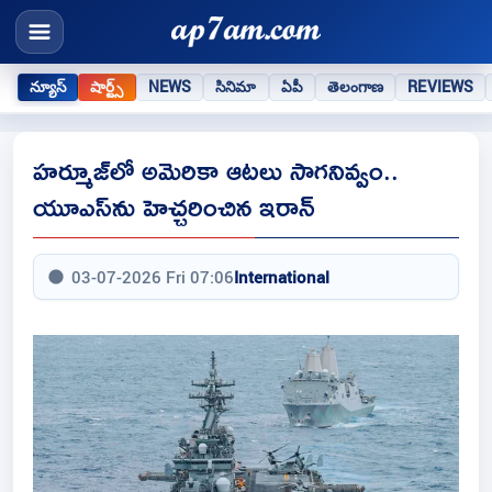
న్యూస్
షార్ట్స్
NEWS
సినిమా
ఏపీ
తెలంగాణ
REVIEWS
హర్మూజ్‌లో అమెరికా ఆటలు సాగనివ్వం..
యూఎస్‌ను హెచ్చరించిన ఇరాన్
03-07-2026 Fri 07:06
International