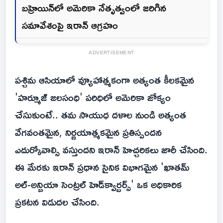
బహ్రెయిన్‌లో అమెరికా నేతృత్వంలో జరిగిన
సమావేశంపై ఇరాన్ ఆగ్రహం
ADVERTISEMENT
పశ్చిమ ఆసియాలో వ్యూహాత్మకంగా అత్యంత కీలకమైన
'హర్మూజ్ జలసంధి' పరిధిలో అమెరికా జోక్యం
చేసుకుంటే.. తమ సాయుధ దళాల నుండి అత్యంత
వేగవంతమైన, నిర్ణయాత్మకమైన ప్రతిస్పందన
ఎదుర్కోవాల్సి వస్తుందని ఇరాన్ హెచ్చరికలు జారీ చేసింది.
ఈ మేరకు ఇరాన్ ప్రధాన సైనిక విభాగమైన 'ఖాతమ్
అల్-అన్బియా సెంట్రల్ హెడ్‌క్వార్టర్స్' ఒక అధికారిక
ప్రకటన విడుదల చేసింది.