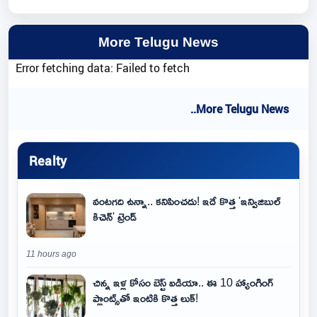
More Telugu News
Error fetching data: Failed to fetch
..More Telugu News
Realty
వంటగది ఉన్నా.. కనిపించదు! ఇదే కొత్త 'ఇన్విజిబుల్
కిచెన్' ట్రెండ్
11 hours ago
చిన్న ఇళ్ల కోసం బెస్ట్ ఐడియా.. ఈ 10 హ్యాంగింగ్
ప్లాంట్స్‌తో ఇంటికి కొత్త లుక్!