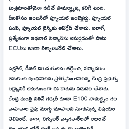
మిశ్రమాంతోనైనా నడిచే సామర్థ్యాన్ని కలిగి ఉంది.
దీనికోసం ఇంజిన్‌లో ఫ్యూయల్ ఇంజెక్టర్లు, ఫ్యూయల్
పంప్, ఫ్యూయల్ లైన్స్‌ను అప్‌గ్రేడ్ చేశారు. అలాగే,
ప్రత్యేకంగా ఇథనాల్ సెన్సార్‌ను అమర్చడంతో పాటు
ECUను కూడా రీక్యాలిబరేట్ చేశారు.
పెట్రోల్, డీజిల్ దిగుమతులను తగ్గించి, పర్యావరణ
అనుకూల ఇంధనాలను ప్రోత్సహించాలన్న కేంద్ర ప్రభుత్వ
లక్ష్యానికి అనుగుణంగా ఈ కారును విడుదల చేశారు.
కేంద్ర మంత్రి నితిన్ గడ్కరీ కూడా E100 సామర్థ్యం గల
వాహనాల వైపు మొగ్గు చూపాలని సూచిస్తున్న విషయం
తెలిసిందే. కాగా, రెగ్యులర్ వ్యాగనార్‌లలో లభించే
డ్యూయల్-టోన్ కలర్ ఆప్షన్లు ఈ బయోఫ్లెక్స్