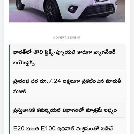
ADVERTISEMENT
భారత్‌లో తొలి ఫ్లెక్స్-ఫ్యూయల్ కారుగా వ్యాగన్ఆర్
బయోఫ్లెక్స్
ప్రారంభ ధర రూ.7.24 లక్షలుగా ప్రకటించిన మారుతీ
సుజుకి
ప్రస్తుతానికి కమర్షియల్ విభాగంలో మాత్రమే లభ్యం
E20 నుంచి E100 ఇథనాల్ మిశ్రమంతో నడిచే