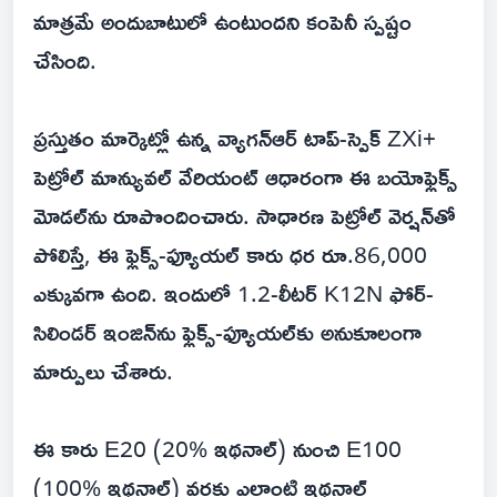
మాత్రమే అందుబాటులో ఉంటుందని కంపెనీ స్పష్టం
చేసింది.
ప్రస్తుతం మార్కెట్లో ఉన్న వ్యాగన్ఆర్ టాప్-స్పెక్ ZXi+
పెట్రోల్ మాన్యువల్ వేరియంట్ ఆధారంగా ఈ బయోఫ్లెక్స్
మోడల్‌ను రూపొందించారు. సాధారణ పెట్రోల్ వెర్షన్‌తో
పోలిస్తే, ఈ ఫ్లెక్స్-ఫ్యూయల్ కారు ధర రూ.86,000
ఎక్కువగా ఉంది. ఇందులో 1.2-లీటర్ K12N ఫోర్-
సిలిండర్ ఇంజిన్‌ను ఫ్లెక్స్-ఫ్యూయల్‌కు అనుకూలంగా
మార్పులు చేశారు.
ఈ కారు E20 (20% ఇథనాల్) నుంచి E100
(100% ఇథనాల్) వరకు ఎలాంటి ఇథనాల్