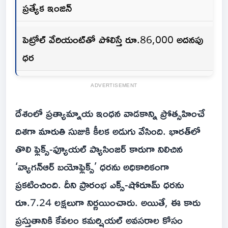
ప్రత్యేక ఇంజిన్
పెట్రోల్ వేరియంట్‌తో పోలిస్తే రూ.86,000 అదనపు
ధర
ADVERTISEMENT
దేశంలో ప్రత్యామ్నాయ ఇంధన వాడకాన్ని ప్రోత్సహించే
దిశగా మారుతి సుజుకి కీలక అడుగు వేసింది. భారత్‌లో
తొలి ఫ్లెక్స్-ఫ్యూయల్ ప్యాసింజర్ కారుగా నిలిచిన
‘వ్యాగన్ఆర్ బయోఫ్లెక్స్’ ధరను అధికారికంగా
ప్రకటించింది. దీని ప్రారంభ ఎక్స్-షోరూమ్ ధరను
రూ.7.24 లక్షలుగా నిర్ణయించారు. అయితే, ఈ కారు
ప్రస్తుతానికి కేవలం కమర్షియల్ అవసరాల కోసం