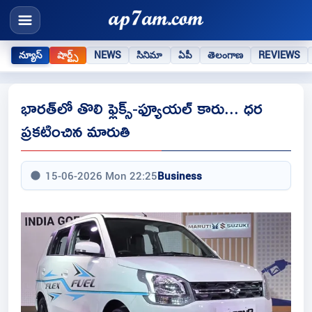
న్యూస్
షార్ట్స్
NEWS
సినిమా
ఏపీ
తెలంగాణ
REVIEWS
భారత్‌లో తొలి ఫ్లెక్స్-ఫ్యూయల్ కారు... ధర
ప్రకటించిన మారుతి
15-06-2026 Mon 22:25
Business