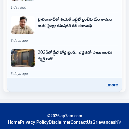
1 day ago
హైదరాబాద్‌లో రియల్ ఎస్టేట్ స్లంప్‌కు మేం కారణం
కాదు: హైడ్రా కమిషనర్ ఏవీ రంగనాథ్
3 days ago
2026లో స్టీల్ డోర్ల ట్రెండ్.. భద్రతతో పాటు ఇంటికి
స్మార్ట్ లుక్!
3 days ago
..more
©2026 ap7am.com
Home
Privacy Policy
Disclaimer
ContactUs
Grievances
NV