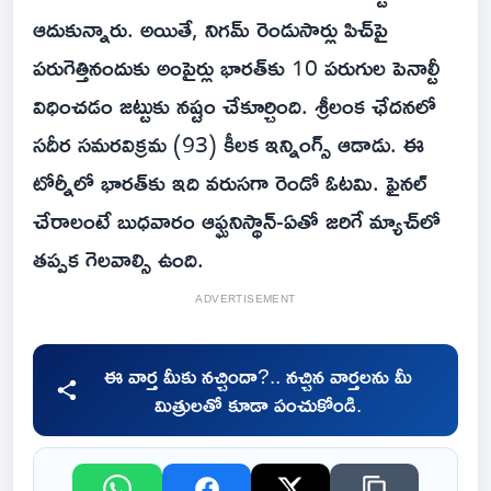
ఆదుకున్నారు. అయితే, నిగమ్ రెండుసార్లు పిచ్‌పై
పరుగెత్తినందుకు అంపైర్లు భారత్‌కు 10 పరుగుల పెనాల్టీ
విధించడం జట్టుకు నష్టం చేకూర్చింది. శ్రీలంక ఛేదనలో
సదీర సమరవిక్రమ (93) కీలక ఇన్నింగ్స్ ఆడాడు. ఈ
టోర్నీలో భారత్‌కు ఇది వరుసగా రెండో ఓటమి. ఫైనల్
చేరాలంటే బుధవారం ఆఫ్ఘనిస్థాన్-ఏతో జరిగే మ్యాచ్‌లో
తప్పక గెలవాల్సి ఉంది.
ADVERTISEMENT
ఈ వార్త మీకు నచ్చిందా?.. నచ్చిన వార్తలను మీ
మిత్రులతో కూడా పంచుకోండి.