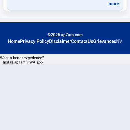
..more
©2026 ap7am.com
Home
Privacy Policy
Disclaimer
ContactUs
Grievances
NV
Want a better experience?
Install ap7am PWA app