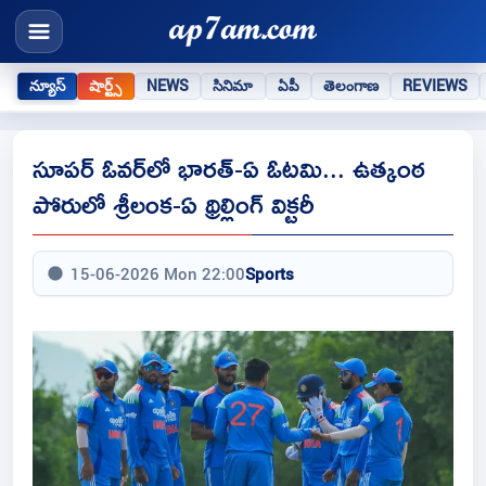
న్యూస్
షార్ట్స్
NEWS
సినిమా
ఏపీ
తెలంగాణ
REVIEWS
సూపర్ ఓవర్‌లో భారత్-ఏ ఓటమి... ఉత్కంఠ
పోరులో శ్రీలంక-ఏ థ్రిల్లింగ్ విక్టరీ
15-06-2026 Mon 22:00
Sports