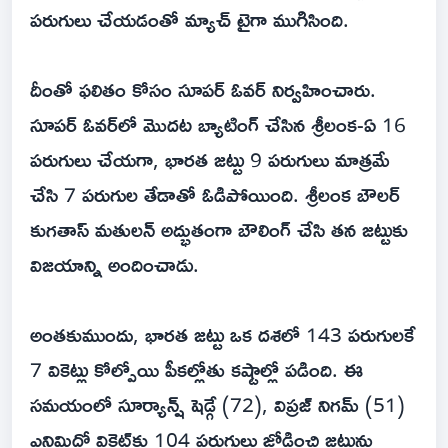
పరుగులు చేయడంతో మ్యాచ్ టైగా ముగిసింది.
దీంతో ఫలితం కోసం సూపర్ ఓవర్ నిర్వహించారు.
సూపర్ ఓవర్‌లో మొదట బ్యాటింగ్ చేసిన శ్రీలంక-ఏ 16
పరుగులు చేయగా, భారత జట్టు 9 పరుగులు మాత్రమే
చేసి 7 పరుగుల తేడాతో ఓడిపోయింది. శ్రీలంక బౌలర్
కుగతాస్ మతులన్ అద్భుతంగా బౌలింగ్ చేసి తన జట్టుకు
విజయాన్ని అందించాడు.
అంతకుముందు, భారత జట్టు ఒక దశలో 143 పరుగులకే
7 వికెట్లు కోల్పోయి పీకల్లోతు కష్టాల్లో పడింది. ఈ
సమయంలో సూర్యాన్ష్ షెడ్గే (72), విప్రజ్ నిగమ్ (51)
ఎనిమిదో వికెట్‌కు 104 పరుగులు జోడించి జట్టును