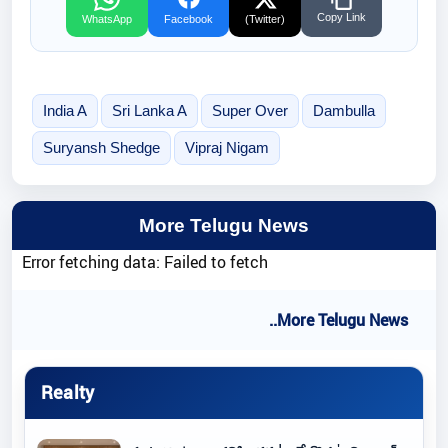
Copy Link
WhatsApp
Facebook
(Twitter)
India A
Sri Lanka A
Super Over
Dambulla
Suryansh Shedge
Vipraj Nigam
More Telugu News
Error fetching data: Failed to fetch
..More Telugu News
Realty