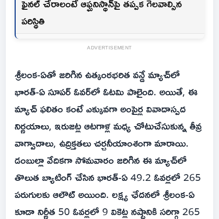
ఫైనల్ చేరాలంటే ఆఫ్ఘనిస్థాన్‌పై తప్పక గెలవాల్సిన
పరిస్థితి
ADVERTISEMENT
శ్రీలంక-ఏతో జరిగిన ఉత్కంఠభరిత వన్డే మ్యాచ్‌లో
భారత్-ఏ సూపర్ ఓవర్‌లో ఓటమి పాలైంది. అయితే, ఈ
మ్యాచ్ ఫలితం కంటే ఎక్కువగా అంపైర్ల వివాదాస్పద
నిర్ణయాలు, ఇరుజట్ల ఆటగాళ్ల మధ్య చోటుచేసుకున్న తీవ్ర
వాగ్వాదాలు, ఉద్రిక్తతలు చర్చనీయాంశంగా మారాయి.
డంబుల్లా వేదికగా సోమవారం జరిగిన ఈ మ్యాచ్‌లో
తొలుత బ్యాటింగ్ చేసిన భారత్-ఏ 49.2 ఓవర్లలో 265
పరుగులకు ఆలౌట్ అయింది. లక్ష్య ఛేదనలో శ్రీలంక-ఏ
కూడా నిర్ణీత 50 ఓవర్లలో 9 వికెట్ల నష్టానికి సరిగ్గా 265