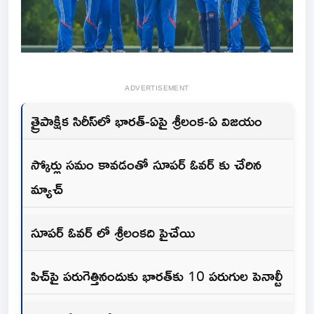
ADVERTISEMENT
త్రైపాక్షిక సిరీస్‌లో భారత్-ఏపై శ్రీలంక-ఏ విజయం
స్కోర్లు సమం కావడంతో సూపర్ ఓవర్ కు చేరిన
మ్యాచ్
సూపర్ ఓవర్ లో శ్రీలంకది పైచేయి
పిచ్‌పై పరుగెత్తినందుకు భారత్‌కు 10 పరుగుల పెనాల్టీ