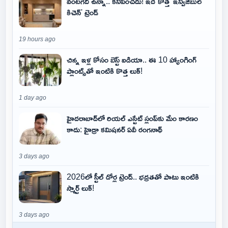
వంటగది ఉన్నా.. కనిపించదు! ఇదే కొత్త 'ఇన్విజిబుల్
కిచెన్' ట్రెండ్
19 hours ago
చిన్న ఇళ్ల కోసం బెస్ట్ ఐడియా.. ఈ 10 హ్యాంగింగ్
ప్లాంట్స్‌తో ఇంటికి కొత్త లుక్!
1 day ago
హైదరాబాద్‌లో రియల్ ఎస్టేట్ స్లంప్‌కు మేం కారణం
కాదు: హైడ్రా కమిషనర్ ఏవీ రంగనాథ్
3 days ago
2026లో స్టీల్ డోర్ల ట్రెండ్.. భద్రతతో పాటు ఇంటికి
స్మార్ట్ లుక్!
3 days ago