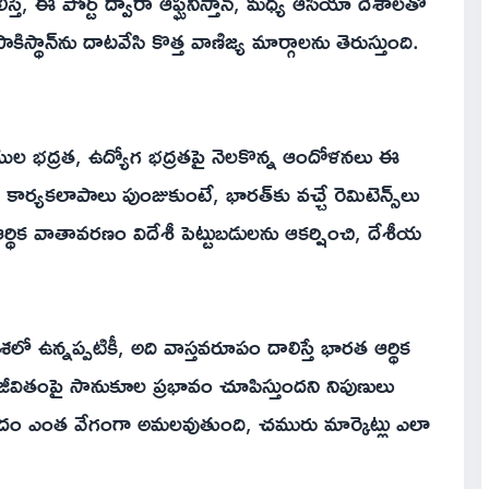
, ఈ పోర్ట్ ద్వారా ఆఫ్ఘనిస్తాన్, మధ్య ఆసియా దేశాలతో
థాన్‌ను దాటవేసి కొత్త వాణిజ్య మార్గాలను తెరుస్తుంది.
రతీయుల భద్రత, ఉద్యోగ భద్రతపై నెలకొన్న ఆందోళనలు ఈ
ర్యకలాపాలు పుంజుకుంటే, భారత్‌కు వచ్చే రెమిటెన్స్‌లు
ర్థిక వాతావరణం విదేశీ పెట్టుబడులను ఆకర్షించి, దేశీయ
ఉన్నప్పటికీ, అది వాస్తవరూపం దాలిస్తే భారత ఆర్థిక
ుడి జీవితంపై సానుకూల ప్రభావం చూపిస్తుందని నిపుణులు
ప్పందం ఎంత వేగంగా అమలవుతుంది, చమురు మార్కెట్లు ఎలా