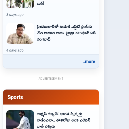
లుక్!
3 days ago
హైదరాబాద్‌లో రియల్ ఎస్టేట్ స్లంప్‌కు
మేం కారణం కాదు: హైడ్రా కమిషనర్ ఏవీ
రంగనాథ్
4 days ago
..more
ADVERTISEMENT
Sports
వార్మప్ మ్యాచ్: భారత స్పిన్నర్లు
రాణించినా.. తొలిరోజు లంక ఎలెవన్
భారీ స్కోరు