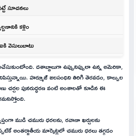
 పట్టే సూచనలు
బణానికి కళ్లెం
బీఐకి వెసులుబాటు
సుకుంటోంది. దశాబ్దాలుగా ఉప్పునిప్పులా ఉన్న అమెరికా,
ిస్తున్నాయి. హర్మూజ్ జలసంధిని తిరిగి తెరవడం, కాల్పుల
 అణు చర్చల పునరుద్ధరణ వంటి అంశాలతో కూడిన ఈ
మనిస్తోంది.
యాప్తంగా ముడి చమురు ధరలను, రవాణా ఖర్చులను
ప్పటికే అంతర్జాతీయ మార్కెట్లలో చమురు ధరలు తగ్గడం