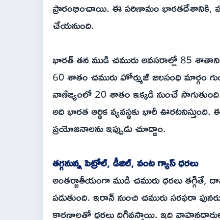
ప్రారంభించాయి. ఈ పరిణామం భారతదేశానికి, మ
చేయనుంది.
భారత్ తన ముడి చమురు అవసరాల్లో 85 శాతాని
60 శాతం చమురు హోర్ముజ్ జలసంధి మార్గం గు
వాణిజ్యంలో 20 శాతం ఇక్కడి నుంచే సాగుతుంది. ఈ
అది భారత ఆర్థిక వ్యవస్థకు భారీ ఊరటనిస్తుం
ప్రయోజనాలను ఇప్పుడు చూద్దాం.
తగ్గనున్న పెట్రోల్, డీజిల్, వంట గ్యాస్ ధరలు
అంతర్జాతీయంగా ముడి చమురు ధరలు తగ్గితే, దాని ప
పడుతుంది. ఇరాన్ నుంచి చమురు సరఫరా పునరుద్ధ
కారణాలతో ధరలు దిగివస్తాయి. ఇది వాహనదారు