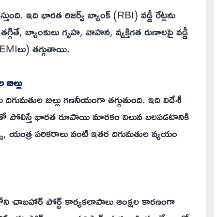
తుంది. ఇది భారత రిజర్వ్ బ్యాంక్ (RBI) వడ్డీ రేట్లను
ు తగ్గితే, బ్యాంకులు గృహ, వాహన, వ్యక్తిగత రుణాలపై వడ్డీ
ు (EMIలు) తగ్గుతాయి.
బిల్లు
ిగుమతుల బిల్లు గణనీయంగా తగ్గుతుంది. ఇది విదేశీ
ాలర్‌తో పోలిస్తే భారత రూపాయి మారకం విలువ బలపడటానికి
నిక్స్, యంత్ర పరికరాలు వంటి ఇతర దిగుమతుల వ్యయం
‌లోని చాబహార్ పోర్ట్ కార్యకలాపాలు ఆంక్షల కారణంగా