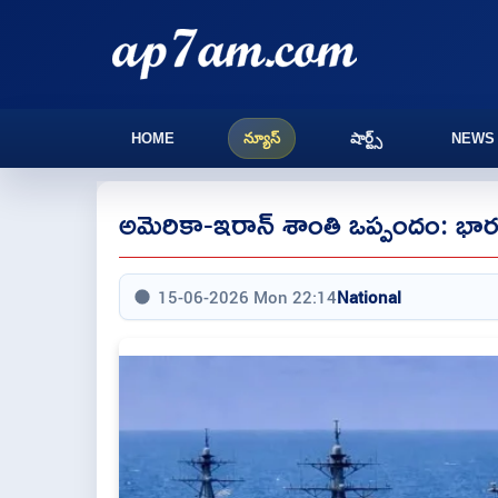
HOME
న్యూస్
షార్ట్స్
NEWS
అమెరికా-ఇరాన్ శాంతి ఒప్పందం: భ
15-06-2026 Mon 22:14
National