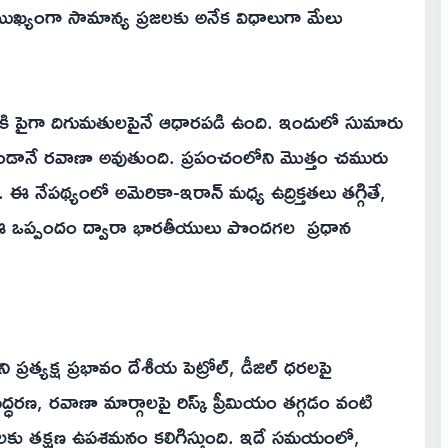
ుఖ్యంగా సామాన్య ప్రజలకు అనేక విధాలుగా మేలు
కి పైగా దిగుమతులపైనే ఆధారపడి ఉంది. ఇందులో సుమారు
ండానే రవాణా అవుతుంది. ప్రపంచంలోని మొత్తం చమురు
 నేపథ్యంలో అమెరికా-ఇరాన్ మధ్య ఉద్రిక్తతలు తగ్గితే,
ది. ఈ ఒప్పందం ద్వారా భారతీయులు పొందగల ప్రధాన
్రత్యక్ష ప్రభావం దేశీయ పెట్రోల్, డీజిల్ ధరలపై
రణ, రవాణా మార్గాలపై రిస్క్ ప్రీమియం తగ్గడం వంటి
లకు తక్షణ ఉపశమనం కలిగిస్తుంది. ఇదే సమయంలో,