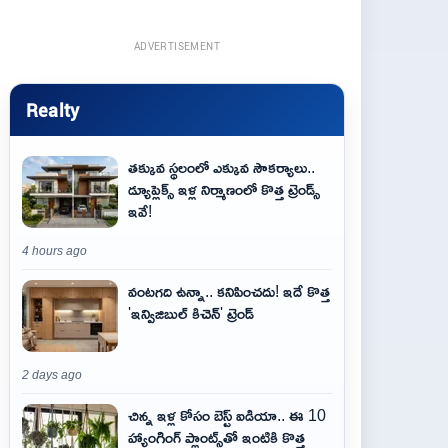
ADVERTISEMENT
Realty
తక్కువ స్థలంలో ఎక్కువ సౌకర్యాలు..
డ్యూప్లెక్స్ ఇళ్ల నిర్మాణంలో కొత్త ట్రెండ్స్
ఇవే!
4 hours ago
వంటగది ఉన్నా.. కనిపించదు! ఇదే కొత్త
'ఇన్విజిబుల్ కిచెన్' ట్రెండ్
2 days ago
చిన్న ఇళ్ల కోసం బెస్ట్ ఐడియా.. ఈ 10
హ్యాంగింగ్ ప్లాంట్స్‌తో ఇంటికి కొత్త