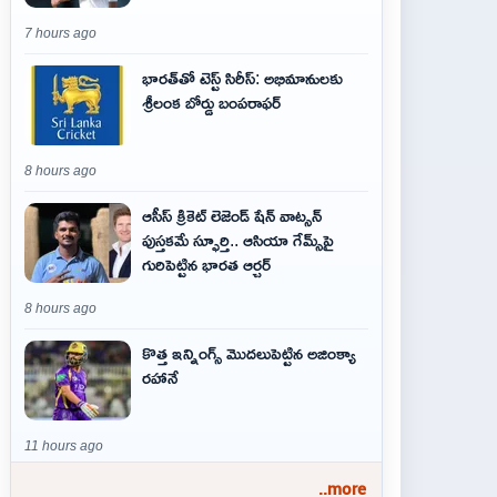
7 hours ago
భారత్‌తో టెస్ట్ సిరీస్: అభిమానులకు
శ్రీలంక బోర్డు బంపరాఫర్
8 hours ago
ఆసీస్ క్రికెట్ లెజెండ్ షేన్ వాట్సన్
పుస్తకమే స్ఫూర్తి.. ఆసియా గేమ్స్‌పై
గురిపెట్టిన భారత ఆర్చర్
8 hours ago
కొత్త ఇన్నింగ్స్ మొదలుపెట్టిన అజింక్యా
రహానే
11 hours ago
..more