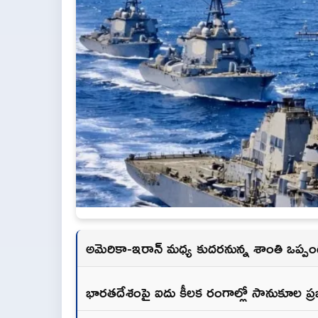
అమెరికా-ఇరాన్ మధ్య కుదరనున్న శాంతి ఒప్పందం
భారతదేశంపై ఐదు కీలక రంగాల్లో సానుకూల ప