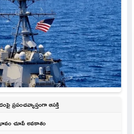
పై ప్రపంచవ్యాప్తంగా ఆసక్తి
్రభావం చూపే అవకాశం