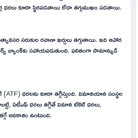
లిండర్ల ధరలు కూడా స్థిరపడతాయి లేదా తగ్గుముఖం పడతాయి.
నిత్యావసర సరుకుల రవాణా ఖర్చులు తగ్గుతాయి. ఇది ఆహార
 రిజర్వ్ బ్యాంక్‌కు సహాయపడుతుంది. ఫలితంగా సామాన్యుడి
్ (ATF) ధరలను కూడా తగ్గిస్తుంది. విమానయాన సంస్థల
టి, ఏటీఎఫ్ ధరలు తగ్గితే విమాన టికెట్ ధరలు,
ు తగ్గే అవకాశం ఉంటుంది.