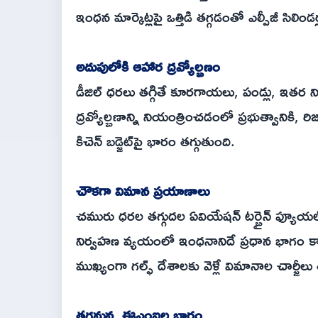
ఇంధన మార్కెట్లపై ఒత్తిడి తగ్గడంతో ఎల్పీజీ సి
అదుపులోకి ఆహార ద్రవ్యోల్బణం
డీజిల్ ధరలు తగ్గితే కూరగాయలు, పండ్లు, ఇతర 
ద్రవ్యోల్బణాన్ని నియంత్రించడంలో ప్రభుత్వానికి,
కిచెన్ బడ్జెట్‌పై భారం తగ్గుతుంది.
చౌకగా విమాన ప్రయాణాలు
చమురు ధరల తగ్గుదల ఏవియేషన్ టర్బైన్ ఫ్యూయల
నిర్వహణ వ్యయంలో ఇంధనానిదే ప్రధాన భాగం కాబట్
ముఖ్యంగా గల్ఫ్ దేశాలకు వెళ్లే విమానాల చార్జీల
తగ్గనున్న ఈఎంఐల భారం