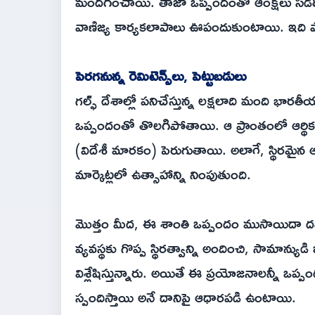
మందగించాయి. తాజా ఒప్పందంతో ఆంక్షలు సడలిస్తే
వాణిజ్య కార్యకలాపాలు ఊపందుకుంటాయి. ఇది పాకిస్
పెరగనున్న రెమిటెన్స్‌లు, పెట్టుబడులు
గల్ఫ్ దేశాల్లో పనిచేస్తున్న లక్షలాది మంది భా
ఒప్పందంతో తొలగిపోతాయి. ఆ ప్రాంతంలో ఆర్థిక కా
(విదేశీ మారకం) పెరుగుతాయి. అలాగే, స్థిరమైన ఆ
మార్కెట్లలో ఉత్సాహాన్ని నింపుతుంది.
మొత్తం మీద, ఈ శాంతి ఒప్పందం ముసాయిదా దశలో 
వ్యవస్థకు గొప్ప స్థిరత్వాన్ని అందించి, సామాన్య
విశ్లేషిస్తున్నారు. అయితే ఈ ప్రయోజనాలన్నీ ఒ
స్పందిస్తాయి అనే దానిపై ఆధారపడి ఉంటాయి.