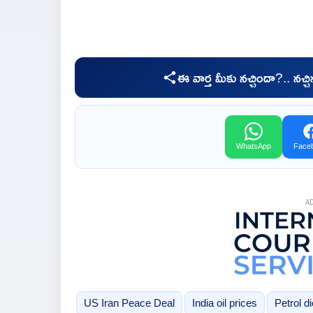
ఈ వార్త మీకు నచ్చిందా?.. నచ్
WhatsApp
Face
A
US Iran Peace Deal
India oil prices
Petrol d