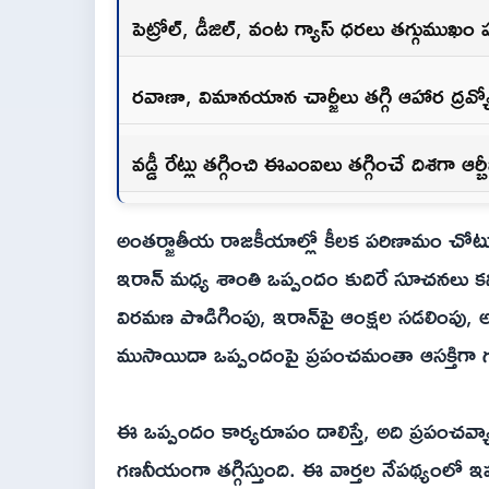
పెట్రోల్, డీజిల్, వంట గ్యాస్ ధరలు తగ్గుముఖం
రవాణా, విమానయాన చార్జీలు తగ్గి ఆహార ద్రవ్యోల్
వడ్డీ రేట్లు తగ్గించి ఈఎంఐలు తగ్గించే దిశగా ఆర్
అంతర్జాతీయ రాజకీయాల్లో కీలక పరిణామం చోటుచే
ఇరాన్ మధ్య శాంతి ఒప్పందం కుదిరే సూచనలు కనిప
విరమణ పొడిగింపు, ఇరాన్‌పై ఆంక్షల సడలింపు,
ముసాయిదా ఒప్పందంపై ప్రపంచమంతా ఆసక్తిగా గ
ఈ ఒప్పందం కార్యరూపం దాలిస్తే, అది ప్రపంచవ్
గణనీయంగా తగ్గిస్తుంది. ఈ వార్తల నేపథ్యంలో ఇ