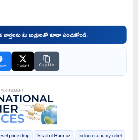
చిన వార్తలను మీ మిత్రులతో కూడా పంచుకోండి.
Copy Link
book
(Twitter)
DVERTISEMENT
iesel price drop
Strait of Hormuz
Indian economy relief