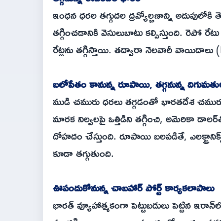
ఇంధన ధరల తగ్గుదల ద్రవ్యోల్బణాన్ని అదుపులోకి తెస్
తగ్గించడానికి వెసులుబాటు కల్పిస్తుంది. రెపో రేట
రేట్లను తగ్గిస్తాయి. తద్వారా నెలవారీ వాయిదాల
బలోపేతం కానున్న రూపాయి, తగ్గనున్న దిగుమతుల 
ముడి చమురు ధరలు తగ్గడంతో భారతదేశ చమురు ద
మారక నిల్వలపై ఒత్తిడిని తగ్గించి, అమెరికా డ
దోహదం చేస్తుంది. రూపాయి బలపడితే, ఎలక్ట్రా
కూడా తగ్గుతుంది.
ఊపందుకోనున్న చాబహార్ పోర్ట్ కార్యకలాపాలు
భారత్ వ్యూహాత్మకంగా పెట్టుబడులు పెట్టిన ఇరాన్