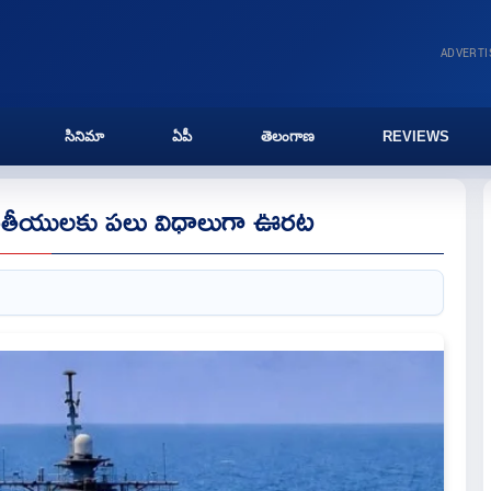
ADVERT
సినిమా
ఏపీ
తెలంగాణ
REVIEWS
ారతీయులకు పలు విధాలుగా ఊరట