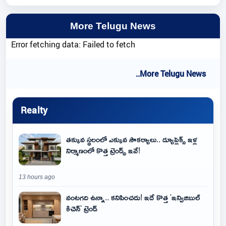
More Telugu News
Error fetching data: Failed to fetch
..More Telugu News
Realty
తక్కువ స్థలంలో ఎక్కువ సౌకర్యాలు.. డ్యూప్లెక్స్ ఇళ్ల
నిర్మాణంలో కొత్త ట్రెండ్స్ ఇవే!
13 hours ago
వంటగది ఉన్నా.. కనిపించదు! ఇదే కొత్త 'ఇన్విజిబుల్
కిచెన్' ట్రెండ్