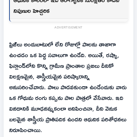
నిపుణుల హెచ్చరిక
ADVERTISEMENT
ఫ్రిజ్‌లు అందుబాటులో లేని రోజుల్లో పాలను తాజాగా
ఉంచడం ఒక పెద్ద సవాలుగా ఉండేది. అయితే, రష్యా,
ఫిన్లాండ్‌లోని కొన్ని గ్రామీణ ప్రాంతాల ప్రజలు దీనికో
విలక్షణమైన, శాస్త్రీయమైన పరిష్కారాన్ని
అనుసరించేవారు. పాలు పాడవకుండా ఉండేందుకు వారు
ఒక గోధుమ రంగు కప్పను పాల పాత్రలో వేసేవారు. ఇది
వినడానికి మూఢనమ్మకంలా అనిపించినా, దీని వెనుక
బలమైన శాస్త్రీయ ప్రాతిపదిక ఉందని ఆధునిక పరిశోధనలు
నిరూపించాయి.