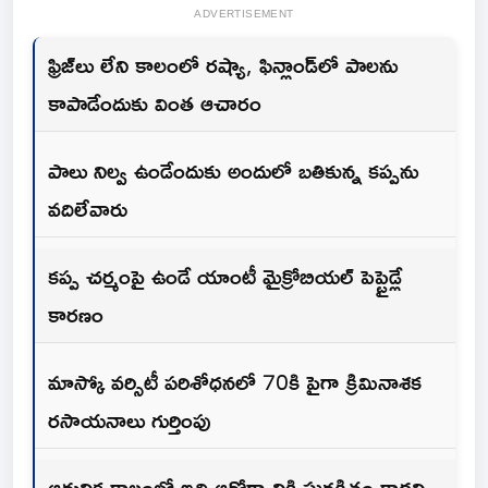
ADVERTISEMENT
ఫ్రిజ్‌లు లేని కాలంలో రష్యా, ఫిన్లాండ్‌లో పాలను
కాపాడేందుకు వింత ఆచారం
పాలు నిల్వ ఉండేందుకు అందులో బతికున్న కప్పను
వదిలేవారు
కప్ప చర్మంపై ఉండే యాంటీ మైక్రోబియల్ పెప్టైడ్లే
కారణం
మాస్కో వర్సిటీ పరిశోధనలో 70కి పైగా క్రిమినాశక
రసాయనాలు గుర్తింపు
ఆధునిక కాలంలో ఇది ఆరోగ్యానికి సురక్షితం కాదని