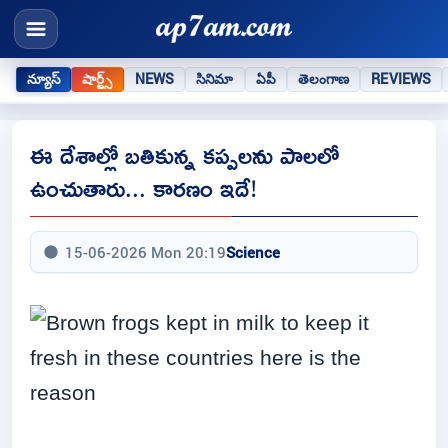
న్యూస్
షార్ట్స్
NEWS
సినిమా
ఏపీ
తెలంగాణ
REVIEWS
ఈ దేశాల్లో బతికున్న కప్పలను పాలలో
ఉంచుతారు... కారణం ఇదే!
15-06-2026 Mon 20:19
Science