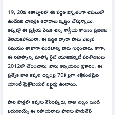
19, 20వ శతాబ్దాలలో ఈ పద్ధతి విస్తృతంగా అమలులో
ఉండేదని చారిత్రక ఆధారాలు స్పష్టం చేస్తున్నాయి.
అప్పట్లో ఈ ప్రక్రియ వెనుక ఉన్న శాస్త్రీయ కారణం ప్రజలకు
తెలియకపోయినా, ఈ పద్ధతి ద్వారా పాలు ఎక్కువ
సమయం తాజాగా ఉండటాన్ని వారు గుర్తించారు. కాగా,
ఈ రహస్యాన్ని మాస్కో స్టేట్ యూనివర్సిటీ పరిశోధకులు
2012లో ఛేదించారు. వారు అధ్యయనం ప్రకారం, ఈ
ప్రత్యేక జాతి కప్పల చర్మంపై 70కి పైగా శక్తివంతమైన
యాంటీ మైక్రోబియల్ పెప్టైడ్లు ఉంటాయి.
పాల పాత్రలో కప్పను వేసినప్పుడు, దాని చర్మం నుండి
విడుదలయ్యే ఈ రసాయనాలు పాలను పాడుచేసే