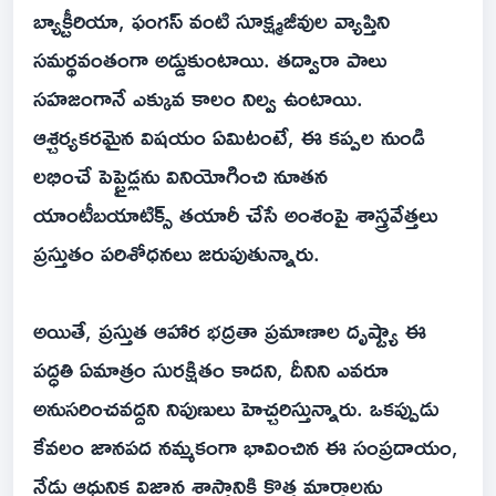
బ్యాక్టీరియా, ఫంగస్ వంటి సూక్ష్మజీవుల వ్యాప్తిని
సమర్థవంతంగా అడ్డుకుంటాయి. తద్వారా పాలు
సహజంగానే ఎక్కువ కాలం నిల్వ ఉంటాయి.
ఆశ్చర్యకరమైన విషయం ఏమిటంటే, ఈ కప్పల నుండి
లభించే పెప్టైడ్లను వినియోగించి నూతన
యాంటీబయాటిక్స్ తయారీ చేసే అంశంపై శాస్త్రవేత్తలు
ప్రస్తుతం పరిశోధనలు జరుపుతున్నారు.
అయితే, ప్రస్తుత ఆహార భద్రతా ప్రమాణాల దృష్ట్యా ఈ
పద్ధతి ఏమాత్రం సురక్షితం కాదని, దీనిని ఎవరూ
అనుసరించవద్దని నిపుణులు హెచ్చరిస్తున్నారు. ఒకప్పుడు
కేవలం జానపద నమ్మకంగా భావించిన ఈ సంప్రదాయం,
నేడు ఆధునిక విజ్ఞాన శాస్త్రానికి కొత్త మార్గాలను