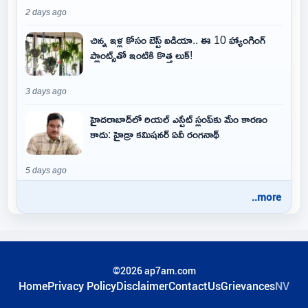
2 days ago
చిన్న ఇళ్ల కోసం బెస్ట్ ఐడియా.. ఈ 10 హ్యాంగింగ్
ప్లాంట్స్‌తో ఇంటికి కొత్త లుక్!
3 days ago
హైదరాబాద్‌లో రియల్ ఎస్టేట్ స్లంప్‌కు మేం కారణం
కాదు: హైడ్రా కమిషనర్ ఏవీ రంగనాథ్
5 days ago
..more
©2026 ap7am.com
Home
Privacy Policy
Disclaimer
ContactUs
Grievances
NV