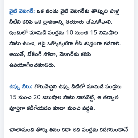
వైట్ వెనిగర్:
ఒక వంతు వైట్ వెనిగర్‌కు తొమ్మిది పాళ్ల
నీటిని కలిపి ఒక ద్రావణాన్ని తయారు చేసుకోవాలి.
ఇందులో మామిడి పండ్లను 10 నుంచి 15 నిమిషాల
పాటు ఉంచి, ఆపై ఒక్కొక్కటిగా తీసి శుభ్రంగా కడగాలి.
అయితే, బేకింగ్ సోడా, వెనిగర్‌ను కలిపి
ఉపయోగించకూడదు.
ఉప్పు నీరు:
గోరువెచ్చని ఉప్పు నీటిలో మామిడి పండ్లను
15 నుంచి 20 నిమిషాల పాటు నానబెట్టి, ఆ తర్వాత
పూర్తిగా కడిగేయడం కూడా మంచి పద్ధతి.
చాలామంది తొక్క తినం కదా అని పండ్లను కడగకుండానే