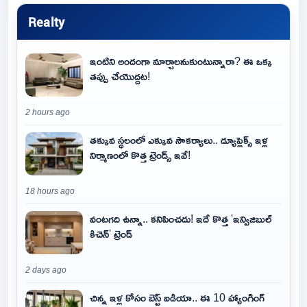
Realty
ఇంటిని అందంగా మార్చాలనుకుంటున్నారా? ఈ ఒక్క
తప్పు చేయొద్దట!
2 hours ago
తక్కువ స్థలంలో ఎక్కువ సౌకర్యాలు.. డ్యూప్లెక్స్ ఇళ్ల
నిర్మాణంలో కొత్త ట్రెండ్స్ ఇవే!
18 hours ago
వంటగది ఉన్నా.. కనిపించదు! ఇదే కొత్త 'ఇన్విజిబుల్
కిచెన్' ట్రెండ్
2 days ago
చిన్న ఇళ్ల కోసం బెస్ట్ ఐడియా.. ఈ 10 హ్యాంగింగ్