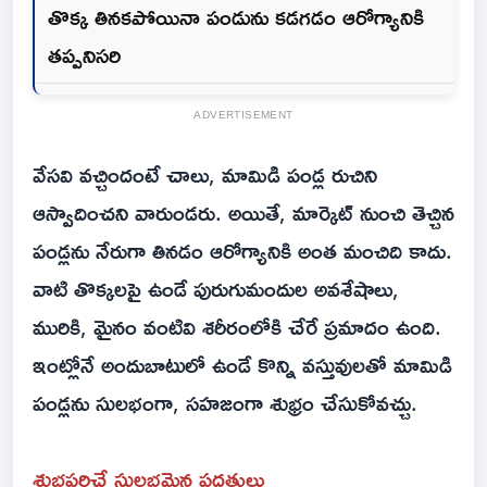
తొక్క తినకపోయినా పండును కడగడం ఆరోగ్యానికి
తప్పనిసరి
ADVERTISEMENT
వేసవి వచ్చిందంటే చాలు, మామిడి పండ్ల రుచిని
ఆస్వాదించని వారుండరు. అయితే, మార్కెట్ నుంచి తెచ్చిన
పండ్లను నేరుగా తినడం ఆరోగ్యానికి అంత మంచిది కాదు.
వాటి తొక్కలపై ఉండే పురుగుమందుల అవశేషాలు,
మురికి, మైనం వంటివి శరీరంలోకి చేరే ప్రమాదం ఉంది.
ఇంట్లోనే అందుబాటులో ఉండే కొన్ని వస్తువులతో మామిడి
పండ్లను సులభంగా, సహజంగా శుభ్రం చేసుకోవచ్చు.
శుభ్రపరిచే సులభమైన పద్ధతులు