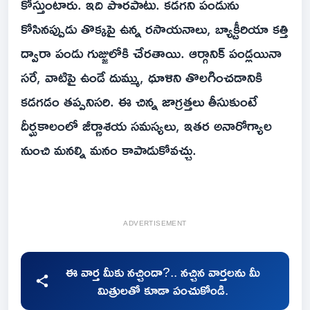
కోస్తుంటారు. ఇది పొరపాటు. కడగని పండును
కోసినప్పుడు తొక్కపై ఉన్న రసాయనాలు, బ్యాక్టీరియా కత్తి
ద్వారా పండు గుజ్జులోకి చేరతాయి. ఆర్గానిక్ పండ్లయినా
సరే, వాటిపై ఉండే దుమ్ము, ధూళిని తొలగించడానికి
కడగడం తప్పనిసరి. ఈ చిన్న జాగ్రత్తలు తీసుకుంటే
దీర్ఘకాలంలో జీర్ణాశయ సమస్యలు, ఇతర అనారోగ్యాల
నుంచి మనల్ని మనం కాపాడుకోవచ్చు.
ADVERTISEMENT
ఈ వార్త మీకు నచ్చిందా?.. నచ్చిన వార్తలను మీ
మిత్రులతో కూడా పంచుకోండి.