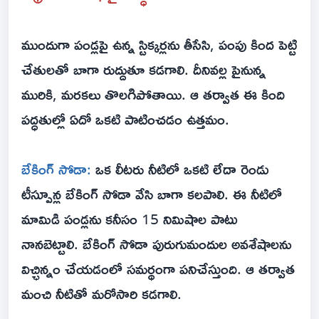
ముందుగా పండ్లపై ఉన్న స్టిక్కర్లను తీసేసి, పంపు కింద పెట్టి
చేతులతో బాగా రుద్దుతూ కడగాలి. దీనివల్ల పైనున్న
మురికి, మరకలు తొలగిపోతాయి. ఆ తర్వాత ఈ కింది
పద్ధతుల్లో ఏదో ఒకటి పాటించడం ఉత్తమం.
బేకింగ్ సోడా:
ఒక లీటరు నీటిలో ఒకటి లేదా రెండు
టీస్పూన్ల బేకింగ్ సోడా వేసి బాగా కలపాలి. ఈ నీటిలో
మామిడి పండ్లను కనీసం 15 నిమిషాల పాటు
నానబెట్టాలి. బేకింగ్ సోడా పురుగుమందుల అవశేషాలను
విచ్ఛిన్నం చేయడంలో సమర్థంగా పనిచేస్తుంది. ఆ తర్వాత
మంచి నీటితో మరోసారి కడగాలి.