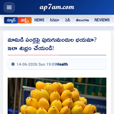
న్యూస్
షార్ట్స్
NEWS
సినిమా
ఏపీ
తెలంగాణ
REVIEWS
మామిడి పండ్లపై పురుగుమందుల భయమా?
ఇలా శుభ్రం చేయండి!
14-06-2026 Sun 19:09
Health