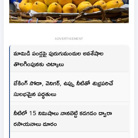
ADVERTISEMENT
మామిడి పండ్లపై పురుగుమందుల అవశేషాల
తొలగింపునకు చిట్కాలు
బేకింగ్ సోడా, వెనిగర్, ఉప్పు నీటితో శుభ్రపరిచే
సులభమైన పద్ధతులు
నీటిలో 15 నిమిషాలు నానబెట్టి కడగడం ద్వారా
రసాయనాలు దూరం