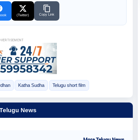
Copy Link
book
(Twitter)
DVERTISEMENT
rdhan
Katha Sudha
Telugu short film
 Telugu News
..More Telugu News