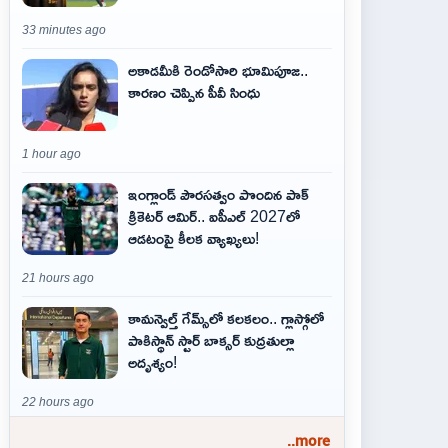
33 minutes ago
అకాడమీకి రెండోసారి భూమిపూజ..
కారణం చెప్పిన పీవీ సింధు
1 hour ago
ఇంగ్లాండ్ పౌరసత్వం పొందిన పాక్
క్రికెటర్ ఆమిర్.. ఐపీఎల్ 2027లో
ఆడటంపై కీలక వ్యాఖ్యలు!
21 hours ago
కామన్వెల్త్ గేమ్స్‌లో కలకలం.. గ్లాస్గోలో
పాకిస్థాన్ స్టార్ బాక్సర్ కుద్రతుల్లా
అదృశ్యం!
22 hours ago
..more