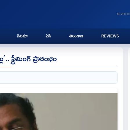
ADVERT
సినిమా
ఏపీ
తెలంగాణ
REVIEWS
.. స్ట్రీమింగ్ ప్రారంభం