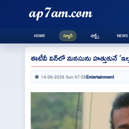
HOME
న్యూస్
షార్ట్స్
NEWS
ఈటీవీ విన్‌లో మనసును హత్తుకునే ‘ఇల్లు’
14-06-2026 Sun 07:58
Entertainment