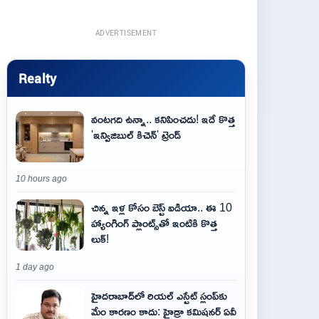
ADVERTISEMENT
Realty
వంటగది ఉన్నా.. కనిపించదు! ఇదే కొత్త
'ఇన్విజిబుల్ కిచెన్' ట్రెండ్
10 hours ago
చిన్న ఇళ్ల కోసం బెస్ట్ ఐడియా.. ఈ 10
హ్యాంగింగ్ ప్లాంట్స్‌తో ఇంటికి కొత్త
లుక్!
1 day ago
హైదరాబాద్‌లో రియల్ ఎస్టేట్ స్లంప్‌కు
మేం కారణం కాదు: హైడ్రా కమిషనర్ ఏవీ