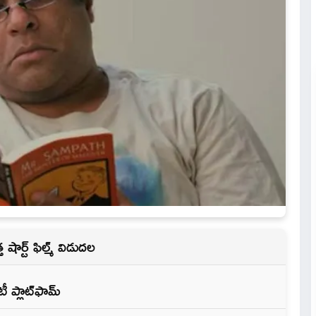
 షార్ట్ ఫిల్మ్ విడుదల
ీ ప్లాట్‌ఫామ్