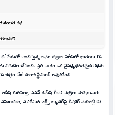
ిన రచయిత కథ
్రయూనిట్
సుధ’ పేరుతో అందిస్తున్న లఘు చిత్రాల సిరీస్‌లో భాగంగా ఈ
లింను విడుదల చేసింది. ప్రతి వారం ఒక వైవిధ్యభరితమైన కథను
చిత్రం నేటి నుంచి స్ట్రీమింగ్ అవుతోంది.
అనీష్ కురివిల్లా, పవన్ రమేష్ కీలక పాత్రలు పోషించారు.
వహించగా, మనోహరి ఆర్ట్స్ బ్యానర్‌పై కిషోర్ మరిశెట్టి ఈ