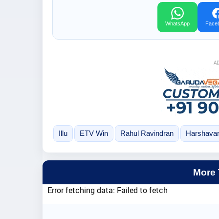
WhatsApp
Face
A
Illu
ETV Win
Rahul Ravindran
Harshava
More
Error fetching data: Failed to fetch