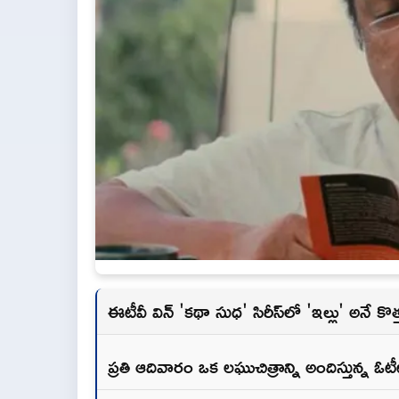
ఈటీవీ విన్ 'కథా సుధ' సిరీస్‌లో 'ఇల్లు' అనే కొత్త
ప్రతి ఆదివారం ఒక లఘుచిత్రాన్ని అందిస్తున్న ఓటీట