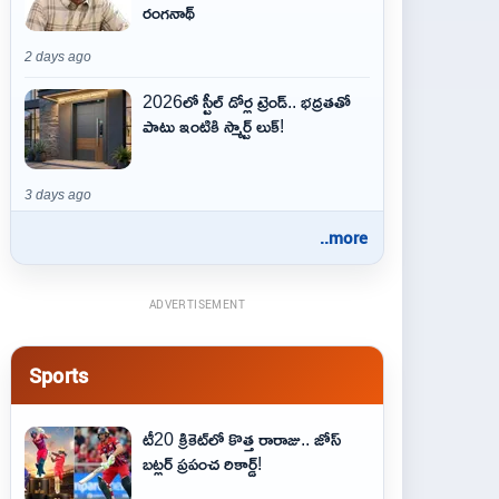
రంగనాథ్
2 days ago
2026లో స్టీల్ డోర్ల ట్రెండ్.. భద్రతతో
పాటు ఇంటికి స్మార్ట్ లుక్!
3 days ago
..more
ADVERTISEMENT
Sports
టీ20 క్రికెట్‌లో కొత్త రారాజు.. జోస్
బట్లర్ ప్ర‌పంచ రికార్డ్‌!