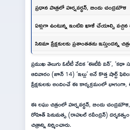
ప్రధాన పాత్రలో హర్షవర్ధన్, బిందు చంద్రమౌళి
ఏళ్లుగా ఉంటున్న ఇంటిని ఖాళీ చేయాల్సి వచ్చ
సినిమా ప్రేక్షకులకు ప్రశాంతతను ఇస్తుందన్న చిత
ప్రముఖ తెలుగు ఓటీటీ వేదిక ‘ఈటీవీ విన్’, ‘కథా 
ఆదివారం (జూన్ 14) ‘ఇల్లు’ అనే కొత్త షార్ట్ ఫి
ప్రేక్షకులకు అందించే ఈ కార్యక్రమంలో భాగంగా, ఈ 
ఈ లఘు చిత్రంలో హర్షవర్ధన్, బిందు చంద్రమౌళి, 
రోహిత్ పెనుమత్స (రాహుల్ రవీంద్రన్) దర్శకత్వం 
చిత్రాన్ని నిర్మించారు.