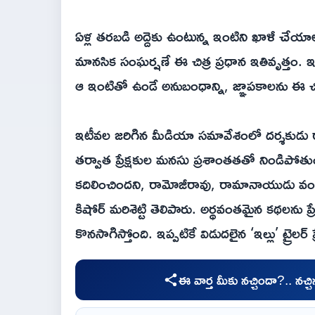
ఏళ్ల తరబడి అద్దెకు ఉంటున్న ఇంటిని ఖాళీ చే
మానసిక సంఘర్షణే ఈ చిత్ర ప్రధాన ఇతివృత్తం. ఇ
ఆ ఇంటితో ఉండే అనుబంధాన్ని, జ్ఞాపకాలను ఈ చిత
ఇటీవల జరిగిన మీడియా సమావేశంలో దర్శకుడు ర
తర్వాత ప్రేక్షకుల మనసు ప్రశాంతతతో నిండిపో
కదిలించిందని, రామోజీరావు, రామానాయుడు వంటి 
కిషోర్ మరిశెట్టి తెలిపారు. అర్థవంతమైన కథలను ప్
కొనసాగిస్తోంది. ఇప్పటికే విడుదలైన ‘ఇల్లు
ఈ వార్త మీకు నచ్చిందా?.. నచ్