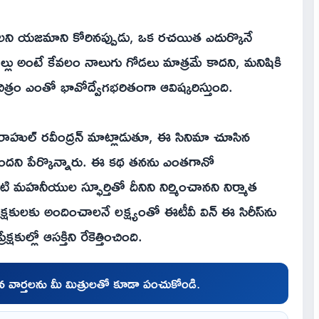
యాలని యజమాని కోరినప్పుడు, ఒక రచయిత ఎదుర్కొనే
ల్లు అంటే కేవలం నాలుగు గోడలు మాత్రమే కాదని, మనిషికి
్రం ఎంతో భావోద్వేగభరితంగా ఆవిష్కరిస్తుంది.
ాహుల్ రవీంద్రన్ మాట్లాడుతూ, ఈ సినిమా చూసిన
తుందని పేర్కొన్నారు. ఈ కథ తనను ఎంతగానో
మహనీయుల స్ఫూర్తితో దీనిని నిర్మించానని నిర్మాత
రేక్షకులకు అందించాలనే లక్ష్యంతో ఈటీవీ విన్ ఈ సిరీస్‌ను
’ ట్రైలర్ ప్రేక్షకుల్లో ఆసక్తిని రేకెత్తించింది.
చిన వార్తలను మీ మిత్రులతో కూడా పంచుకోండి.