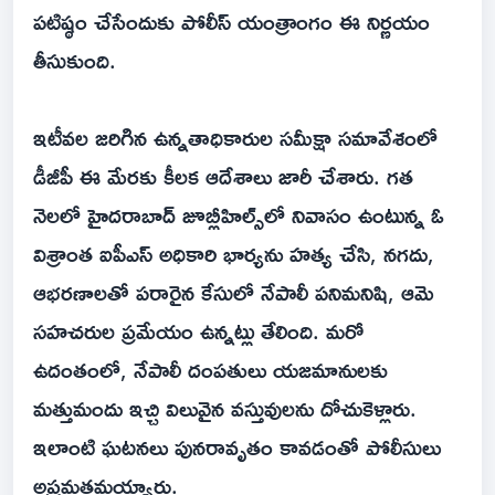
పటిష్ఠం చేసేందుకు పోలీస్ యంత్రాంగం ఈ నిర్ణయం
తీసుకుంది.
ఇటీవల జరిగిన ఉన్నతాధికారుల సమీక్షా సమావేశంలో
డీజీపీ ఈ మేరకు కీలక ఆదేశాలు జారీ చేశారు. గత
నెలలో హైదరాబాద్‌ జూబ్లీహిల్స్‌లో నివాసం ఉంటున్న ఓ
విశ్రాంత ఐపీఎస్ అధికారి భార్యను హత్య చేసి, నగదు,
ఆభరణాలతో పరారైన కేసులో నేపాలీ పనిమనిషి, ఆమె
సహచరుల ప్రమేయం ఉన్నట్లు తేలింది. మరో
ఉదంతంలో, నేపాలీ దంపతులు యజమానులకు
మత్తుమందు ఇచ్చి విలువైన వస్తువులను దోచుకెళ్లారు.
ఇలాంటి ఘటనలు పునరావృతం కావడంతో పోలీసులు
అప్రమత్తమయ్యారు.