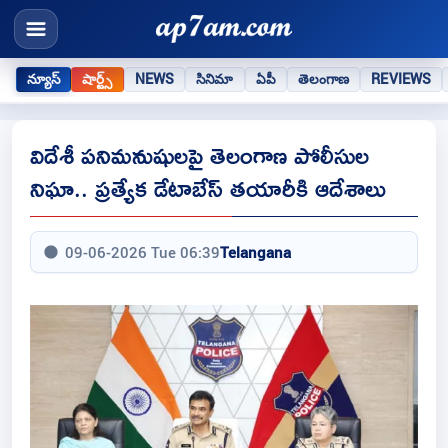
న్యూస్
షార్ట్స్
NEWS
సినిమా
ఏపీ
తెలంగాణ
REVIEWS
విదేశీ పనిమనుషులపై తెలంగాణ పోలీసుల
నిఘా.. ప్రత్యేక డేటాబేస్ తయారీకి ఆదేశాలు
09-06-2026 Tue 06:39
Telangana