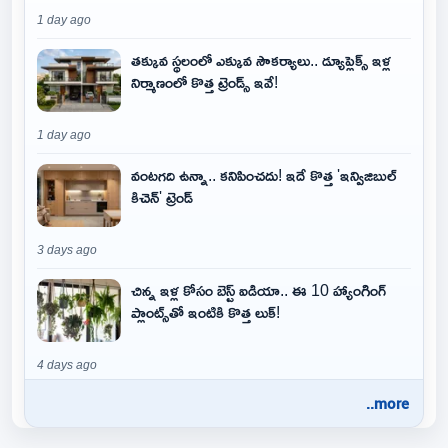
1 day ago
తక్కువ స్థలంలో ఎక్కువ సౌకర్యాలు.. డ్యూప్లెక్స్ ఇళ్ల
నిర్మాణంలో కొత్త ట్రెండ్స్ ఇవే!
1 day ago
వంటగది ఉన్నా.. కనిపించదు! ఇదే కొత్త 'ఇన్విజిబుల్
కిచెన్' ట్రెండ్
3 days ago
చిన్న ఇళ్ల కోసం బెస్ట్ ఐడియా.. ఈ 10 హ్యాంగింగ్
ప్లాంట్స్‌తో ఇంటికి కొత్త లుక్!
4 days ago
..more