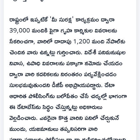
రాష్ట్రంలో ఇప్పటికే 'మీ సురక్ష' కార్యక్రమం ద్వారా
39,000 మందికి పైగా గృహ కార్మికుల వివరాలను
సేకరించగా, వారిలో దాదాపు 1,200 మంది నేపాల్‌కు
చెందిన వారు ఉన్నట్లు గుర్తించారు. విదేశీ పనిమనుషుల
నివాస, ఉపాధి వివరాలను పక్కాగా నమోదు చేయడం
ద్వారా వారి కదలికలను నిరంతరం పర్యవేక్షించడం
సులభమవుతుందని డీజీపీ అభిప్రాయపడ్డారు. డేటా
ఆధారిత పోలీసింగ్‌ను బలోపేతం చేసే చర్యల్లో భాగంగా
ఈ డేటాబేస్‌ను సిద్ధం చేస్తున్నట్లు అధికారులు
వెల్లడించారు. ఎవరైనా కొత్త వారిని పనిలో చేర్చుకునే
ముందు, యజమానులు తప్పనిసరిగా వారి
పూర్వాపరాలను పోలీసుల ద్వారా ధ్రువీకరించుకోవాలని