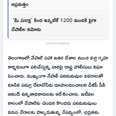
అప్రమత్తం
‘మీ సురక్ష’ కింద ఇప్పటికే 1200 మందికి పైగా
నేపాలీల నమోదు
ADVERTISEMENT
తెలంగాణలో నేపాల్ సహా ఇతర దేశాల నుంచి వచ్చి గృహ
కార్మికులుగా పనిచేస్తున్న వారిపై రాష్ట్ర పోలీసులు నిఘా
పెంచారు. ముఖ్యంగా నేపాలీ పనిమనుషుల వివరాలతో
కూడిన సమగ్ర డేటాబేస్‌ను రూపొందించాలని డీజీపీ సీవీ
ఆనంద్ ఉన్నతాధికారులను ఆదేశించారు. ఇటీవల
కాలంలో నేపాల్‌కు చెందిన కొందరు పనిమనుషులు
వరుస నేరాలకు పాల్పడుతున్న నేపథ్యంలో, భద్రతను