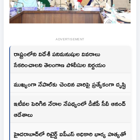
ADVERTISEMENT
రాష్ట్రంలోని విదేశీ పనిమనుషుల వివరాలు
సేకరించాలని తెలంగాణ పోలీసుల నిర్ణయం
ముఖ్యంగా నేపాల్‌కు చెందిన వారిపై ప్రత్యేకంగా దృష్టి
ఇటీవల పెరిగిన నేరాల నేపథ్యంలో డీజీపీ సీవీ ఆనంద్
ఆదేశాలు
హైదరాబాద్‌లో రిటైర్డ్ ఐపీఎస్ అధికారి భార్య హత్యతో