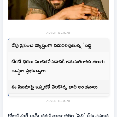
ADVERTISEMENT
రేపు ప్రపంచ వ్యాప్తంగా విడుదలవుతున్న 'పెద్ది'
టికెట్ ధరలు పెంచుకోవడానికి అనుమతించిన తెలుగు
రాష్ట్రాల ప్రభుత్వాలు
ఈ సినిమాపై ఇప్పటికే నెలకొన్న భారీ అంచనాలు
ADVERTISEMENT
గ్లోబల్ స్టార్ రామ్ చరణ్ తాజా చిత్రం 'పెద్ది' రేపు ప్రపంచ