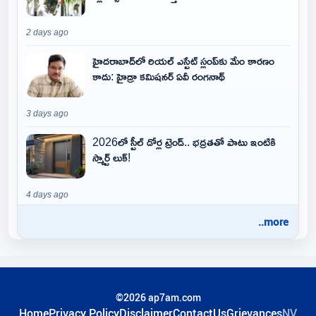
2 days ago
హైదరాబాద్‌లో రియల్ ఎస్టేట్ స్లంప్‌కు మేం కారణం
కాదు: హైడ్రా కమిషనర్ ఏవీ రంగనాథ్
3 days ago
2026లో స్టీల్ డోర్ల ట్రెండ్.. భద్రతతో పాటు ఇంటికి
స్మార్ట్ లుక్!
4 days ago
..more
©2026 ap7am.com
Home
Privacy Policy
Disclaimer
ContactUs
Grievances
NV