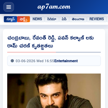
న్యూస్
షార్ట్స్
NEWS
సినిమా
ఏపీ
తెలంగాణ
REVIEWS
చంద్రబాబు, రేవంత్ రెడ్డి, పవన్ కల్యాణ్ లకు
రామ్ చరణ్ కృతజ్ఞతలు
03-06-2026 Wed 16:55
Entertainment