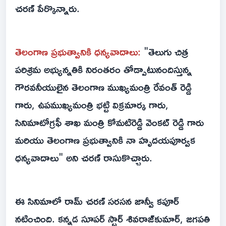
చరణ్ పేర్కొన్నారు.
తెలంగాణ ప్రభుత్వానికి ధన్యవాదాలు:
"తెలుగు చిత్ర
పరిశ్రమ అభ్యున్నతికి నిరంతరం తోడ్పాటునందిస్తున్న
గౌరవనీయులైన తెలంగాణ ముఖ్యమంత్రి రేవంత్ రెడ్డి
గారు, ఉపముఖ్యమంత్రి భట్టి విక్రమార్క గారు,
సినిమాటోగ్రఫీ శాఖ మంత్రి కోమటిరెడ్డి వెంకట్ రెడ్డి గారు
మరియు తెలంగాణ ప్రభుత్వానికి నా హృదయపూర్వక
ధన్యవాదాలు" అని చరణ్ రాసుకొచ్చారు.
ఈ సినిమాలో రామ్ చరణ్ సరసన జాన్వీ కపూర్
నటించింది. కన్నడ సూపర్ స్టార్ శివరాజ్‌కుమార్, జగపతి