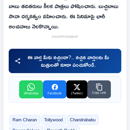
బాబు తదితరులు కీలక పాత్రలు పోషించారు. బుచ్చిబాబు
సానా దర్శకత్వం వహించారు. ఈ సినిమాపై భారీ
అంచనాలు నెలకొన్నాయి.
ADVERTISEMENT
ఈ వార్త మీకు నచ్చిందా?.. నచ్చిన వార్తలను మీ
మిత్రులతో కూడా పంచుకోండి.
Copy Link
WhatsApp
Facebook
(Twitter)
Ram Charan
Tollywood
Chandrababu