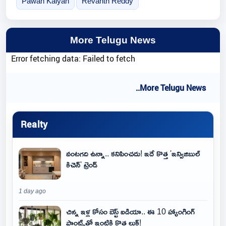
Pawan Kalyan
Revanth Reddy
More Telugu News
Error fetching data: Failed to fetch
..More Telugu News
Realty
వంటగది ఉన్నా.. కనిపించదు! ఇదే కొత్త 'ఇన్విజిబుల్
కిచెన్' ట్రెండ్
1 day ago
చిన్న ఇళ్ల కోసం బెస్ట్ ఐడియా.. ఈ 10 హ్యాంగింగ్
ప్లాంట్స్‌తో ఇంటికి కొత్త లుక్!