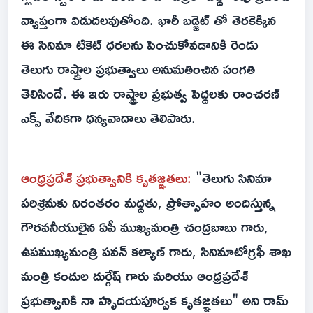
వ్యాప్తంగా విడుదలవుతోంది. భారీ బడ్జెట్ తో తెరకెక్కిన
ఈ సినిమా టికెట్ ధరలను పెంచుకోవడానికి రెండు
తెలుగు రాష్ట్రాల ప్రభుత్వాలు అనుమతించిన సంగతి
తెలిసిందే. ఈ ఇరు రాష్ట్రాల ప్రభుత్వ పెద్దలకు రాంచరణ్
ఎక్స్ వేదికగా ధన్యవాదాలు తెలిపారు.
ఆంధ్రప్రదేశ్ ప్రభుత్వానికి కృతజ్ఞతలు:
"తెలుగు సినిమా
పరిశ్రమకు నిరంతరం మద్దతు, ప్రోత్సాహం అందిస్తున్న
గౌరవనీయులైన ఏపీ ముఖ్యమంత్రి చంద్రబాబు గారు,
ఉపముఖ్యమంత్రి పవన్ కల్యాణ్ గారు, సినిమాటోగ్రఫీ శాఖ
మంత్రి కందుల దుర్గేష్ గారు మరియు ఆంధ్రప్రదేశ్
ప్రభుత్వానికి నా హృదయపూర్వక కృతజ్ఞతలు" అని రామ్