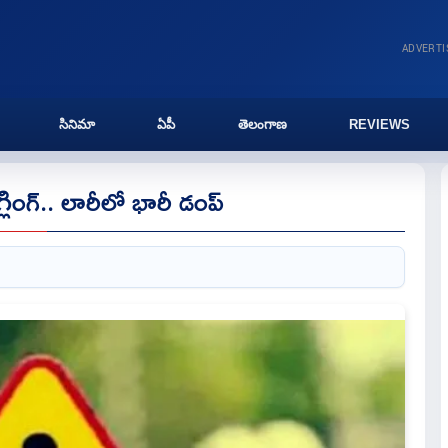
ADVERT
సినిమా
ఏపీ
తెలంగాణ
REVIEWS
ింగ్.. లారీలో భారీ డంప్