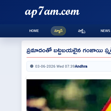
HOME
న్యూస్
షార్ట్స్
NEWS
ప్రమాదంతో బట్టబయలైన గంజాయి స్మగ్ల
03-06-2026 Wed 07:39
Andhra