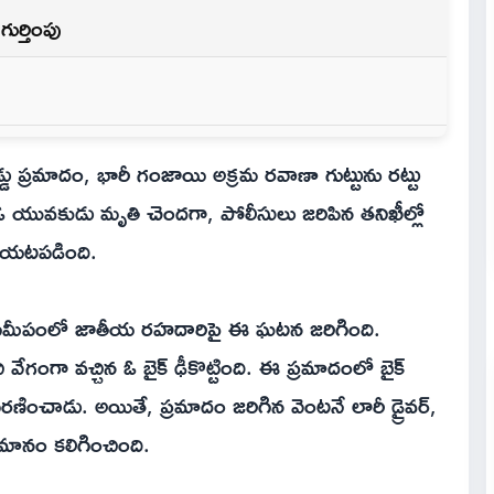
ుర్తింపు
డు ప్రమాదం, భారీ గంజాయి అక్రమ రవాణా గుట్టును రట్టు
ో ఓ యువకుడు మృతి చెందగా, పోలీసులు జరిపిన తనిఖీల్లో
బయటపడింది.
పిటల్ సమీపంలో జాతీయ రహదారిపై ఈ ఘటన జరిగింది.
వేగంగా వచ్చిన ఓ బైక్ ఢీకొట్టింది. ఈ ప్రమాదంలో బైక్
 మరణించాడు. అయితే, ప్రమాదం జరిగిన వెంటనే లారీ డ్రైవర్,
ుమానం కలిగించింది.