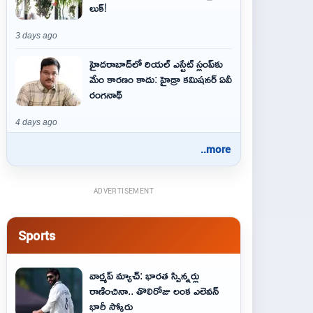
లుక్!
3 days ago
హైదరాబాద్‌లో రియల్ ఎస్టేట్ స్లంప్‌కు
మేం కారణం కాదు: హైడ్రా కమిషనర్ ఏవీ
రంగనాథ్
4 days ago
..more
ADVERTISEMENT
Sports
వార్మప్ మ్యాచ్: భారత స్పిన్నర్లు
రాణించినా.. తొలిరోజు లంక ఎలెవన్
భారీ స్కోరు