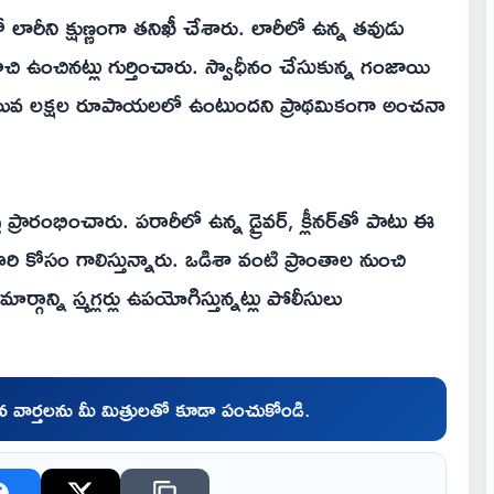
రీని క్షుణ్ణంగా తనిఖీ చేశారు. లారీలో ఉన్న తవుడు
ాచి ఉంచినట్లు గుర్తించారు. స్వాధీనం చేసుకున్న గంజాయి
విలువ లక్షల రూపాయలలో ఉంటుందని ప్రాథమికంగా అంచనా
రారంభించారు. పరారీలో ఉన్న డ్రైవర్, క్లీనర్‌తో పాటు ఈ
న వారి కోసం గాలిస్తున్నారు. ఒడిశా వంటి ప్రాంతాల నుంచి
గాన్ని స్మగ్లర్లు ఉపయోగిస్తున్నట్లు పోలీసులు
చిన వార్తలను మీ మిత్రులతో కూడా పంచుకోండి.