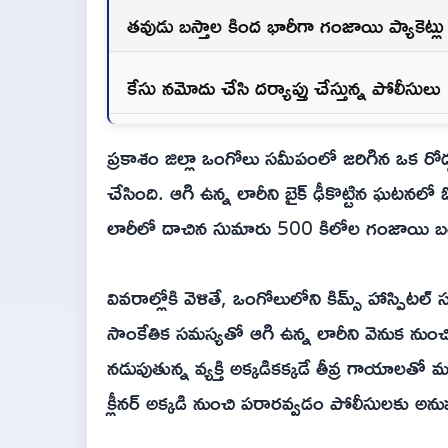
తవుడు బస్తాల కింద భారీగా గంజాయి ప్యాకెట్లు గ
కేసు నమోదు చేసి దర్యాప్తు చేస్తున్న పోలీసులు
ప్రకాశం జిల్లా ఒంగోలు సమీపంలో జరిగిన ఒక రోడ్
చేసింది. ఆగి ఉన్న లారీని బైక్ ఢీకొట్టిన ఘటనల
లారీలో దాచిన సుమారు 500 కిలోల గంజాయి 
వివరాల్లోకి వెళితే, ఒంగోలులోని కిమ్స్ హాస్
సాంకేతిక సమస్యతో ఆగి ఉన్న లారీని వెనుక నుంచి 
నడుపుతున్న వ్యక్తి అక్కడికక్కడే తీవ్ర గాయాలతో
క్లీనర్ అక్కడి నుంచి పరారవ్వడం పోలీసులకు అన