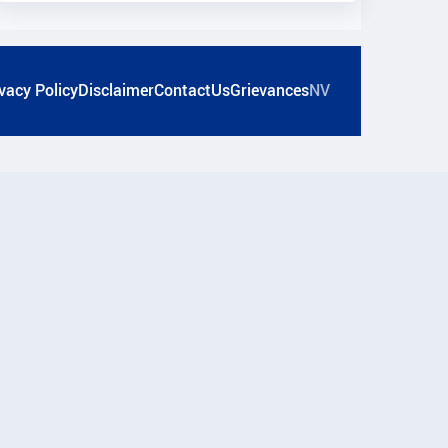
vacy Policy
Disclaimer
ContactUs
Grievances
NV