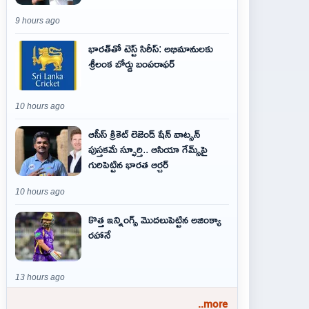
9 hours ago
భారత్‌తో టెస్ట్ సిరీస్: అభిమానులకు
శ్రీలంక బోర్డు బంపరాఫర్
10 hours ago
ఆసీస్ క్రికెట్ లెజెండ్ షేన్ వాట్సన్
పుస్తకమే స్ఫూర్తి.. ఆసియా గేమ్స్‌పై
గురిపెట్టిన భారత ఆర్చర్
10 hours ago
కొత్త ఇన్నింగ్స్ మొదలుపెట్టిన అజింక్యా
రహానే
13 hours ago
..more