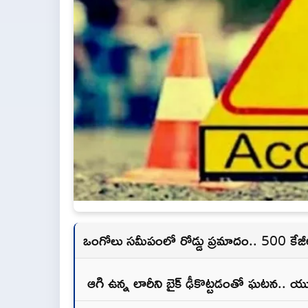
ఒంగోలు సమీపంలో రోడ్డు ప్రమాదం.. 500 కేజ
ఆగి ఉన్న లారీని బైక్ ఢీకొట్టడంతో ఘటన.. 