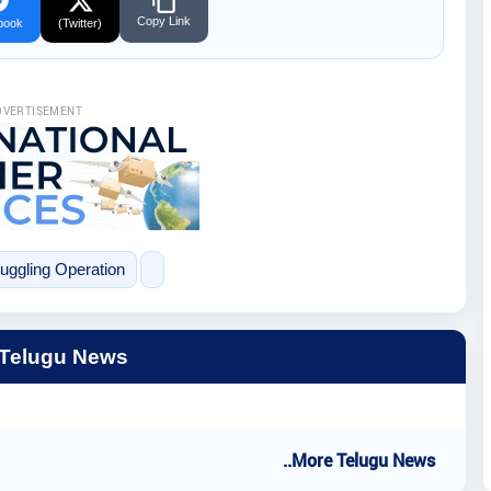
Copy Link
book
(Twitter)
DVERTISEMENT
ggling Operation
 Telugu News
..More Telugu News