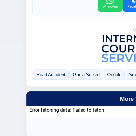
WhatsApp
Face
A
Road Accident
Ganja Seized
Ongole
Smu
More
Error fetching data: Failed to fetch