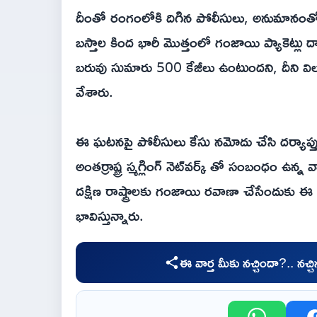
దీంతో రంగంలోకి దిగిన పోలీసులు, అనుమానంతో లా
బస్తాల కింద భారీ మొత్తంలో గంజాయి ప్యాకెట్లు ద
బరువు సుమారు 500 కేజీలు ఉంటుందని, దీని 
వేశారు.
ఈ ఘటనపై పోలీసులు కేసు నమోదు చేసి దర్యాప్తు ప్
అంతర్రాష్ట్ర స్మగ్లింగ్ నెట్‌వర్క్‌ తో సంబంధం ఉన్
దక్షిణ రాష్ట్రాలకు గంజాయి రవాణా చేసేందుకు ఈ మార్
భావిస్తున్నారు.
ఈ వార్త మీకు నచ్చిందా?.. నచ్