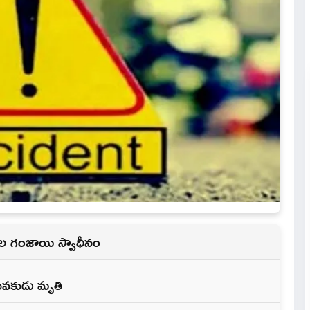
ీల గంజాయి స్వాధీనం
యువకుడు మృతి