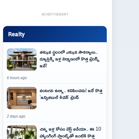
ADVERTISEMENT
Realty
తక్కువ స్థలంలో ఎక్కువ సౌకర్యాలు..
డ్యూప్లెక్స్ ఇళ్ల నిర్మాణంలో కొత్త ట్రెండ్స్
ఇవే!
6 hours ago
వంటగది ఉన్నా.. కనిపించదు! ఇదే కొత్త
'ఇన్విజిబుల్ కిచెన్' ట్రెండ్
2 days ago
చిన్న ఇళ్ల కోసం బెస్ట్ ఐడియా.. ఈ 10
హ్యాంగింగ్ ప్లాంట్స్‌తో ఇంటికి కొత్త