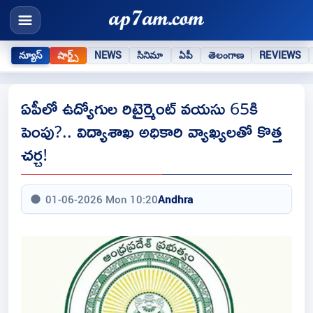
న్యూస్
షార్ట్స్
NEWS
సినిమా
ఏపీ
తెలంగాణ
REVIEWS
ఏపీలో ఉద్యోగుల రిటైర్మెంట్ వయసు 65కి
పెంపు?.. విద్యాశాఖ అధికారి వ్యాఖ్యలతో కొత్త
చర్చ!
01-06-2026 Mon 10:20
Andhra