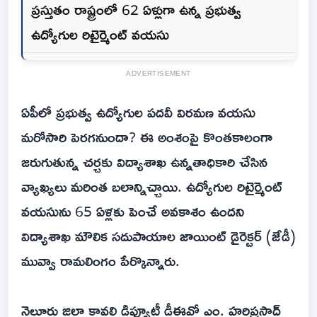
ప్రస్తుతం రాష్ట్రంలో 62 ఏళ్లుగా ఉన్న‌ ప్రభుత్వ
ఉద్యోగుల రిటైర్మెంట్ వయసు
ADVERTISEMENT
ఏపీలో ప్రభుత్వ ఉద్యోగుల పదవీ విరమణ వయసు
మరోసారి పెరగనుందా? ఈ అంశంపై కొంతకాలంగా
జరుగుతున్న చర్చకు విద్యాశాఖ ఉన్నతాధికారి చేసిన
వ్యాఖ్యలు మరింత బలాన్నిచ్చాయి. ఉద్యోగుల రిటైర్మెంట్
వయసును 65 ఏళ్లకు పెంచే అవకాశం ఉందని
విద్యాశాఖ మౌలిక సదుపాయాల జాయింట్ డైరెక్టర్ (జేడీ)
మువ్వా రామలింగం పేర్కొన్నారు.
నెల్లూరు జిల్లా కావలి డిప్యూటీ డీఈవో ఎం. హరిప్రసాద్