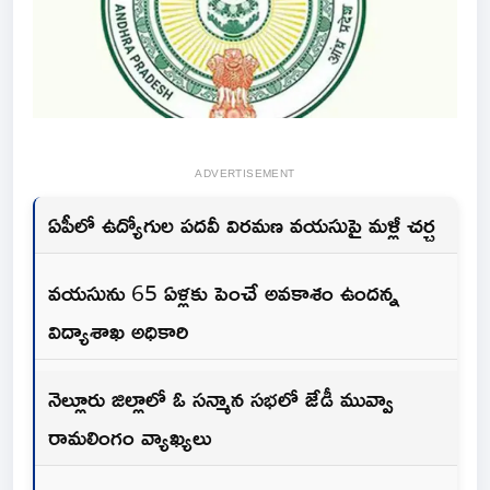
ADVERTISEMENT
ఏపీలో ఉద్యోగుల పదవీ విరమణ వయసుపై మళ్లీ చర్చ
వయసును 65 ఏళ్లకు పెంచే అవకాశం ఉందన్న
విద్యాశాఖ అధికారి
నెల్లూరు జిల్లాలో ఓ సన్మాన సభలో జేడీ మువ్వా
రామలింగం వ్యాఖ్యలు