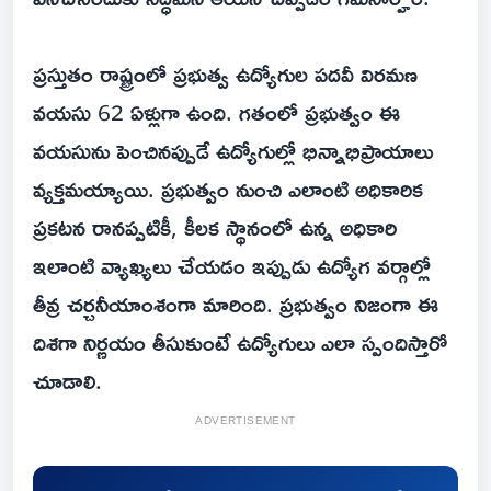
ప్రస్తుతం రాష్ట్రంలో ప్రభుత్వ ఉద్యోగుల పదవీ విరమణ
వయసు 62 ఏళ్లుగా ఉంది. గతంలో ప్రభుత్వం ఈ
వయసును పెంచినప్పుడే ఉద్యోగుల్లో భిన్నాభిప్రాయాలు
వ్యక్తమయ్యాయి. ప్రభుత్వం నుంచి ఎలాంటి అధికారిక
ప్రకటన రానప్పటికీ, కీలక స్థానంలో ఉన్న అధికారి
ఇలాంటి వ్యాఖ్యలు చేయడం ఇప్పుడు ఉద్యోగ వర్గాల్లో
తీవ్ర చర్చనీయాంశంగా మారింది. ప్రభుత్వం నిజంగా ఈ
దిశగా నిర్ణయం తీసుకుంటే ఉద్యోగులు ఎలా స్పందిస్తారో
చూడాలి.
ADVERTISEMENT