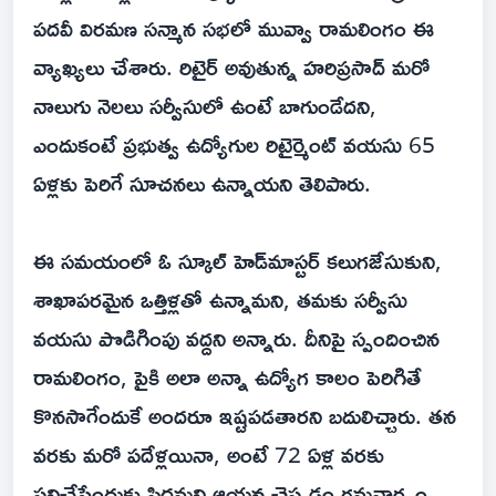
పదవీ విరమణ సన్మాన సభలో మువ్వా రామలింగం ఈ
వ్యాఖ్యలు చేశారు. రిటైర్ అవుతున్న హరిప్రసాద్ మరో
నాలుగు నెలలు సర్వీసులో ఉంటే బాగుండేదని,
ఎందుకంటే ప్రభుత్వ ఉద్యోగుల రిటైర్మెంట్ వయసు 65
ఏళ్లకు పెరిగే సూచనలు ఉన్నాయని తెలిపారు.
ఈ సమయంలో ఓ స్కూల్ హెడ్‌మాస్టర్ కలుగజేసుకుని,
శాఖాపరమైన ఒత్తిళ్లతో ఉన్నామని, తమకు సర్వీసు
వయసు పొడిగింపు వద్దని అన్నారు. దీనిపై స్పందించిన
రామలింగం, పైకి అలా అన్నా ఉద్యోగ కాలం పెరిగితే
కొనసాగేందుకే అందరూ ఇష్టపడతారని బదులిచ్చారు. తన
వరకు మరో పదేళ్లయినా, అంటే 72 ఏళ్ల వరకు
పనిచేసేందుకు సిద్ధమని ఆయన చెప్పడం గమనార్హం.