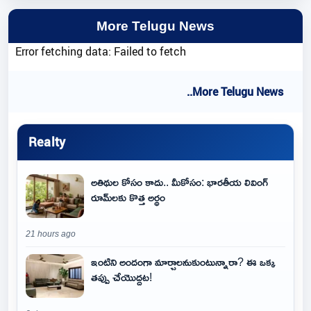
More Telugu News
Error fetching data: Failed to fetch
..More Telugu News
Realty
అతిథుల కోసం కాదు.. మీకోసం: భారతీయ లివింగ్
రూమ్‌లకు కొత్త అర్థం
21 hours ago
ఇంటిని అందంగా మార్చాలనుకుంటున్నారా? ఈ ఒక్క
తప్పు చేయొద్దట!