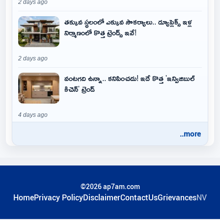
2 days ago
తక్కువ స్థలంలో ఎక్కువ సౌకర్యాలు.. డ్యూప్లెక్స్ ఇళ్ల
నిర్మాణంలో కొత్త ట్రెండ్స్ ఇవే!
2 days ago
వంటగది ఉన్నా.. కనిపించదు! ఇదే కొత్త 'ఇన్విజిబుల్
కిచెన్' ట్రెండ్
4 days ago
..more
©2026 ap7am.com
Home
Privacy Policy
Disclaimer
ContactUs
Grievances
NV