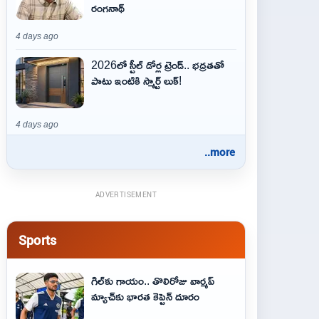
రంగనాథ్
4 days ago
2026లో స్టీల్ డోర్ల ట్రెండ్.. భద్రతతో
పాటు ఇంటికి స్మార్ట్ లుక్!
4 days ago
..more
ADVERTISEMENT
Sports
గిల్‌కు గాయం.. తొలిరోజు వార్మప్‌
మ్యాచ్‌కు భారత కెప్టెన్‌ దూరం