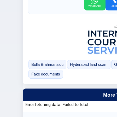
WhatsApp
Face
A
Bolla Brahmanaidu
Hyderabad land scam
G
Fake documents
More
Error fetching data: Failed to fetch