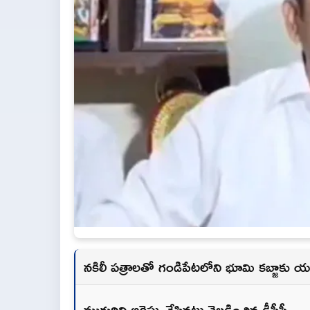
నకిలీ పత్రాలతో గండిపేటలోని భూమి కబ్జాకు య
ముగ్గురిని అరెస్టు చేసినట్లు వెల్లడించిన డీసీపీ