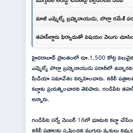
మాజీ ఎమ్మెల్యే బ్రహ్మనాయుడు, బొల్లా రమేశ్ పరార
తహసీల్దారు ఫిర్యాదుతో విషయం వెలుగు చూసింద
హైదరాబాద్ ప్రాంతంలో రూ.1,500 కోట్ల విలువైన 
ఎమ్మెల్యే బొల్లా బ్రహ్మనాయుడు పరారీలో ఉన్నారని శే
మీడియా సమావేశం నిర్వహించారు. నకిలీ పత్రాల
కబ్జాకు ప్రయత్నించారని తెలిపారు. గండిపేట త
అన్నారు.
గండిపేట సర్వే నెంబర్ 18లో భూమిని కబ్జా చేసేందుక
నకిలీ పత్రాలను సృష్టించిన ముగ్గురు వ్యక్తులు నిమ్