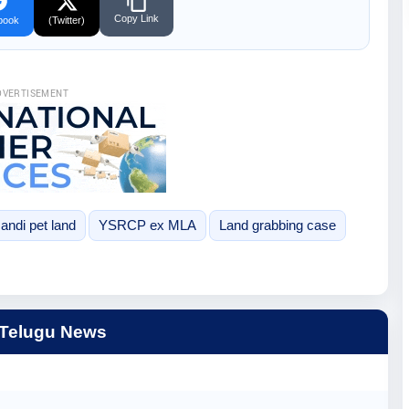
Copy Link
book
(Twitter)
DVERTISEMENT
andi pet land
YSRCP ex MLA
Land grabbing case
 Telugu News