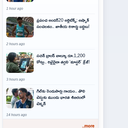
1 hour ago
ప్రపంచ అండర్20 అథ్లెటిక్స్: అష్ఫాక్
సంచలనం.. జాతీయ రికార్డు బద్దలు!
2 hours ago
సచిన్ బ్రాండ్ వాల్యూ రూ.1,200
కోట్లు.. రిటైరైనా తగ్గని ‘మాస్టర్’ క్రేజ్!
3 hours ago
గిల్‌కు రెండుసార్లు గాయం.. తొలి
టెస్టుకు ముందు భారత శిబిరంలో
టెన్షన్
14 hours ago
..more