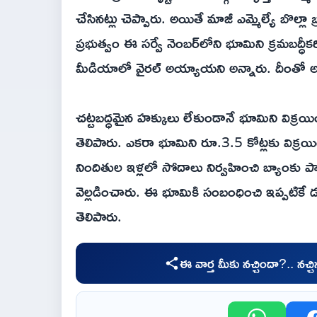
చేసినట్లు చెప్పారు. అయితే మాజీ ఎమ్మెల్యే బొల్లా 
ప్రభుత్వం ఈ సర్వే నెంబర్‌లోని భూమిని క్రమబద్ధీ
మీడియాలో వైరల్ అయ్యాయని అన్నారు. దీంతో అప్రమ
చట్టబద్ధమైన హక్కులు లేకుండానే భూమిని విక్రయించా
తెలిపారు. ఎకరా భూమిని రూ.3.5 కోట్లకు విక్రయి
నిందితుల ఇళ్లలో సోదాలు నిర్వహించి బ్యాంకు పాస్ 
వెల్లడించారు. ఈ భూమికి సంబంధించి ఇప్పటికే డబ్బ
తెలిపారు.
ఈ వార్త మీకు నచ్చిందా?.. నచ్