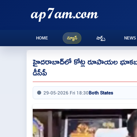
HOME
న్యూస్
షార్ట్స్
NEWS
హైదరాబాద్‌లో కోట్ల రూపాయల భూకబ్జాక
డీసీపీ
29-05-2026 Fri 18:30
Both States