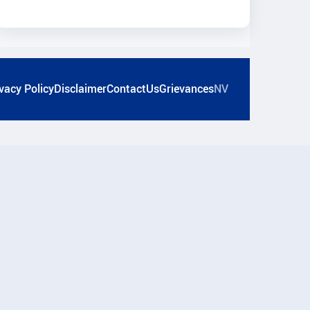
vacy Policy
Disclaimer
ContactUs
Grievances
NV