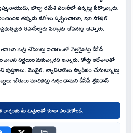
బ్రహ్మనాయుడు, బొల్లా రమేశ్ పరారీలో ఉన్నట్లు పేర్కొన్నారు.
కరించిందని తప్పుడు జీవోలు సృష్టించారని, ఇవి సోషల్
త్తమైన తహసీల్దారు ఫిర్యాదు చేసినట్లు చెప్పారు.
లని కుట్ర చేసినట్లు విచారణలో వెల్లడైనట్లు డీసీపీ
ంచాలని నిర్ణయించుకున్నారని అన్నారు. కోర్టు ఆదేశాలతో
పుస్తకాలు, మొబైల్, ల్యాప్‌టాప్‌లు స్వాధీనం చేసుకున్నట్లు
ులు చేతులు మారినట్లు గుర్తించామని డీసీపీ శ్రీనివాస్
చిన వార్తలను మీ మిత్రులతో కూడా పంచుకోండి.