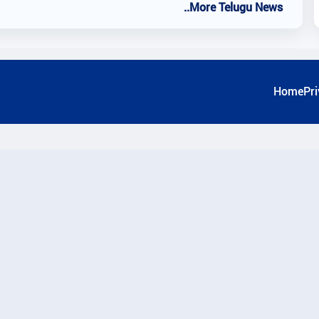
..More Telugu News
Home
Pri