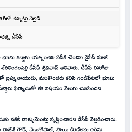
ీలో ఉన్నట్లు వెల్లడి
న్న డీసీపీ
భూమి కబ్జాకు యత్నించిన ఏపీకి చెందిన వైసీపీ మాజీ
రిలింగంపల్లి డీసీపీ శ్రీనివాస్ తెలిపారు. డీసీపీ ఈరోజు
తో బ్రహ్మనాయుడు, మరికొందరు కలిసి గండిపేటలో భూమి
హసీల్దారు ఫిర్యాదుతో ఈ విషయం వెలుగు చూసిందని
ు నకిలీ డాక్యుమెంట్లు సృష్టించారని డీసీపీ వెల్లడించారు.
మల రాజేశ్ గౌడ్, వేణుగోపాల్, సాయి కిరణ్‌లను అరెస్టు