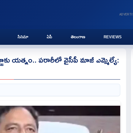
ADVERT
సినిమా
ఏపీ
తెలంగాణ
REVIEWS
ు యత్నం.. పరారీలో వైసీపీ మాజీ ఎమ్మెల్యే: