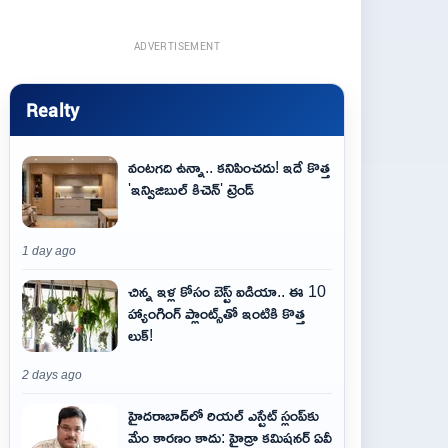
ADVERTISEMENT
Realty
వంటగది ఉన్నా.. కనిపించదు! ఇదే కొత్త
'ఇన్విజిబుల్ కిచెన్' ట్రెండ్
1 day ago
చిన్న ఇళ్ల కోసం బెస్ట్ ఐడియా.. ఈ 10
హ్యాంగింగ్ ప్లాంట్స్‌తో ఇంటికి కొత్త
లుక్!
2 days ago
హైదరాబాద్‌లో రియల్ ఎస్టేట్ స్లంప్‌కు
మేం కారణం కాదు: హైడ్రా కమిషనర్ ఏవీ