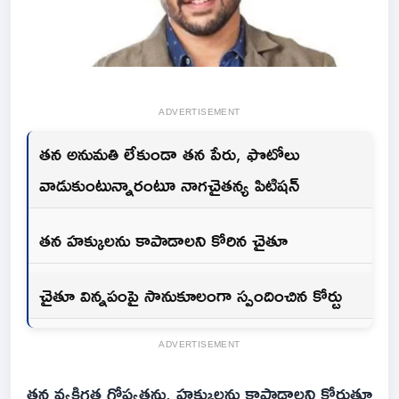
ADVERTISEMENT
తన అనుమతి లేకుండా తన పేరు, ఫొటోలు
వాడుకుంటున్నారంటూ నాగచైతన్య పిటిషన్
తన హక్కులను కాపాడాలని కోరిన చైతూ
చైతూ విన్నపంపై సానుకూలంగా స్పందించిన కోర్టు
ADVERTISEMENT
తన వ్యక్తిగత గోప్యతను, హక్కులను కాపాడాలని కోరుతూ