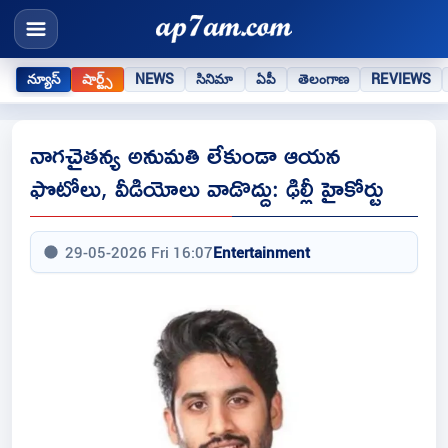
న్యూస్
షార్ట్స్
NEWS
సినిమా
ఏపీ
తెలంగాణ
REVIEWS
నాగచైతన్య అనుమతి లేకుండా ఆయన
ఫొటోలు, వీడియోలు వాడొద్దు: ఢిల్లీ హైకోర్టు
29-05-2026 Fri 16:07
Entertainment