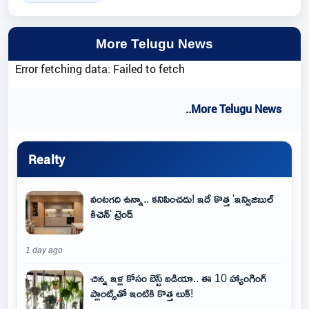
More Telugu News
Error fetching data: Failed to fetch
..More Telugu News
Realty
వంటగది ఉన్నా.. కనిపించదు! ఇదే కొత్త 'ఇన్విజిబుల్
కిచెన్' ట్రెండ్
1 day ago
చిన్న ఇళ్ల కోసం బెస్ట్ ఐడియా.. ఈ 10 హ్యాంగింగ్
ప్లాంట్స్‌తో ఇంటికి కొత్త లుక్!