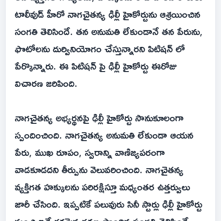
టాలీవుడ్ హీరో నాగచైతన్య ఢిల్లీ హైకోర్టును ఆశ్రయించిన
సంగతి తెలిసిందే. తన అనుమతి లేకుండానే తన పేరును,
ఫొటోలను దుర్వినియోగం చేస్తున్నారని పిటిషన్ లో
పేర్కొన్నారు. ఈ పిటిషన్ పై ఢిల్లీ హైకోర్టు ఈరోజు
విచారణ జరిపింది.
నాగచైతన్య అభ్యర్థనపై ఢిల్లీ హైకోర్టు సానుకూలంగా
స్పందించింది. నాగచైతన్య అనుమతి లేకుండా ఆయన
పేరు, ముఖ రూపం, స్వరాన్ని వాణిజ్యపరంగా
వాడకూడదని తీర్పును వెలువరించింది. నాగచైతన్య
వ్యక్తిగత హక్కులను పరిరక్షిస్తూ మధ్యంతర ఉత్తర్వులు
జారీ చేసింది. ఇప్పటికే పలువురు సినీ స్టార్లు ఢిల్లీ హైకోర్టు