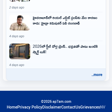
2 days ago
హైదరాబాద్‌లో రియల్ ఎస్టేట్ స్లంప్‌కు మేం కారణం
కాదు: హైడ్రా కమిషనర్ ఏవీ రంగనాథ్
4 days ago
2026లో స్టీల్ డోర్ల ట్రెండ్.. భద్రతతో పాటు ఇంటికి
స్మార్ట్ లుక్!
4 days ago
..more
©2026 ap7am.com
Home
Privacy Policy
Disclaimer
ContactUs
Grievances
NV