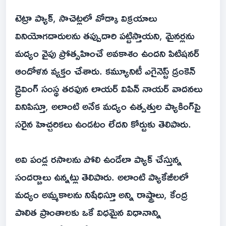
టెట్రా ప్యాక్, సాచెట్లలో వోడ్కా విక్రయాలు
వినియోగదారులను తప్పుదారి పట్టిస్తాయని, మైనర్లను
మద్యం వైపు ప్రోత్సహించే అవకాశం ఉందని పిటిషనర్
ఆందోళన వ్యక్తం చేశారు. కమ్యూనిటీ ఎగైనెస్ట్ డ్రంకెన్
డ్రైవింగ్ సంస్థ తరఫున లాయర్ విపిన్ నాయర్ వాదనలు
వినిపిస్తూ, అలాంటి అనేక మద్యం ఉత్పత్తుల ప్యాకింగ్‌పై
సరైన హెచ్చరికలు ఉండటం లేదని కోర్టుకు తెలిపారు.
అవి పండ్ల రసాలను పోలి ఉండేలా ప్యాక్ చేస్తున్న
సందర్బాలు ఉన్నట్లు తెలిపారు. అలాంటి ప్యాకేజీలలో
మద్యం అమ్మకాలను నిషేధిస్తూ అన్ని రాష్ట్రాలు, కేంద్ర
పాలిత ప్రాంతాలకు ఒకే విధమైన విధానాన్ని