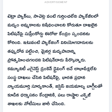
ADVERTISEMENT
టెట్రా ప్యాక్‌లు, సాచెట్ల వంటి గుర్తించలేని ప్యాకేజీలలో
మద్యం అమ్మకాలను నిషేధించాలని కోరుతూ దాఖలైన
పిటిషన్‌పై సుప్రీంకోర్టు ఈరోజు కేంద్రం స్పందనను
కోరింది. ఇటువంటి ప్యాకేజింగ్ వినియోగదారులను
తప్పుదోవ పట్టించి, మైనర్ల మద్యపానాన్ని
ప్రోత్సహించగలదని పిటిషన్‌దారు పేర్కొన్నారు.
కమ్యూనిటీ ఎగైనెస్ట్ డ్రంకెన్ డ్రైవింగ్ అనే లాభాపేక్షలేని
సంస్థ దాఖలు చేసిన పిటిషన్‌పై, భారత ప్రధాన
న్యాయమూర్తి సూర్యకాంత్, జస్టిస్ జయమాల్య బాగ్చీలతో
కూడిన ధర్మాసనం కేంద్రానికి, పలు రాష్ట్రాల ఎక్సైజ్
శాఖలకు నోటీసులు జారీ చేసింది.