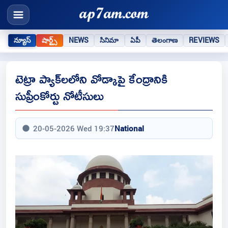
న్యూస్
షార్ట్స్
NEWS
సినిమా
ఏపీ
తెలంగాణ
REVIEWS
టెట్రా ప్యాక్‌లలోని వోడ్కాపై కేంద్రానికి
సుప్రీంకోర్టు నోటీసులు
20-05-2026 Wed 19:37
National