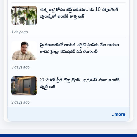
చిన్న ఇళ్ల కోసం బెస్ట్ ఐడియా.. ఈ 10 హ్యాంగింగ్
ప్లాంట్స్‌తో ఇంటికి కొత్త లుక్!
1 day ago
హైదరాబాద్‌లో రియల్ ఎస్టేట్ స్లంప్‌కు మేం కారణం
కాదు: హైడ్రా కమిషనర్ ఏవీ రంగనాథ్
3 days ago
2026లో స్టీల్ డోర్ల ట్రెండ్.. భద్రతతో పాటు ఇంటికి
స్మార్ట్ లుక్!
3 days ago
..more