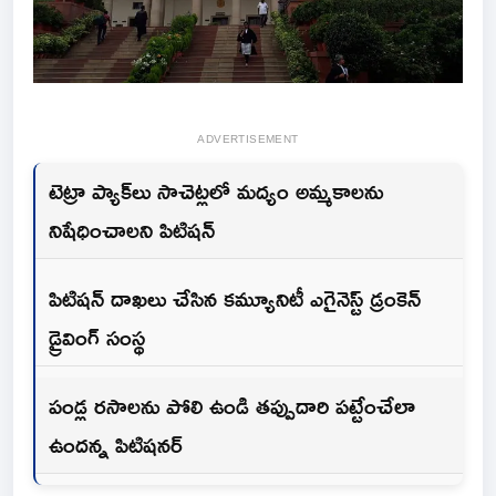
ADVERTISEMENT
టెట్రా ప్యాక్‌లు సాచెట్లలో మద్యం అమ్మకాలను
నిషేధించాలని పిటిషన్
పిటిషన్ దాఖలు చేసిన కమ్యూనిటీ ఎగైనెస్ట్ డ్రంకెన్
డ్రైవింగ్ సంస్థ
పండ్ల రసాలను పోలి ఉండి తప్పుదారి పట్టేంచేలా
ఉందన్న పిటిషనర్