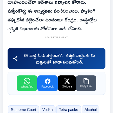
రూపొందించేలా ఆదేశాలు ఇవ్వాలని కోరారు.
సుప్రీంకోర్టు ఈ అభ్యర్థనను పరిశీలించింది. ప్యాకింగ్
తప్పుదోవ పట్టించేలా ఉందంటూ కేంద్రం, రాష్ట్రాల్లోని
ఎక్సైజ్ విభాగాలకు నోటీసులు జారీ చేసింది.
ADVERTISEMENT
ఈ వార్త మీకు నచ్చిందా?.. నచ్చిన వార్తలను మీ
మిత్రులతో కూడా పంచుకోండి.
Copy Link
WhatsApp
Facebook
(Twitter)
Supreme Court
Vodka
Tetra packs
Alcohol