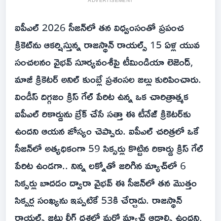
ADVERTISEMENT
ఐపీఎల్ 2026 సీజన్‌లో తన విధ్వంసంతో ప్రపంచ
క్రికెట్‌ను ఆకర్షిస్తున్న రాజస్థాన్ రాయల్స్ 15 ఏళ్ల యువ
సంచలనం వైభవ్ సూర్యవంశీపై టీమిండియా లెజెండ్,
మాజీ క్రికెటర్ అనిల్ కుంబ్లే ప్రశంసల జల్లు కురిపించారు.
విండీస్ దిగ్గజం క్రిస్ గేల్ పేరిట ఉన్న ఒక చారిత్రాత్మక
ఐపీఎల్ రికార్డును బ్రేక్ చేసే సత్తా ఈ టీనేజ్ క్రికెటర్‌కు
ఉందని ఆయన జోస్యం చెప్పారు. ఐపీఎల్ చరిత్రలో ఒకే
సీజన్‌లో అత్యధికంగా 59 సిక్సర్లు కొట్టిన రికార్డు క్రిస్ గేల్
పేరిట ఉండగా.. నిన్న లక్నోతో జరిగిన మ్యాచ్‌లో 6
సిక్సర్లు బాదడం ద్వారా వైభవ్ ఈ సీజన్‌లో తన మొత్తం
సిక్సర్ల సంఖ్యను ఇప్పటికే 53కి చేర్చాడు. రాజస్థాన్
రాయల్స్ జట్టు లీగ్ దశలో మరో మ్యాచ్ ఆడాల్సి ఉందని,