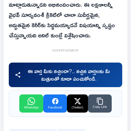
మాట్లాడుతున్నాడని అభినందించారు. ఈ లక్షణాలన్నీ
వైభవ్ సూర్యవంశీ క్రికెట్‌లో చాలా సుదీర్ఘమైన,
అద్భుతమైన కెరీర్‌కు సిద్ధమయ్యాడనే విషయాన్ని స్పష్టం
చేస్తున్నాయని అనిల్ కుంబ్లే విశ్లేషించారు.
ADVERTISEMENT
ఈ వార్త మీకు నచ్చిందా?.. నచ్చిన వార్తలను మీ
మిత్రులతో కూడా పంచుకోండి.
Copy Link
WhatsApp
Facebook
(Twitter)