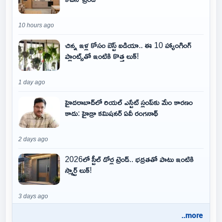
10 hours ago
చిన్న ఇళ్ల కోసం బెస్ట్ ఐడియా.. ఈ 10 హ్యాంగింగ్
ప్లాంట్స్‌తో ఇంటికి కొత్త లుక్!
1 day ago
హైదరాబాద్‌లో రియల్ ఎస్టేట్ స్లంప్‌కు మేం కారణం
కాదు: హైడ్రా కమిషనర్ ఏవీ రంగనాథ్
2 days ago
2026లో స్టీల్ డోర్ల ట్రెండ్.. భద్రతతో పాటు ఇంటికి
స్మార్ట్ లుక్!
3 days ago
..more