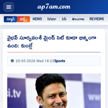
న్యూస్
షార్ట్స్
NEWS
సినిమా
ఏపీ
తెలంగాణ
REVIEWS
వైభవ్ సూర్యవంశీ మైండ్ సెట్ కూడా భిన్నంగా
ఉంది: కుంబ్లే
20-05-2026 Wed 18:23
Sports