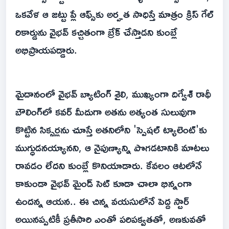
ఒకవేళ ఆ జట్టు ప్లే ఆఫ్స్‌కు అర్హత సాధిస్తే మాత్రం క్రిస్ గేల్
రికార్డును వైభవ్ కచ్చితంగా బ్రేక్ చేస్తాడని కుంబ్లే
అభిప్రాయపడ్డారు.
మైదానంలో వైభవ్ బ్యాటింగ్ శైలి, ముఖ్యంగా దిగ్వేశ్ రాథీ
బౌలింగ్‌లో కవర్ మీదుగా అతను అత్యంత సులువుగా
కొట్టిన సిక్సర్లను చూస్తే అతనిలోని 'స్పెషల్ ట్యాలెంట్'కు
ముగ్ధుడనయ్యానని, ఆ నైపుణ్యాన్ని పొగడటానికి మాటలు
రావడం లేదని కుంబ్లే కొనియాడారు. కేవలం ఆటలోనే
కాకుండా వైభవ్ మైండ్ సెట్ కూడా చాలా భిన్నంగా
ఉందన్న ఆయన.. ఈ చిన్న వయసులోనే పెద్ద స్టార్
అయినప్పటికీ ప్రతీసారి ఎంతో పరిపక్వతతో, అణకువతో