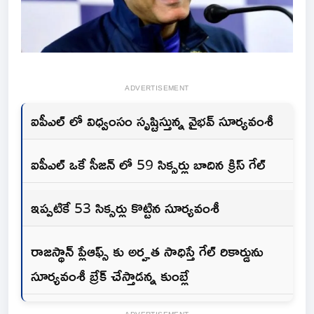
ADVERTISEMENT
ఐపీఎల్ లో విధ్వంసం సృష్టిస్తున్న వైభవ్ సూర్యవంశీ
ఐపీఎల్ ఒకే సీజన్ లో 59 సిక్సర్లు బాదిన క్రిస్ గేల్
ఇప్పటికే 53 సిక్సర్లు కొట్టిన సూర్యవంశీ
రాజస్థాన్ ప్లేఆఫ్స్ కు అర్హత సాధిస్తే గేల్ రికార్డును
సూర్యవంశీ బ్రేక్ చేస్తాడన్న కుంబ్లే