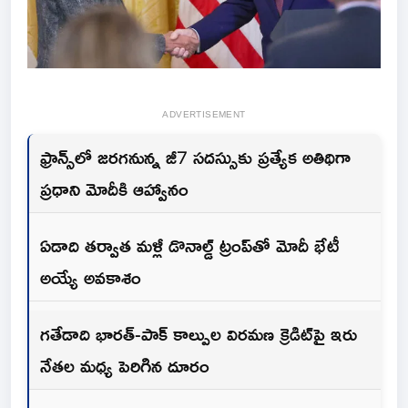
ADVERTISEMENT
ఫ్రాన్స్‌లో జరగనున్న జీ7 సదస్సుకు ప్రత్యేక అతిథిగా
ప్రధాని మోదీకి ఆహ్వానం
ఏడాది తర్వాత మళ్లీ డొనాల్డ్ ట్రంప్‌తో మోదీ భేటీ
అయ్యే అవకాశం
గతేడాది భారత్-పాక్ కాల్పుల విరమణ క్రెడిట్‌పై ఇరు
నేతల మధ్య పెరిగిన దూరం