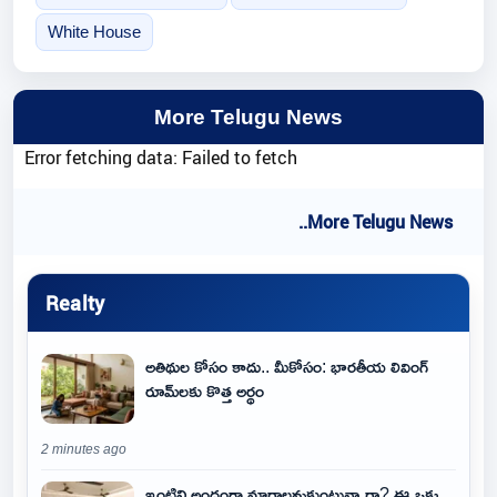
White House
More Telugu News
Error fetching data: Failed to fetch
..More Telugu News
Realty
అతిథుల కోసం కాదు.. మీకోసం: భారతీయ లివింగ్
రూమ్‌లకు కొత్త అర్థం
2 minutes ago
ఇంటిని అందంగా మార్చాలనుకుంటున్నారా? ఈ ఒక్క