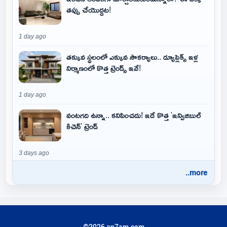
తప్పు చేయొద్దట!
1 day ago
తక్కువ స్థలంలో ఎక్కువ సౌకర్యాలు.. డ్యూప్లెక్స్ ఇళ్ల
నిర్మాణంలో కొత్త ట్రెండ్స్ ఇవే!
1 day ago
వంటగది ఉన్నా.. కనిపించదు! ఇదే కొత్త 'ఇన్విజిబుల్
కిచెన్' ట్రెండ్
3 days ago
..more
©2026 ap7am.com