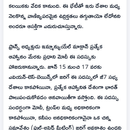
కలయికకు వేదిక కానుంది. ఈ భేటీతో ఇరు దేశాల మధ్య
నెలకొన్న వాణిజ్యపరమైన ఉద్రిక్తతలు తగ్గుతాయో లేదోనని
అందరూ ఆసక్తిగా ఎదురుచూస్తున్నారు.
ఫ్రాన్స్ అధ్యక్షుడు ఇమ్మాన్యుయేల్ మాక్రాన్ ప్రత్యేక
ఆహ్వానం మేరకు ప్రధాని మోదీ ఈ సదస్సుకు
హాజరుకానున్నారు. జూన్ 15 నుంచి 17 వరకు
ఎవియన్-లెస్-బెయిన్స్‌లో జరిగే ఈ సదస్సులో జీ7 సభ్య
దేశాలు కాకపోయినా, ప్రత్యేక ఆహ్వానిత దేశంగా భారత్
పాలుపంచుకోవడం ఆనవాయితీగా వస్తోంది. ఈ సదస్సు
సందర్భంగా మోదీ, ట్రంప్‌ల మధ్య అధికారికంగా
కాకపోయినా, కనీసం అనధికారికంగానైనా ఒక చిన్న
సమావేశం (పుల్-అసైడ్ మీటింగ్) జరిగే అవకాశం ఉందని