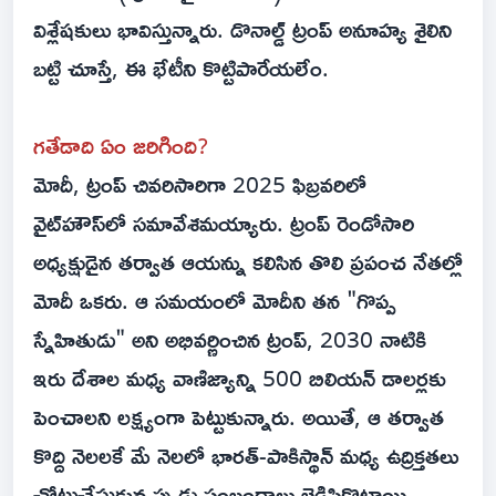
విశ్లేషకులు భావిస్తున్నారు. డొనాల్డ్ ట్రంప్ అనూహ్య శైలిని
బట్టి చూస్తే, ఈ భేటీని కొట్టిపారేయలేం.
గతేడాది ఏం జరిగింది?
మోదీ, ట్రంప్ చివరిసారిగా 2025 ఫిబ్రవరిలో
వైట్‌హౌస్‌లో సమావేశమయ్యారు. ట్రంప్ రెండోసారి
అధ్యక్షుడైన తర్వాత ఆయన్ను కలిసిన తొలి ప్రపంచ నేతల్లో
మోదీ ఒకరు. ఆ సమయంలో మోదీని తన "గొప్ప
స్నేహితుడు" అని అభివర్ణించిన ట్రంప్, 2030 నాటికి
ఇరు దేశాల మధ్య వాణిజ్యాన్ని 500 బిలియన్ డాలర్లకు
పెంచాల‌ని లక్ష్యంగా పెట్టుకున్నారు. అయితే, ఆ తర్వాత
కొద్ది నెలలకే మే నెలలో భారత్-పాకిస్థాన్ మధ్య ఉద్రిక్తతలు
చోటుచేసుకున్నప్పుడు సంబంధాలు బెడిసికొట్టాయి.