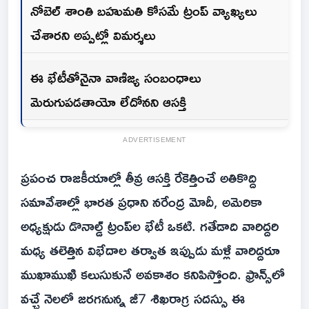
నోబెల్ శాంతి బహుమతి కోసమే ట్రంప్ వ్యాఖ్యలు
చేశారని అప్పట్లో విమర్శలు
ఈ భేటీతోనైనా వాణిజ్య సంబంధాలు
మెరుగుపడతాయో లేదోనని ఆసక్తి
ADVERTISEMENT
ప్రపంచ రాజకీయాల్లో తీవ్ర ఆసక్తి రేకెత్తించే అతికొద్ది
సమావేశాల్లో భారత ప్రధాని నరేంద్ర మోదీ, అమెరికా
అధ్యక్షుడు డొనాల్డ్ ట్రంప్‌ల భేటీ ఒకటి. గతేడాది వారిద్దరి
మధ్య తలెత్తిన విభేదాల తర్వాత ఇప్పుడు మళ్లీ వారిద్దరూ
ముఖాముఖి కలుసుకునే అవకాశం కనిపిస్తోంది. ఫ్రాన్స్‌లో
వచ్చే నెలలో జరగనున్న జీ7 శిఖరాగ్ర సదస్సు ఈ