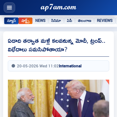
న్యూస్
షార్ట్స్
NEWS
సినిమా
ఏపీ
తెలంగాణ
REVIEWS
ఏడాది తర్వాత మళ్లీ కలవనున్న మోదీ, ట్రంప్..
విభేదాలు సమసిపోతాయా?
20-05-2026 Wed 11:02
International