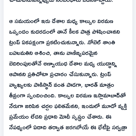
ఆ సమయంలో ఇరు దేశాల మధ్య కాల్పుల విరమణ
ఒప్పందం కుదరడంలో తానే కీలక పాత్ర పోషించానని
ట్రంప్ ఏకపక్షంగా ప్రకటించుకున్నారు. నోబెల్ శాంతి
బహుమతిని ఆశించి, తాను వాణిజ్యపరమైన
బెదిరింపులతోనే అణ్వాయుధ దేశాల మధ్య యుద్ధాన్ని
ఆపానని ప్రతిచోటా ప్రచారం చేసుకున్నారు. ట్రంప్
వ్యాఖ్యలకు పాకిస్థాన్ వంత పాడగా, భారత్ మాత్రం
తీవ్రంగా స్పందించింది. కాల్పుల విరమణ ఇస్లామాబాద్‌తో
నేరుగా జరిపిన చర్చల ఫలితమేనని, ఇందులో మూడో వ్యక్తి
ప్రమేయం లేదని ప్రధాని మోదీ స్పష్టం చేశారు. ఈ
నేపథ్యంలో ఏడాది తర్వాత జరగబోయే ఈ భేటీపై సర్వత్రా