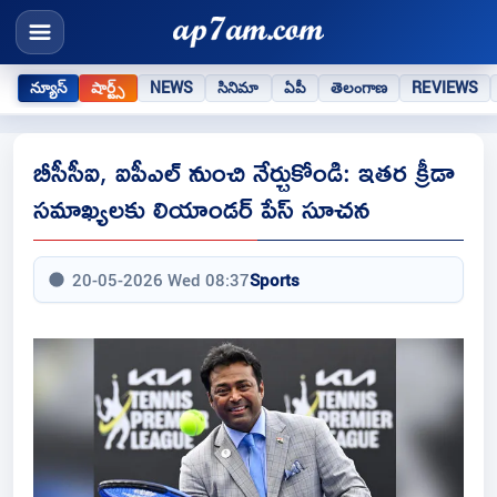
న్యూస్
షార్ట్స్
NEWS
సినిమా
ఏపీ
తెలంగాణ
REVIEWS
బీసీసీఐ, ఐపీఎల్ నుంచి నేర్చుకోండి: ఇతర క్రీడా
సమాఖ్యలకు లియాండర్ పేస్ సూచన
20-05-2026 Wed 08:37
Sports