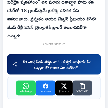
ఖరీదైన వ్యవహారం" అని మూడు దశాబ్దాల పాటు తన
కెరీర్‌లో 18 గ్రాండ్‌స్లామ్ టైటిళ్లు గెలిచిన పేస్
వివరించారు. ప్రస్తుతం ఆయన టెన్నిస్ ప్రీమియర్ లీగ్‌లో
జీఎస్ ఢిల్లీ ఏసెస్ ఫ్రాంచైజీకి బ్రాండ్ అంబాసిడర్‌గా
ఉన్నారు.
ADVERTISEMENT
ఈ వార్త మీకు నచ్చిందా?.. నచ్చిన వార్తలను మీ
మిత్రులతో కూడా పంచుకోండి.
Copy Link
WhatsApp
Facebook
(Twitter)