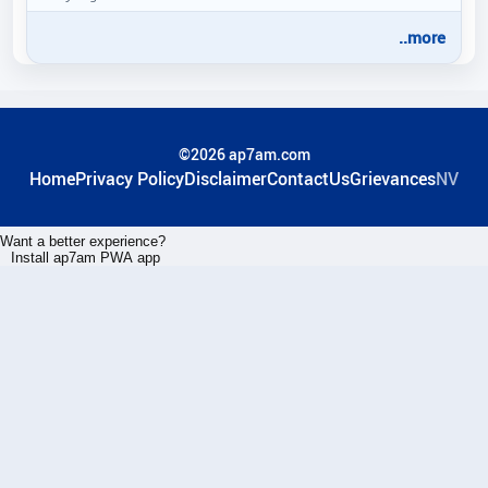
..more
©2026 ap7am.com
Home
Privacy Policy
Disclaimer
ContactUs
Grievances
NV
Want a better experience?
Install ap7am PWA app