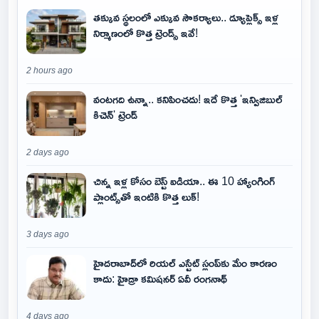
తక్కువ స్థలంలో ఎక్కువ సౌకర్యాలు.. డ్యూప్లెక్స్ ఇళ్ల
నిర్మాణంలో కొత్త ట్రెండ్స్ ఇవే!
2 hours ago
వంటగది ఉన్నా.. కనిపించదు! ఇదే కొత్త 'ఇన్విజిబుల్
కిచెన్' ట్రెండ్
2 days ago
చిన్న ఇళ్ల కోసం బెస్ట్ ఐడియా.. ఈ 10 హ్యాంగింగ్
ప్లాంట్స్‌తో ఇంటికి కొత్త లుక్!
3 days ago
హైదరాబాద్‌లో రియల్ ఎస్టేట్ స్లంప్‌కు మేం కారణం
కాదు: హైడ్రా కమిషనర్ ఏవీ రంగనాథ్
4 days ago