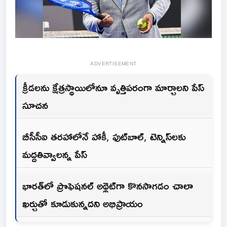
ADVERTISEMENT
క్రీడలను క్షేత్రస్థాయిలోనూ వృత్తిపరంగా మార్చాలని పేస్
సూచన
బీసీసీఐ తరహాలోనే హాకీ, ఫుట్‌బాల్, టెన్నిస్‌లకు
మద్దతివ్వాలన్న పేస్
భారత్‌లో ప్రొఫెషనల్ అథ్లెట్‌గా కొనసాగడం చాలా
ఖర్చుతో కూడుకున్నదని అభిప్రాయం