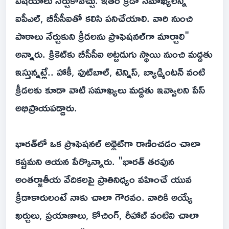
విషయాలు నేర్చుకోవచ్చు. ఇతర క్రీడా సమాఖ్యలన్నీ
ఐపీఎల్, బీసీసీఐతో కలిసి పనిచేయాలి. వారి నుంచి
పాఠాలు నేర్చుకుని క్రీడలను ప్రొఫెషనల్‌గా మార్చాలి"
అన్నారు. క్రికెట్‌కు బీసీసీఐ అట్టడుగు స్థాయి నుంచి మద్దతు
ఇస్తున్నట్లే.. హాకీ, ఫుట్‌బాల్, టెన్నిస్, బ్యాడ్మింటన్ వంటి
క్రీడలకు కూడా వాటి సమాఖ్యలు మద్దతు ఇవ్వాలని పేస్
అభిప్రాయపడ్డారు.
భారత్‌లో ఒక ప్రొఫెషనల్ అథ్లెట్‌గా రాణించడం చాలా
కష్టమని ఆయన పేర్కొన్నారు. "భారత్ తరఫున
అంతర్జాతీయ వేదికలపై ప్రాతినిధ్యం వహించే యువ
క్రీడాకారులంటే నాకు చాలా గౌరవం. వారికి అయ్యే
ఖర్చులు, ప్రయాణాలు, కోచింగ్, రీహాబ్ వంటివి చాలా