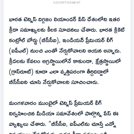
ADVERTISEMENT
భారత టెన్నిస్ దిగ్గజం లియాండర్ పేస్ దేశంలోని ఇతర
క్రీడా సమాఖ్యలకు కీలక సూచనలు చేశారు. భారత క్రికెట్
కంట్రోల్ బోర్డు (బీసీసీఐ), ఇండియన్ ప్రీమియర్ లీగ్
(ఐపీఎల్) నుంచి ఎంతో నేర్చుకోవాలని ఆయన అన్నారు.
క్రీడలను కేవలం అగ్రస్థాయిలోనే కాకుండా, క్షేత్రస్థాయిలో
(గ్రాస్‌రూట్) కూడా ఎలా వృత్తిపరంగా తీర్చిదిద్దాలో
బీసీసీఐని చూసి నేర్చుకోవాలని సూచించారు.
మంగళవారం ముంబైలో టెన్నిస్ ప్రీమియర్ లీగ్
నిర్వహించిన మీడియా సమావేశంలో పాల్గొన్న పేస్ ఈ
వ్యాఖ్యలు చేశారు. "బీసీసీఐ, ఐపీఎల్‌ను చూస్తే ఎన్నో