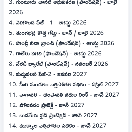
3. గుంటూరు ఛానల్ ఆధునీకరణ (ఫౌండేషన్) - జూలై
2026
4. వెలిగొండ ఫేజ్ - 1 - ఆగస్టు 2026
5. తుంగభద్ర కొత్త గేట్లు - జూన్ / జూలై 2026
6. హంద్రీ నీవా బ్రాంచ్ (ఫౌండేషన్) - ఆగస్టు 2026
7. గాలేరు నగరి (ఫౌండేషన్) - ఆగస్టు 2026
8. నేరడి బ్యారేజ్ (ఫౌండేషన్) - నవంబర్ 2026
9. మద్దువలస ఫేజ్-2 - జనవరి 2027
10. హీర మండలం ఎత్తిపోతల పథకం - ఏప్రిల్ 2027
11. నాగావళి - చంపావతి నదుల లింక్ - జూన్ 2027
12. పోలవరం ప్రాజెక్ట్ - జూన్ 2027
13. బుడమేరు ఫ్లడ్ ప్రొటెక్షన్ - జూన్ 2027
14. ముక్త్యాల ఎత్తిపోతల పథకం - జూన్ 2027