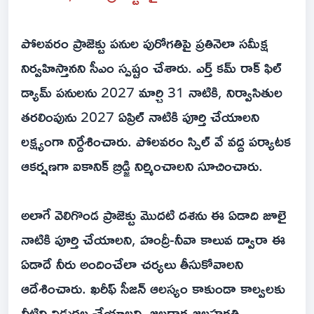
పోలవరం ప్రాజెక్టు పనుల పురోగతిపై ప్రతినెలా సమీక్ష
నిర్వహిస్తానని సీఎం స్పష్టం చేశారు. ఎర్త్ కమ్ రాక్ ఫిల్
డ్యామ్ పనులను 2027 మార్చి 31 నాటికి, నిర్వాసితుల
తరలింపును 2027 ఏప్రిల్ నాటికి పూర్తి చేయాలని
లక్ష్యంగా నిర్దేశించారు. పోలవరం స్పిల్ వే వద్ద పర్యాటక
ఆకర్షణగా ఐకానిక్ బ్రిడ్జి నిర్మించాలని సూచించారు.
అలాగే వెలిగొండ ప్రాజెక్టు మొదటి దశను ఈ ఏడాది జూలై
నాటికి పూర్తి చేయాలని, హంద్రీ-నీవా కాలువ ద్వారా ఈ
ఏడాదే నీరు అందించేలా చర్యలు తీసుకోవాలని
ఆదేశించారు. ఖరీఫ్ సీజన్ ఆలస్యం కాకుండా కాల్వలకు
నీటిని విడుదల చేయాలని, జలధార-జలహరతి