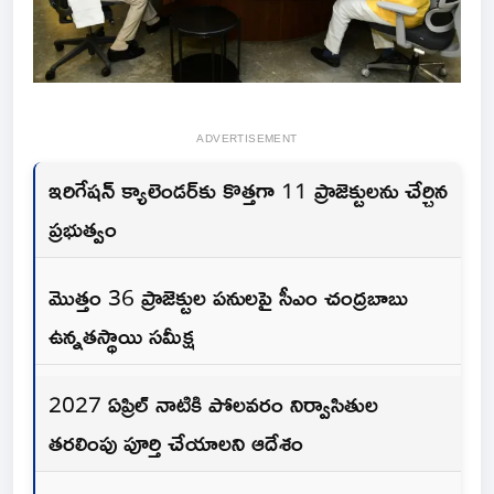
ADVERTISEMENT
ఇరిగేషన్ క్యాలెండర్‌కు కొత్తగా 11 ప్రాజెక్టులను చేర్చిన
ప్రభుత్వం
మొత్తం 36 ప్రాజెక్టుల పనులపై సీఎం చంద్రబాబు
ఉన్నతస్థాయి సమీక్ష
2027 ఏప్రిల్ నాటికి పోలవరం నిర్వాసితుల
తరలింపు పూర్తి చేయాలని ఆదేశం