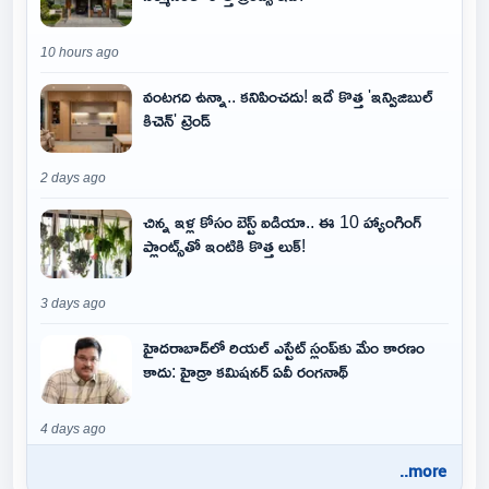
10 hours ago
వంటగది ఉన్నా.. కనిపించదు! ఇదే కొత్త 'ఇన్విజిబుల్
కిచెన్' ట్రెండ్
2 days ago
చిన్న ఇళ్ల కోసం బెస్ట్ ఐడియా.. ఈ 10 హ్యాంగింగ్
ప్లాంట్స్‌తో ఇంటికి కొత్త లుక్!
3 days ago
హైదరాబాద్‌లో రియల్ ఎస్టేట్ స్లంప్‌కు మేం కారణం
కాదు: హైడ్రా కమిషనర్ ఏవీ రంగనాథ్
4 days ago
..more