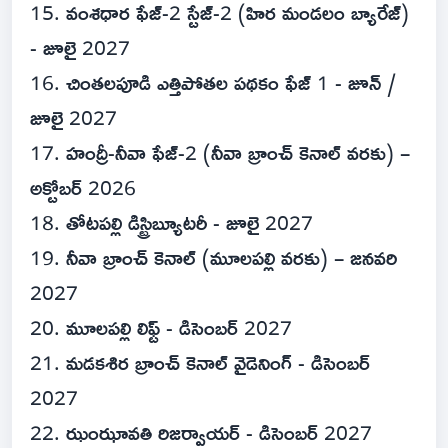
15. వంశధార ఫేజ్-2 స్టేజ్-2 (హిర మండలం బ్యారేజ్)
- జూలై 2027
16. చింతలపూడి ఎత్తిపోతల పథకం ఫేజ్ 1 - జూన్ /
జూలై 2027
17. హంద్రీ-నీవా ఫేజ్-2 (నీవా బ్రాంచ్ కెనాల్ వరకు) –
అక్టోబర్ 2026
18. తోటపల్లి డిస్ట్రిబ్యూటరీ - జూలై 2027
19. నీవా బ్రాంచ్ కెనాల్ (మూలపల్లి వరకు) – జనవరి
2027
20. మూలపల్లి లిఫ్ట్ - డిసెంబర్ 2027
21. మడకశిర బ్రాంచ్ కెనాల్ వైడెనింగ్ - డిసెంబర్
2027
22. ఝంఝావతి రిజర్వాయర్ - డిసెంబర్ 2027