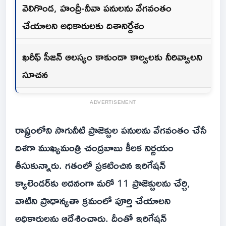
వెలిగొండ, హంద్రీ-నీవా పనులను వేగవంతం
చేయాలని అధికారులకు దిశానిర్దేశం
ఖరీఫ్ సీజన్ ఆలస్యం కాకుండా కాల్వలకు నీరివ్వాలని
సూచన
ADVERTISEMENT
రాష్ట్రంలోని సాగునీటి ప్రాజెక్టుల పనులను వేగవంతం చేసే
దిశగా ముఖ్యమంత్రి చంద్రబాబు కీలక నిర్ణయం
తీసుకున్నారు. గతంలో ప్రకటించిన ఇరిగేషన్
క్యాలెండర్‌కు అదనంగా మరో 11 ప్రాజెక్టులను చేర్చి,
వాటిని ప్రాధాన్యతా క్రమంలో పూర్తి చేయాలని
అధికారులను ఆదేశించారు. దీంతో ఇరిగేషన్