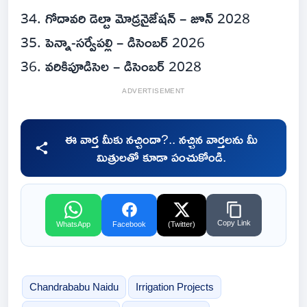
34. గోదావరి డెల్టా మోడ్రనైజేషన్ – జూన్ 2028
35. పెన్నా-సర్వేపల్లి – డిసెంబర్ 2026
36. వరికిపూడిసెల – డిసెంబర్ 2028
ADVERTISEMENT
ఈ వార్త మీకు నచ్చిందా?.. నచ్చిన వార్తలను మీ
మిత్రులతో కూడా పంచుకోండి.
Copy Link
WhatsApp
Facebook
(Twitter)
Chandrababu Naidu
Irrigation Projects