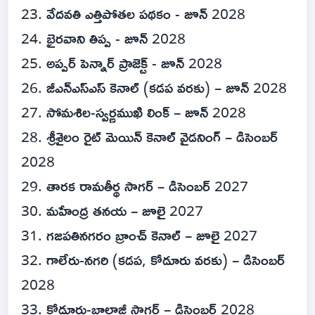
23. వేదవతి ఎత్తిపోతల పథకం - జూన్ 2028
24. భైరవాని తిప్ప - జూన్ 2028
25. అప్పర్ పెన్నార్ ప్రాజెక్ట్ - జూన్ 2028
26. జీఎన్ఎస్ఎస్ కెనాల్ (కడప వరకు) – జూన్ 2028
27. సోమశిల-స్వర్ణముఖి లింక్ – జూన్ 2028
28. శ్రీశైలం రైట్ మెయిన్ కెనాల్ వైడనింగ్ – డిసెంబర్
2028
29. తారక రామతీర్థ సాగర్ – డిసెంబర్ 2027
30. మహేంద్ర తనయ – జూలై 2027
31. గజపతినగరం బ్రాంచ్ కెనాల్ – జూలై 2027
32. గాలేరు-నగరి (కడప, కోడూరు వరకు) – డిసెంబర్
2028
33. కోడూరు-బాలాజీ సాగర్ – డిసెంబర్ 2028