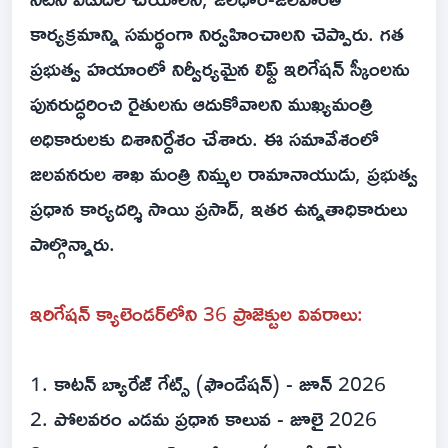
కార్యక్రమాన్ని సమర్థంగా నిర్వహించాలని చెప్పారు. గత
ప్రభుత్వ హయాంలో నిర్వీర్యమైన లిఫ్ట్ ఇరిగేషన్ స్కీంలను
పునరుద్ధరించి రైతులను ఆదుకోవాలని ముఖ్యమంత్రి
అధికారులకు దిశానిర్దేశం చేశారు. ఈ సమావేశంలో
జలవనరుల శాఖ మంత్రి నిమ్మల రామానాయుడు, ప్రభుత్వ
ప్రధాన కార్యదర్శి సాయి ప్రసాద్, ఇతర ఉన్నతాధికారులు
పాల్గొన్నారు.
ఇరిగేషన్ క్యాలెండర్‌లోని 36 ప్రాజెక్టుల వివరాలు:
1. కాటన్ బ్యారేజ్ గేట్స్ (ఫౌండేషన్) - జూన్ 2026
2. పోలవరం ఎడమ ప్రధాన కాలువ - జూలై 2026