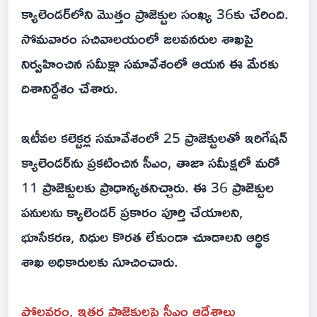
క్యాలెండర్‌లోని మొత్తం ప్రాజెక్టుల సంఖ్య 36కు చేరింది.
సోమవారం సచివాలయంలో జలవనరుల శాఖపై
నిర్వహించిన సమీక్షా సమావేశంలో ఆయన ఈ మేరకు
దిశానిర్దేశం చేశారు.
ఇటీవల కలెక్టర్ల సమావేశంలో 25 ప్రాజెక్టులతో ఇరిగేషన్
క్యాలెండర్‌ను ప్రకటించిన సీఎం, తాజా సమీక్షలో మరో
11 ప్రాజెక్టులకు ప్రాధాన్యతనిచ్చారు. ఈ 36 ప్రాజెక్టుల
పనులను క్యాలెండర్ ప్రకారం పూర్తి చేయాలని,
భూసేకరణ, నిధుల కొరత లేకుండా చూడాలని ఆర్థిక
శాఖ అధికారులకు సూచించారు.
పోలవరం, ఇతర ప్రాజెక్టులపై సీఎం ఆదేశాలు