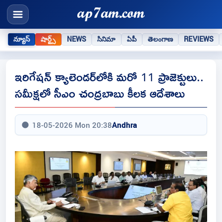
న్యూస్
షార్ట్స్
NEWS
సినిమా
ఏపీ
తెలంగాణ
REVIEWS
ఇరిగేషన్ క్యాలెండర్‌లోకి మరో 11 ప్రాజెక్టులు..
సమీక్షలో సీఎం చంద్రబాబు కీలక ఆదేశాలు
18-05-2026 Mon 20:38
Andhra