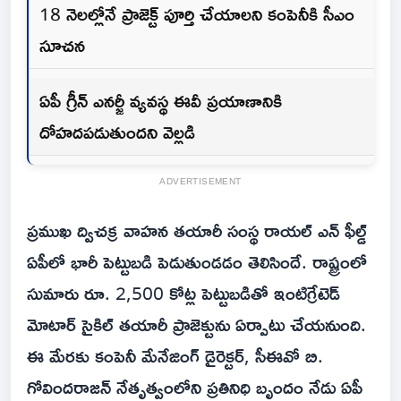
18 నెలల్లోనే ప్రాజెక్ట్ పూర్తి చేయాలని కంపెనీకి సీఎం
సూచన
ఏపీ గ్రీన్ ఎనర్జీ వ్యవస్థ ఈవీ ప్రయాణానికి
దోహదపడుతుందని వెల్లడి
ADVERTISEMENT
ప్రముఖ ద్విచక్ర వాహన తయారీ సంస్థ రాయల్ ఎన్ ఫీల్డ్
ఏపీలో భారీ పెట్టుబడి పెడుతుండడం తెలిసిందే. రాష్ట్రంలో
సుమారు రూ. 2,500 కోట్ల పెట్టుబడితో ఇంటిగ్రేటెడ్
మోటార్ సైకిల్ తయారీ ప్రాజెక్టును ఏర్పాటు చేయనుంది.
ఈ మేరకు కంపెనీ మేనేజింగ్ డైరెక్టర్, సీఈవో బి.
గోవిందరాజన్ నేతృత్వంలోని ప్రతినిధి బృందం నేడు ఏపీ