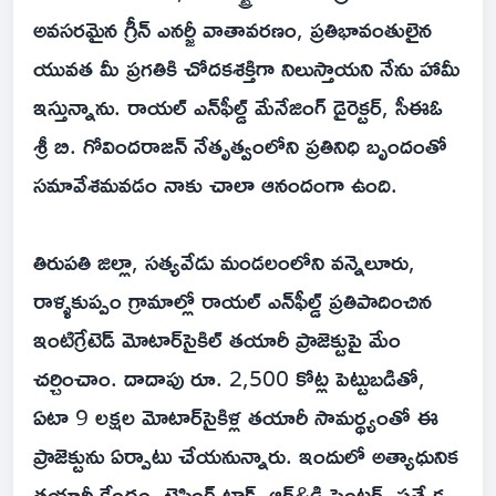
అవసరమైన గ్రీన్ ఎనర్జీ వాతావరణం, ప్రతిభావంతులైన
యువత మీ ప్రగతికి చోదకశక్తిగా నిలుస్తాయని నేను హామీ
ఇస్తున్నాను. రాయల్ ఎన్‌ఫీల్డ్ మేనేజింగ్ డైరెక్టర్, సీఈఓ
శ్రీ బి. గోవిందరాజన్ నేతృత్వంలోని ప్రతినిధి బృందంతో
సమావేశమవడం నాకు చాలా ఆనందంగా ఉంది.
తిరుపతి జిల్లా, సత్యవేడు మండలంలోని వన్నెలూరు,
రాళ్ళకుప్పం గ్రామాల్లో రాయల్ ఎన్‌ఫీల్డ్ ప్రతిపాదించిన
ఇంటిగ్రేటెడ్ మోటార్‌సైకిల్ తయారీ ప్రాజెక్టుపై మేం
చర్చించాం. దాదాపు రూ. 2,500 కోట్ల పెట్టుబడితో,
ఏటా 9 లక్షల మోటార్‌సైకిళ్ల తయారీ సామర్థ్యంతో ఈ
ప్రాజెక్టును ఏర్పాటు చేయనున్నారు. ఇందులో అత్యాధునిక
తయారీ కేంద్రం, టెస్టింగ్ ట్రాక్, ఆర్&డి సెంటర్, ప్రత్యేక