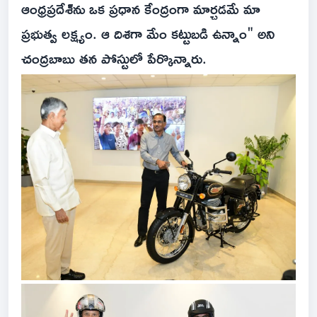
ఆంధ్రప్రదేశ్‌ను ఒక ప్రధాన కేంద్రంగా మార్చడమే మా
ప్రభుత్వ లక్ష్యం. ఆ దిశగా మేం కట్టుబడి ఉన్నాం" అని
చంద్రబాబు తన పోస్టులో పేర్కొన్నారు.