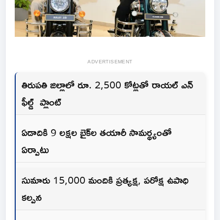
ADVERTISEMENT
తిరుపతి జిల్లాలో రూ. 2,500 కోట్లతో రాయల్ ఎన్
ఫీల్డ్ ప్లాంట్
ఏడాదికి 9 లక్షల బైక్‌ల తయారీ సామర్థ్యంతో
ఏర్పాటు
సుమారు 15,000 మందికి ప్రత్యక్ష, పరోక్ష ఉపాధి
కల్పన