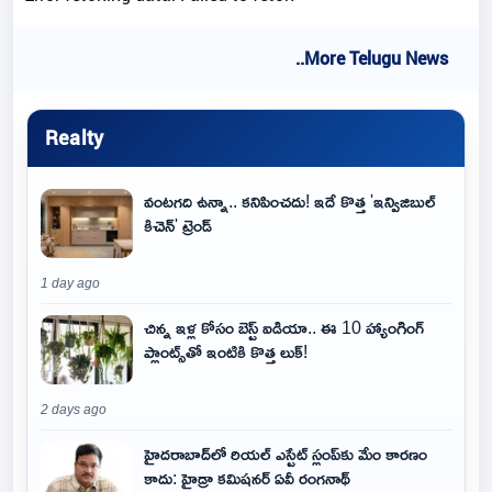
..More Telugu News
Realty
వంటగది ఉన్నా.. కనిపించదు! ఇదే కొత్త 'ఇన్విజిబుల్
కిచెన్' ట్రెండ్
1 day ago
చిన్న ఇళ్ల కోసం బెస్ట్ ఐడియా.. ఈ 10 హ్యాంగింగ్
ప్లాంట్స్‌తో ఇంటికి కొత్త లుక్!
2 days ago
హైదరాబాద్‌లో రియల్ ఎస్టేట్ స్లంప్‌కు మేం కారణం
కాదు: హైడ్రా కమిషనర్ ఏవీ రంగనాథ్