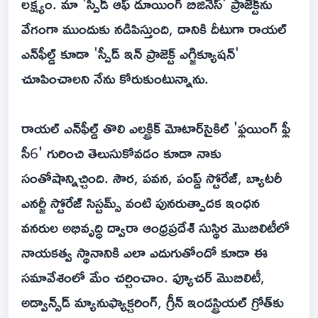
లక్ష్యం. మా 'స్పీడ్ ఆఫ్ డూయింగ్ బిజినెస్' ప్రాజెక్ట్‌ను
వేగంగా ముందుకు నడిపిస్తుంది, దానికి దీటుగా రాయల్
ఎన్‌ఫీల్డ్ కూడా 'స్పీడ్ ఇన్ ప్రాజెక్ట్ ఎగ్జిక్యూషన్'
చూపించాలని నేను కోరుకుంటున్నాను.
రాయల్ ఎన్‌ఫీల్డ్ తొలి ఎలక్ట్రిక్ మోటార్‌సైకిల్ 'ఫ్లయింగ్ ఫ్లీ
సీ6' గురించి తెలుసుకోవడం కూడా నాకు
సంతోషాన్నిచ్చింది. సౌర, పవన, పంప్డ్ స్టోరేజ్, బ్యాటరీ
ఎనర్జీ స్టోరేజ్ సిస్టమ్స్ వంటి పునరుత్పాదక ఇంధన
వనరుల అభివృద్ధి ద్వారా ఆంధ్రప్రదేశ్ సుస్థిర మొబిలిటీలో
నాయకత్వ స్థానానికి ఎలా ఎదుగుతోందో కూడా ఈ
సమావేశంలో మేం చర్చించాం. ఫ్యూచర్ మొబిలిటీ,
అడ్వాన్స్‌డ్ మ్యానుఫ్యాక్చరింగ్, గ్రీన్ ఇండస్ట్రియల్ గ్రోత్‌కు