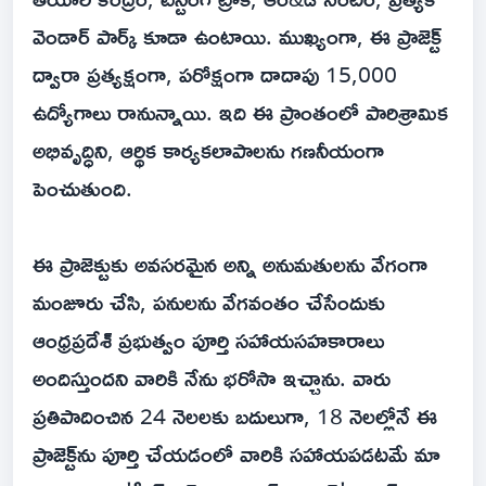
వెండార్ పార్క్ కూడా ఉంటాయి. ముఖ్యంగా, ఈ ప్రాజెక్ట్
ద్వారా ప్రత్యక్షంగా, పరోక్షంగా దాదాపు 15,000
ఉద్యోగాలు రానున్నాయి. ఇది ఈ ప్రాంతంలో పారిశ్రామిక
అభివృద్ధిని, ఆర్థిక కార్యకలాపాలను గణనీయంగా
పెంచుతుంది.
ఈ ప్రాజెక్టుకు అవసరమైన అన్ని అనుమతులను వేగంగా
మంజూరు చేసి, పనులను వేగవంతం చేసేందుకు
ఆంధ్రప్రదేశ్ ప్రభుత్వం పూర్తి సహాయసహకారాలు
అందిస్తుందని వారికి నేను భరోసా ఇచ్చాను. వారు
ప్రతిపాదించిన 24 నెలలకు బదులుగా, 18 నెలల్లోనే ఈ
ప్రాజెక్ట్‌ను పూర్తి చేయడంలో వారికి సహాయపడటమే మా