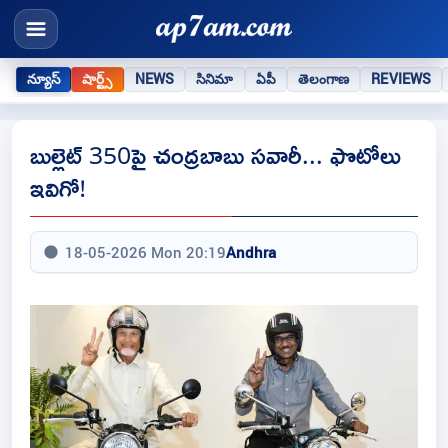
న్యూస్
షార్ట్స్
NEWS
సినిమా
ఏపీ
తెలంగాణ
REVIEWS
బుల్లెట్ 350పై చంద్రబాబు సవారీ... ఫొటోలు
ఇవిగో!
18-05-2026 Mon 20:19
Andhra