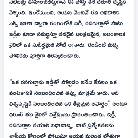
నెటిజన్లు ఊహించినట్లుగానే ఈ పోస్ట్ శశి థరూర్ దృష్టికి
వెళ్ళింది. ఇంకేముంది, ఆయన వెంటనే తన అధికారిక
ఎక్స్ ఖాతా ద్వారా రంగంలోకి దిగి, రసగుల్లాతో పాటు
ఇడ్లీని కూడా సమర్థిస్తూ తనదైన విలక్షణమైన, అలంకారిక
శైలిలో ఒక సుదీర్ఘమైన నోట్ రాశారు. రెండింటి మధ్య
పోలికను పూర్తిగా తిరస్కరించారు.
"ఒక రసగుల్లాను ఇడ్లీతో పోల్చడం అనేది కేవలం ఒక
వంటకానికి సంబంధించిన తప్పు మాత్రమే కాదు. అది
విశ్వసృష్టికి సంబంధించిన ఒక తీవ్రమైన అపార్థం" అంటూ
థరూర్ తన శైలిలో విశ్లేషణను ప్రారంభించారు. ఇడ్లీ,
రసగుల్లాల తయారీ విధానాన్ని, వాటి ప్రత్యేకతలను
శాస్త్రీయ కోణంలో పోలుస్తూ ఆయన మరింత లోతుగా