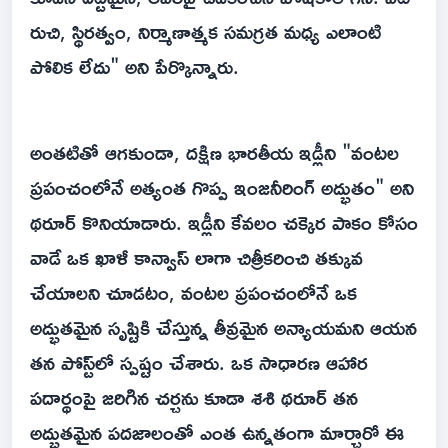
రుచి, స్థిరత్వం, నిర్మాణాత్మక సమగ్రత మధ్య ఎలాంటి
పోలిక లేదు" అని పేర్కొన్నారు.
అంతటితో ఆగకుండా, దక్షిణ భారతీయ ఇడ్లీని "వంటల
ప్రపంచంలోనే అత్యంత గొప్ప ఇంజనీరింగ్ అద్భుతం" అని
థరూర్ కొనియాడారు. ఇడ్లీని కేవలం చక్కెర పాకం కోసం
వాడే ఒక ఖాళీ కాన్వాస్ లాగా చిత్రీకరించి తక్కువ
చేయాలని చూడటం, వంటల ప్రపంచంలోనే ఒక
అద్భుతమైన సృష్టికి చేస్తున్న తీవ్రమైన అన్యాయమని ఆయన
తన పోస్ట్‌లో స్పష్టం చేశారు. ఒక సాధారణ ఆహార
పదార్థంపై జరిగిన చర్చను కూడా శశి థరూర్ తన
అద్భుతమైన పదజాలంతో ఎంత ఉన్నతంగా మార్చారో ఈ