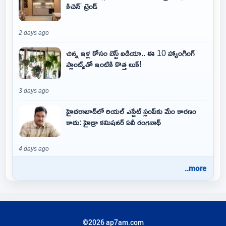
కిచెన్' ట్రెండ్
2 days ago
చిన్న ఇళ్ల కోసం బెస్ట్ ఐడియా.. ఈ 10 హ్యాంగింగ్
ప్లాంట్స్‌తో ఇంటికి కొత్త లుక్!
3 days ago
హైదరాబాద్‌లో రియల్ ఎస్టేట్ స్లంప్‌కు మేం కారణం
కాదు: హైడ్రా కమిషనర్ ఏవీ రంగనాథ్
4 days ago
..more
©2026 ap7am.com