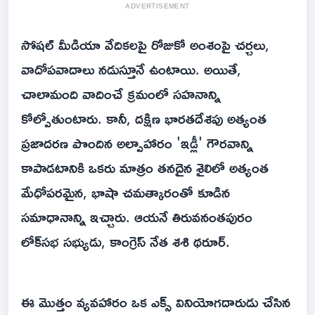
ADVERTISEMENT
సోషల్ మీడియా వేదికలపై రోజుకో అంశంపై చర్చలు,
వాదోపవాదాలు నడుస్తూనే ఉంటాయి. అయితే,
చాలామంది వాదించే క్రమంలో సహనాన్ని
కోల్పోతుంటారు. కానీ, దక్షిణ భారతదేశపు అత్యంత
ప్రజాదరణ పొందిన అల్పాహారం 'ఇడ్లీ' గౌరవాన్ని
కాపాడటానికి ఒకరు మాత్రం తనదైన శైలిలో అత్యంత
మేధోపరమైన, భాషా చమత్కారంతో కూడిన
సమాధానాన్ని ఇచ్చారు. ఆయనే తిరువనంతపురం
లోక్‌సభ సభ్యుడు, కాంగ్రెస్ నేత శశి థరూర్.
ఈ మొత్తం వ్యవహారం ఒక ఎక్స్ వినియోగదారుడు చేసిన