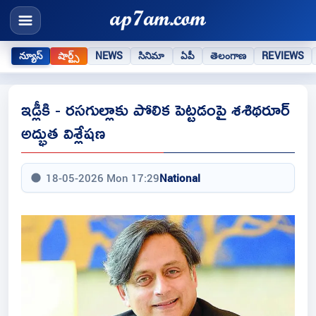
న్యూస్
షార్ట్స్
NEWS
సినిమా
ఏపీ
తెలంగాణ
REVIEWS
ఇడ్లీకి - రసగుల్లాకు పోలిక పెట్టడంపై శశిథరూర్
అద్భుత విశ్లేషణ
18-05-2026 Mon 17:29
National