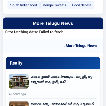
South Indian food
Bengali sweets
Food debate
More Telugu News
Error fetching data: Failed to fetch
..More Telugu News
Realty
తక్కువ స్థలంలో ఎక్కువ సౌకర్యాలు.. డ్యూప్లెక్స్ ఇళ్ల
నిర్మాణంలో కొత్త ట్రెండ్స్ ఇవే!
10 hours ago
వంటగది ఉన్నా.. కనిపించదు! ఇదే కొత్త 'ఇన్విజిబుల్