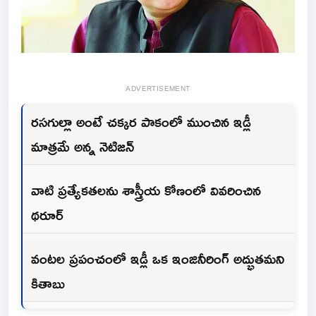
ADVERTISEMENT
రసగుల్లా అంటే చక్కర పాకంలో ముంచిన ఇడ్లీ
మాత్రమే అన్న నెటిజన్
వాటి ప్రత్యేకతలను శాస్త్రీయ కోణంలో వివరించిన
థరూర్
వంటల ప్రపంచంలో ఇడ్లీ ఒక ఇంజినీరింగ్ అద్భుతమని
కితాబు