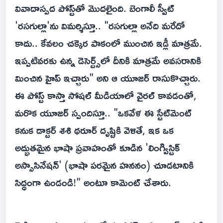
వివాదాస్పద పోస్ట్‌తో మొదలైంది. బెంగాలీ స్వీట్
'రసగుల్లా'ను విమర్శిస్తూ.. "రసగుల్లా అనేది మరేదో
కాదు.. కేవలం చక్కెర పాకంలో ముంచిన ఇడ్లీ మాత్రమే.
ఇప్పటివరకు ఉన్న డెసెర్ట్స్‌లో దీనికి మాత్రమే అవసరానికి
మించిన హైప్ ఇచ్చారు" అని ఆ యూజర్ రాసుకొచ్చారు.
ఈ పోస్ట్ కాస్తా సోషల్ మీడియాలో వైరల్ కావడంతో,
మరొక యూజర్ స్పందిస్తూ.. "ఒకవేళ ఈ స్టేట్‌మెంట్
కనుక డాక్టర్ శశి థరూర్ దృష్టికి వెళితే, ఇక ఒక
అద్భుతమైన భాషా ప్రవాహంతో కూడిన 'లింగ్విస్టిక్
అస్సాసినేషన్' (భాషా పరమైన హననం) చూడటానికి
సిద్ధంగా ఉండండి!" అంటూ కామెంట్ చేశారు.