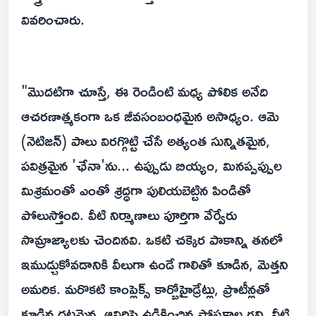
వివరించారు.
"మొదటిగా చూస్తే, ఈ రెండింటి మధ్య పోలిక అనేది
ఆచరణాత్మకంగా ఒక జీవసంబంధమైన అసాధ్యం. ఆమె
(నెటిజన్) పాలు విరగ్గొట్టి చేసే అత్యంత సున్నితమైన,
పవిత్రమైన 'ఛేనా'ను... ఉప్పుడు బియ్యం, మినప్పప్పుల
మిశ్రమంతో ఎంతో శ్రద్ధగా పులియబెట్టిన పిండితో
పోలుస్తోంది. వీటి నిర్మాణాలు పూర్తిగా వేర్వేరు
సామ్రాజ్యాలకు చెందినవి. ఒకటి చక్కెర పాకాన్ని తనలో
ఇముడ్చుకోవడానికి వీలుగా ఉండే గాలితో కూడిన, మెత్తని
అమరిక. మరొకటి కాంప్లెక్స్ కార్బోహైడ్రేట్లు, ప్రొటీన్లతో
కూడిన దట్టమైన, ఆవిరిపై ఉడికించిన పోషకాల గని. వీటి