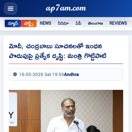
న్యూస్
షార్ట్స్
NEWS
సినిమా
ఏపీ
తెలంగాణ
REVIEWS
మోదీ, చంద్రబాబు సూచనలతో ఇంధన
పొదుపుపై ప్రత్యేక దృష్టి: మంత్రి గొట్టిపాటి
16-05-2026 Sat 19:59
Andhra