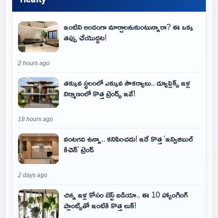
ఇంటిని అందంగా మార్చాలనుకుంటున్నారా? ఈ ఒక్క
తప్పు చేయొద్దట!
2 hours ago
తక్కువ స్థలంలో ఎక్కువ సౌకర్యాలు.. డ్యూప్లెక్స్ ఇళ్ల
నిర్మాణంలో కొత్త ట్రెండ్స్ ఇవే!
18 hours ago
వంటగది ఉన్నా.. కనిపించదు! ఇదే కొత్త 'ఇన్విజిబుల్
కిచెన్' ట్రెండ్
2 days ago
చిన్న ఇళ్ల కోసం బెస్ట్ ఐడియా.. ఈ 10 హ్యాంగింగ్
ప్లాంట్స్‌తో ఇంటికి కొత్త లుక్!