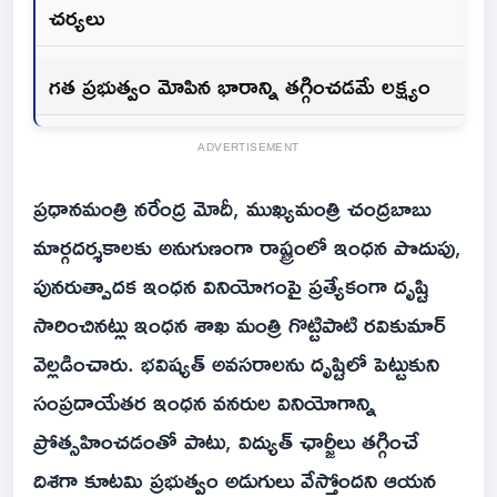
చర్యలు
గత ప్రభుత్వం మోపిన భారాన్ని తగ్గించడమే లక్ష్యం
ADVERTISEMENT
ప్రధానమంత్రి నరేంద్ర మోదీ, ముఖ్యమంత్రి చంద్రబాబు
మార్గదర్శకాలకు అనుగుణంగా రాష్ట్రంలో ఇంధన పొదుపు,
పునరుత్పాదక ఇంధన వినియోగంపై ప్రత్యేకంగా దృష్టి
సారించినట్లు ఇంధన శాఖ మంత్రి గొట్టిపాటి రవికుమార్
వెల్లడించారు. భవిష్యత్ అవసరాలను దృష్టిలో పెట్టుకుని
సంప్రదాయేతర ఇంధన వనరుల వినియోగాన్ని
ప్రోత్సహించడంతో పాటు, విద్యుత్ ఛార్జీలు తగ్గించే
దిశగా కూటమి ప్రభుత్వం అడుగులు వేస్తోందని ఆయన