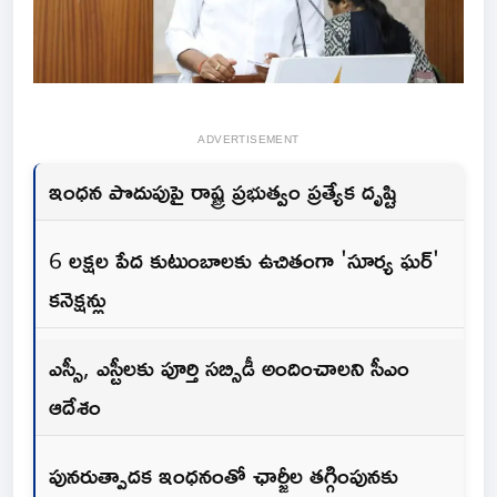
ADVERTISEMENT
ఇంధన పొదుపుపై రాష్ట్ర ప్రభుత్వం ప్రత్యేక దృష్టి
6 లక్షల పేద కుటుంబాలకు ఉచితంగా 'సూర్య ఘర్'
కనెక్షన్లు
ఎస్సీ, ఎస్టీలకు పూర్తి సబ్సిడీ అందించాలని సీఎం
ఆదేశం
పునరుత్పాదక ఇంధనంతో ఛార్జీల తగ్గింపునకు