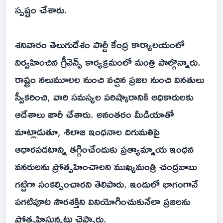
స్పష్టం చేశారు.
శనివారం తెలుగుదేశం పార్టీ కేంద్ర కార్యాలయంలో
నిర్వహించిన గ్రీవెన్స్ కార్యక్రమంలో మంత్రి పాల్గొన్నారు.
రాష్ట్రం నలుమూలల నుంచి వచ్చిన ప్రజల నుంచి వినతులు
స్వీకరించి, వారి సమస్యల పరిష్కారానికి అధికారులకు
ఆదేశాలు జారీ చేశారు. అనంతరం మీడియాతో
మాట్లాడుతూ, శిలాజ ఇంధనాల దిగుమతిపై
ఆధారపడటాన్ని తగ్గించేందుకు ప్రత్యామ్నాయ ఇంధన
వనరులను ప్రోత్సహించాలని ముఖ్యమంత్రి చంద్రబాబు
గట్టిగా సంకల్పించారని తెలిపారు. ఇందులో భాగంగానే
పగటిపూట సౌరశక్తిని వినియోగించుకునేలా ప్రజలను
ప్రోత్సహిస్తున్నట్లు చెప్పారు.