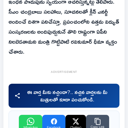
ఇంధన పొదుపును స్వయంగా ఆచరిస్తున్నట్లు తెలిపారు.
సీఎం చంద్రబాబు సలహాలు, సూచనలతో క్లీన్ ఎనర్జీ
అందించే దిశగా పనిచేస్తూ, ప్రపంచంలోని ఉత్తమ విద్యుత్
సంస్కరణలను అందిపుచ్చుకునే తొలి రాష్ట్రంగా ఏపీని
నిలబెడతామని మంత్రి గొట్టిపాటి రవికుమార్ ధీమా వ్యక్తం
చేశారు.
ADVERTISEMENT
ఈ వార్త మీకు నచ్చిందా?.. నచ్చిన వార్తలను మీ
మిత్రులతో కూడా పంచుకోండి.
Copy Link
WhatsApp
Facebook
(Twitter)