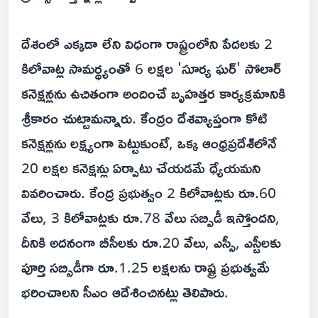
దేశంలో ఎక్కడా లేని విధంగా రాష్ట్రంలోని పేదలకు 2
కిలోవాట్ల సామర్థ్యంతో 6 లక్షల 'సూర్య ఘర్' సోలార్
కనెక్షన్లను ఉచితంగా అందించే బృహత్తర కార్యక్రమానికి
శ్రీకారం చుట్టామన్నారు. కేంద్రం దేశవ్యాప్తంగా కోటి
కనెక్షన్లను లక్ష్యంగా పెట్టుకుంటే, ఒక్క ఆంధ్రప్రదేశ్‌లోనే
20 లక్షల కనెక్షన్లు ఏర్పాటు చేయడమే ధ్యేయమని
వివరించారు. కేంద్ర ప్రభుత్వం 2 కిలోవాట్లకు రూ.60
వేలు, 3 కిలోవాట్లకు రూ.78 వేలు సబ్సిడీ ఇస్తోందని,
దీనికి అదనంగా బీసీలకు రూ.20 వేలు, ఎస్సీ, ఎస్టీలకు
పూర్తి సబ్సిడీగా రూ.1.25 లక్షలను రాష్ట్ర ప్రభుత్వమే
భరించాలని సీఎం ఆదేశించినట్లు తెలిపారు.