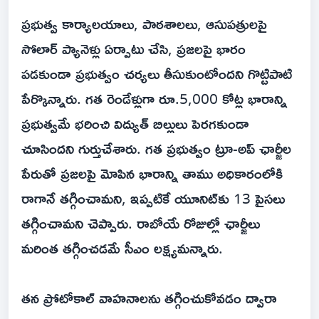
ప్రభుత్వ కార్యాలయాలు, పాఠశాలలు, ఆసుపత్రులపై
సోలార్ ప్యానెళ్లు ఏర్పాటు చేసి, ప్రజలపై భారం
పడకుండా ప్రభుత్వం చర్యలు తీసుకుంటోందని గొట్టిపాటి
పేర్కొన్నారు. గత రెండేళ్లుగా రూ.5,000 కోట్ల భారాన్ని
ప్రభుత్వమే భరించి విద్యుత్ బిల్లులు పెరగకుండా
చూసిందని గుర్తుచేశారు. గత ప్రభుత్వం ట్రూ-అప్ ఛార్జీల
పేరుతో ప్రజలపై మోపిన భారాన్ని తాము అధికారంలోకి
రాగానే తగ్గించామని, ఇప్పటికే యూనిట్‌కు 13 పైసలు
తగ్గించామని చెప్పారు. రాబోయే రోజుల్లో ఛార్జీలు
మరింత తగ్గించడమే సీఎం లక్ష్యమన్నారు.
తన ప్రోటోకాల్ వాహనాలను తగ్గించుకోవడం ద్వారా