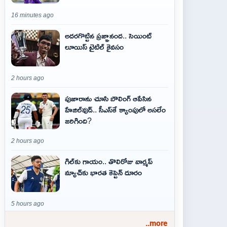
16 minutes ago
అదరగొట్టిన ప్రజ్ఞానంద.. సెయింట్‌
లూయిస్ టైటిల్‌ కైవసం
2 hours ago
పుజారాను చూసి బౌలింగ్ ఆపేసిన
హేజిల్‌వుడ్.. సీఎస్‌కే క్యాంపులో అసలేం
జరిగింది?
2 hours ago
గిల్‌కు గాయం.. తొలిరోజు వార్మప్‌
మ్యాచ్‌కు భారత కెప్టెన్‌ దూరం
5 hours ago
..more