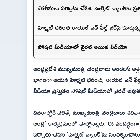
పోలీసులు ఏర్పాటు చేసిన హెల్మెట్ బ్యాంక్‌కు ప్
హెల్మెట్ ధరించి రాయల్ ఎన్ ఫీల్డ్ బైక్‌పై కూర్చు
సోషల్ మీడియాలో వైరల్ అయిన వీడియో
ఆంధ్రప్రదేశ్ ముఖ్యమంత్రి చంద్రబాబు అందరినీ ఆశ్
భాగంగా ఆయన హెల్మెట్ ధరించి, రాయల్ ఎన్ ఫీల్డ్
వీడియో ప్రస్తుతం సోషల్ మీడియాలో వైరల్ అవుత
వివరాల్లోకి వెళితే, ముఖ్యమంత్రి చంద్రబాబు శనివార
ఆంధ్ర’ కార్యక్రమంలో పాల్గొన్నారు. ఈ సందర్భంగా
ఏర్పాటు చేసిన ‘హెల్మెట్ బ్యాంక్‌’ను సందర్శించా