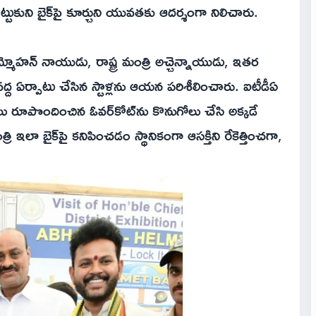
ుకుని బైక్‌పై కూర్చుని యువతకు ఆదర్శంగా నిలిచారు.
్మోహన్ నాయుడు, రాష్ట్ర మంత్రి అచ్చెన్నాయుడు, ఇతర
్ద ఏర్పాటు చేసిన స్టాళ్లను ఆయన పరిశీలించారు. ఐటీడీఏ
ిజనులు రూపొందించిన ఓవర్‌కోట్‌ను కొనుగోలు చేసి అక్కడే
ి ఇలా బైక్‌పై కనిపించడం స్థానికంగా ఆసక్తిని రేకెత్తించగా,