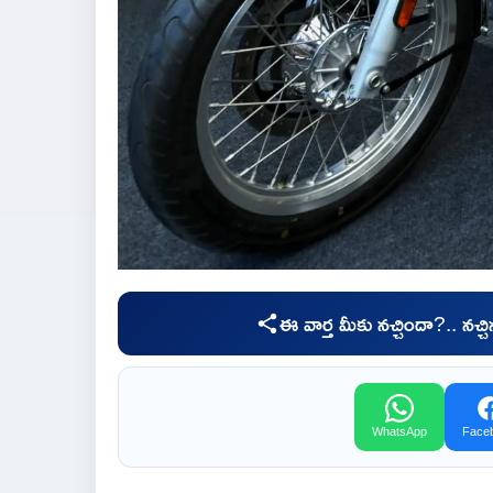
ఈ వార్త మీకు నచ్చిందా?.. నచ్
WhatsApp
Face