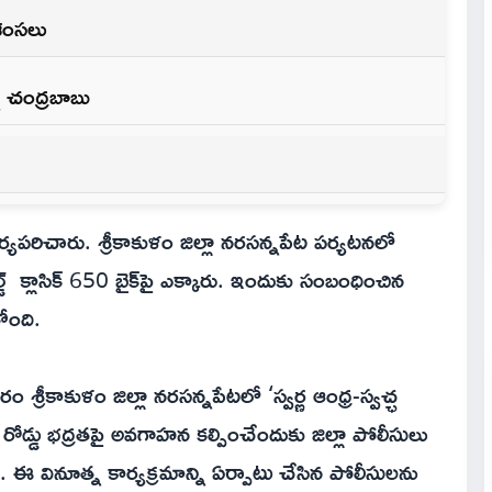
రశంసలు
న్న చంద్రబాబు
చర్యపరిచారు. శ్రీకాకుళం జిల్లా నరసన్నపేట పర్యటనలో
 క్లాసిక్ 650 బైక్‌పై ఎక్కారు. ఇందుకు సంబంధించిన
ోంది.
ం శ్రీకాకుళం జిల్లా నరసన్నపేటలో ‘స్వర్ణ ఆంధ్ర-స్వచ్ఛ
 రోడ్డు భద్రతపై అవగాహన కల్పించేందుకు జిల్లా పోలీసులు
రు. ఈ వినూత్న కార్యక్రమాన్ని ఏర్పాటు చేసిన పోలీసులను