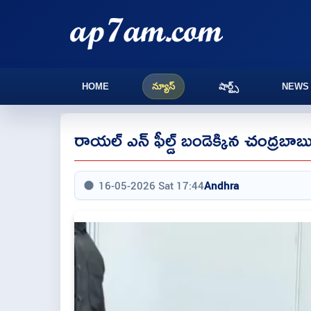
HOME
న్యూస్
షార్ట్స్
NEWS
రాయల్ ఎన్ ఫీల్డ్ బండెక్కిన చంద్రబాబ
16-05-2026 Sat 17:44
Andhra