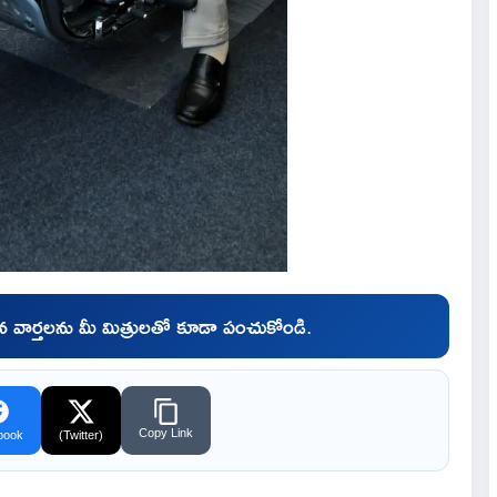
చిన వార్తలను మీ మిత్రులతో కూడా పంచుకోండి.
Copy Link
book
(Twitter)