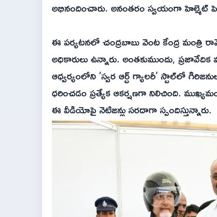
అభినందించారు. అనంతరం స్వయంగా హెల్మెట్ పెట్ట
ఈ పర్యటనలో చంద్రబాబు వెంట కేంద్ర మంత్రి రామ
అధికారులు ఉన్నారు. అంతకుముందు, ప్రజావేదిక వద
ఆధ్వర్యంలోని ‘స్వర ఆర్ట్ గ్యాలరీ’ స్టాల్‌లో గిర
ధరించడం ప్రత్యేక ఆకర్షణగా నిలిచింది. ముఖ్యమంత్ర
ఈ వీడియోపై నెటిజన్లు సరదాగా స్పందిస్తున్నారు.