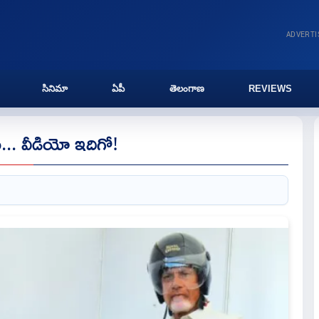
ADVERT
సినిమా
ఏపీ
తెలంగాణ
REVIEWS
ు... వీడియో ఇదిగో!