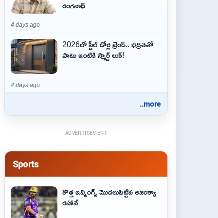
రంగనాథ్
4 days ago
2026లో స్టీల్ డోర్ల ట్రెండ్.. భద్రతతో
పాటు ఇంటికి స్మార్ట్ లుక్!
4 days ago
..more
ADVERTISEMENT
Sports
కొత్త ఇన్నింగ్స్ మొదలుపెట్టిన అజింక్యా
రహానే