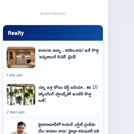
ADVERTISEMENT
Realty
వంటగది ఉన్నా.. కనిపించదు! ఇదే కొత్త
'ఇన్విజిబుల్ కిచెన్' ట్రెండ్
1 day ago
చిన్న ఇళ్ల కోసం బెస్ట్ ఐడియా.. ఈ 10
హ్యాంగింగ్ ప్లాంట్స్‌తో ఇంటికి కొత్త
లుక్!
2 days ago
హైదరాబాద్‌లో రియల్ ఎస్టేట్ స్లంప్‌కు
మేం కారణం కాదు: హైడ్రా కమిషనర్ ఏవీ