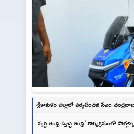
శ్రీకాకుళం జిల్లాలో పర్యటించిన సీఎం చంద్రబాబ
'స్వర్ణ ఆంధ్ర-స్వచ్ఛ ఆంధ్ర' కార్యక్రమంలో పాల్గొన