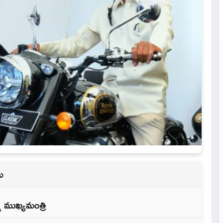
ు
్న ముఖ్యమంత్రి