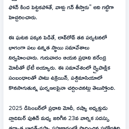
ఫోన్ కింద పెట్టకపోతే, వాళ్లు గన్ తీస్తారు" అని గట్టిగా
హెచ్చరించారు.
ఈ ఘటన పక్కన పెడితే, లావ్‌రోవ్ తన పర్యటనలో
భాగంగా పలు ఉన్నత స్థాయి సమావేశాలు
నిర్వహించారు. గురువారం ఆయన ప్రధాని నరేంద్ర
మోదీతో భేటీ అయ్యారు. ఈ సమావేశంలో ద్వైపాక్షిక
సంబంధాలతో పాటు ఉక్రెయిన్, పశ్చిమాసియాలో
కొనసాగుతున్న ఘర్షణలపైనా చర్చించినట్లు తెలుస్తోంది.
2025 డిసెంబర్‌లో ప్రధాని మోదీ, రష్యా అధ్యక్షుడు
వ్లాదిమిర్ పుతిన్ మధ్య జరిగిన 23వ వార్షిక సదస్సు
తర్వాత భారత్-రష్యా సహకారంలో సాధించిన పురోగతిని