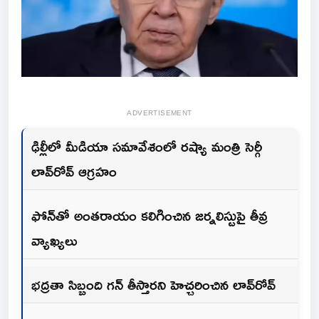
ADVERTISEMENT
ఢిల్లీలో మీడియా సమావేశంలో రష్యా మంత్రి సెర్గీ
లావ్‌రోవ్ ఆగ్రహం
ఫోన్‌తో అంతరాయం కలిగించిన జర్నలిస్టుపై తీవ్ర
వ్యాఖ్యలు
భద్రతా సిబ్బంది గన్ తీస్తారని హెచ్చరించిన లావ్‌రోవ్