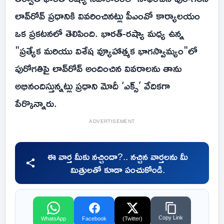
లావ్‌రోవ్ ప్రధానికి వివరించినట్లు పీఎంవో కార్యాలయం
ఒక ప్రకటనలో తెలిపింది. భారత్-రష్యా మధ్య ఉన్న
"ప్రత్యేక మరియు విశేష వ్యూహాత్మక భాగస్వామ్యం"లో
పురోగతిపై లావ్‌రోవ్ అందించిన వివరాలను తాను
అభినందిస్తున్నట్లు ప్రధాని మోదీ ‘ఎక్స్’ వేదికగా
పేర్కొన్నారు.
ADVERTISEMENT
ఈ వార్త మీకు నచ్చిందా?.. నచ్చిన వార్తలను మీ
మిత్రులతో కూడా పంచుకోండి.
Copy Link
WhatsApp
Facebook
(Twitter)