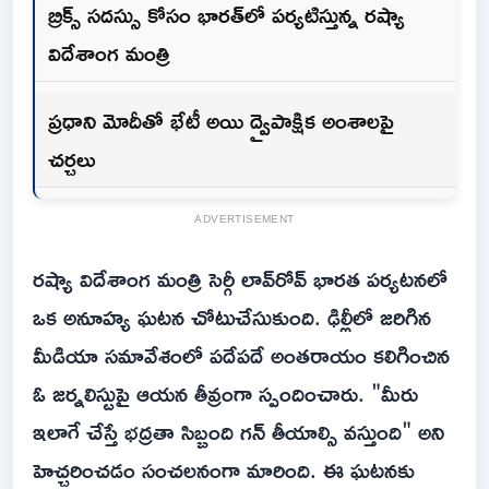
బ్రిక్స్ సదస్సు కోసం భారత్‌లో పర్యటిస్తున్న రష్యా
విదేశాంగ మంత్రి
ప్రధాని మోదీతో భేటీ అయి ద్వైపాక్షిక అంశాలపై
చర్చలు
ADVERTISEMENT
రష్యా విదేశాంగ మంత్రి సెర్గీ లావ్‌రోవ్ భారత పర్యటనలో
ఒక అనూహ్య ఘటన చోటుచేసుకుంది. ఢిల్లీలో జరిగిన
మీడియా సమావేశంలో పదేపదే అంతరాయం కలిగించిన
ఓ జర్నలిస్టుపై ఆయన తీవ్రంగా స్పందించారు. "మీరు
ఇలాగే చేస్తే భద్రతా సిబ్బంది గన్ తీయాల్సి వస్తుంది" అని
హెచ్చరించడం సంచలనంగా మారింది. ఈ ఘటనకు