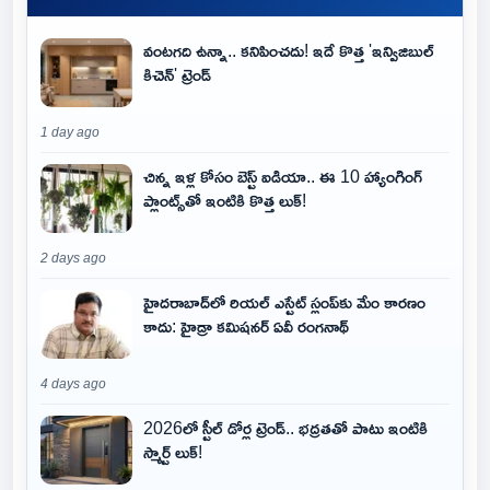
వంటగది ఉన్నా.. కనిపించదు! ఇదే కొత్త 'ఇన్విజిబుల్
కిచెన్' ట్రెండ్
1 day ago
చిన్న ఇళ్ల కోసం బెస్ట్ ఐడియా.. ఈ 10 హ్యాంగింగ్
ప్లాంట్స్‌తో ఇంటికి కొత్త లుక్!
2 days ago
హైదరాబాద్‌లో రియల్ ఎస్టేట్ స్లంప్‌కు మేం కారణం
కాదు: హైడ్రా కమిషనర్ ఏవీ రంగనాథ్
4 days ago
2026లో స్టీల్ డోర్ల ట్రెండ్.. భద్రతతో పాటు ఇంటికి
స్మార్ట్ లుక్!