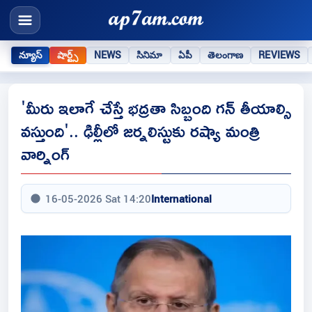
న్యూస్
షార్ట్స్
NEWS
సినిమా
ఏపీ
తెలంగాణ
REVIEWS
'మీరు ఇలాగే చేస్తే భద్రతా సిబ్బంది గన్ తీయాల్సి
వస్తుంది'.. ఢిల్లీలో జర్నలిస్టుకు రష్యా మంత్రి
వార్నింగ్
16-05-2026 Sat 14:20
International