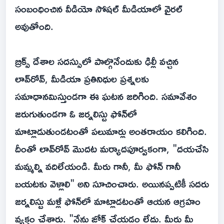
సంబంధించిన వీడియో సోషల్ మీడియాలో వైరల్
అవుతోంది.
బ్రిక్స్ దేశాల సదస్సులో పాల్గొనేందుకు ఢిల్లీ వచ్చిన
లావ్‌రోవ్, మీడియా ప్రతినిధుల ప్రశ్నలకు
సమాధానమిస్తుండగా ఈ ఘటన జరిగింది. సమావేశం
జరుగుతుండగా ఓ జర్నలిస్టు ఫోన్‌లో
మాట్లాడుతుండటంతో పలుమార్లు అంతరాయం కలిగింది.
దీంతో లావ్‌రోవ్ మొదట మర్యాదపూర్వకంగా, "దయచేసి
మమ్మల్ని వదిలేయండి. మీరు గానీ, మీ ఫోన్ గానీ
బ‌య‌ట‌కు వెళ్లాలి" అని సూచించారు. అయినప్పటికీ సదరు
జర్నలిస్టు మళ్లీ ఫోన్‌లో మాట్లాడటంతో ఆయన ఆగ్ర‌హం
వ్య‌క్తం చేశారు. "నేను జోక్ చేయడం లేదు. మీరు మీ