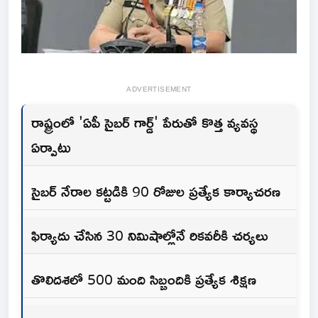
ADVERTISEMENT
రాష్ట్రంలో 'ఏపీ సైబర్ గార్డ్' పేరుతో కొత్త వ్యవస్థ
ఏర్పాటు
సైబర్ నేరాల కట్టడికి 90 రోజుల ప్రత్యేక కార్యాచరణ
ఫిర్యాదు చేసిన 30 నిమిషాల్లోనే రికవరీకి చర్యలు
తొలిదశలో 500 మంది సిబ్బందికి ప్రత్యేక శిక్షణ