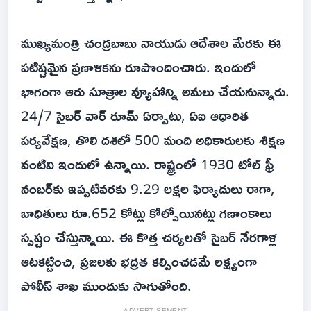
ముఖ్యమంత్రి చంద్రబాబు నాయుడు ఆదేశాల మేరకు ఈ
పటిష్టమైన ప్రణాళికను రూపొందించారు. ఇందులో
భాగంగా ఆరు సూత్రాల వ్యూహాన్ని అమలు చేయనున్నారు.
24/7 సైబర్ వార్ రూమ్ ఏర్పాటు, ఏఐ ఆధారిత
పర్యవేక్షణ, తొలి దశలో 500 మంది అధికారులకు శిక్షణ
వంటివి ఇందులో ఉన్నాయి. రాష్ట్రంలో 1930 టోల్ ఫ్రీ
నంబర్‌కు ఇప్పటివరకు 9.29 లక్షల ఫిర్యాదులు రాగా,
బాధితులు రూ.652 కోట్లు కోల్పోయినట్లు గణాంకాలు
స్పష్టం చేస్తున్నాయి. ఈ కొత్త చర్యలతో సైబర్ నేరగాళ్ల
ఆటకట్టించి, ప్రజలకు భద్రత కల్పించడమే లక్ష్యంగా
పోలీస్ శాఖ ముందుకు సాగుతోంది.
ADVERTISEMENT