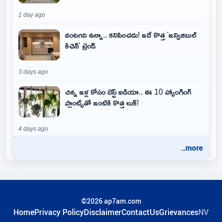
1 day ago
వంటగది ఉన్నా.. కనిపించదు! ఇదే కొత్త 'ఇన్విజిబుల్
కిచెన్' ట్రెండ్
3 days ago
చిన్న ఇళ్ల కోసం బెస్ట్ ఐడియా.. ఈ 10 హ్యాంగింగ్
ప్లాంట్స్‌తో ఇంటికి కొత్త లుక్!
4 days ago
..more
©2026 ap7am.com
Home
Privacy Policy
Disclaimer
ContactUs
Grievances
NV