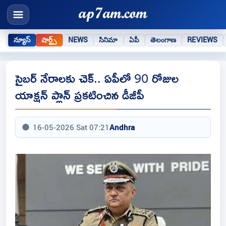
న్యూస్
షార్ట్స్
NEWS
సినిమా
ఏపీ
తెలంగాణ
REVIEWS
సైబర్ నేరాలకు చెక్.. ఏపీలో 90 రోజుల
యాక్షన్ ప్లాన్ ప్రకటించిన డీజీపీ
16-05-2026 Sat 07:21
Andhra