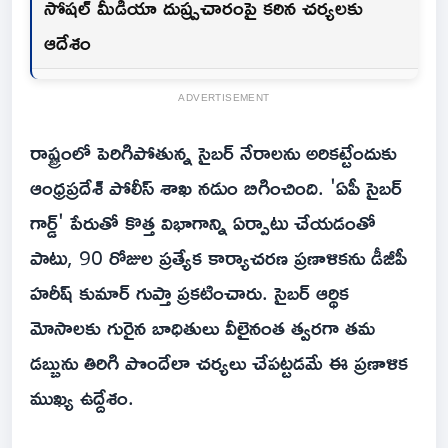
సోషల్ మీడియా దుష్ప్రచారంపై కఠిన చర్యలకు
ఆదేశం
ADVERTISEMENT
రాష్ట్రంలో పెరిగిపోతున్న సైబర్ నేరాలను అరికట్టేందుకు
ఆంధ్రప్రదేశ్ పోలీస్ శాఖ నడుం బిగించింది. 'ఏపీ సైబర్
గార్డ్' పేరుతో కొత్త విభాగాన్ని ఏర్పాటు చేయడంతో
పాటు, 90 రోజుల ప్రత్యేక కార్యాచరణ ప్రణాళికను డీజీపీ
హరీష్ కుమార్ గుప్తా ప్రకటించారు. సైబర్ ఆర్థిక
మోసాలకు గురైన బాధితులు వీలైనంత త్వరగా తమ
డబ్బును తిరిగి పొందేలా చర్యలు చేపట్టడమే ఈ ప్రణాళిక
ముఖ్య ఉద్దేశం.