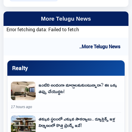
More Telugu News
Error fetching data: Failed to fetch
..More Telugu News
Realty
ఇంటిని అందంగా మార్చాలనుకుంటున్నారా? ఈ ఒక్క
తప్పు చేయొద్దట!
17 hours ago
తక్కువ స్థలంలో ఎక్కువ సౌకర్యాలు.. డ్యూప్లెక్స్ ఇళ్ల
నిర్మాణంలో కొత్త ట్రెండ్స్ ఇవే!