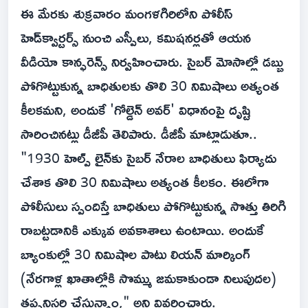
ఈ మేరకు శుక్రవారం మంగళగిరిలోని పోలీస్
హెడ్‌క్వార్టర్స్ నుంచి ఎస్పీలు, కమిషనర్లతో ఆయన
వీడియో కాన్ఫరెన్స్ నిర్వహించారు. సైబర్ మోసాల్లో డబ్బు
పోగొట్టుకున్న బాధితులకు తొలి 30 నిమిషాలు అత్యంత
కీలకమని, అందుకే 'గోల్డెన్ అవర్' విధానంపై దృష్టి
సారించినట్లు డీజీపీ తెలిపారు. డీజీపీ మాట్లాడుతూ..
"1930 హెల్ప్‌ లైన్‌కు సైబర్‌ నేరాల బాధితులు ఫిర్యాదు
చేశాక తొలి 30 నిమిషాలు అత్యంత కీలకం. ఈలోగా
పోలీసులు స్పందిస్తే బాధితులు పోగొట్టుకున్న సొత్తు తిరిగి
రాబట్టడానికి ఎక్కువ అవకాశాలు ఉంటాయి. అందుకే
బ్యాంకుల్లో 30 నిమిషాల పాటు లియన్‌ మార్కింగ్‌
(నేరగాళ్ల ఖాతాల్లోకి సొమ్ము జమకాకుండా నిలుపుదల)
తప్పనిసరి చేస్తున్నాం," అని వివరించారు.