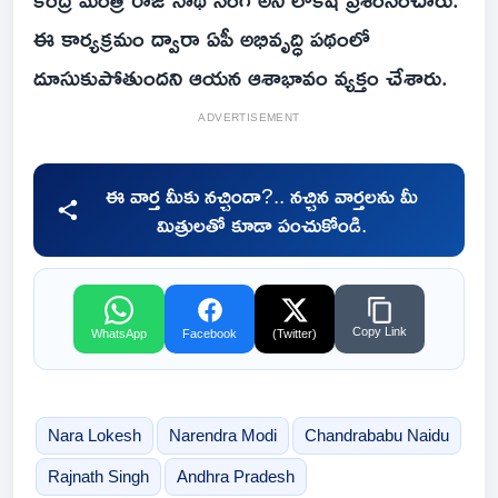
ఈ కార్యక్రమం ద్వారా ఏపీ అభివృద్ధి పథంలో
దూసుకుపోతుందని ఆయన ఆశాభావం వ్యక్తం చేశారు.
ADVERTISEMENT
ఈ వార్త మీకు నచ్చిందా?.. నచ్చిన వార్తలను మీ
మిత్రులతో కూడా పంచుకోండి.
Copy Link
WhatsApp
Facebook
(Twitter)
Nara Lokesh
Narendra Modi
Chandrababu Naidu
Rajnath Singh
Andhra Pradesh