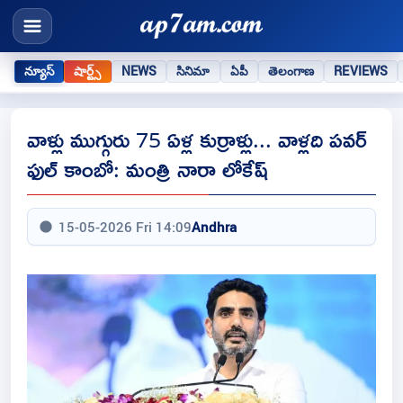
న్యూస్
షార్ట్స్
NEWS
సినిమా
ఏపీ
తెలంగాణ
REVIEWS
వాళ్లు ముగ్గురు 75 ఏళ్ల కుర్రాళ్లు... వాళ్లది పవర్
ఫుల్ కాంబో: మంత్రి నారా లోకేష్
15-05-2026 Fri 14:09
Andhra