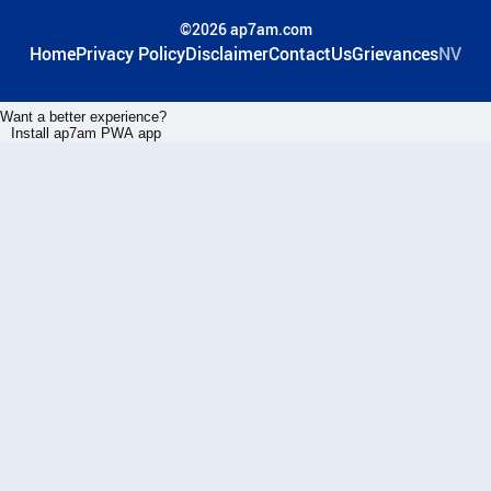
©2026 ap7am.com
Home
Privacy Policy
Disclaimer
ContactUs
Grievances
NV
Want a better experience?
Install ap7am PWA app