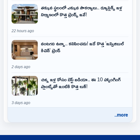
తక్కువ స్థలంలో ఎక్కువ సౌకర్యాలు.. డ్యూప్లెక్స్ ఇళ్ల
నిర్మాణంలో కొత్త ట్రెండ్స్ ఇవే!
22 hours ago
వంటగది ఉన్నా.. కనిపించదు! ఇదే కొత్త 'ఇన్విజిబుల్
కిచెన్' ట్రెండ్
2 days ago
చిన్న ఇళ్ల కోసం బెస్ట్ ఐడియా.. ఈ 10 హ్యాంగింగ్
ప్లాంట్స్‌తో ఇంటికి కొత్త లుక్!
3 days ago
..more