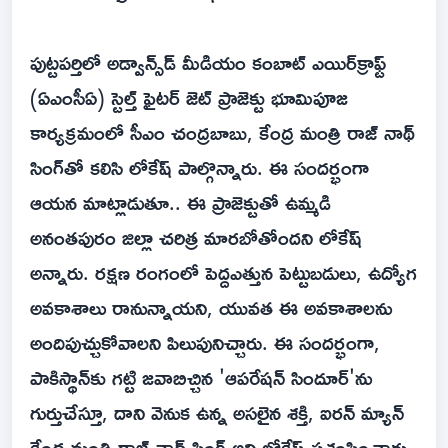
పుట్టపర్తిలో అడ్వాన్స్‌డ్ మీడియం కంబాట్ ఎయిర్‌క్రాఫ్ట్
(ఏఎంసీఏ) స్టెల్త్ ఫైటర్ జెట్ ప్రాజెక్టు భూమిపూజ
కార్యక్రమంలో సీఎం చంద్రబాబు, కేంద్ర మంత్రి రాజ్ నాథ్
సింగ్‌తో కలిసి లోకేష్ పాల్గొన్నారు. ఈ సందర్భంగా
ఆయన మాట్లాడుతూ.. ఈ ప్రాజెక్టుతో ఉమ్మడి
అనంతపురం జిల్లా చరిత్ర మారబోతోందని లోకేష్
అన్నారు. రక్షణ రంగంలో పెద్దఎత్తున పెట్టుబడులు, ఉద్యోగ
అవకాశాలు రానున్నాయని, యువత ఈ అవకాశాలను
అందిపుచ్చుకోవాలని పిలుపునిచ్చారు. ఈ సందర్భంగా,
పాకిస్థాన్‌కు గట్టి జవాబిచ్చిన 'ఆపరేషన్ సిందూర్'ను
గుర్తుచేస్తూ, దాని వెనుక ఉన్న అసలైన శక్తి, ఐరన్ మ్యాన్
కేంద్ర మంత్రి రాజ్ నాథ్ సింగ్ అని లోకేష్ ప్రశంసించారు.