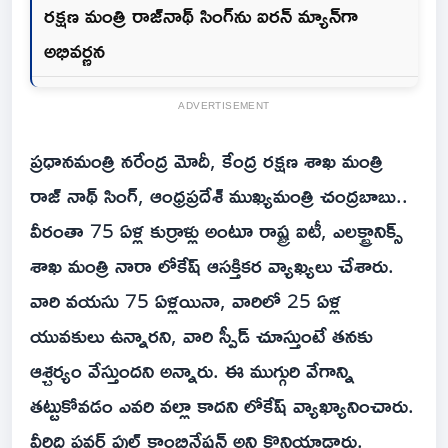
రక్షణ మంత్రి రాజ్‌నాథ్ సింగ్‌ను ఐరన్ మ్యాన్‌గా
అభివర్ణన
ADVERTISEMENT
ప్రధానమంత్రి నరేంద్ర మోదీ, కేంద్ర రక్షణ శాఖ మంత్రి
రాజ్ నాథ్ సింగ్, ఆంధ్రప్రదేశ్ ముఖ్యమంత్రి చంద్రబాబు..
వీరంతా 75 ఏళ్ల కుర్రాళ్లు అంటూ రాష్ట్ర ఐటీ, ఎలక్ట్రానిక్స్
శాఖ మంత్రి నారా లోకేష్ ఆసక్తికర వ్యాఖ్యలు చేశారు.
వారి వయసు 75 ఏళ్లయినా, వారిలో 25 ఏళ్ల
యువకులు ఉన్నారని, వారి స్పీడ్ చూస్తుంటే తనకు
ఆశ్చర్యం వేస్తుందని అన్నారు. ఈ ముగ్గురి వేగాన్ని
తట్టుకోవడం ఎవరి వల్లా కాదని లోకేష్ వ్యాఖ్యానించారు.
వీరిది పవర్ ఫుల్ కాంబినేషన్ అని కొనియాడారు.