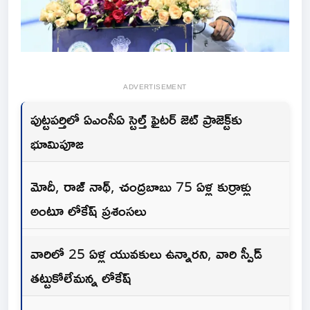
ADVERTISEMENT
పుట్టపర్తిలో ఏఎంసీఏ స్టెల్త్ ఫైటర్ జెట్ ప్రాజెక్ట్‌కు
భూమిపూజ
మోదీ, రాజ్ నాథ్, చంద్రబాబు 75 ఏళ్ల కుర్రాళ్లు
అంటూ లోకేష్ ప్రశంసలు
వారిలో 25 ఏళ్ల యువకులు ఉన్నారని, వారి స్పీడ్
తట్టుకోలేమన్న లోకేష్