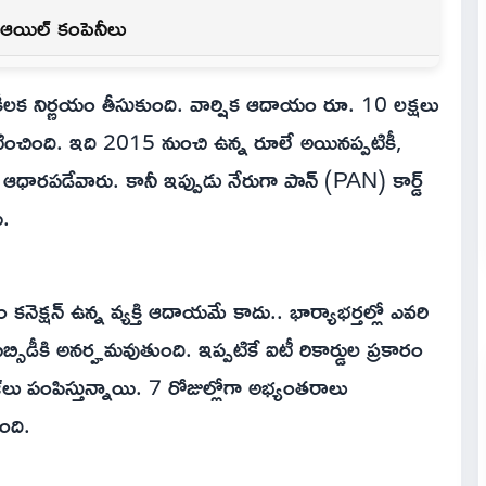
న ఆయిల్ కంపెనీలు
లో కీలక నిర్ణయం తీసుకుంది. వార్షిక ఆదాయం రూ. 10 లక్షలు
ప్రకటించింది. ఇది 2015 నుంచి ఉన్న రూలే అయినప్పటికీ,
పై ఆధారపడేవారు. కానీ ఇప్పుడు నేరుగా పాన్ (PAN) కార్డ్
ు.
్షన్ ఉన్న వ్యక్తి ఆదాయమే కాదు.. భార్యాభర్తల్లో ఎవరి
డీకి అనర్హమవుతుంది. ఇప్పటికే ఐటీ రికార్డుల ప్రకారం
‌లు పంపిస్తున్నాయి. 7 రోజుల్లోగా అభ్యంతరాలు
ంది.