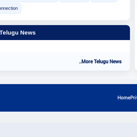
nnection
 Telugu News
..More Telugu News
Home
Pri