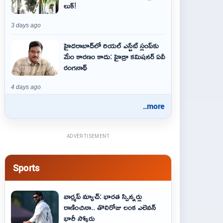
లుక్!
3 days ago
హైదరాబాద్‌లో రియల్ ఎస్టేట్ స్లంప్‌కు
మేం కారణం కాదు: హైడ్రా కమిషనర్ ఏవీ
రంగనాథ్
4 days ago
..more
ADVERTISEMENT
Sports
వార్మప్ మ్యాచ్: భారత స్పిన్నర్లు
రాణించినా.. తొలిరోజు లంక ఎలెవన్
భారీ స్కోరు