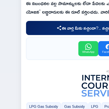
ఈ నిబంధనల వల్ల సామాన్యులకు లేదా పేదలకు ఎలా
యోజన' లబ్ధిదారులకు ఈ రూల్ వర్తించదు. వారికి
ఈ వార్త మీకు నచ్చిందా?.. నచ్
WhatsApp
Face
A
LPG Gas Subsidy
Gas Subsidy
LPG
Pr