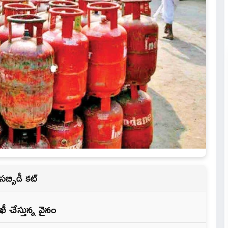
బ్సిడీ కట్
ీ చేస్తున్న వైనం