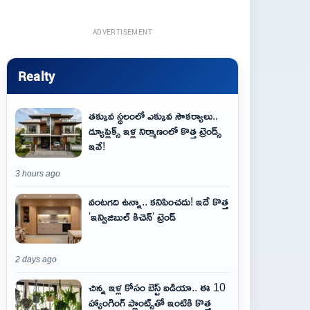
ADVERTISEMENT
Realty
తక్కువ స్థలంలో ఎక్కువ సౌకర్యాలు..
డ్యూప్లెక్స్ ఇళ్ల నిర్మాణంలో కొత్త ట్రెండ్స్
ఇవే!
3 hours ago
వంటగది ఉన్నా.. కనిపించదు! ఇదే కొత్త
'ఇన్విజిబుల్ కిచెన్' ట్రెండ్
2 days ago
చిన్న ఇళ్ల కోసం బెస్ట్ ఐడియా.. ఈ 10
హ్యాంగింగ్ ప్లాంట్స్‌తో ఇంటికి కొత్త