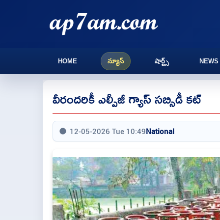
HOME
న్యూస్
షార్ట్స్
NEWS
వీరందరికీ ఎల్పీజీ గ్యాస్ సబ్సిడీ కట్
12-05-2026 Tue 10:49
National