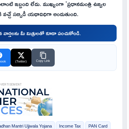
ంటి ఇబ్బంది లేదు. ముఖ్యంగా 'ప్రధానమంత్రి ఉజ్వల
 వచ్చే సబ్సిడీ యథావిధిగా అందుతుంది.
చిన వార్తలను మీ మిత్రులతో కూడా పంచుకోండి.
Copy Link
book
(Twitter)
DVERTISEMENT
adhan Mantri Ujjwala Yojana
Income Tax
PAN Card