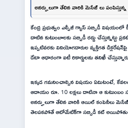
అనర్హులుగా తేలిన వారికి మెసేజ్ లు పంపిస్తున్
కేంద్ర ప్రభుత్వం ఎల్పీజీ గ్యాస్ సబ్సిడీ విషయం
దాటిన కుటుంబాలకు సబ్సిడీ రద్దు చేస్తున్నట్టు 
ఇప్పటివరకు వినియోగదారుల వ్యక్తిగత డిక్లరేషన్‌
డేటా ఆధారంగా ఐటీ రికార్డులను తనిఖీ చేస్తున్నార
ఇక్కడ గమనించాల్సిన విషయం ఏమిటంటే, కేవలం కనెక
ఆదాయం రూ. 10 లక్షలు దాటినా ఆ కుటుంబం సబ్సి
అనర్హులుగా తేలిన వారికి ఆయిల్ కంపెనీలు మెసేజ్
తెలపకపోతే ఆటోమేటిక్‌గా సబ్సిడీ కట్ అయిపోతు