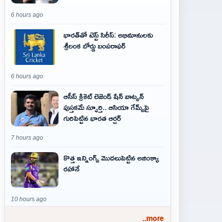
6 hours ago
భారత్‌తో టెస్ట్ సిరీస్: అభిమానులకు
శ్రీలంక బోర్డు బంపరాఫర్
6 hours ago
ఆసీస్ క్రికెట్ లెజెండ్ షేన్ వాట్సన్
పుస్తకమే స్ఫూర్తి.. ఆసియా గేమ్స్‌పై
గురిపెట్టిన భారత ఆర్చర్
7 hours ago
కొత్త ఇన్నింగ్స్ మొదలుపెట్టిన అజింక్యా
రహానే
10 hours ago
..more