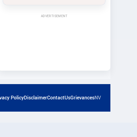
ADVERTISEMENT
vacy Policy
Disclaimer
ContactUs
Grievances
NV