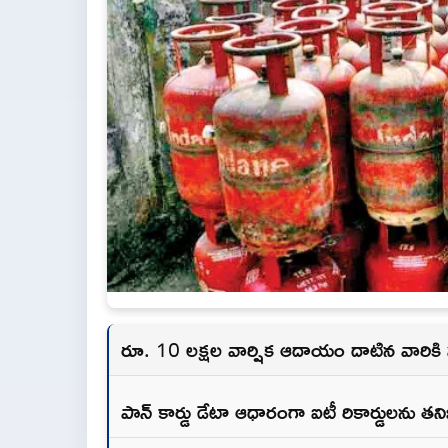
రూ. 10 లక్షల వార్షిక ఆదాయం దాటిన వారికి స
పాన్ కార్డు డేటా ఆధారంగా ఐటీ రికార్డులను తనిఖ