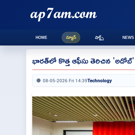
HOME
న్యూస్
షార్ట్స్
NEWS
భారత్‌లో కొత్త ఆఫీసు తెరిచిన 'అడోబ్'
08-05-2026 Fri 14:39
Technology