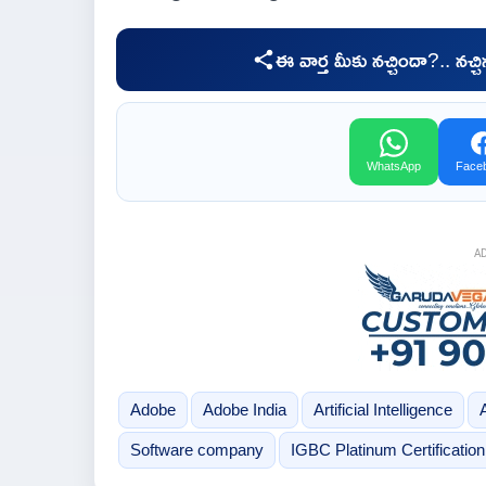
ఈ వార్త మీకు నచ్చిందా?.. నచ్
WhatsApp
Face
A
Adobe
Adobe India
Artificial Intelligence
Software company
IGBC Platinum Certification