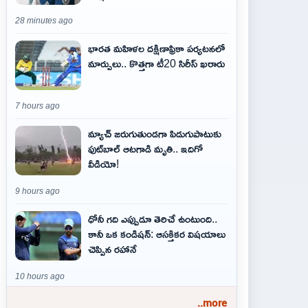
28 minutes ago
భారత మహిళల దక్షిణాఫ్రికా పర్యటనలో
మార్పులు.. కొత్తగా టీ20 సిరీస్ ఖరారు
7 hours ago
మ్యాచ్ జరుగుతుండగా పిడుగుపాటుకు
ఫుట్‌బాల్ ఆటగాడి మృతి.. ఇదిగో
వీడియో!
9 hours ago
ధోనీ గది ఎప్పుడూ తెరిచే ఉంటుంది..
కానీ ఒక కండిషన్: ఆసక్తికర విషయాలు
చెప్పిన రహానే
10 hours ago
..more