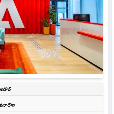
 అడోబ్
ో మూడోది