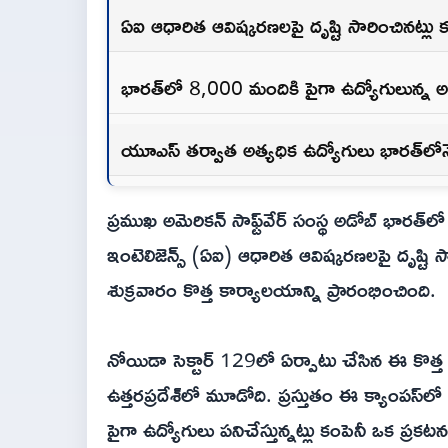
ఏఐ ఆధారిత ఆవిష్కరణలపై దృష్టి సారించినట్లు కంప
భారత్‌లో 8,000 మందికి పైగా ఉద్యోగులున్న అ
యూఎస్ తర్వాత అత్యధిక ఉద్యోగులు భారత్‌లోన
ప్రముఖ అమెరికన్ సాఫ్ట్‌వేర్ సంస్థ అడోబ్ భారత్‌
ఇంటెలిజెన్స్ (ఏఐ) ఆధారిత ఆవిష్కరణలపై దృష్టి సార
శుక్రవారం కొత్త కార్యాలయాన్ని ప్రారంభించింది.
నోయిడా సెక్టార్ 129లో ఏర్పాటు చేసిన ఈ కొత్
ఉత్తరప్రదేశ్‌లో మూడోది. ప్రస్తుతం ఈ క్యాంపస్‌
పైగా ఉద్యోగులు పనిచేస్తున్నట్లు కంపెనీ ఒక ప్రకటన