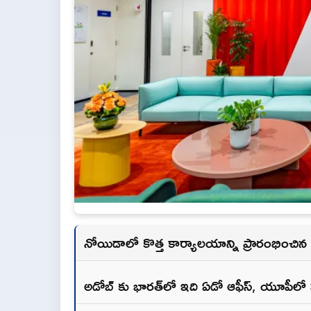
నోయిడాలో కొత్త కార్యాలయాన్ని ప్రారంభించిన
అడోబ్ కు భారత్‌లో ఇది ఏడో ఆఫీస్, యూపీల