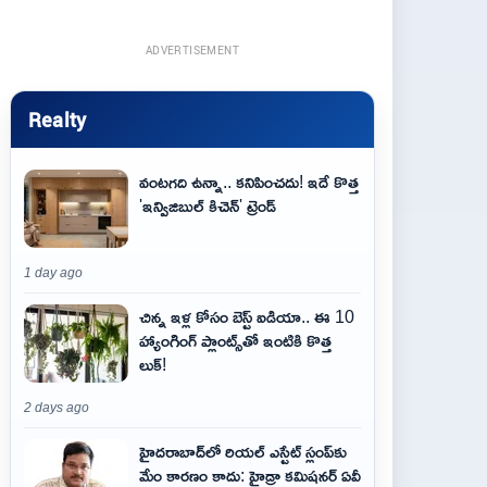
ADVERTISEMENT
Realty
వంటగది ఉన్నా.. కనిపించదు! ఇదే కొత్త
'ఇన్విజిబుల్ కిచెన్' ట్రెండ్
1 day ago
చిన్న ఇళ్ల కోసం బెస్ట్ ఐడియా.. ఈ 10
హ్యాంగింగ్ ప్లాంట్స్‌తో ఇంటికి కొత్త
లుక్!
2 days ago
హైదరాబాద్‌లో రియల్ ఎస్టేట్ స్లంప్‌కు
మేం కారణం కాదు: హైడ్రా కమిషనర్ ఏవీ