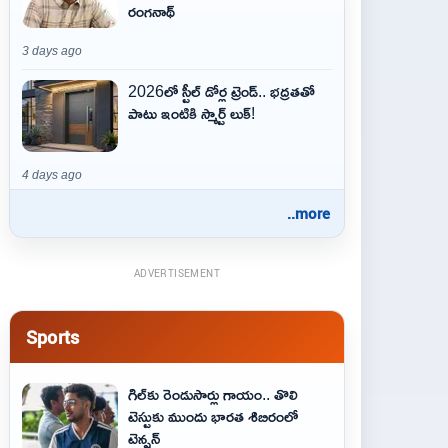
రంగనాథ్
3 days ago
2026లో స్టీల్ డోర్ల ట్రెండ్.. భద్రతతో
పాటు ఇంటికి స్మార్ట్ లుక్!
4 days ago
..more
ADVERTISEMENT
Sports
గిల్‌కు రెండుసార్లు గాయం.. తొలి
టెస్టుకు ముందు భారత శిబిరంలో
టెన్షన్