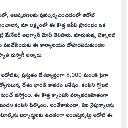
ణంలో, ఆవిష్కరణలను పునర్నిర్వచించడంలో అడోబ్
ించాలన్న మా లక్ష్యంలో ఈ కొత్త ఆఫీస్ ప్రారంభం ఒక
మేనేజర్ అభిగ్యాన్ మోదీ తెలిపారు. మారుతున్న టెక్నాలజీ
సి పనిచేసేందుకు ఈ కార్యాలయం దోహదపడుతుందని
ాతి రుస్తాగీ అన్నారు.
ోబ్‌కు, ప్రస్తుతం దేశవ్యాప్తంగా 8,000 మందికి పైగా
్యోగులున్న దేశం భారత్ కావడం విశేషం. కంపెనీ గ్లోబల్
ుంచే వస్తోంది. ఈ కొత్త క్యాంపస్ పర్యావరణహితంగా
ేషన్ ఉందని కంపెనీ పేర్కొంది. అంతేకాకుండా, ఏఐ నైపుణ్యాలను
టూల్స్‌ను విద్యార్థులకు ఉచితంగా అందిస్తున్నట్లు అడోబ్ ఈ