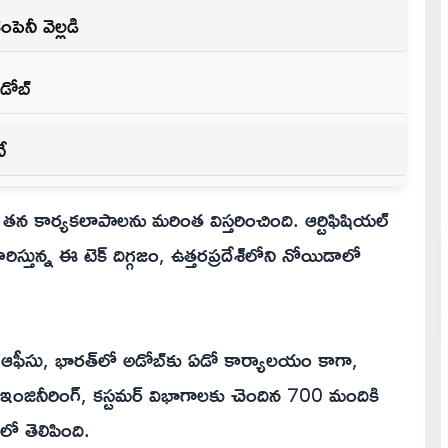
ెనీ వెల్లడి
డోబ్
ే
లో తన కార్యకలాపాలను మరింత విస్తరించింది. ఆర్టిఫిషియల్
ిస్తున్న ఈ టెక్ దిగ్గజం, ఉత్తరప్రదేశ్‌లోని నోయిడాలో
త ఆఫీసు, భారత్‌లో అడోబ్‌కు ఏడో కార్యాలయం కాగా,
లో ఇంజినీరింగ్, కస్టమర్ విభాగాలకు చెందిన 700 మందికి
లో తెలిపింది.