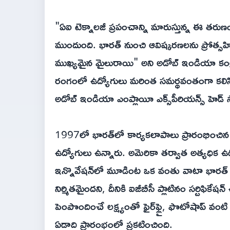
"ఏఐ టెక్నాలజీ ప్రపంచాన్ని మారుస్తున్న ఈ తరు
ముందుంది. భారత్ నుంచి ఆవిష్కరణలను ప్రోత్సహ
ముఖ్యమైన మైలురాయి" అని అడోబ్ ఇండియా కంట్రీ 
రంగంలో ఉద్యోగులు మరింత సమర్థవంతంగా కలి
అడోబ్ ఇండియా ఎంప్లాయీ ఎక్స్‌పీరియన్స్ హెడ్ స్వ
1997లో భారత్‌లో కార్యకలాపాలు ప్రారంభించిన అడ
ఉద్యోగులు ఉన్నారు. అమెరికా తర్వాత అత్యధిక ఉద
ఇన్నొవేషన్‌లో మూడింట ఒక వంతు వాటా భారత్ న
నిర్మితమైందని, దీనికి ఐజీబీసీ ప్లాటినం సర్టిఫిక
పెంపొందించే లక్ష్యంతో ఫైర్‌ఫ్లై, ఫొటోషాప్ వంటి 
ఏడాది ప్రారంభంలో ప్రకటించింది.