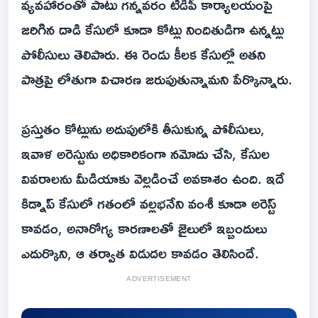
వ్యవహారంతో పాటు గన్నవరం టీడీపీ కార్యాలయంపై
జరిగిన దాడి కేసులో కూడా కోట్లు నిందితుడిగా ఉన్నట్లు
పోలీసులు తెలిపారు. ఈ రెండు కీలక కేసుల్లో అతని
పాత్రపై లోతుగా విచారణ జరుపుతున్నామని పేర్కొన్నారు.
ప్రస్తుతం కోట్లును అదుపులోకి తీసుకున్న పోలీసులు,
ఇవాళ అరెస్టును అధికారికంగా నమోదు చేసి, కేసుల
వివరాలను మీడియాకు వెల్లడించే అవకాశం ఉంది. ఇదే
కిడ్నాప్ కేసులో గతంలో వల్లభనేని వంశీ కూడా అరెస్ట్
కావడం, అనారోగ్య కారణాలతో జైలులో ఇబ్బందులు
ఎదుర్కొని, ఆ తర్వాత విడుదల కావడం తెలిసిందే.
ADVERTISEMENT