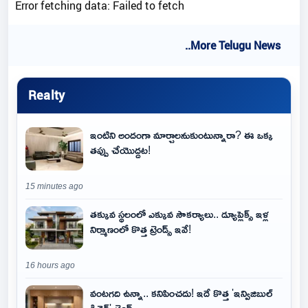
Error fetching data: Failed to fetch
..More Telugu News
Realty
ఇంటిని అందంగా మార్చాలనుకుంటున్నారా? ఈ ఒక్క
తప్పు చేయొద్దట!
15 minutes ago
తక్కువ స్థలంలో ఎక్కువ సౌకర్యాలు.. డ్యూప్లెక్స్ ఇళ్ల
నిర్మాణంలో కొత్త ట్రెండ్స్ ఇవే!
16 hours ago
వంటగది ఉన్నా.. కనిపించదు! ఇదే కొత్త 'ఇన్విజిబుల్
కిచెన్' ట్రెండ్