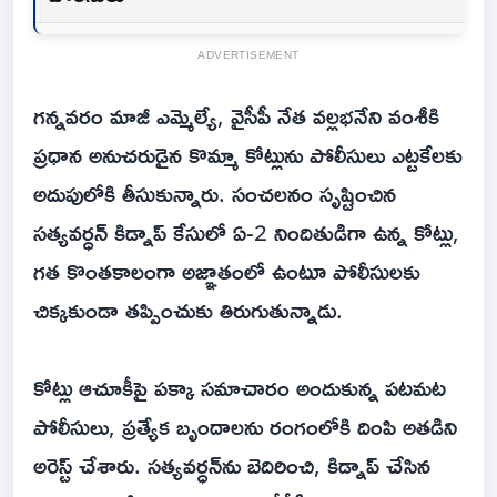
ADVERTISEMENT
గన్నవరం మాజీ ఎమ్మెల్యే, వైసీపీ నేత వల్లభనేని వంశీకి
ప్రధాన అనుచరుడైన కొమ్మా కోట్లును పోలీసులు ఎట్టకేలకు
అదుపులోకి తీసుకున్నారు. సంచలనం సృష్టించిన
సత్యవర్ధన్ కిడ్నాప్ కేసులో ఏ-2 నిందితుడిగా ఉన్న కోట్లు,
గత కొంతకాలంగా అజ్ఞాతంలో ఉంటూ పోలీసులకు
చిక్కకుండా తప్పించుకు తిరుగుతున్నాడు.
కోట్లు ఆచూకీపై పక్కా సమాచారం అందుకున్న పటమట
పోలీసులు, ప్రత్యేక బృందాలను రంగంలోకి దింపి అతడిని
అరెస్ట్ చేశారు. సత్యవర్ధన్‌ను బెదిరించి, కిడ్నాప్ చేసిన