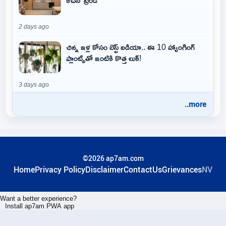
2 days ago
చిన్న ఇళ్ల కోసం బెస్ట్ ఐడియా.. ఈ 10 హ్యాంగింగ్
ప్లాంట్స్‌తో ఇంటికి కొత్త లుక్!
3 days ago
..more
©2026 ap7am.com
Home
Privacy Policy
Disclaimer
ContactUs
Grievances
NV
Want a better experience?
Install ap7am PWA app