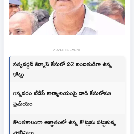
ADVERTISEMENT
సత్యవర్ధన్ కిడ్నాప్ కేసులో ఏ2 నిందితుడిగా ఉన్న
కోట్లు
గన్నవరం టీడీపీ కార్యాలయంపై దాడి కేసులోనూ
ప్రమేయం
కొంతకాలంగా అజ్ఞాతంలో ఉన్న కోట్లును పట్టుకున్న
పోలీసులు