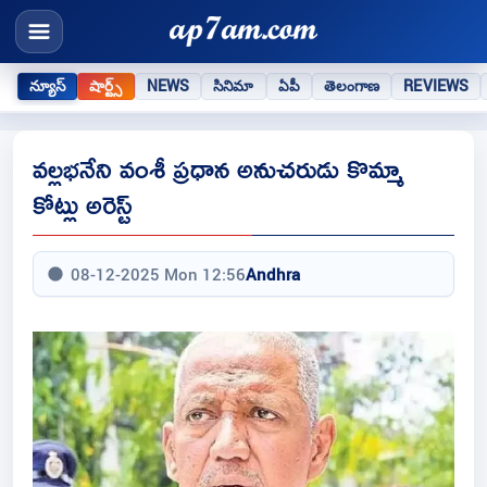
న్యూస్
షార్ట్స్
NEWS
సినిమా
ఏపీ
తెలంగాణ
REVIEWS
వల్లభనేని వంశీ ప్రధాన అనుచరుడు కొమ్మా
కోట్లు అరెస్ట్
08-12-2025 Mon 12:56
Andhra