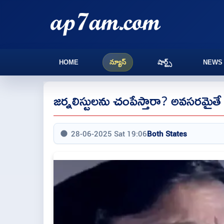
HOME
న్యూస్
షార్ట్స్
NEWS
జర్నలిస్టులను చంపేస్తారా? అవసరమైతే
28-06-2025 Sat 19:06
Both States