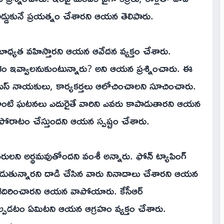
ి అడ్డుకునే ప్రయత్నం చేశారని ఆయన తెలిపారు.
రు బాధ్యత వహిస్తారని ఆయన ఆవేదన వ్యక్తం చేశారు.
ేశం ఇవ్వాలనుకుంటున్నారు? అని ఆయన ప్రశ్నించారు. ఈ
ఆర్ఎస్ నాయకులు, కార్యకర్తలు ఆలోచించాలని సూచించారు.
ఇలాంటి ఘటనలు ఎదురైతే వారిని ఎవరు కాపాడుతారని ఆయన
 పోరాటం చేస్తుందని ఆయన స్పష్టం చేశారు.
ుచరులని అర్థమవుతోందని వంశీ అన్నారు. ఫోన్ ట్యాపింగ్
డుతున్నారని దాడి చేసిన వారు నినాదాలు చేశారని ఆయన
ని బెదిరించారని ఆయన వాపోయారు. కేసీఆర్
ాల్పడటం ఏమిటని ఆయన ఆగ్రహం వ్యక్తం చేశారు.