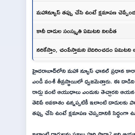
మహాన్యూస్ తప్పు చేసి ఉంటే క్షమాపణ చెప్పేందు
కానీ దాడుల సంస్కృతి ఏమిటని నిలదీత
నరికేస్తాం, చంపేస్తామని బెదిరించడం ఏమిటని
హైదరాబాద్‌‍లోని మహా న్యూస్ ఛానల్ ప్రధాన క
ఎండీ వంశీ తీవ్రస్థాయిలో ధ్వజమెత్తారు. ఈ దాడి
రాడ్లు వంటి ఆయుధాలు ఎందుకు తెచ్చారని ఆయ
తెలిపే అవకాశం ఉన్నప్పటికీ ఇలాంటి దాడులకు పా
తప్పు చేసి ఉంటే క్షమాపణ చెప్పడానికి సిద్ధంగా
ఇలాంటి దాడులను ప్రజలు హర్షిస్తారా? అని ఆయన ప