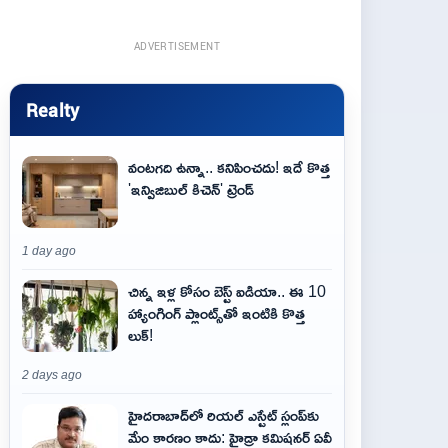
ADVERTISEMENT
Realty
వంటగది ఉన్నా.. కనిపించదు! ఇదే కొత్త
'ఇన్విజిబుల్ కిచెన్' ట్రెండ్
1 day ago
చిన్న ఇళ్ల కోసం బెస్ట్ ఐడియా.. ఈ 10
హ్యాంగింగ్ ప్లాంట్స్‌తో ఇంటికి కొత్త
లుక్!
2 days ago
హైదరాబాద్‌లో రియల్ ఎస్టేట్ స్లంప్‌కు
మేం కారణం కాదు: హైడ్రా కమిషనర్ ఏవీ