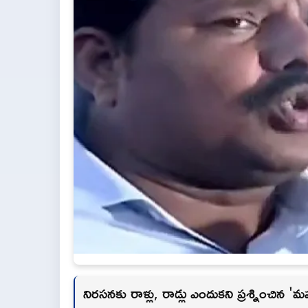
నిరసనకు రాళ్లు, రాడ్లు ఎందుకని ప్రశ్నించిన '