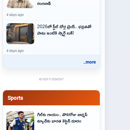
రంగనాథ్
4 days ago
2026లో స్టీల్ డోర్ల ట్రెండ్.. భద్రతతో
పాటు ఇంటికి స్మార్ట్ లుక్!
4 days ago
..more
ADVERTISEMENT
Sports
గిల్‌కు గాయం.. తొలిరోజు వార్మప్‌
మ్యాచ్‌కు భారత కెప్టెన్‌ దూరం