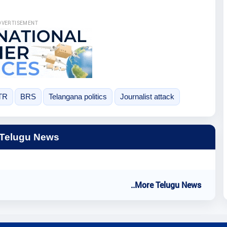
DVERTISEMENT
TR
BRS
Telangana politics
Journalist attack
 Telugu News
..More Telugu News