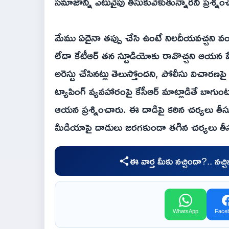
సమాజాన్ని ఎటువైపు తీసుకువెళుతున్నారని ప్రశ్నిం
మేము ఏదైనా తప్పు చేసి ఉంటే నిలదీయవచ్చని వం
లేదా కేటీఆర్ తన స్టూడియోకు రావొచ్చని ఆయన 
అరెస్టు చేసినట్లు తెలుస్తోందని, పోలీసు విచార
ట్యాపింగ్ వ్యవహారంపై కేసీఆర్ మాట్లాడితే బాగు
ఆయన ప్రశ్నించారు. ఈ దాడిపై కఠిన చర్యలు తీసు
మీడియాపై దాడులు జరగకుండా తగిన చర్యలు తీసుకో
ఈ వార్త మీకు నచ్చిందా?.. నచ్
WhatsApp
Face