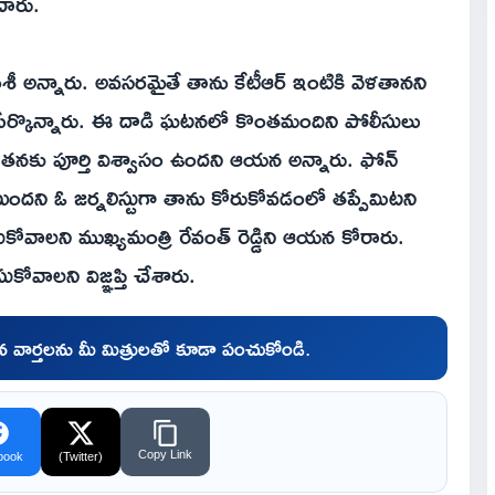
చారు.
శీ అన్నారు. అవసరమైతే తాను కేటీఆర్ ఇంటికి వెళతానని
పేర్కొన్నారు. ఈ దాడి ఘటనలో కొంతమందిని పోలీసులు
ణపై తనకు పూర్తి విశ్వాసం ఉందని ఆయన అన్నారు. ఫోన్
ంటుందని ఓ జర్నలిస్టుగా తాను కోరుకోవడంలో తప్పేమిటని
కోవాలని ముఖ్యమంత్రి రేవంత్ రెడ్డిని ఆయన కోరారు.
వాలని విజ్ఞప్తి చేశారు.
చిన వార్తలను మీ మిత్రులతో కూడా పంచుకోండి.
Copy Link
book
(Twitter)