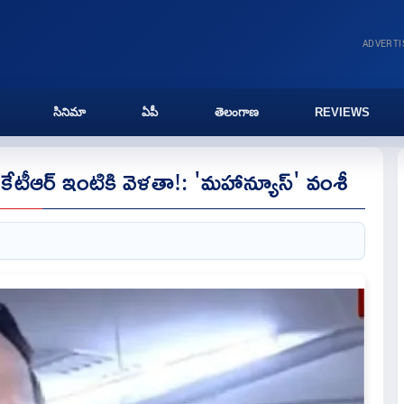
ADVERT
సినిమా
ఏపీ
తెలంగాణ
REVIEWS
 కేటీఆర్ ఇంటికి వెళతా!: 'మహాన్యూస్' వంశీ