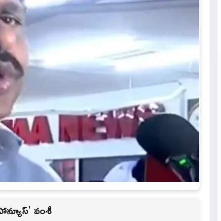
మహాన్యూస్' వంశీ