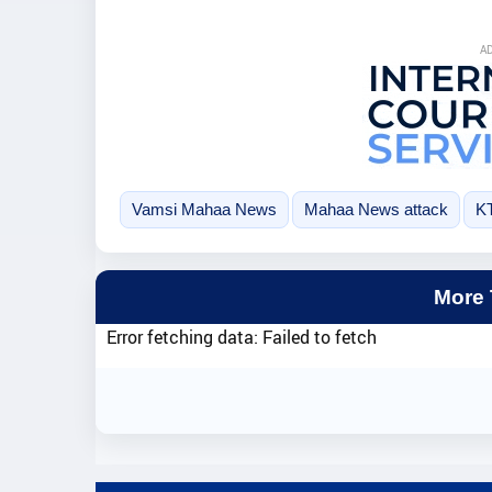
A
Vamsi Mahaa News
Mahaa News attack
K
More
Error fetching data: Failed to fetch