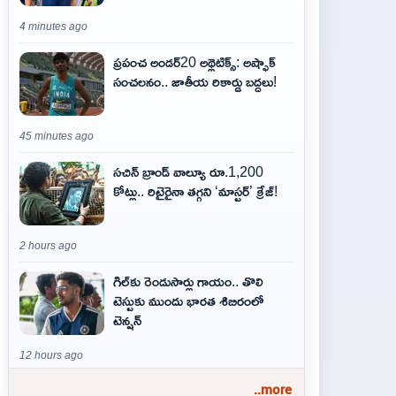
4 minutes ago
ప్రపంచ అండర్20 అథ్లెటిక్స్: అష్ఫాక్
సంచలనం.. జాతీయ రికార్డు బద్దలు!
45 minutes ago
సచిన్ బ్రాండ్ వాల్యూ రూ.1,200
కోట్లు.. రిటైరైనా తగ్గని ‘మాస్టర్’ క్రేజ్!
2 hours ago
గిల్‌కు రెండుసార్లు గాయం.. తొలి
టెస్టుకు ముందు భారత శిబిరంలో
టెన్షన్
12 hours ago
..more