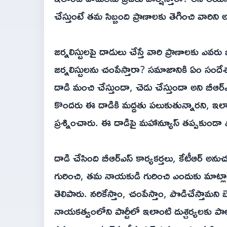
చేస్తుంటే తమ సిబ్బంది ప్రాణాలకు తెగించి వారిన
జర్నలిస్టులపై దాడులు చేస్తే వారి ప్రాణాలకు ఎవ
జర్నలిస్టులను చంపేస్తారా? సమాజానికి ఏం సంద
దాడి మంచి చేస్తుందా, చెడు చేస్తుందా అని బీ
కొందరు ఈ దాడికి మద్దతు పలుకుతున్నారని, 
ప్రశ్నించారు. ఈ దాడిపై మహాన్యూస్ తప్పకుండా
దాడి చేసింది బీఆర్ఎస్ కార్యకర్తలు, కేటీఆర్ అన
గురించి, తమ నాయకుడి గురించి ఎందుకు మాట్లా
తెలిపారు. నరికేస్తాం, చంపేస్తాం, పొడిచేస్తామ
నాయకత్వంలోని పార్టీలో ఇలాంటి దుశ్చర్యలకు ప