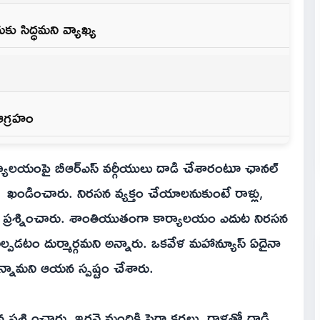
కు సిద్ధమని వ్యాఖ్య
 ఆగ్రహం
ార్యాలయంపై బీఆర్ఎస్ వర్గీయులు దాడి చేశారంటూ ఛానల్
ని ఖండించారు. నిరసన వ్యక్తం చేయాలనుకుంటే రాళ్లు,
న ప్రశ్నించారు. శాంతియుతంగా కార్యాలయం ఎదుట నిరసన
ల్పడటం దుర్మార్గమని అన్నారు. ఒకవేళ మహాన్యూస్ ఏదైనా
 ఉన్నామని ఆయన స్పష్టం చేశారు.
్రశ్నించారు. ఇరవై మందికి పైగా కర్రలు, రాళ్లతో దాడి