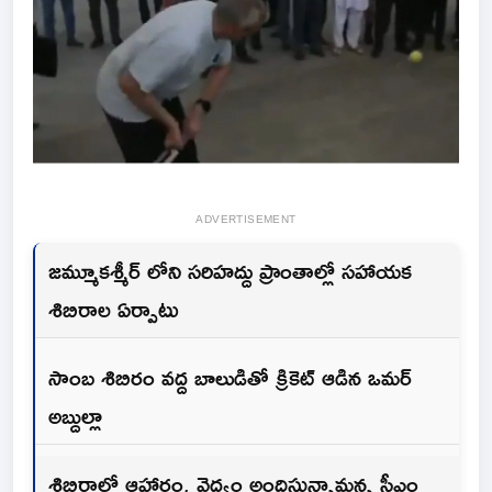
ADVERTISEMENT
జమ్మూకశ్మీర్ లోని సరిహద్దు ప్రాంతాల్లో సహాయక
శిబిరాల ఏర్పాటు
సాంబ శిబిరం వద్ద బాలుడితో క్రికెట్ ఆడిన ఒమర్
అబ్దుల్లా
శిబిరాల్లో ఆహారం, వైద్యం అందిస్తున్నామన్న సీఎం