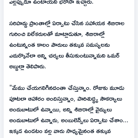
ఎల్లప్పుడూ ఉంటాయని భరోసా ఇచ్చారు.
సరిహద్దు ప్రాంతాల్లో ఏర్పాటు చేసిన సహాయక శిబిరాల
గురించి విలేకరులతో మాట్లాడుతూ, శిబిరాల్లో
ఉంటున్నంత కాలం పౌరులు తక్కువ సమస్యలను
ఎదుర్కొనేలా అన్ని చర్యలు తీసుకుంటున్నామని ఒమర్
అబ్దుల్లా తెలిపారు.
"మేము చేయగలిగినదంతా చేస్తున్నాం. రోజుకు మూడు
పూటలా ఆహారం అందిస్తున్నాం, పారిశుద్ధ్య సౌకర్యాలు
అందుబాటులో ఉన్నాయి, అన్ని శిబిరాల్లో వైద్యులు
అందుబాటులో ఉన్నారు, అంబులెన్స్‌లు ఏర్పాటు చేశాం...
ఇక్కడ ఉండటం వల్ల వారు సాధ్యమైనంత తక్కువ