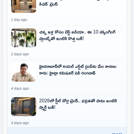
కిచెన్' ట్రెండ్
1 day ago
చిన్న ఇళ్ల కోసం బెస్ట్ ఐడియా.. ఈ 10 హ్యాంగింగ్
ప్లాంట్స్‌తో ఇంటికి కొత్త లుక్!
2 days ago
హైదరాబాద్‌లో రియల్ ఎస్టేట్ స్లంప్‌కు మేం కారణం
కాదు: హైడ్రా కమిషనర్ ఏవీ రంగనాథ్
4 days ago
2026లో స్టీల్ డోర్ల ట్రెండ్.. భద్రతతో పాటు ఇంటికి
స్మార్ట్ లుక్!
4 days ago