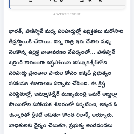
ADVERTISEMENT
భారత్, పాకిస్థాన్ మధ్య సరిహద్దుల్లో ఉద్రిక్తతలు మరోసారి
తీవ్రస్థాయికి చేరాయి. నిన్న రాత్రి ఇరు దేశాల మధ్య
నెలకొన్న ఉద్రిక్త వాతావరణం నేపథ్యంలో... పాకిస్థాన్
షెల్లింగ్ కారణంగా నష్టపోయిన జమ్మూకశ్మీర్‌లోని
సరిహద్దు ప్రాంతాల పౌరుల కోసం అక్కడి ప్రభుత్వం
సహాయక శిబిరాలను ఏర్పాటు చేసింది. ఈ క్లిష్ట
పరిస్థితుల్లో, జమ్మూకశ్మీర్ ముఖ్యమంత్రి ఒమర్ అబ్దుల్లా
సాంబలోని సహాయక శిబిరంలో పర్యటించి, అక్కడ ఓ
చిన్నారితో క్రికెట్ ఆడుతూ కొంత రిలాక్స్ అయ్యారు.
బాధితులకు ధైర్యం చెబుతూ, ప్రభుత్వ అండదండలు