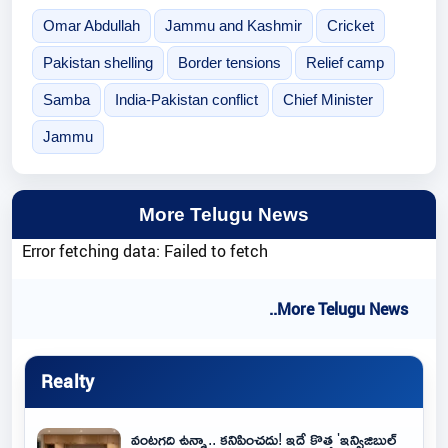
Omar Abdullah
Jammu and Kashmir
Cricket
Pakistan shelling
Border tensions
Relief camp
Samba
India-Pakistan conflict
Chief Minister
Jammu
More Telugu News
Error fetching data: Failed to fetch
..More Telugu News
Realty
వంటగది ఉన్నా.. కనిపించదు! ఇదే కొత్త 'ఇన్విజిబుల్