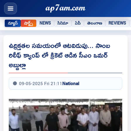
న్యూస్
షార్ట్స్
NEWS
సినిమా
ఏపీ
తెలంగాణ
REVIEWS
ఉద్రిక్తతల సమయంలో ఆటవిడుపు... సాంబ
రిలీఫ్ క్యాంప్ లో క్రికెట్ ఆడిన సీఎం ఒమర్
అబ్దుల్లా
09-05-2025 Fri 21:11
National