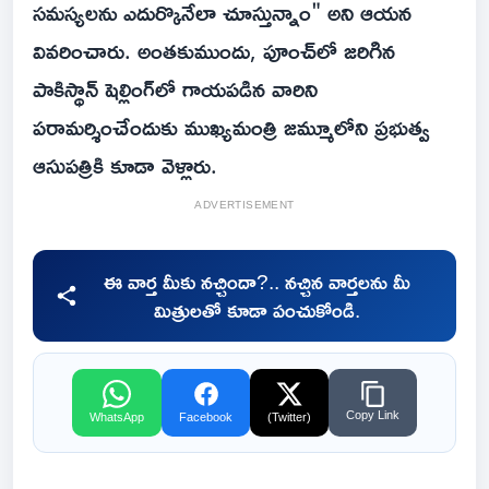
సమస్యలను ఎదుర్కొనేలా చూస్తున్నాం" అని ఆయన
వివరించారు. అంతకుముందు, పూంచ్‌లో జరిగిన
పాకిస్థాన్ షెల్లింగ్‌లో గాయపడిన వారిని
పరామర్శించేందుకు ముఖ్యమంత్రి జమ్మూలోని ప్రభుత్వ
ఆసుపత్రికి కూడా వెళ్లారు.
ADVERTISEMENT
ఈ వార్త మీకు నచ్చిందా?.. నచ్చిన వార్తలను మీ
మిత్రులతో కూడా పంచుకోండి.
Copy Link
WhatsApp
Facebook
(Twitter)