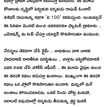
కథల్లో డ్రామా ఎక్కువగా కనిపిస్తూ ఉంటుంది. ఈ మూడు
కోణాలను దృష్టిలో పెట్టుకుని దర్శకుడు రాఘవ్ ఓంకార్
శశిధర్ రాసుకున్న కథగా 'ది 100' కనిపిస్తుంది. అందువల్లనే
ఈ సినిమా మొదటి నుంచి చివరివరకూ ఫ్యామిలీ డ్రామాను ..
ఎమోషన్స్ ను టచ్ చేస్తూ యాక్షన్ కొనసాగుతూ ఉంటుంది.
నేరస్థులు తెలివిగా చేసే క్రైమ్ .. బాధితులు వారి బారిన
పాడటానికి దారితీసిన పరిస్థితులు .. వాళ్లను పట్టుకోవడానికి
పథక రచన చేసే పోలీస్ ఆఫీసర్ .. ఈ మూడు వైపుల నుంచి
ఈ తరహా కథలు నడుస్తూ ఉంటాయి. ముఖ్యంగా ఈ తరహా
కథలు ఒక ఫ్లోలో కొనసాగుతూ ఉండాలి. మధ్యలో మరే
అంశాలు జొరబడకూడదు. ఒకటి రెండు చోట్ల మినహా,
అలాంటి విషయాల్లో దర్శకుడు తీసుకున్న శ్రద్ధ మనకి