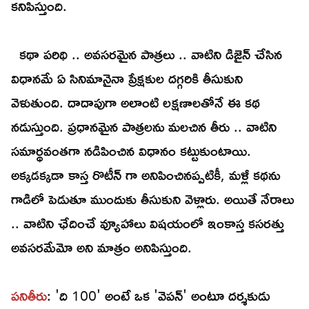
కనిపిస్తుంది.
కథా పరిథి .. అవసరమైన పాత్రలు .. వాటిని డిజైన్ చేసిన
విధానమే ఏ సినిమానైనా ప్రేక్షకుల దగ్గరికి తీసుకుని
వెళుతుంది. దాదాపుగా అలాంటి లక్షణాలతోనే ఈ కథ
నడుస్తుంది. ప్రధానమైన పాత్రలను మలచిన తీరు .. వాటిని
సమార్థవంతగా నడిపించిన విధానం కట్టుకుంటాయి.
అక్కడక్కడా కాస్త రొటీన్ గా అనిపించినప్పటికీ, మళ్లీ కథను
గాడిలో పెడుతూ ముందుకు తీసుకుని వెళ్లారు. అయితే నేరాలు
.. వాటిని ఛేదించే వ్యూహాలు విషయంలో ఇంకాస్త కసరత్తు
అవసరమేమో అని మాత్రం అనిపిస్తుంది.
పనితీరు
: 'ది 100' అంటే ఒక 'వెపన్' అంటూ దర్శకుడు