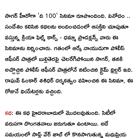
సాగర్ హీరోగా 'ది 100' సినిమా రూపొందింది. వినోదం ..
సందేశం కలిసిన కథలను అందించడంలో ఆసక్తిని చూపుతూ
వస్తున్న క్రియా ఫిల్మ్ కార్ప్ - ధమ్మా ప్రొడక్షన్స్ వారు ఈ
సినిమాను నిర్మించారు. గతంలో ఆర్కే నాయుడుగా పోలీస్
ఆఫీసర్ పాత్రలో బుల్లితెరపై చెలరేగిపోయిన సాగర్, తనకి
అచ్చొచ్చిన పోలీస్ ఆఫీసర్ పాత్రలోనే నటించిన క్రైమ్ థ్రిల్లర్ ఇది.
రాఘవ్ ఓంకార్ శశిధర్ దర్శకత్వం వహించిన ఈ సినిమా, ఈ
రోజునే థియేటర్లకు వచ్చింది.
కథ
: ఈ కథ హైదరాబాదులో మొదలవుతుంది. సిటీలో
వరుసగా దొంగతనాలు జరుగుతూ ఉంటాయి. అదే
సమయంలో సాఫ్ట్ వేర్ జాబ్ లో కొనసాగుతున్న మధుప్రియ