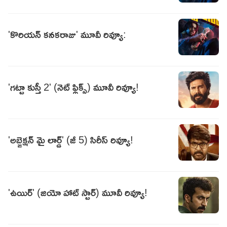
'కొరియన్‌ కనకరాజు' మూవీ రివ్యూ:
'గట్టా కుస్తీ 2' (నెట్ ఫ్లిక్స్) మూవీ రివ్యూ!
'అబ్జెక్షన్ మై లార్డ్' (జీ 5) సిరీస్ రివ్యూ!
'ఉయిర్' (జియో హాట్ స్టార్) మూవీ రివ్యూ!