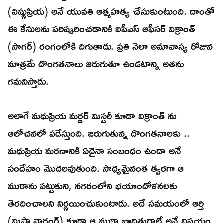
(విష్ణుప్రియ) అనే యువతి ఆత్మహత్య చేసుకుంటుంది. దాంతో
ఈ కేసులను పరిష్కరించడానికి ఐపీఎస్ ఆఫీసర్ విక్రాంత్
(సాగర్) రంగంలోకి దిగుతాడు. ప్రతి నెలా అమావాస్య రోజున
మాత్రమే దొంగతనాలు జరుగుతూ ఉండటాన్ని అతను
గమనిస్తాడు.
అలాగే మధుప్రియ మర్డర్ మిస్టరీ కూడా విక్రాంత్ ను
ఆలోచనలో పడేస్తుంది. జరుగుతున్న దొంగతనాలకు ..
మధుప్రియ మరణానికి ఏదైనా సంబంధం ఉందా అనే
సందేహం మొదలవుతుంది. సాధ్యమైనంత త్వరగా ఆ
ముఠాను పట్టుకుని, నగరంలోని భయాందోళనలకు
తెరదించాలని నిర్ణయించుకుంటాడు. అదే సమయంలో ఆర్తి
(మిషా నారంగ్) కూడా ఆ ముఠా బాధితురాలే అనే విషయం