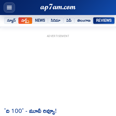
న్యూస్
షార్ట్స్
NEWS
సినిమా
ఏపీ
తెలంగాణ
REVIEWS
ADVERTISEMENT
'ది 100' - మూవీ రివ్యూ!