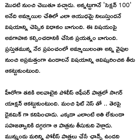
మొదటి నుంచి చెబుతూ వచ్చాడు. అన్నట్టుగానే 'సెక్షన్ 100'
అనేది అమ్మాయిల చేతిలో ఎలా ఆయుధమై నిలుస్తుందనే
విషయాన్ని చెప్పిన విధానం బాగుంది. ఈ విషయంపై
అవగాహన కల్పించడానికి చేసిన ప్రయత్నం బాగుంది.
ప్రస్తుతమున్న నేర ప్రపంచంలో అమ్మాయిలంతా అన్ని వైపుల
నుంచి అప్రమత్తంగా ఉండాలనే విషయాన్ని ఆవిష్కరించిన తీరు
ఆకట్టుకుంటుంది.
హీరోగా తనకి అలవాటైన పోలీస్ ఆఫీసర్ పాత్రలో సాగర్
యాక్షన్ ఆకట్టుకుంటుంది. మంచి ఫిట్ నెస్ తో .. తెరపై
డైనమిక్ గా కనిపించాడు. ఎక్కడా ఎలాంటి అతి లేకుండా
సహజత్వానికి దగ్గరగా ఆ పాత్రను తీసుకుని వెళ్లాడు.
మున్ముందు మరిన్ని పోలీస్ పాత్రలు చేసే ఛాన్స్ ఉందని