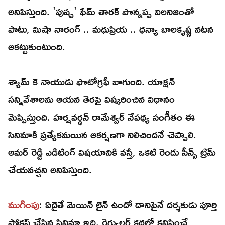
అనిపిస్తుంది. 'పుష్ప' ఫేమ్ తారక్ పొన్నప్ప విలనిజంతో
పాటు, మిషా నారంగ్ .. మధుప్రియ .. ధన్యా బాలకృష్ణ నటన
ఆకట్టుకుంటుంది.
శ్యామ్ కె నాయుడు ఫొటోగ్రఫీ బాగుంది. యాక్షన్
సన్నివేశాలను ఆయన తెరపై విష్కరించిన విధానం
మెప్పిస్తుంది. హర్షవర్ధన్ రామేశ్వర్ నేపథ్య సంగీతం ఈ
సినిమాకి ప్రత్యేకమయిన ఆకర్షణగా నిలిచిందనే చెప్పాలి.
అమర్ రెడ్డి ఎడిటింగ్ విషయానికి వస్తే, ఒకటి రెండు సీన్స్ ట్రిమ్
చేయవచ్చని అనిపిస్తుంది.
ముగింపు
: ఏదైతే మెయిన్ లైన్ ఉందో దానిపైనే దర్శకుడు పూర్తి
ఫోకస్ చేసిన సినిమా ఇది. రెగ్యులర్ కథల్లో కనిపించే