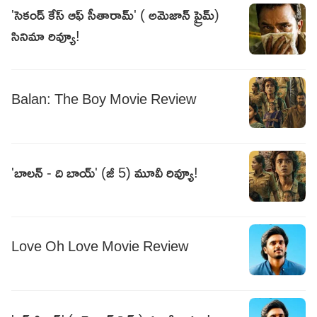
'సెకండ్ కేస్ ఆఫ్ సీతారామ్' ( అమెజాన్ ప్రైమ్)
సినిమా రివ్యూ!
Balan: The Boy Movie Review
'బాలన్ - ది బాయ్' (జీ 5) మూవీ రివ్యూ!
Love Oh Love Movie Review