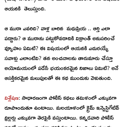
ఆయనకి తెలుస్తుంది.
ఆ ముఠా ఎవరిది? వాళ్ల బారిన మధుప్రియ .. ఆర్తి ఎలా
పడ్డారు? ఆ ముఠాను పట్టుకోవడానికి విక్రాంత్ అనుసరించే
వ్యూహం ఏమిటి? ఈ విషయంలో ఆయనకి ఎదురయ్యే
సవాళ్లు ఎలాంటివి? తన అంచనాలను తారుమారు చేస్తూ
అయోమయంలో పడేసే భయంకరమైన నిజాలు ఏమిటి? అనే
ఆసక్తికరమైన మలుపులతో ఈ కథ ముందుకు వెళుతుంది.
విశ్లేషణ
: సాధారణంగా పోలీస్ కథలు తమిళంలో ఎక్కువగా
రూపొందుతూ ఉంటాయి. మలయాళంలో క్రైమ్ ఇన్వెస్టిగేటివ్
థ్రిల్లర్లు ఎక్కువగా తెరపైకి వస్తుంటాయి. కన్నడవారి పోలీస్