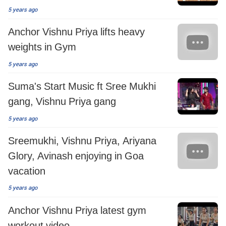
5 years ago
Anchor Vishnu Priya lifts heavy
weights in Gym
5 years ago
Suma's Start Music ft Sree Mukhi​
gang, Vishnu Priya​ gang
5 years ago
Sreemukhi, Vishnu Priya, Ariyana
Glory, Avinash enjoying in Goa
vacation
5 years ago
Anchor Vishnu Priya latest gym
workout video