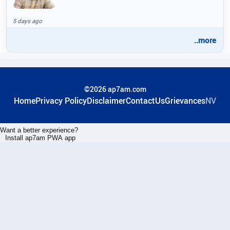
5 days ago
..more
©2026 ap7am.com
Home
Privacy Policy
Disclaimer
ContactUs
Grievances
NV
Want a better experience?
Install ap7am PWA app