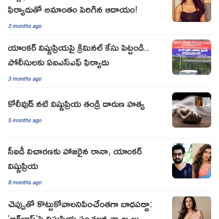
ఫిర్యాదుతో అమాంతం పెరిగిన ఆదాయం!
3 months ago
యాంకర్ విష్ణుప్రియపై క్రిమినల్ కేసు పెట్టండి..
పోలీసులకు ఏఐఎస్‌ఎఫ్ ఫిర్యాదు
3 months ago
కోలీవుడ్ నటి విష్ణుప్రియ తండ్రి దారుణ హత్య
5 months ago
సీఐడీ విచారణకు హాజరైన రానా, యాంకర్
విష్ణుప్రియ
8 months ago
చెప్పుతో కొట్టుకోవాలనిపించేంతగా బాధపడ్డా:
'బిగ్‌బాస్‌'పై విష్ణుప్రియ సంచలన వ్యాఖ్యలు