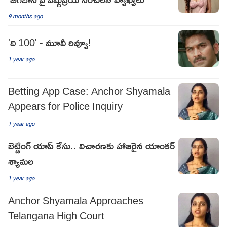
9 months ago
'ది 100' - మూవీ రివ్యూ!
1 year ago
Betting App Case: Anchor Shyamala
Appears for Police Inquiry
1 year ago
బెట్టింగ్ యాప్ కేసు.. విచార‌ణ‌కు హాజ‌రైన యాంక‌ర్
శ్యామ‌ల‌
1 year ago
Anchor Shyamala Approaches
Telangana High Court