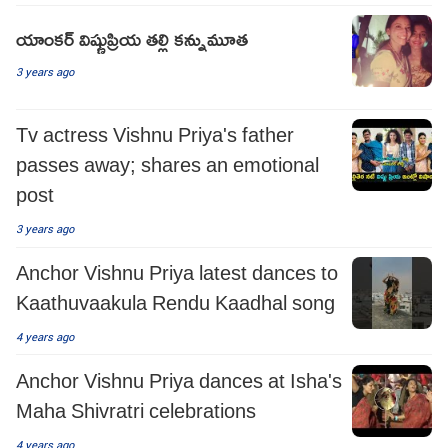
యాంకర్ విష్ణుప్రియ తల్లి కన్నుమూత
3 years ago
Tv actress Vishnu Priya's father
passes away; shares an emotional
post
3 years ago
Anchor Vishnu Priya latest dances to
Kaathuvaakula Rendu Kaadhal song
4 years ago
Anchor Vishnu Priya dances at Isha's
Maha Shivratri celebrations
4 years ago