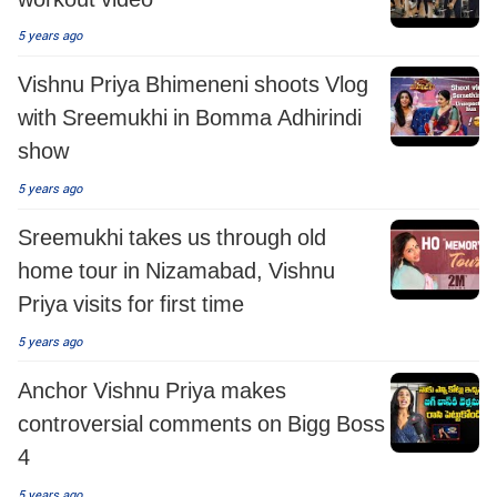
5 years ago
Vishnu Priya Bhimeneni shoots Vlog
with Sreemukhi in Bomma Adhirindi
show
5 years ago
Sreemukhi takes us through old
home tour in Nizamabad, Vishnu
Priya visits for first time
5 years ago
Anchor Vishnu Priya makes
controversial comments on Bigg Boss
4
5 years ago