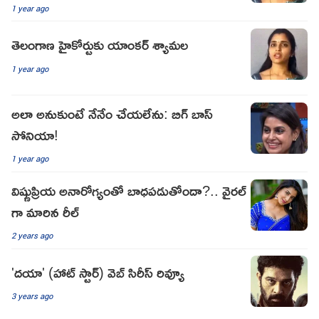
1 year ago
తెలంగాణ హైకోర్టుకు యాంక‌ర్ శ్యామ‌ల
1 year ago
అలా అనుకుంటే నేనేం చేయలేను: బిగ్ బాస్
సోనియా!
1 year ago
విష్ణుప్రియ అనారోగ్యంతో బాధపడుతోందా?.. వైరల్
గా మారిన రీల్
2 years ago
'దయా' (హాట్ స్టార్) వెబ్ సిరీస్ రివ్యూ
3 years ago