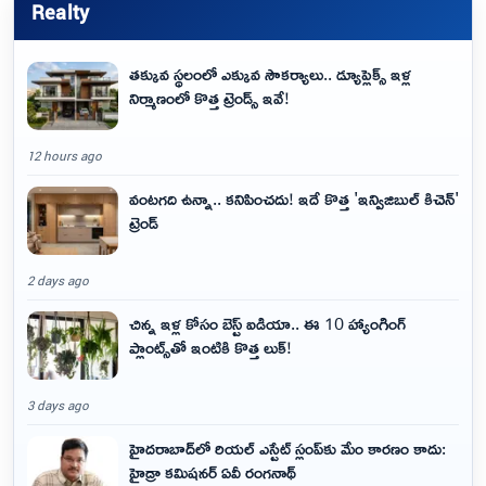
Realty
తక్కువ స్థలంలో ఎక్కువ సౌకర్యాలు.. డ్యూప్లెక్స్ ఇళ్ల
నిర్మాణంలో కొత్త ట్రెండ్స్ ఇవే!
12 hours ago
వంటగది ఉన్నా.. కనిపించదు! ఇదే కొత్త 'ఇన్విజిబుల్ కిచెన్'
ట్రెండ్
2 days ago
చిన్న ఇళ్ల కోసం బెస్ట్ ఐడియా.. ఈ 10 హ్యాంగింగ్
ప్లాంట్స్‌తో ఇంటికి కొత్త లుక్!
3 days ago
హైదరాబాద్‌లో రియల్ ఎస్టేట్ స్లంప్‌కు మేం కారణం కాదు:
హైడ్రా కమిషనర్ ఏవీ రంగనాథ్