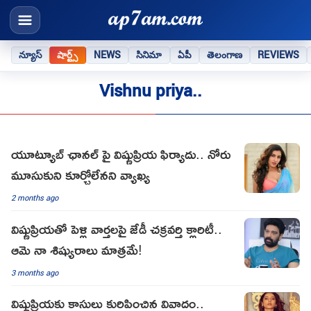
న్యూస్
షార్ట్స్
NEWS
సినిమా
ఏపీ
తెలంగాణ
REVIEWS
Vishnu priya..
యూట్యూబ్ ఛానల్ పై విష్ణుప్రియ ఫిర్యాదు.. నోరు
మూసుకుని కూర్చోలేనని వ్యాఖ్య
2 months ago
విష్ణుప్రియతో పెళ్లి వార్తలపై జేడీ చక్రవర్తి క్లారిటీ..
ఆమె నా శిష్యురాలు మాత్రమే!
3 months ago
విష్ణుప్రియకు కాసులు కురిపించిన వివాదం..