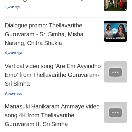
1 year ago
Dialogue promo: Thellavarithe
Guruvaram - Sri Simha, Misha
Narang, Chitra Shukla
5 years ago
Vertical video song ‘Are Em Ayyindho
Emo’ from Thellavarithe Guruvaram-
Sri Simha
5 years ago
Manasuki Hanikaram Ammaye video
song 4K from Thellavarithe
Guruvaram ft. Sri Simha