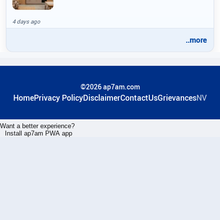
4 days ago
..more
©2026 ap7am.com
Home
Privacy Policy
Disclaimer
ContactUs
Grievances
NV
Want a better experience?
Install ap7am PWA app