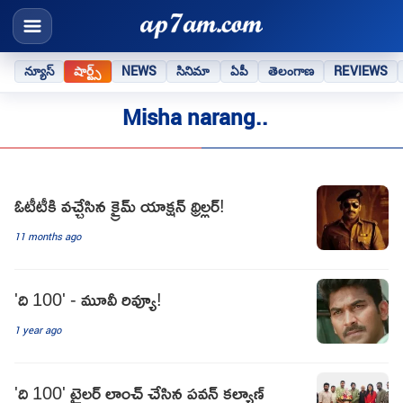
న్యూస్
షార్ట్స్
NEWS
సినిమా
ఏపీ
తెలంగాణ
REVIEWS
Misha narang..
ఓటీటీకి వచ్చేసిన క్రైమ్ యాక్షన్ థ్రిల్లర్!
11 months ago
'ది 100' - మూవీ రివ్యూ!
1 year ago
'ది 100' ట్రైలర్ లాంచ్ చేసిన పవన్ కల్యాణ్