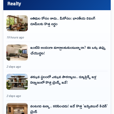
Realty
అతిథుల కోసం కాదు.. మీకోసం: భారతీయ లివింగ్
రూమ్‌లకు కొత్త అర్థం
19 hours ago
ఇంటిని అందంగా మార్చాలనుకుంటున్నారా? ఈ ఒక్క తప్పు
చేయొద్దట!
2 days ago
తక్కువ స్థలంలో ఎక్కువ సౌకర్యాలు.. డ్యూప్లెక్స్ ఇళ్ల
నిర్మాణంలో కొత్త ట్రెండ్స్ ఇవే!
2 days ago
వంటగది ఉన్నా.. కనిపించదు! ఇదే కొత్త 'ఇన్విజిబుల్ కిచెన్'
ట్రెండ్