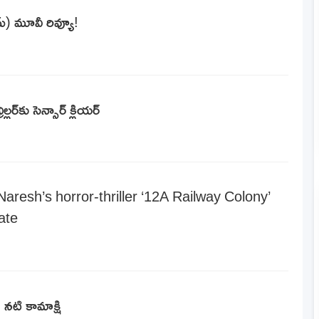
ైమ్) మూవీ రివ్యూ!
్లర్‌కు సెన్సార్ క్లియర్
Naresh’s horror-thriller ‘12A Railway Colony’
cate
నటి కామాక్షి