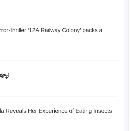
orror-thriller ‘12A Railway Colony’ packs a
వ్యూ!
a Reveals Her Experience of Eating Insects