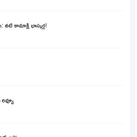
ు: నటి కామాక్షి భాస్కర్ల!
రివ్యూ