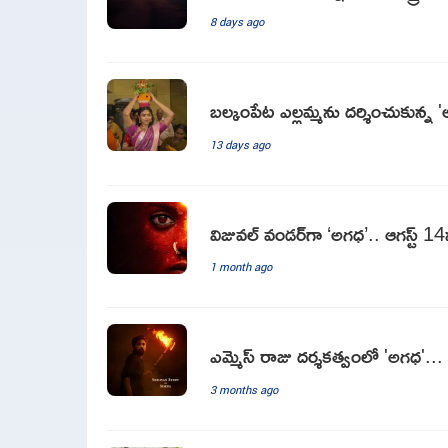
8 days ago
బల్కంపేట ఎల్లమ్మను దర్శించుకున్న
13 days ago
విజువల్ వండర్‌గా ‘అగధ’.. ఆగస్ట్ 14న 
1 month ago
ఎమ్మెస్ రాజు దర్శకత్వంలో 'అగధ'.
3 months ago