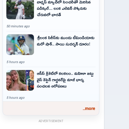
వార్మప్ మ్యాచ్‌లో సెంచరీతో మెరిసిన
పడిక్కల్... లంక ఎలెవన్ స్కోరుకు
చేరువలో భారత్
50 minutes ago
శ్రీలంక సిరీస్‌కు ముందు టీమిండియాకు
మరో షాక్‌.. సాయి సుదర్శన్‌ దూరం!
5 hours ago
ఆసీస్ క్రికెట్‌లో కలకలం.. మహిళా జట్టు
వైస్ కెప్టెన్ గార్డనర్‌పై మాజీ భార్య
సంచలన ఆరోపణలు
5 hours ago
..more
ADVERTISEMENT