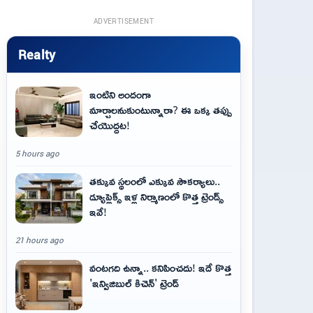
ADVERTISEMENT
Realty
ఇంటిని అందంగా
మార్చాలనుకుంటున్నారా? ఈ ఒక్క తప్పు
చేయొద్దట!
5 hours ago
తక్కువ స్థలంలో ఎక్కువ సౌకర్యాలు..
డ్యూప్లెక్స్ ఇళ్ల నిర్మాణంలో కొత్త ట్రెండ్స్
ఇవే!
21 hours ago
వంటగది ఉన్నా.. కనిపించదు! ఇదే కొత్త
'ఇన్విజిబుల్ కిచెన్' ట్రెండ్