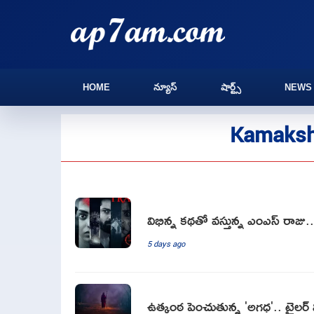
HOME
న్యూస్
షార్ట్స్
NEWS
Kamakshi
విభిన్న కథతో వస్తున్న ఎంఎస్ రాజు.
5 days ago
ఉత్కంఠ పెంచుతున్న 'అగధ'.. ట్రైల