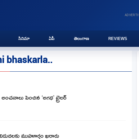
ADVERT
సినిమా
ఏపీ
తెలంగాణ
REVIEWS
 bhaskarla..
. అంచనాలు పెంచిన ‘అగధ’ ట్రైలర్
ర్ విడుదలకు ముహూర్తం ఖరారు