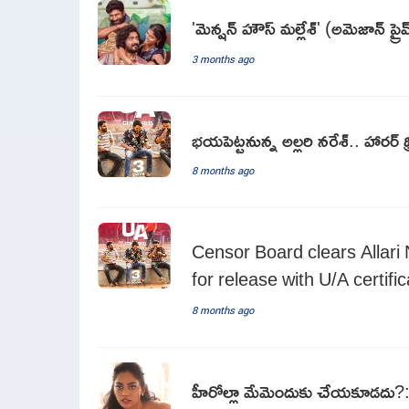
'మెన్షన్ హౌస్ మల్లేశ్' (అమెజాన్ ప్ర
3 months ago
భయపెట్టనున్న అల్లరి నరేశ్.. హారర్ థ్రిల
8 months ago
Censor Board clears Allari 
for release with U/A certifi
8 months ago
హీరోల్లా మేమెందుకు చేయకూడదు?: 