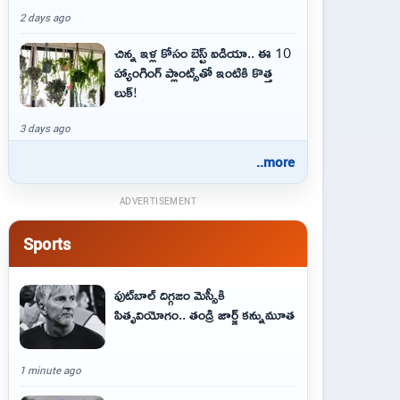
2 days ago
చిన్న ఇళ్ల కోసం బెస్ట్ ఐడియా.. ఈ 10
హ్యాంగింగ్ ప్లాంట్స్‌తో ఇంటికి కొత్త
లుక్!
3 days ago
..more
ADVERTISEMENT
Sports
ఫుట్‌బాల్ దిగ్గజం మెస్సీకి
పితృవియోగం.. తండ్రి జార్జ్ కన్నుమూత
1 minute ago