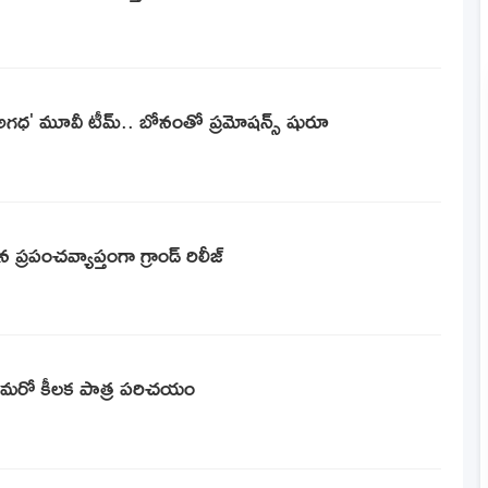
 'అగధ' మూవీ టీమ్.. బోనంతో ప్రమోషన్స్ షురూ
ప్రపంచవ్యాప్తంగా గ్రాండ్ రిలీజ్
.. మరో కీలక పాత్ర పరిచయం