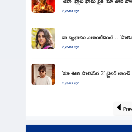
'ఆహా' ఫ్లాట్ ఫామ్ పైకి 'మా ఊరి పొ
2 years ago
నా స్వభావం ఎలాంటిదంటే .. 'పొలిమే
2 years ago
'మా ఊరి పొలిమేర 2' ట్రైలర్ లాంచ్ ఈవ
2 years ago
Pre