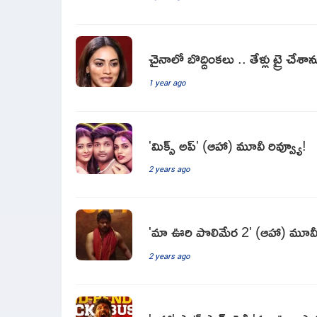
చైనాలో బొద్దింకలు .. తేళ్లు ట్రై చేశాన
1 year ago
'మిక్స్ అప్' (ఆహా) మూవీ రివ్వ్యూ!
2 years ago
'మా ఊరి పొలిమేర 2' (ఆహా) మూవీ 
2 years ago