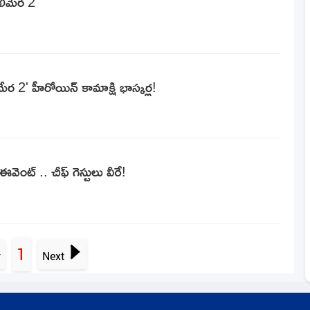
లిమేర 2'
ర 2' హీరోయిన్ కామాక్షి భాస్కర్ల!
ెంట్ .. చీఫ్ గెస్టులు వీరే!
1
v
Next