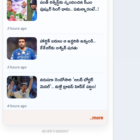
పంత్ రిక్వెస్ట్‌కు స్పందించిన సీఎం
పుష్కర్ సింగ్ ధామి.. ఏమ‌న్నారంటే..!
3 hours ago
హార్దిక్ బదులు ఆ ఇద్దరినీ ఇవ్వండి..
కేకేఆర్‌కు అశ్విన్ షరతు
3 hours ago
వరుసగా రెండోసారి 'అలన్ బోర్డర్
మెడల్'.. మళ్లీ ట్రావిస్ హెడ్‌కే పట్టం!
4 hours ago
..more
ADVERTISEMENT