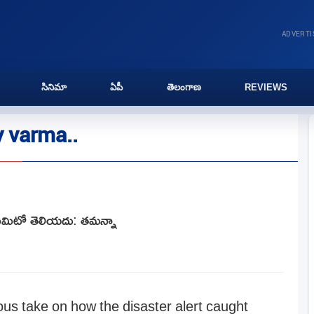
ADVERT
సినిమా
ఏపీ
తెలంగాణ
REVIEWS
y varma..
 ఏమిటో తెలియదు: తమన్నా
ous take on how the disaster alert caught