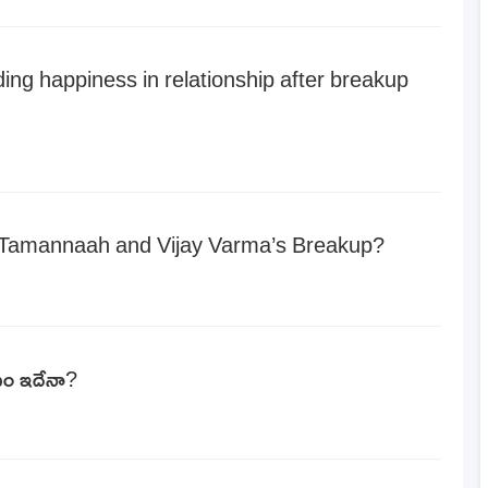
ding happiness in relationship after breakup
d Tamannaah and Vijay Varma’s Breakup?
రణం ఇదేనా?