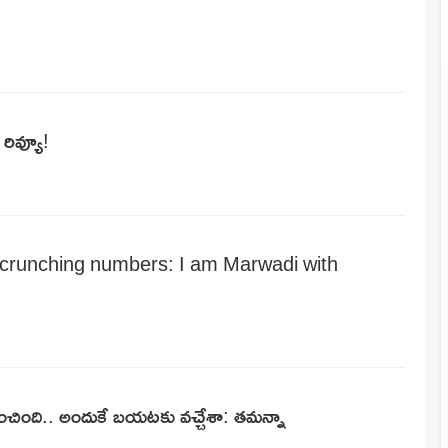
 రివ్యూ!
r crunching numbers: I am Marwadi with
ింది.. అందుకే బ‌య‌ట‌కు వ‌చ్చేశా: తమన్నా