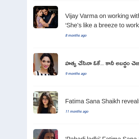
Vijay Varma on working wi
‘She's like a breeze to work
8 months ago
హత్య చేసినా ఓకే.. కానీ అబద్ధం చ
9 months ago
Fatima Sana Shaikh reveals
11 months ago
‘Pahadi ladki’ Fatima Sana 