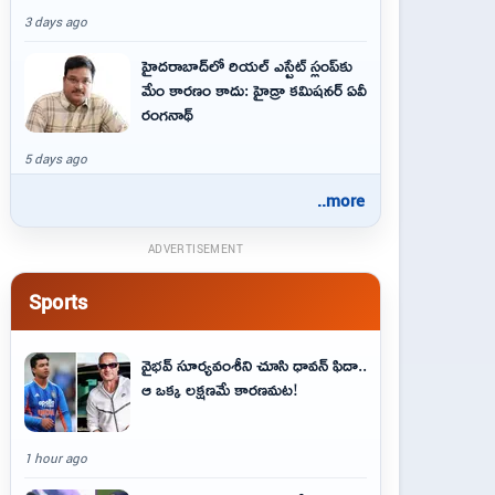
3 days ago
హైదరాబాద్‌లో రియల్ ఎస్టేట్ స్లంప్‌కు
మేం కారణం కాదు: హైడ్రా కమిషనర్ ఏవీ
రంగనాథ్
5 days ago
..more
ADVERTISEMENT
Sports
వైభవ్‌ సూర్యవంశీని చూసి ధావన్‌ ఫిదా..
ఆ ఒక్క లక్షణమే కారణమట!
1 hour ago