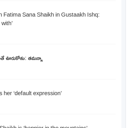
th Fatima Sana Shaikh in Gustaakh Ishq:
 with’
ెబితే ఊరుకోను: తమన్నా
 her ‘default expression’
Shaikh is ‘happier in the mountains’