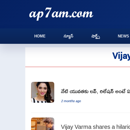
HOME
న్యూస్
షార్ట్స్
NEWS
Vija
నేటి యువతకు లవ్, రిలేషన్ అంటే
2 months ago
Vijay Varma shares a hilari