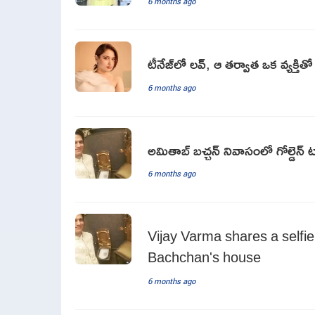
6 months ago
టీనేజ్‌లో లవ్, ఆ తర్వాత ఒక వ్యక్తిత
6 months ago
అమితాబ్ బచ్చన్ నివాసంలో గోల్డెన్ ట
6 months ago
Vijay Varma shares a selfie 
Bachchan's house
6 months ago