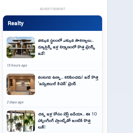
ADVERTISEMENT
Realty
తక్కువ స్థలంలో ఎక్కువ సౌకర్యాలు..
డ్యూప్లెక్స్ ఇళ్ల నిర్మాణంలో కొత్త ట్రెండ్స్
ఇవే!
15 hours ago
వంటగది ఉన్నా.. కనిపించదు! ఇదే కొత్త
'ఇన్విజిబుల్ కిచెన్' ట్రెండ్
2 days ago
చిన్న ఇళ్ల కోసం బెస్ట్ ఐడియా.. ఈ 10
హ్యాంగింగ్ ప్లాంట్స్‌తో ఇంటికి కొత్త
లుక్!