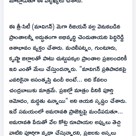
మాట్లాడుతూ ఈ వ్యాఖ్యలు చేశారు.
ఈ త్రీ-సిటీ (మావిగన్) మెగా రీజియన్ వల్ల వెనుకబడిన
ప్రాంతాలన్నీ అద్భుతంగా అభివృద్ధి చెందుతాయని పెద్దిరెడ్డి
ఆశాభావం వ్యక్తం చేశారు. మచిలీపట్నం, గుంటూరు,
కృష్ణా జిల్లాలతో పాటు చుట్టుపక్కల ప్రాంతాల ప్రజలందరికీ
ఇది ఎంతో మేలు చేస్తుందన్నారు. "మావిగన్‌ ప్రతిపాదనపై
ఎవరికైనా అసంతృప్తి ఉందీ అంటే... అది కేవలం
చంద్రబాబుకు మాత్రమే. ప్రజల్లో మాత్రం దీనికి పూర్తి
ఆమోదం, మద్దతు ఉన్నాయి" అని ఆయన స్పష్టం చేశారు.
ఇదే సమయంలో అమరావతి ప్రాజెక్టుపై మండిపడుతూ...
అమరావతి పేరుతో వేల కోట్ల రూపాయల అప్పులు తెచ్చి
వాటిని పూర్తిగా వృథా చేస్తున్నారని, ప్రజలకు అస్సలు