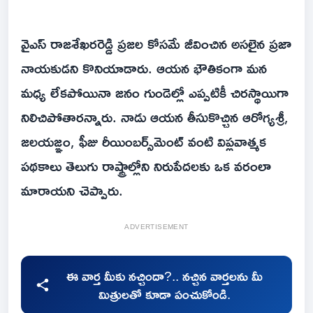
వైఎస్ రాజశేఖరరెడ్డి ప్రజల కోసమే జీవించిన అసలైన ప్రజా
నాయకుడని కొనియాడారు. ఆయన భౌతికంగా మన
మధ్య లేకపోయినా జనం గుండెల్లో ఎప్పటికీ చిరస్థాయిగా
నిలిచిపోతారన్నారు. నాడు ఆయన తీసుకొచ్చిన ఆరోగ్యశ్రీ,
జలయజ్ఞం, ఫీజు రీయింబర్స్‌మెంట్ వంటి విప్లవాత్మక
పథకాలు తెలుగు రాష్ట్రాల్లోని నిరుపేదలకు ఒక వరంలా
మారాయని చెప్పారు.
ADVERTISEMENT
ఈ వార్త మీకు నచ్చిందా?.. నచ్చిన వార్తలను మీ
మిత్రులతో కూడా పంచుకోండి.