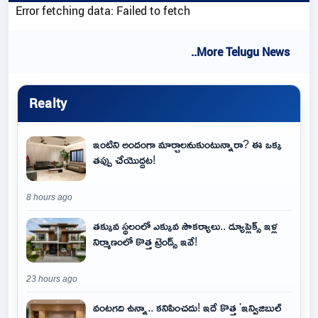
Error fetching data: Failed to fetch
..More Telugu News
Realty
ఇంటిని అందంగా మార్చాలనుకుంటున్నారా? ఈ ఒక్క
తప్పు చేయొద్దట!
8 hours ago
తక్కువ స్థలంలో ఎక్కువ సౌకర్యాలు.. డ్యూప్లెక్స్ ఇళ్ల
నిర్మాణంలో కొత్త ట్రెండ్స్ ఇవే!
23 hours ago
వంటగది ఉన్నా.. కనిపించదు! ఇదే కొత్త 'ఇన్విజిబుల్