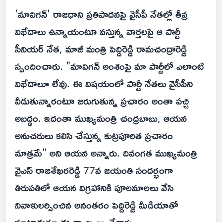
'మావిగన్' రాజధాని ప్రతిపాదనపై వైసీపీ నేతల్లో తీవ్ర
విభేదాలు ఉన్నాయంటూ వస్తున్న వార్తలపై ఆ పార్టీ
సీనియర్ నేత, మాజీ మంత్రి పెద్దిరెడ్డి రామచంద్రారెడ్డి
స్పందించారు. "మావిగన్ అంశంపై మా పార్టీలో ఎలాంటి
విభేదాలూ లేవు. ఈ విషయంలో పార్టీ నేతలు వైసీపీని
వీడుతున్నారంటూ జరుగుతున్న ప్రచారం అంతా పచ్చి
అబద్ధం. ఇదంతా ముఖ్యమంత్రి చంద్రబాబు, ఆయన
అనుచరులు కలిసి చేస్తున్న కుట్రపూరిత ప్రచారం
మాత్రమే" అని ఆయన అన్నారు. దివంగత ముఖ్యమంత్రి
వైఎస్ రాజశేఖరరెడ్డి 77వ జయంతి సందర్భంగా
తిరుపతిలో ఆయన విగ్రహానికి పూలమాలలు వేసి
నివాళులర్పించిన అనంతరం పెద్దిరెడ్డి మీడియాతో