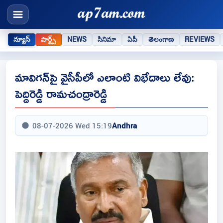
న్యూస్
షార్ట్స్
NEWS
సినిమా
ఏపీ
తెలంగాణ
REVIEWS
మావిగన్‌పై వైసీపీలో ఎలాంటి విభేదాలు లేవు:
పెద్దిరెడ్డి రామచంద్రారెడ్డి
08-07-2026 Wed 15:19
Andhra