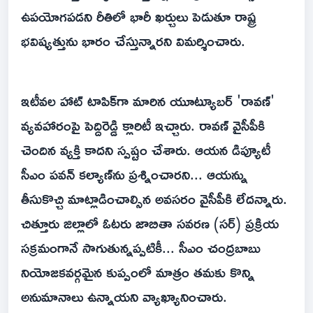
ఉపయోగపడని రీతిలో భారీ ఖర్చులు పెడుతూ రాష్ట్ర
భవిష్యత్తును భారం చేస్తున్నారని విమర్శించారు.
ఇటీవల హాట్ టాపిక్‌గా మారిన యూట్యూబర్ 'రావణ్'
వ్యవహారంపై పెద్దిరెడ్డి క్లారిటీ ఇచ్చారు. రావణ్ వైసీపీకి
చెందిన వ్యక్తి కాదని స్పష్టం చేశారు. ఆయన డిప్యూటీ
సీఎం పవన్ కల్యాణ్‌ను ప్రశ్నించారని... ఆయన్ను
తీసుకొచ్చి మాట్లాడించాల్సిన అవసరం వైసీపీకి లేదన్నారు.
చిత్తూరు జిల్లాలో ఓటరు జాబితా సవరణ (సర్) ప్రక్రియ
సక్రమంగానే సాగుతున్నప్పటికీ... సీఎం చంద్రబాబు
నియోజకవర్గమైన కుప్పంలో మాత్రం తమకు కొన్ని
అనుమానాలు ఉన్నాయని వ్యాఖ్యానించారు.