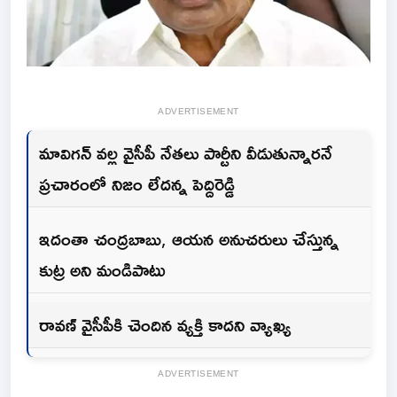
ADVERTISEMENT
మావిగన్ వల్ల వైసీపీ నేతలు పార్టీని వీడుతున్నారనే
ప్రచారంలో నిజం లేదన్న పెద్దిరెడ్డి
ఇదంతా చంద్రబాబు, ఆయన అనుచరులు చేస్తున్న
కుట్ర అని మండిపాటు
రావణ్ వైసీపీకి చెందిన వ్యక్తి కాదని వ్యాఖ్య
ADVERTISEMENT