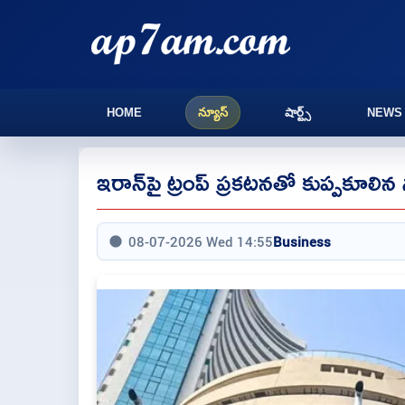
HOME
న్యూస్
షార్ట్స్
NEWS
ఇరాన్‌పై ట్రంప్ ప్ర‌క‌ట‌న‌తో కుప్పకూలిన స
08-07-2026 Wed 14:55
Business