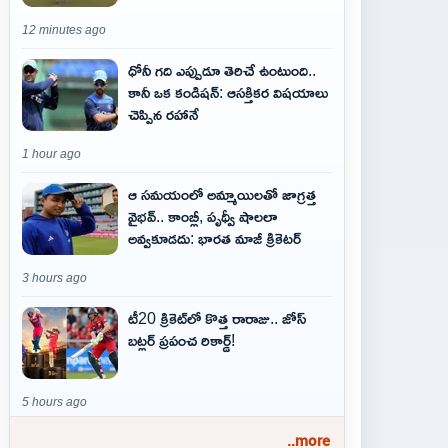
12 minutes ago
ధోనీ గది ఎప్పుడూ తెరిచే ఉంటుంది..
కానీ ఒక కండిషన్: ఆసక్తికర విషయాలు
చెప్పిన రహానే
1 hour ago
ఆ స‌మ‌యంలో అమ్మాయిల‌తో జాగ్ర‌త్త‌
వైభ‌వ్‌.. కాంబ్లీ, పృథ్వీ షాలలా
అవ్వ‌కూడ‌దు: భార‌త మాజీ క్రికెట‌ర్‌
3 hours ago
టీ20 క్రికెట్‌లో కొత్త రారాజు.. జోస్
బట్లర్ ప్ర‌పంచ రికార్డ్‌!
5 hours ago
..more