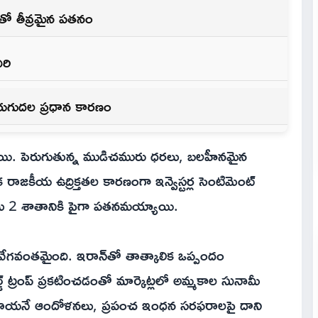
నతో తీవ్రమైన పతనం
రి
ెరుగుదల ప్రధాన కారణం
‌య్యాయి. పెరుగుతున్న ముడిచమురు ధరలు, బలహీనమైన
 రాజకీయ ఉద్రిక్తతల కారణంగా ఇన్వెస్టర్ల సెంటిమెంట్
 సూచీలు 2 శాతానికి పైగా పతనమయ్యాయి.
త వేగవంతమైంది. ఇరాన్‌తో తాత్కాలిక ఒప్పందం
డ్ ట్రంప్ ప్రకటించడంతో మార్కెట్లలో అమ్మకాల సునామీ
పెరుగుతాయనే ఆందోళనలు, ప్రపంచ ఇంధన సరఫరాలపై దాని