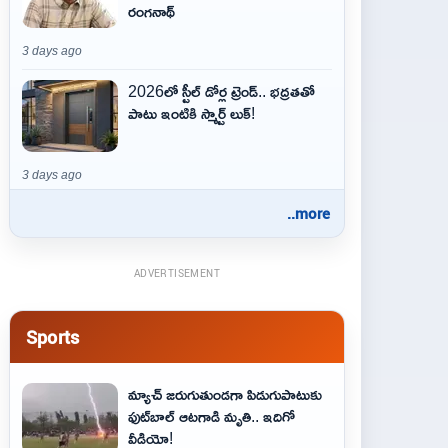
రంగనాథ్
3 days ago
2026లో స్టీల్ డోర్ల ట్రెండ్.. భద్రతతో
పాటు ఇంటికి స్మార్ట్ లుక్!
3 days ago
..more
ADVERTISEMENT
Sports
మ్యాచ్ జరుగుతుండగా పిడుగుపాటుకు
ఫుట్‌బాల్ ఆటగాడి మృతి.. ఇదిగో
వీడియో!