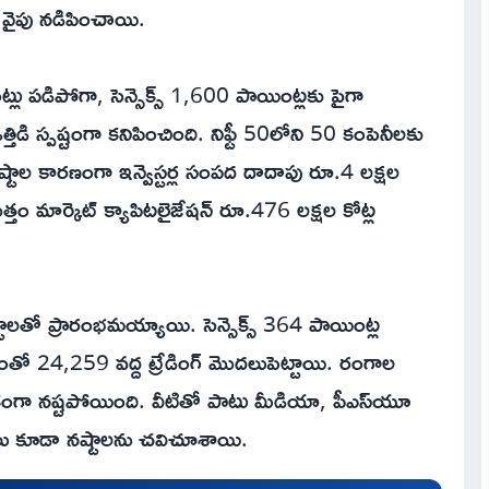
ల వైపు నడిపించాయి.
ట్లు పడిపోగా, సెన్సెక్స్ 1,600 పాయింట్లకు పైగా
తిడి స్పష్టంగా కనిపించింది. నిఫ్టీ 50లోని 50 కంపెనీలకు
నష్టాల కారణంగా ఇన్వెస్టర్ల సంపద దాదాపు రూ.4 లక్షల
త్తం మార్కెట్ క్యాపిటలైజేషన్ రూ.476 లక్షల కోట్ల
ాలతో ప్రారంభమయ్యాయి. సెన్సెక్స్ 364 పాయింట్ల
టంతో 24,259 వద్ద ట్రేడింగ్ మొదలుపెట్టాయి. రంగాల
యధికంగా నష్టపోయింది. వీటితో పాటు మీడియా, పీఎస్‌యూ
గాలు కూడా నష్టాలను చవిచూశాయి.