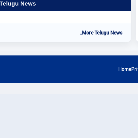
 Telugu News
..More Telugu News
Home
Pri