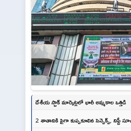
దేశీయ స్టాక్ మార్కెట్లలో భారీ అమ్మకాల ఒత్తిడి
2 శాతానికి పైగా కుప్పకూలిన సెన్సెక్స్, నిఫ్టీ సూ