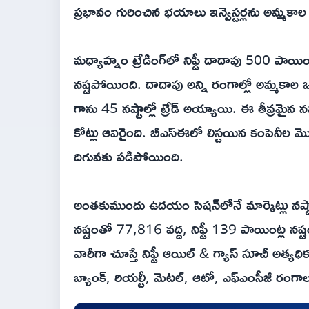
ప్రభావం గురించిన భయాలు ఇన్వెస్టర్లను అమ్మకా
మధ్యాహ్నం ట్రేడింగ్‌లో నిఫ్టీ దాదాపు 500 పాయిం
నష్టపోయింది. దాదాపు అన్ని రంగాల్లో అమ్మకాల ఒత్
గాను 45 నష్టాల్లో ట్రేడ్ అయ్యాయి. ఈ తీవ్రమైన 
కోట్లు ఆవిరైంది. బీఎస్ఈలో లిస్టయిన కంపెనీల మొ
దిగువకు పడిపోయింది.
అంతకుముందు ఉదయం సెషన్‌లోనే మార్కెట్లు నష్ట
నష్టంతో 77,816 వద్ద, నిఫ్టీ 139 పాయింట్ల నష్
వారీగా చూస్తే నిఫ్టీ ఆయిల్ & గ్యాస్ సూచీ అత్
బ్యాంక్, రియల్టీ, మెటల్, ఆటో, ఎఫ్‌ఎంసీజీ రం