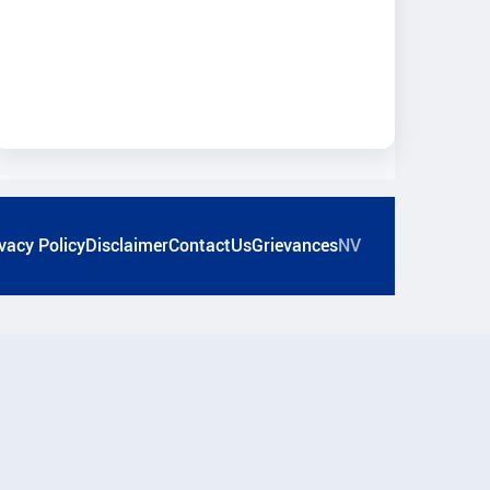
vacy Policy
Disclaimer
ContactUs
Grievances
NV