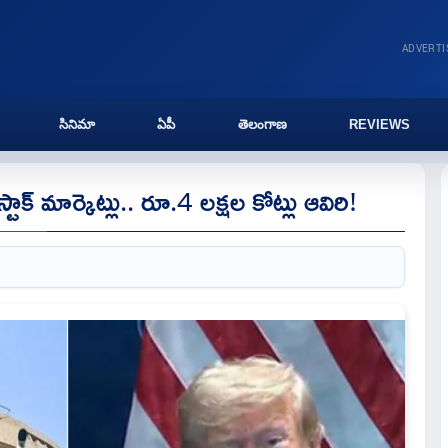
ADVERT
సినిమా
ఏపీ
తెలంగాణ
REVIEWS
్టాక్ మార్కెట్లు.. రూ.4 లక్షల కోట్లు ఆవిరి!