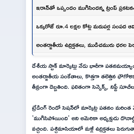
ఇరాన్‌తో ఒప్పందం ముగిసిందన్న ట్రంప్ ప్రకట
ఒక్కరోజే రూ.4 లక్షల కోట్ల మదుపర్ల సంపద ఆవి
అంతర్జాతీయ ఉద్రిక్తతలు, ముడిచమురు ధరల ప
దేశీయ స్టాక్ మార్కెట్లు నేడు భారీగా ప‌త‌న‌మ
అంతర్జాతీయ సంకేతాలు, కొత్తగా తలెత్తిన భౌగోళిక
తీవ్రంగా దెబ్బతింది. ఫలితంగా సెన్సెక్స్, నిఫ్టీ
ట్రేడింగ్ రెండో సెషన్‌లో మార్కెట్ల పతనం మరిం
'ముగిసిపోయింది' అని అమెరికా అధ్యక్షుడు డొనాల్
వచ్చింది. ప‌శ్చిమాసియాలో మళ్లీ ఉద్రిక్తతలు 