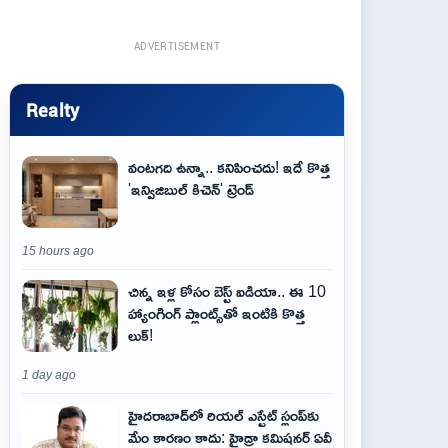
ADVERTISEMENT
Realty
వంటగది ఉన్నా.. కనిపించదు! ఇదే కొత్త
'ఇన్విజిబుల్ కిచెన్' ట్రెండ్
15 hours ago
చిన్న ఇళ్ల కోసం బెస్ట్ ఐడియా.. ఈ 10
హ్యాంగింగ్ ప్లాంట్స్‌తో ఇంటికి కొత్త
లుక్!
1 day ago
హైదరాబాద్‌లో రియల్ ఎస్టేట్ స్లంప్‌కు
మేం కారణం కాదు: హైడ్రా కమిషనర్ ఏవీ