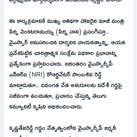
ఈ కార్యక్రమానికి ముఖ్య అతిథిగా హాజరైన మాజీ మంత్రి
పేర్ని వెంకటరామయ్య (పేర్ని నాని) ప్రసంగిస్తూ..
వైఎస్సార్ అనుసరించిన దార్శనిక నాయకత్వాన్ని, ఆయన
ప్రవేశపెట్టిన చారిత్రాత్మక సంక్షేమ పథకాల ప్రభావాన్ని
ప్రత్యేకంగా ప్రస్తావించారు. అనంతరం వైఎస్సార్సీపీ
ఎన్ఆర్ఐ (NRI) కోఆర్డినేటర్ సాంబశివ రెడ్డి
మాట్లాడుతూ.. దివంగత నేత ఆశయాలను విదేశీ గడ్డపై
సజీవంగా ఉంచుతూ, ప్రచారం చేస్తున్న తెలుగు
కమ్యూనిటీ కృషిని అభినందించారు.
కృష్ణతేజరెడ్డి గడ్డం నేతృత్వంలోని వైఎస్సార్సీపీ జర్మనీ