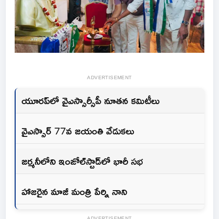
ADVERTISEMENT
యూరప్‌లో వైఎస్సార్సీపీ నూతన కమిటీలు
వైఎస్సార్ 77వ జయంతి వేడుకలు
జర్మనీలోని ఇంజోల్‌స్టాడ్‌లో భారీ సభ
హాజరైన మాజీ మంత్రి పేర్ని నాని
ADVERTISEMENT