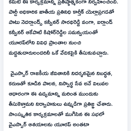
కమిటీ ఈ కార్యక్రమాన్ని ప్రతిష్ఠాత్మకంగా నిర్వహించింది.
పార్టీ అధికారిక జాతీయ ప్రతినిధి కార్తీక్ యెల్లాప్రగడతో
పాటు నెదర్లాండ్స్ కన్వీనర్ సారథిరెడ్డి వంగా, ఐర్లాండ్
కన్వీనర్ ఆకేపాటి కిషోర్‌రెడ్డిల సమన్వయంతో
యూరప్‌లోని వివిధ ప్రాంతాల నుంచి
మద్దతుదారులందరినీ ఒకే వేదికపైకి తీసుకువచ్చారు.
వైఎస్సార్ రాజకీయ జీవితానికి నిదర్శనమైన నిబద్ధత,
కరుణతో కూడిన పాలన, నిస్వార్థ సేవ అనే విలువల
ఆధారంగా ఈ ఉద్యమాన్ని మరింత ముందుకు
తీసుకెళ్తామని నిర్వాహకులు ఉమ్మడిగా ప్రతిజ్ఞ చేశారు.
సాంస్కృతిక కార్యక్రమాలతో ముగిసిన ఈ సభలో
వైఎస్సార్ ఆశయాలను యూరప్ అంతటా