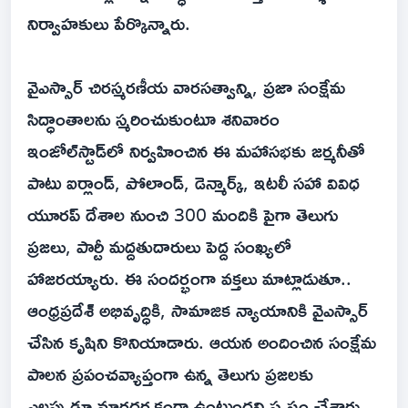
నిర్వాహకులు పేర్కొన్నారు.
వైఎస్సార్ చిరస్మరణీయ వారసత్వాన్ని, ప్రజా సంక్షేమ
సిద్ధాంతాలను స్మరించుకుంటూ శనివారం
ఇంజోల్‌స్టాడ్‌లో నిర్వహించిన ఈ మహాసభకు జర్మనీతో
పాటు ఐర్లాండ్, పోలాండ్, డెన్మార్క్, ఇటలీ సహా వివిధ
యూరప్ దేశాల నుంచి 300 మందికి పైగా తెలుగు
ప్రజలు, పార్టీ మద్దతుదారులు పెద్ద సంఖ్యలో
హాజరయ్యారు. ఈ సందర్భంగా వక్తలు మాట్లాడుతూ..
ఆంధ్రప్రదేశ్ అభివృద్ధికి, సామాజిక న్యాయానికి వైఎస్సార్
చేసిన కృషిని కొనియాడారు. ఆయన అందించిన సంక్షేమ
పాలన ప్రపంచవ్యాప్తంగా ఉన్న తెలుగు ప్రజలకు
ఎల్లప్పుడూ మార్గదర్శకంగా ఉంటుందని స్పష్టం చేశారు.