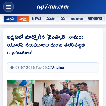
న్యూస్
షార్ట్స్
NEWS
సినిమా
ఏపీ
తెలంగాణ
REVIEWS
జర్మనీలో మార్మోగిన 'వైఎస్సార్' నామం:
యూరప్ నలుమూలల నుంచి తరలివచ్చిన
అభిమానులు!
07-07-2026 Tue 09:27
Andhra