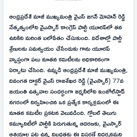
ఆంధ్రప్రదేశ్ మాజీ ముఖ్యమంత్రి వైఎస్ జగన్ మోహన్ రెడ్డి
నేతృత్వంలోని వైఎస్సార్ కాంగ్రెస్ పార్టీ యూరప్‌లో తన
ఉనికిని మరింత బలోపేతం చేసుకుంది. విదేశాల్లో పార్టీ
శ్రేణులను సమన్వయం చేసేందుకు గాను యూరప్
వ్యాప్తంగా పలు నూతన కమిటీలను అధికారికంగా
ఏర్పాటు చేసింది. ఉమ్మడి ఆంధ్రప్రదేశ్ మాజీ ముఖ్యమంత్రి,
దివంగత డాక్టర్ వైఎస్ రాజశేఖర రెడ్డి (వైఎస్సార్) 77వ
జయంతి ఉత్సవాల సందర్భంగా జర్మనీలోని ఇంజోల్‌స్టాడ్
నగరంలో నిర్వహించిన ఒక ప్రత్యేక కార్యక్రమంలో ఈ
నూతన కమిటీల ప్రకటన వెలువడింది. గ్లోబల్ తెలుగు
కమ్యూనిటీలో పార్టీకి పెరుగుతున్న ఆదరణకు, వైఎస్సార్
ఆశయాల పట్ల ఉన్న నిబద్ధతకు ఈ విస్తరణే నిదర్శనమని