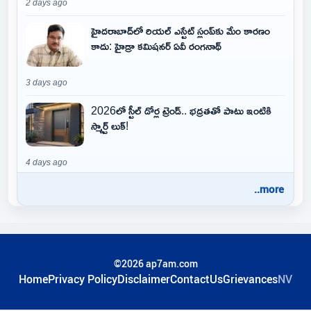
2 days ago
హైదరాబాద్‌లో రియల్ ఎస్టేట్ స్లంప్‌కు మేం కారణం
కాదు: హైడ్రా కమిషనర్ ఏవీ రంగనాథ్
3 days ago
2026లో స్టీల్ డోర్ల ట్రెండ్.. భద్రతతో పాటు ఇంటికి
స్మార్ట్ లుక్!
4 days ago
..more
©2026 ap7am.com
Home
Privacy Policy
Disclaimer
ContactUs
Grievances
NV