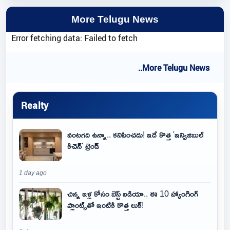
More Telugu News
Error fetching data: Failed to fetch
..More Telugu News
Realty
వంటగది ఉన్నా.. కనిపించదు! ఇదే కొత్త 'ఇన్విజిబుల్
కిచెన్' ట్రెండ్
1 day ago
చిన్న ఇళ్ల కోసం బెస్ట్ ఐడియా.. ఈ 10 హ్యాంగింగ్
ప్లాంట్స్‌తో ఇంటికి కొత్త లుక్!