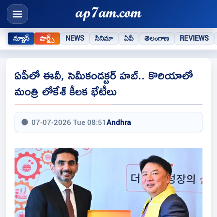
న్యూస్
షార్ట్స్
NEWS
సినిమా
ఏపీ
తెలంగాణ
REVIEWS
ఏపీలో ఈవీ, సెమీకండక్టర్ హబ్.. కొరియాలో
మంత్రి లోకేశ్‌ కీలక భేటీలు
07-07-2026 Tue 08:51
Andhra