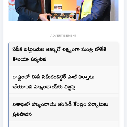
ADVERTISEMENT
ఏపీకి పెట్టుబడుల ఆకర్షణే లక్ష్యంగా మంత్రి లోకేశ్‌
కొరియా పర్యటన
రాష్ట్రంలో ఈవీ సెమీకండక్టర్ హబ్ ఏర్పాటు
చేయాలని హ్యుందాయ్‌కు విజ్ఞప్తి
విశాఖలో హ్యుందాయ్ ఆర్&డీ కేంద్రం ఏర్పాటుకు
ప్రతిపాదన