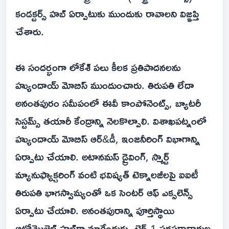
కండక్టర్స్ హబ్ ఏర్పాటుకు ముందుకు రావాలని విజ్ఞప్తి
చేశారు.
ఈ సందర్భంగా లోకేశ్‌ పలు కీలక ప్రతిపాదనలను
హ్యుందాయ్ మోబిస్ ముందుంచారు. తిరుపతి లేదా
అనంతపురం సమీపంలో ఈవీ కాంపోనెంట్స్, బ్యాటరీ
సిస్టమ్స్ తయారీ కేంద్రాన్ని నెలకొల్పాలి. విశాఖపట్నంలో
హ్యుందాయ్ మోబిస్ ఆర్&డీ, ఇంజనీరింగ్ విభాగాన్ని
ఏర్పాటు చేయాలి. అటానమస్ డ్రైవింగ్, స్మార్ట్
మ్యానుఫ్యాక్చరింగ్ వంటి భవిష్యత్ టెక్నాలజీలపై ఐఐటీ
తిరుపతి భాగస్వామ్యంతో ఒక సెంటర్ ఆఫ్ ఎక్సలెన్స్
ఏర్పాటు చేయాలి. అనంతపురాన్ని పూర్తిస్థాయి
ఆటోమొబైల్ హబ్‌గా మార్చేందుకు, టైర్-1 సరఫరాదారుల