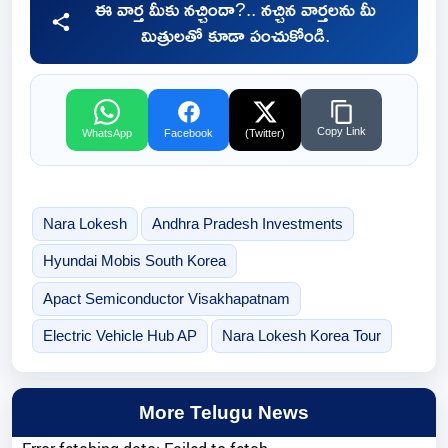
ఈ వార్త మీకు నచ్చిందా?.. నచ్చిన వార్తలను మీ
మిత్రులతో కూడా పంచుకోండి.
Copy Link
WhatsApp
Facebook
(Twitter)
Nara Lokesh
Andhra Pradesh Investments
Hyundai Mobis South Korea
Apact Semiconductor Visakhapatnam
Electric Vehicle Hub AP
Nara Lokesh Korea Tour
More Telugu News