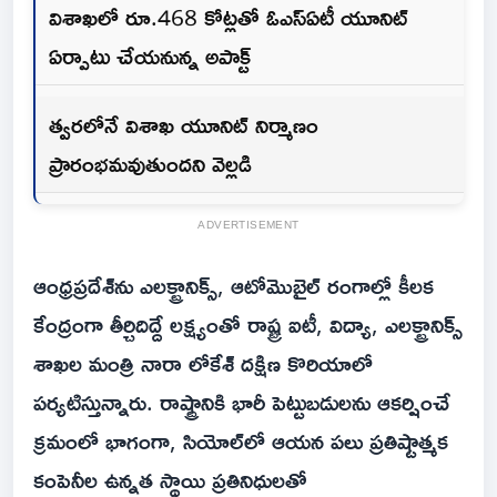
విశాఖలో రూ.468 కోట్లతో ఓఎస్ఏటీ యూనిట్
ఏర్పాటు చేయనున్న అపాక్ట్
త్వరలోనే విశాఖ యూనిట్ నిర్మాణం
ప్రారంభమవుతుందని వెల్లడి
ADVERTISEMENT
ఆంధ్రప్రదేశ్‌ను ఎలక్ట్రానిక్స్, ఆటోమొబైల్ రంగాల్లో కీలక
కేంద్రంగా తీర్చిదిద్దే లక్ష్యంతో రాష్ట్ర ఐటీ, విద్యా, ఎలక్ట్రానిక్స్
శాఖల మంత్రి నారా లోకేశ్‌ దక్షిణ కొరియాలో
పర్యటిస్తున్నారు. రాష్ట్రానికి భారీ పెట్టుబడులను ఆకర్షించే
క్రమంలో భాగంగా, సియోల్‌లో ఆయన పలు ప్రతిష్టాత్మక
కంపెనీల ఉన్నత స్థాయి ప్రతినిధులతో