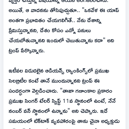
అయితే, ఆ వాదనను తోసిపుచ్చుతూ.. "ఒకవేళ ఈ యాప్
అంతగా ప్రభావితం చేయగలిగితే.. నేను దేశాన్ని
ప్రేమిస్తున్నానని, దేశం కోసం ఎన్నో పనులు
చేయబోతున్నానని ఇందులో చెబుతున్నాను కదా" అని
ట్రంప్ పేర్కొన్నారు.
ఇటీవల విడుదలైన ఆడియన్స్ ర్యాంకింగ్స్‌లో ప్రముఖ
సెలబ్రిటీల కంటే తానే ముందున్నానని ట్రంప్ ఈ
సందర్భంగా వెల్లడించారు. "తాజా గణాంకాల ప్రకారం
ప్రముఖ సింగర్ టేలర్ స్విఫ్ట్ 11వ స్థానంలో ఉంటే, నేనే
నంబర్ వన్ స్థానంలో ఉన్నాను" అని చెప్పారు. ఇదే
సమయంలో టిక్‌టాక్ వ్యవహారంపై తాను చైనా అధ్యక్షుడు