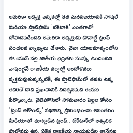
ADVERTISEMENT
అమెరికా అధ్యక్ష ఎన్నికల్లో తన ఘనవిజయానికి సోషల్
మీడియా ప్లాట్‌ఫామ్ 'టిక్‌టాక్' ఎంతగానో
దోహదపడిందని అమెరికా అధ్యక్షుడు డొనాల్డ్ ట్రంప్
సంచలన వ్యాఖ్యలు చేశారు. చైనా యాజమాన్యంలోని
ఈ యాప్ వల్ల జాతీయ భద్రతకు ముప్పు ఉందంటూ
వాషింగ్టన్ రాజకీయ వర్గాల్లో ఆందోళనలు
వ్యక్తమవుతున్నప్పటికీ, ఈ ప్లాట్‌ఫామ్‌లో తనకు ఉన్న
ఆదరణే దాని ప్రభావానికి నిదర్శనమని ఆయన
పేర్కొన్నారు. వైట్‌హౌస్‌లో సోమవారం పిల్లల కోసం
'ట్రంప్ అకౌంట్స్' పథకాన్ని ప్రారంభించిన అనంతరం
మీడియాతో మాట్లాడిన ట్రంప్.. టిక్‌టాక్‌లో అత్యధిక
ఫాలోవర్లు ఉన్న ఏకైక రాజకీయ నాయకుడిని తానేనని