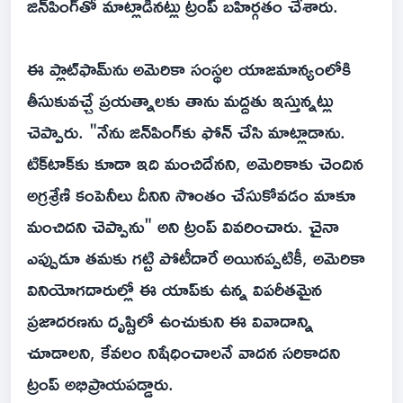
జిన్‌పింగ్‌తో మాట్లాడినట్లు ట్రంప్ బహిర్గతం చేశారు.
ఈ ప్లాట్‌ఫామ్‌ను అమెరికా సంస్థల యాజమాన్యంలోకి
తీసుకువచ్చే ప్రయత్నాలకు తాను మద్దతు ఇస్తున్నట్లు
చెప్పారు. "నేను జిన్‌పింగ్‌కు ఫోన్ చేసి మాట్లాడాను.
టిక్‌టాక్‌కు కూడా ఇది మంచిదేనని, అమెరికాకు చెందిన
అగ్రశ్రేణి కంపెనీలు దీనిని సొంతం చేసుకోవడం మాకూ
మంచిదని చెప్పాను" అని ట్రంప్ వివరించారు. చైనా
ఎప్పుడూ తమకు గట్టి పోటీదారే అయినప్పటికీ, అమెరికా
వినియోగదారుల్లో ఈ యాప్‌కు ఉన్న విపరీతమైన
ప్రజాదరణను దృష్టిలో ఉంచుకుని ఈ వివాదాన్ని
చూడాలని, కేవలం నిషేధించాలనే వాదన సరికాదని
ట్రంప్ అభిప్రాయపడ్డారు.