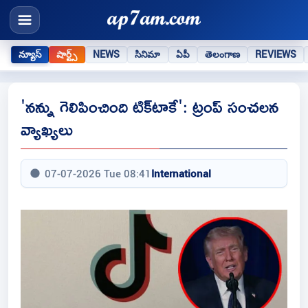
న్యూస్
షార్ట్స్
NEWS
సినిమా
ఏపీ
తెలంగాణ
REVIEWS
'నన్ను గెలిపించింది టిక్‌టాకే': ట్రంప్ సంచలన
వ్యాఖ్యలు
07-07-2026 Tue 08:41
International