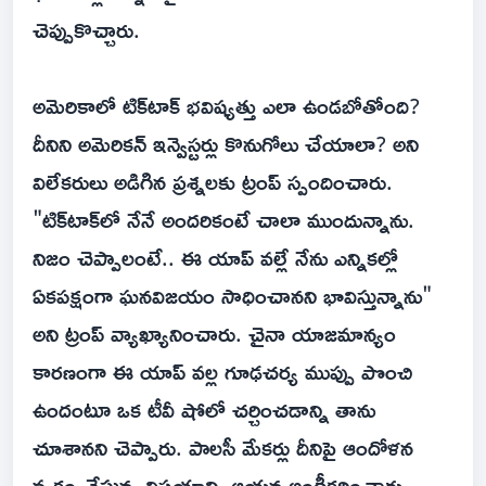
చెప్పుకొచ్చారు.
అమెరికాలో టిక్‌టాక్ భవిష్యత్తు ఎలా ఉండబోతోంది?
దీనిని అమెరికన్ ఇన్వెస్టర్లు కొనుగోలు చేయాలా? అని
విలేకరులు అడిగిన ప్రశ్నలకు ట్రంప్ స్పందించారు.
"టిక్‌టాక్‌లో నేనే అందరికంటే చాలా ముందున్నాను.
నిజం చెప్పాలంటే.. ఈ యాప్ వల్లే నేను ఎన్నికల్లో
ఏకపక్షంగా ఘనవిజయం సాధించానని భావిస్తున్నాను"
అని ట్రంప్ వ్యాఖ్యానించారు. చైనా యాజమాన్యం
కారణంగా ఈ యాప్ వల్ల గూఢచర్య ముప్పు పొంచి
ఉందంటూ ఒక టీవీ షోలో చర్చించడాన్ని తాను
చూశానని చెప్పారు. పాలసీ మేకర్లు దీనిపై ఆందోళన
వ్యక్తం చేస్తున్న విషయాన్ని ఆయన అంగీకరించారు.