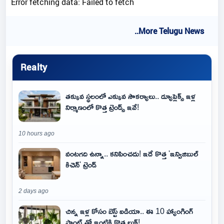
Error fetching data: Failed to fetch
..More Telugu News
Realty
తక్కువ స్థలంలో ఎక్కువ సౌకర్యాలు.. డ్యూప్లెక్స్ ఇళ్ల
నిర్మాణంలో కొత్త ట్రెండ్స్ ఇవే!
10 hours ago
వంటగది ఉన్నా.. కనిపించదు! ఇదే కొత్త 'ఇన్విజిబుల్
కిచెన్' ట్రెండ్
2 days ago
చిన్న ఇళ్ల కోసం బెస్ట్ ఐడియా.. ఈ 10 హ్యాంగింగ్
ప్లాంట్స్‌తో ఇంటికి కొత్త లుక్!