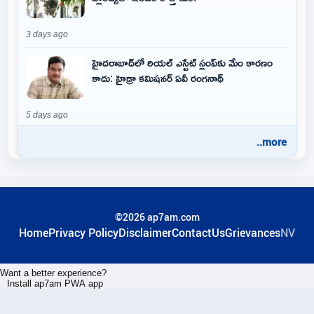
3 days ago
హైదరాబాద్‌లో రియల్ ఎస్టేట్ స్లంప్‌కు మేం కారణం
కాదు: హైడ్రా కమిషనర్ ఏవీ రంగనాథ్
5 days ago
..more
©2026 ap7am.com
Home
Privacy Policy
Disclaimer
ContactUs
Grievances
NV
Want a better experience?
Install ap7am PWA app