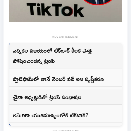
ADVERTISEMENT
ఎన్నికల విజయంలో టిక్‌టాక్ కీలక పాత్ర
పోషించిందన్న ట్రంప్
ప్లాట్‌ఫామ్‌లో తానే నెంబర్ వన్ అని స్పష్టీకరణ
చైనా అధ్యక్షుడితో ట్రంప్ సంభాషణ
అమెరికా యాజమాన్యంలోకి టిక్‌టాక్?