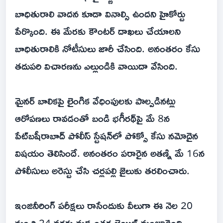
బాధితురాలి వాదన కూడా వినాల్సి ఉందని హైకోర్టు
పేర్కొంది. ఈ మేరకు కౌంటర్ దాఖలు చేయాలని
బాధితురాలికి నోటీసులు జారీ చేసింది. అనంతరం కేసు
తదుపరి విచారణను ఎల్లుండికి వాయిదా వేసింది.
మైనర్ బాలికపై లైంగిక వేధింపులకు పాల్పడినట్లు
ఆరోపణలు రావడంతో బండి భగీరథ్‌పై మే 8న
పేట్‌బషీరాబాద్ పోలీస్ స్టేషన్‌లో పోక్సో కేసు నమోదైన
విషయం తెలిసిందే. అనంతరం పరారైన అతణ్ని మే 16న
పోలీసులు అరెస్టు చేసి చర్లపల్లి జైలుకు తరలించారు.
ఇంజినీరింగ్ పరీక్షలు రాసేందుకు వీలుగా ఈ నెల 20
నుంచి 24 వరకు మధ్యంతర బెయిల్ మంజూరైంది.