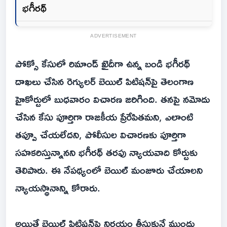
భగీరథ్
ADVERTISEMENT
పోక్సో కేసులో రిమాండ్ ఖైదీగా ఉన్న బండి భగీరథ్
దాఖలు చేసిన రెగ్యులర్ బెయిల్ పిటిషన్‌పై తెలంగాణ
హైకోర్టులో బుధవారం విచారణ జరిగింది. తనపై నమోదు
చేసిన కేసు పూర్తిగా రాజకీయ ప్రేరేపితమని, ఎలాంటి
తప్పూ చేయలేదని, పోలీసుల విచారణకు పూర్తిగా
సహకరిస్తున్నానని భగీరథ్ తరఫు న్యాయవాది కోర్టుకు
తెలిపారు. ఈ నేపథ్యంలో బెయిల్ మంజూరు చేయాలని
న్యాయస్థానాన్ని కోరారు.
అయితే బెయిల్ పిటిషన్‌పై నిర్ణయం తీసుకునే ముందు