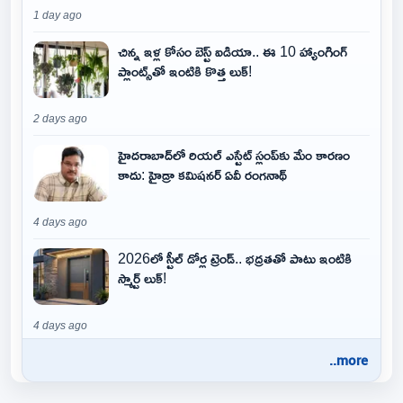
1 day ago
చిన్న ఇళ్ల కోసం బెస్ట్ ఐడియా.. ఈ 10 హ్యాంగింగ్
ప్లాంట్స్‌తో ఇంటికి కొత్త లుక్!
2 days ago
హైదరాబాద్‌లో రియల్ ఎస్టేట్ స్లంప్‌కు మేం కారణం
కాదు: హైడ్రా కమిషనర్ ఏవీ రంగనాథ్
4 days ago
2026లో స్టీల్ డోర్ల ట్రెండ్.. భద్రతతో పాటు ఇంటికి
స్మార్ట్ లుక్!
4 days ago
..more