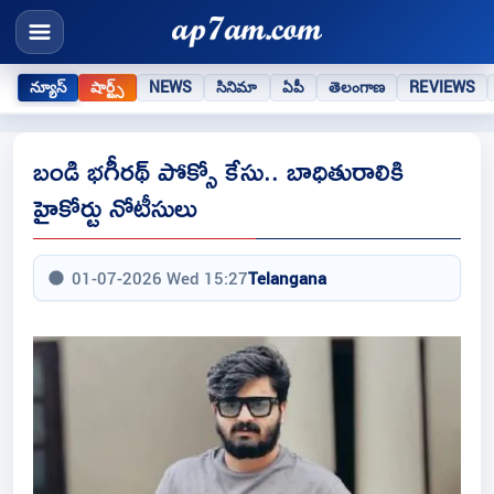
న్యూస్
షార్ట్స్
NEWS
సినిమా
ఏపీ
తెలంగాణ
REVIEWS
బండి భగీరథ్‌ పోక్సో కేసు.. బాధితురాలికి
హైకోర్టు నోటీసులు
01-07-2026 Wed 15:27
Telangana