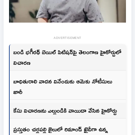
ADVERTISEMENT
బండి భగీరథ్ బెయిల్ పిటిషన్‌పై తెలంగాణ హైకోర్టులో
విచారణ
బాధితురాలి వాదన వినేందుకు ఆమెకు నోటీసులు
జారీ
కేసు విచారణను ఎల్లుండికి వాయిదా వేసిన హైకోర్టు
ప్రస్తుతం చర్లపల్లి జైలులో రిమాండ్ ఖైదీగా ఉన్న