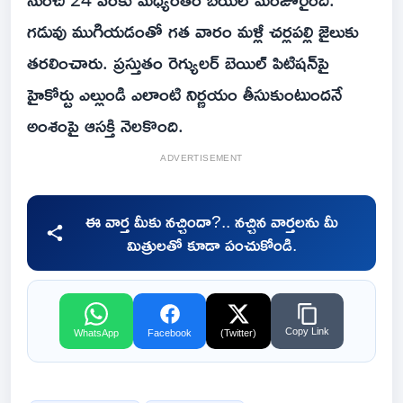
గడువు ముగియడంతో గత వారం మళ్లీ చర్లపల్లి జైలుకు
తరలించారు. ప్రస్తుతం రెగ్యులర్ బెయిల్ పిటిషన్‌పై
హైకోర్టు ఎల్లుండి ఎలాంటి నిర్ణయం తీసుకుంటుందనే
అంశంపై ఆసక్తి నెలకొంది.
ADVERTISEMENT
ఈ వార్త మీకు నచ్చిందా?.. నచ్చిన వార్తలను మీ
మిత్రులతో కూడా పంచుకోండి.
Copy Link
WhatsApp
Facebook
(Twitter)