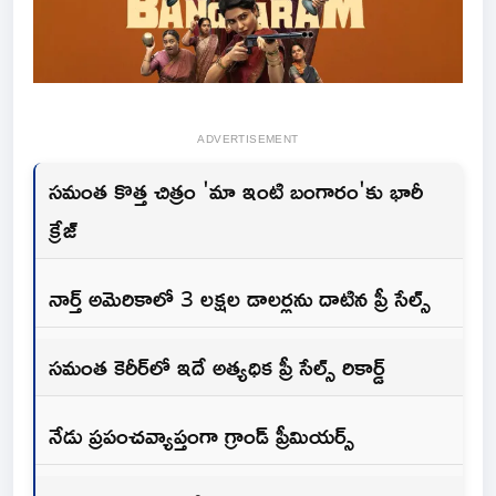
ADVERTISEMENT
సమంత కొత్త చిత్రం 'మా ఇంటి బంగారం'కు భారీ
క్రేజ్
నార్త్ అమెరికాలో 3 లక్షల డాలర్లను దాటిన ప్రీ సేల్స్
సమంత కెరీర్‌లో ఇదే అత్యధిక ప్రీ సేల్స్ రికార్డ్
నేడు ప్రపంచవ్యాప్తంగా గ్రాండ్ ప్రీమియర్స్