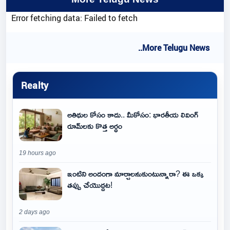
Error fetching data: Failed to fetch
..More Telugu News
Realty
అతిథుల కోసం కాదు.. మీకోసం: భారతీయ లివింగ్
రూమ్‌లకు కొత్త అర్థం
19 hours ago
ఇంటిని అందంగా మార్చాలనుకుంటున్నారా? ఈ ఒక్క
తప్పు చేయొద్దట!
2 days ago