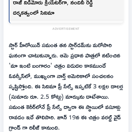
రాజ్ నిడిమోరు క్రియేటర్‌గా, నందినీ రెడ్డి
దర్శకత్వంలో సినిమా
ADVERTISEMENT
స్టార్ హీరోయిన్ సమంత తన స్టార్‌డమ్‌ను మరోసారి
ఘనంగా చాటుకున్నారు. ఆమె ప్రధాన పాత్రలో నటించిన
'మా ఇంటి బంగారం' చిత్రం విడుదల కాకముందే
ఓవర్సీస్‌లో, ముఖ్యంగా నార్త్ అమెరికాలో సంచలనం
సృష్టిస్తోంది. ఈ సినిమా ప్రీ సేల్స్ ఇప్పటికే 3 లక్షల డాలర్ల
(సుమారు రూ. 2.5 కోట్లు) మార్కును దాటేశాయి.
సమంత కెరీర్‌లోనే ప్రీ సేల్స్ ద్వారా ఈ స్థాయిలో వసూళ్లు
రావడం ఇదే తొలిసారి. జూన్ 19న ఈ చిత్రం వరల్డ్ వైడ్
గ్రాండ్ గా రిలీజ్ కానుంది.