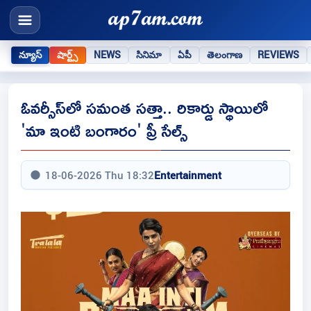
న్యూస్
షార్ట్స్
NEWS
సినిమా
ఏపీ
తెలంగాణ
REVIEWS
ఓవర్సీస్‌లో సమంత సత్తా.. రికార్డు స్థాయిలో
'మా ఇంటి బంగారం' ప్రీ సేల్స్
18-06-2026 Thu 18:32
Entertainment