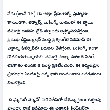
నేడు (జూన్ 18) ఈ చిత్రం ప్రీమియర్స్ ప్రదర్శితం
కానుండగా, అడ్వాన్స్ బుకింగ్స్ రూపంలో ఈ స్థాయి
వసూళ్లు రావడం ట్రేడ్ వర్గాలను ఆశ్చర్యపరుస్తోంది.
ప్రముఖ డిస్ట్రిబ్యూషన్ సంస్థ ప్రత్యంగిర సినిమాస్ ఈ
చిత్రాన్ని ఓవర్సీస్‌లో విడుదల చేస్తోంది. బుకింగ్స్ ఇంకా
కొనసాగుతున్నాయని, వసూళ్ల సంఖ్య మరింత పెరిగే
అవకాశం ఉందని ఆ సంస్థ ప్రకటించింది. ఈ అద్భుతమైన
ప్రారంభం సినిమాపై ఉన్న భారీ అంచనాలకు నిదర్శనంగా
నిలుస్తోంది.
'ది ఫ్యామిలీ మ్యాన్' వెబ్ సిరీస్‌తో దేశవ్యాప్తంగా గుర్తింపు
పొందిన రాజ్ నిడిమోరు ఈ చిత్రానికి క్రియేటర్‌గా