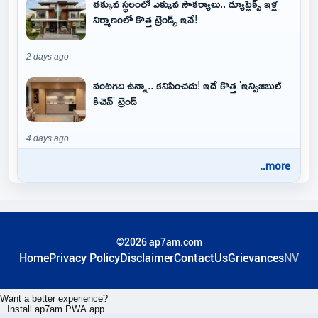
తక్కువ స్థలంలో ఎక్కువ సౌకర్యాలు.. డ్యూప్లెక్స్ ఇళ్ల
నిర్మాణంలో కొత్త ట్రెండ్స్ ఇవే!
2 days ago
వంటగది ఉన్నా.. కనిపించదు! ఇదే కొత్త 'ఇన్విజిబుల్
కిచెన్' ట్రెండ్
4 days ago
..more
©2026 ap7am.com
Home
Privacy Policy
Disclaimer
ContactUs
Grievances
NV
Want a better experience?
Install ap7am PWA app