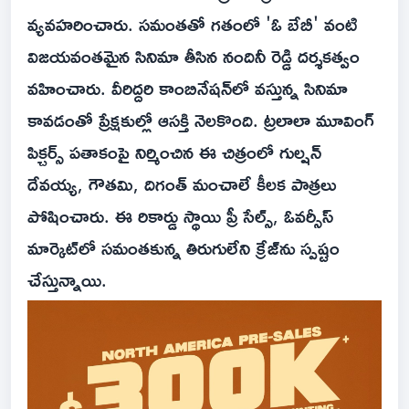
వ్యవహరించారు. సమంతతో గతంలో 'ఓ బేబీ' వంటి
విజయవంతమైన సినిమా తీసిన నందినీ రెడ్డి దర్శకత్వం
వహించారు. వీరిద్దరి కాంబినేషన్‌లో వస్తున్న సినిమా
కావడంతో ప్రేక్షకుల్లో ఆసక్తి నెలకొంది. ట్రలాలా మూవింగ్
పిక్చర్స్ పతాకంపై నిర్మించిన ఈ చిత్రంలో గుల్షన్
దేవయ్య, గౌతమి, దిగంత్ మంచాలే కీలక పాత్రలు
పోషించారు. ఈ రికార్డు స్థాయి ప్రీ సేల్స్, ఓవర్సీస్
మార్కెట్‌లో సమంతకున్న తిరుగులేని క్రేజ్‌ను స్పష్టం
చేస్తున్నాయి.