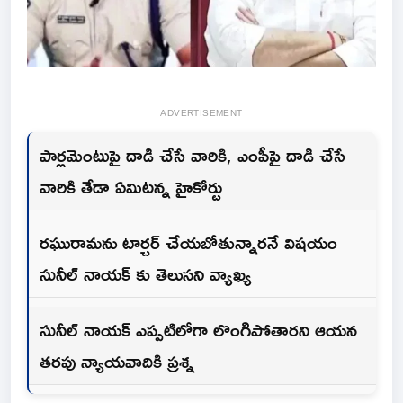
ADVERTISEMENT
పార్లమెంటుపై దాడి చేసే వారికి, ఎంపీపై దాడి చేసే
వారికి తేడా ఏమిటన్న హైకోర్టు
రఘురామను టార్చర్ చేయబోతున్నారనే విషయం
సునీల్ నాయక్ కు తెలుసని వ్యాఖ్య
సునీల్ నాయక్ ఎప్పటిలోగా లొంగిపోతారని ఆయన
తరపు న్యాయవాదికి ప్రశ్న