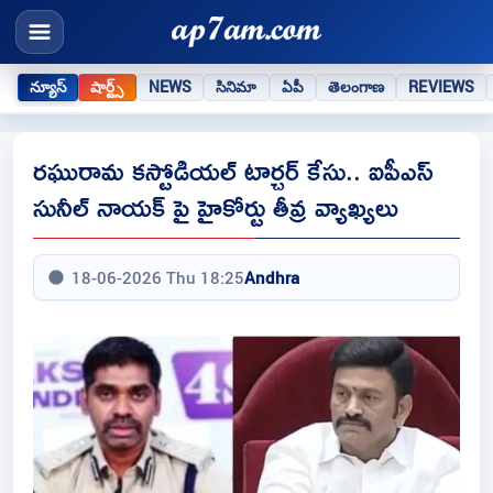
న్యూస్
షార్ట్స్
NEWS
సినిమా
ఏపీ
తెలంగాణ
REVIEWS
రఘురామ కస్టోడియల్ టార్చర్ కేసు.. ఐపీఎస్
సునీల్ నాయక్ పై హైకోర్టు తీవ్ర వ్యాఖ్యలు
18-06-2026 Thu 18:25
Andhra