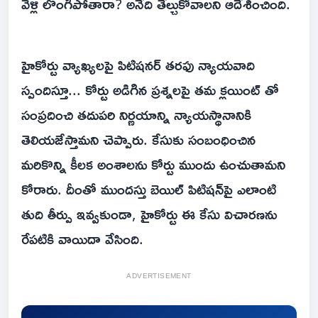
వెళ్లి లొంగిపోతారా? అనేది తేల్చుకోవాలని ఆదేశించింది.
హైకోర్టు వ్యాఖ్యలపై పిటిషనర్ తరఫు న్యాయవాది
స్పందిస్తూ... కోర్టు అడిగిన ప్రశ్నలపై తమ క్లయింట్ తో
సంప్రదించి తదుపరి నిర్ణయాన్ని న్యాయస్థానానికి
తెలియజేస్తామని చెప్పారు. కేసుకు సంబంధించిన
మరికొన్ని కీలక అంశాలను కోర్టు ముందు ఉంచుతామని
కోరారు. దీంతో ముందస్తు బెయిల్ పిటిషన్‌పై ఎలాంటి
తుది తీర్పు ఇవ్వకుండా, హైకోర్టు ఈ కేసు విచారణను
రేపటికి వాయిదా వేసింది.
ADVERTISEMENT