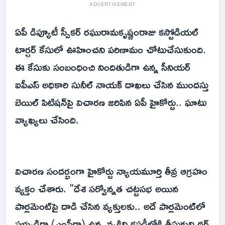
ADVERTISEMENT
ఏపీ డిప్యూటీ స్పీకర్ రఘురామకృష్ణంరాజు కస్టోడియల్
టార్చర్ కేసులో ఊహించని పరిణామం చోటుచేసుకుంది.
ఈ కేసుకు సంబంధించి నిందితుడిగా ఉన్న సీనియర్
ఐపీఎస్ అధికారి సునీల్ నాయక్ దాఖలు చేసిన ముందస్తు
బెయిల్ పిటిషన్‌పై విచారణ జరిపిన ఏపీ హైకోర్టు.. ఘాటు
వ్యాఖ్యలు చేసింది.
విచారణ సందర్భంగా హైకోర్టు న్యాయమూర్తి తీవ్ర ఆగ్రహం
వ్యక్తం చేశారు. "దేశ సర్వోన్నత చట్టసభ అయిన
పార్లమెంట్‌పై దాడి చేసిన వ్యక్తులకు.. అదే పార్లమెంట్‌లో
సభ్యుడిగా (ఎంపీగా) ఉన్న వ్యక్తిని కస్టడీలోకి తీసుకుని థర్డ్