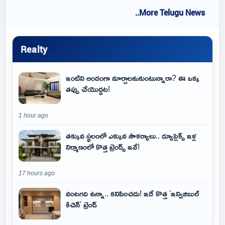
..More Telugu News
Realty
ఇంటిని అందంగా మార్చాలనుకుంటున్నారా? ఈ ఒక్క
తప్పు చేయొద్దట!
1 hour ago
తక్కువ స్థలంలో ఎక్కువ సౌకర్యాలు.. డ్యూప్లెక్స్ ఇళ్ల
నిర్మాణంలో కొత్త ట్రెండ్స్ ఇవే!
17 hours ago
వంటగది ఉన్నా.. కనిపించదు! ఇదే కొత్త 'ఇన్విజిబుల్
కిచెన్' ట్రెండ్