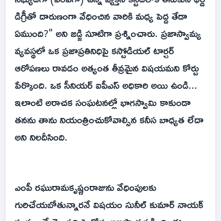
డిగ్రీతో దారుణంగా వేధించిన వారికి మధ్య పెద్ద తేడా
ఏముంది?" అని జడ్జి సూటిగా ప్రశ్నించారు. ప్రజాస్వామ్య
వ్యవస్థలో ఒక ప్రజాప్రతినిధిపై కస్టోడియల్ టార్చర్
ఆరోపణలు రావడం అత్యంత తీవ్రమైన విషయమని కోర్టు
పేర్కొంది. ఒక సీనియర్ ఐపీఎస్ అధికారి అయి ఉండి...
ఇలాంటి అరాచక సంఘటనల్లో భాగస్వామి కాకుండా
తనను తాను నియంత్రించుకోవాల్సిన కనీస బాధ్యత లేదా
అని నిలదీసింది.
ఎంపీ రఘురామకృష్ణంరాజును వేధింపులకు
గురిచేయబోతున్నారనే విషయం సునీల్ కుమార్‌ నాయక్