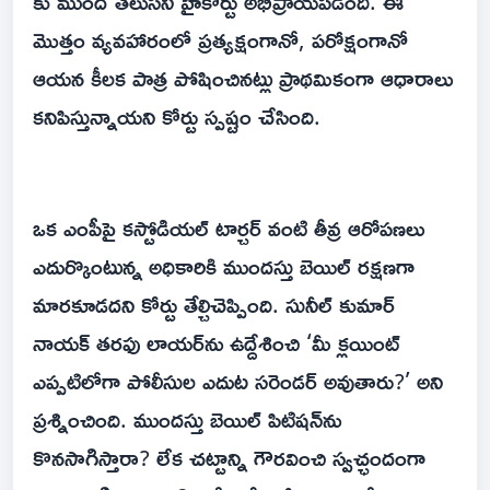
కు ముందే తెలుసని హైకోర్టు అభిప్రాయపడింది. ఈ
మొత్తం వ్యవహారంలో ప్రత్యక్షంగానో, పరోక్షంగానో
ఆయన కీలక పాత్ర పోషించినట్లు ప్రాథమికంగా ఆధారాలు
కనిపిస్తున్నాయని కోర్టు స్పష్టం చేసింది.
ఒక ఎంపీపై కస్టోడియల్ టార్చర్ వంటి తీవ్ర ఆరోపణలు
ఎదుర్కొంటున్న అధికారికి ముందస్తు బెయిల్ రక్షణగా
మారకూడదని కోర్టు తేల్చిచెప్పింది. సునీల్ కుమార్
నాయక్ తరఫు లాయర్‌ను ఉద్దేశించి ‘మీ క్లయింట్
ఎప్పటిలోగా పోలీసుల ఎదుట సరెండర్ అవుతారు?’ అని
ప్రశ్నించింది. ముందస్తు బెయిల్ పిటిషన్‌ను
కొనసాగిస్తారా? లేక చట్టాన్ని గౌరవించి స్వచ్ఛందంగా