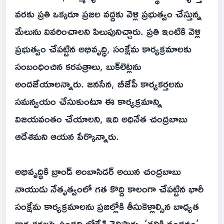
వరకు ప్రతి ఒక్కరూ ప్రజల వద్దకు వెళ్లి ప్రభుత్వం చేస్తున్న
మేలును వివరించాలని పిలుపునిచ్చారు. ప్రతి ఇంటికి వెళ్లి
ప్రభుత్వం చేపట్టిన అభివృద్ధి, సంక్షేమ కార్యక్రమాలకు
సంబంధించిన కరపత్రాలు, బుక్‌లెట్లను
అందజేయాలన్నారు. జనసేన, బీజేపీ కార్యకర్తలను
సమన్వయం చేసుకుంటూ ఈ కార్యక్రమాన్ని
విజయవంతం చేయాలని, ఇది అధినేత చంద్రబాబు
ఆదేశమని ఆయన పేర్కొన్నారు.
అభివృద్ధికి బ్రాండ్ అంబాసిడర్ అయిన చంద్రబాబు
నాయుడు నేతృత్వంలో గత కొద్ది కాలంగా చేపట్టిన భారీ
సంక్షేమ కార్యక్రమాలను ప్రజల్లోకి తీసుకెళ్లాల్సిన బాధ్యత
కార్యకర్తలపై ఉందని లోకేశ్ తెలిపారు. ‘తల్లికి వందనం’,