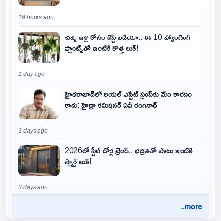
19 hours ago
చిన్న ఇళ్ల కోసం బెస్ట్ ఐడియా.. ఈ 10 హ్యాంగింగ్
ప్లాంట్స్‌తో ఇంటికి కొత్త లుక్!
1 day ago
హైదరాబాద్‌లో రియల్ ఎస్టేట్ స్లంప్‌కు మేం కారణం
కాదు: హైడ్రా కమిషనర్ ఏవీ రంగనాథ్
3 days ago
2026లో స్టీల్ డోర్ల ట్రెండ్.. భద్రతతో పాటు ఇంటికి
స్మార్ట్ లుక్!
3 days ago
..more