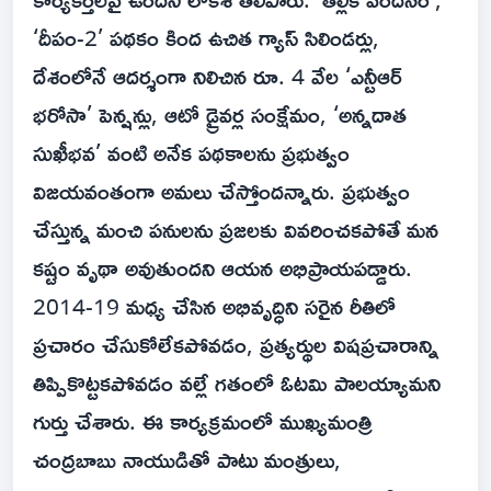
‘దీపం-2’ పథకం కింద ఉచిత గ్యాస్ సిలిండర్లు,
దేశంలోనే ఆదర్శంగా నిలిచిన రూ. 4 వేల ‘ఎన్టీఆర్
భరోసా’ పెన్షన్లు, ఆటో డ్రైవర్ల సంక్షేమం, ‘అన్నదాత
సుఖీభవ’ వంటి అనేక పథకాలను ప్రభుత్వం
విజయవంతంగా అమలు చేస్తోందన్నారు. ప్రభుత్వం
చేస్తున్న మంచి పనులను ప్రజలకు వివరించకపోతే మన
కష్టం వృథా అవుతుందని ఆయన అభిప్రాయపడ్డారు.
2014-19 మధ్య చేసిన అభివృద్ధిని సరైన రీతిలో
ప్రచారం చేసుకోలేకపోవడం, ప్రత్యర్థుల విషప్రచారాన్ని
తిప్పికొట్టకపోవడం వల్లే గతంలో ఓటమి పాలయ్యామని
గుర్తు చేశారు. ఈ కార్యక్రమంలో ముఖ్యమంత్రి
చంద్రబాబు నాయుడితో పాటు మంత్రులు,