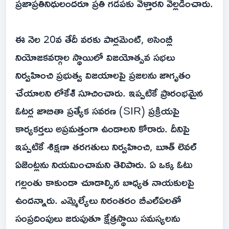
ప్రజాప్రతినిధులందరూ ప్రతి గడపకు వెళ్తారని వెల్లడించారు.
ఈ నెల 20వ తేదీ వరకు పార్లమెంట్, అసెంబ్లీ
నియోజకవర్గాల స్థాయిలో విజయోత్సవ సభలు
నిర్వహించి ప్రభుత్వ విజయాలపై ప్రజలను జాగృతం
చేయాలని లోకేశ్ సూచించారు. ఇప్పటికే ప్రారంభమైన
ఓటర్ల జాబితా ప్రత్యేక సవరణ (SIR) ప్రక్రియపై
కార్యకర్తలు అప్రమత్తంగా ఉండాలని కోరారు. దీనిపై
ఇప్పటికే శిక్షణా తరగతులు నిర్వహించి, బూత్ లెవల్
ఏజెంట్లను నియమించామని తెలిపారు. ఏ ఒక్క ఓటు
గల్లంతు కాకుండా చూడాల్సిన బాధ్యత నాయకులపై
ఉందన్నారు. ఎమ్మెల్యేలు నిరంతరం బీఎల్ఏలతో
సంప్రదింపులు జరుపుతూ క్షేత్రస్థాయి సమస్యలను