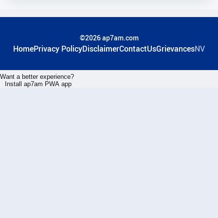
©2026 ap7am.com
Home
Privacy Policy
Disclaimer
ContactUs
Grievances
NV
Want a better experience?
Install ap7am PWA app