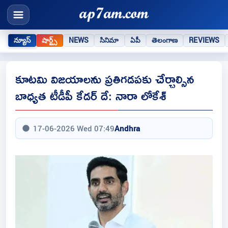
న్యూస్
షార్ట్స్
NEWS
సినిమా
ఏపీ
తెలంగాణ
REVIEWS
కూటమి విజయాలను ప్రతిగడపకు చేర్చాల్సిన
బాధ్యత టీడీపీ కేడర్ దే: నారా లోకేశ్
17-06-2026 Wed 07:49
Andhra