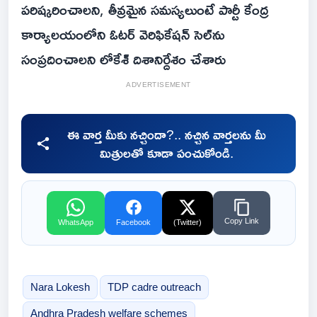
పరిష్కరించాలని, తీవ్రమైన సమస్యలుంటే పార్టీ కేంద్ర
కార్యాలయంలోని ఓటర్ వెరిఫికేషన్ సెల్‌ను
సంప్రదించాలని లోకేశ్ దిశానిర్దేశం చేశారు
ADVERTISEMENT
ఈ వార్త మీకు నచ్చిందా?.. నచ్చిన వార్తలను మీ
మిత్రులతో కూడా పంచుకోండి.
Copy Link
WhatsApp
Facebook
(Twitter)
Nara Lokesh
TDP cadre outreach
Andhra Pradesh welfare schemes