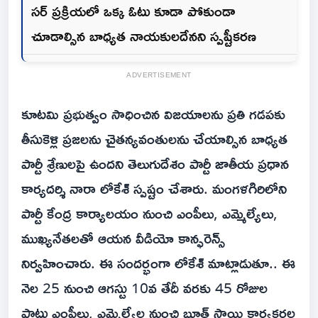
సర్ ప్రక్రియలో ఒక్క ఓటు కూడా పోకుండా
చూడాల్సిన బాధ్యత నాయకులదేనని స్పష్టీకరణ
ADVERTISEMENT
కూటమి ప్రభుత్వం సాధించిన విజయాలను ప్రతి గడపకు
తీసుకెళ్లి ప్రజలను చైతన్యవంతులను చేయాల్సిన బాధ్యత
పార్టీ శ్రేణులపై ఉందని తెలుగుదేశం పార్టీ జాతీయ ప్రధాన
కార్యదర్శి నారా లోకేశ్ స్పష్టం చేశారు. మంగళగిరిలోని
పార్టీ కేంద్ర కార్యాలయం నుంచి ఎంపీలు, ఎమ్మెల్యేలు,
ముఖ్యనేతలతో ఆయన వీడియో కాన్ఫరెన్స్
నిర్వహించారు. ఈ సందర్భంగా లోకేశ్ మాట్లాడుతూ.. ఈ
నెల 25 నుంచి ఆగస్టు 10వ తేదీ వరకు 45 రోజుల
పాటు ఎంపీలు, ఎమ్మెల్యేల నుంచి బూత్ స్థాయి కార్యకర్తల