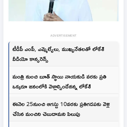
ADVERTISEMENT
టీడీపీ ఎంపీ, ఎమ్మెల్యేలు, ముఖ్యనేతలతో లోకేశ్
వీడియో కాన్ఫరెన్స్
మంత్రి నుంచి బూత్ స్థాయి నాయకుడి వరకు ప్రతి
ఒక్కరూ జనంలోకి వెళ్లాల్సిందేనన్న లోకేశ్
ఈనెల 25నుంచి ఆగస్టు 10వరకు ప్రతిగడపకు వెళ్లి
చేసిన మంచిని చెబుదామని పిలుపు